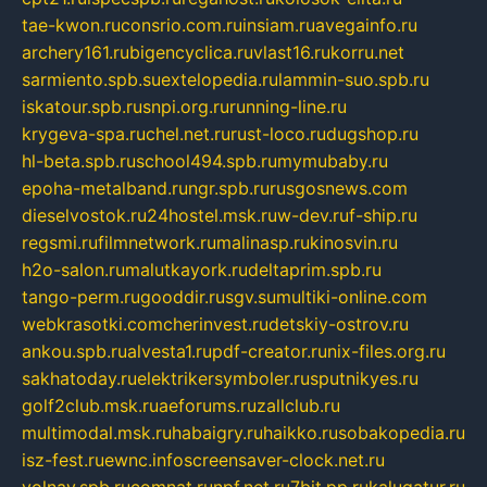
tae-kwon.ru
consrio.com.ru
insiam.ru
avegainfo.ru
archery161.ru
bigencyclica.ru
vlast16.ru
korru.net
sarmiento.spb.su
extelopedia.ru
lammin-suo.spb.ru
iskatour.spb.ru
snpi.org.ru
running-line.ru
krygeva-spa.ru
chel.net.ru
rust-loco.ru
dugshop.ru
hl-beta.spb.ru
school494.spb.ru
mymubaby.ru
epoha-metalband.ru
ngr.spb.ru
rusgosnews.com
dieselvostok.ru
24hostel.msk.ru
w-dev.ru
f-ship.ru
regsmi.ru
filmnetwork.ru
malinasp.ru
kinosvin.ru
h2o-salon.ru
malutkayork.ru
deltaprim.spb.ru
tango-perm.ru
gooddir.ru
sgv.su
multiki-online.com
webkrasotki.com
cherinvest.ru
detskiy-ostrov.ru
ankou.spb.ru
alvesta1.ru
pdf-creator.ru
nix-files.org.ru
sakhatoday.ru
elektrikersymboler.ru
sputnikyes.ru
golf2club.msk.ru
aeforums.ru
zallclub.ru
multimodal.msk.ru
habaigry.ru
haikko.ru
sobakopedia.ru
isz-fest.ru
ewnc.info
screensaver-clock.net.ru