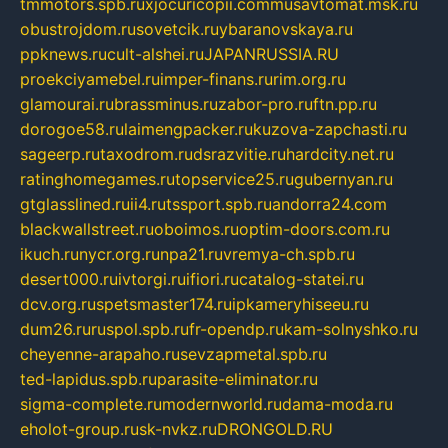
tmmotors.spb.ru
xjocuricopii.com
musavtomat.msk.ru
obustrojdom.ru
sovetcik.ru
ybaranovskaya.ru
ppknews.ru
cult-alshei.ru
JAPANRUSSIA.RU
proekciyamebel.ru
imper-finans.ru
rim.org.ru
glamourai.ru
brassminus.ru
zabor-pro.ru
ftn.pp.ru
dorogoe58.ru
laimengpacker.ru
kuzova-zapchasti.ru
sageerp.ru
taxodrom.ru
dsrazvitie.ru
hardcity.net.ru
ratinghomegames.ru
topservice25.ru
gubernyan.ru
gtglasslined.ru
ii4.ru
tssport.spb.ru
andorra24.com
blackwallstreet.ru
oboimos.ru
optim-doors.com.ru
ikuch.ru
nycr.org.ru
npa21.ru
vremya-ch.spb.ru
desert000.ru
ivtorgi.ru
ifiori.ru
catalog-statei.ru
dcv.org.ru
spetsmaster174.ru
ipkameryhiseeu.ru
dum26.ru
ruspol.spb.ru
fr-opendp.ru
kam-solnyshko.ru
cheyenne-arapaho.ru
sevzapmetal.spb.ru
ted-lapidus.spb.ru
parasite-eliminator.ru
sigma-complete.ru
modernworld.ru
dama-moda.ru
eholot-group.ru
sk-nvkz.ru
DRONGOLD.RU