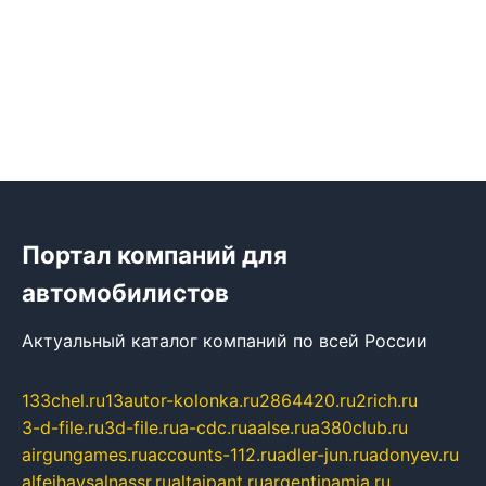
Портал компаний для
автомобилистов
Актуальный каталог компаний по всей России
133chel.ru
13autor-kolonka.ru
2864420.ru
2rich.ru
3-d-file.ru
3d-file.ru
a-cdc.ru
aalse.ru
a380club.ru
airgungames.ru
accounts-112.ru
adler-jun.ru
adonyev.ru
alfeihavsalnassr.ru
altaipant.ru
argentinamia.ru