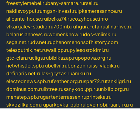
freestylemebel.ru
bany-samara.ru
rsei.ru
naidisvoyput.ru
mgsn-invest.ru
ipkamerasannce.ru
alicante-house.ru
ibelka74.ru
cozyhouse.info
vlkargalev-studio.ru
700mb.ru
figura-ufa.ru
alina-live.ru
belarusiannews.ru
womenknow.ru
dos-vniimk.ru
sega.net.ru
dv.net.ru
phenomenonsofhistory.com
telesputnik.net.ru
wall.pp.ru
pylesosroidmi.ru
gtc-clan.ru
cligs.ru
bibikazap.ru
popova.org.ru
netwhistler.spb.ru
bellvil.ru
bonzon.ru
iss-vladik.ru
defiparis.net.ru
las-gryzas.ru
amku.ru
electednews.spb.ru
feather.org.ru
spar72.ru
tankiigri.ru
dominus.com.ru
ibtree.ru
sanykool.pp.ru
unixlib.org.ru
menatep.spb.ru
gartenterrassen.ru
printeka.ru
skvozilka.com.ru
parkovka-pub.ru
lovemobi.ru
art-ru.ru
emulatorz.com.ru
alucomp.com.ru
tatforum.com.ru
alternativa-profi.ru
dermakler.ru
artsurvey.ru
aredir.ru
khimspas.ru
centr-maxi.ru
2018r.ru
bort-stomer-defort.ru
professional2.ru
gibsons.ru