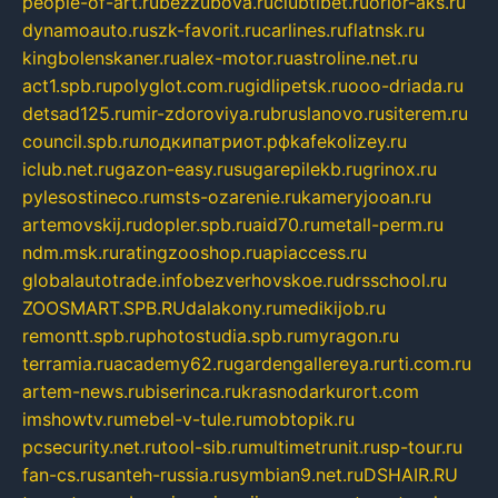
people-of-art.ru
bezzubova.ru
clubtibet.ru
orior-aks.ru
dynamoauto.ru
szk-favorit.ru
carlines.ru
flatnsk.ru
kingbolenskaner.ru
alex-motor.ru
astroline.net.ru
act1.spb.ru
polyglot.com.ru
gidlipetsk.ru
ooo-driada.ru
detsad125.ru
mir-zdoroviya.ru
bruslanovo.ru
siterem.ru
council.spb.ru
лодкипатриот.рф
kafekolizey.ru
iclub.net.ru
gazon-easy.ru
sugarepilekb.ru
grinox.ru
pylesostineco.ru
msts-ozarenie.ru
kameryjooan.ru
artemovskij.ru
dopler.spb.ru
aid70.ru
metall-perm.ru
ndm.msk.ru
ratingzooshop.ru
apiaccess.ru
globalautotrade.info
bezverhovskoe.ru
drsschool.ru
ZOOSMART.SPB.RU
dalakony.ru
medikijob.ru
remontt.spb.ru
photostudia.spb.ru
myragon.ru
terramia.ru
academy62.ru
gardengallereya.ru
rti.com.ru
artem-news.ru
biserinca.ru
krasnodarkurort.com
imshowtv.ru
mebel-v-tule.ru
mobtopik.ru
pcsecurity.net.ru
tool-sib.ru
multimetrunit.ru
sp-tour.ru
fan-cs.ru
santeh-russia.ru
symbian9.net.ru
DSHAIR.RU