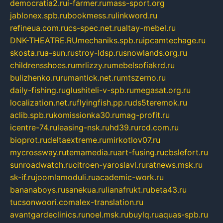
democratia2.ru
i-farmer.ru
mass-sport.org
jablonex.spb.ru
bookmess.ru
linkword.ru
refineua.com.ru
cs-spec.net.ru
altay-mebel.ru
DNK-THEATRE.RU
mechaniks.spb.ru
ipcamtechage.ru
skosta.ru
a-sun.ru
stroy-ldsp.ru
snowlands.org.ru
childrensshoes.ru
mrlizzy.ru
mebelsofiakrd.ru
bulizhenko.ru
rumantick.net.ru
mtszerno.ru
daily-fishing.ru
glushiteli-v-spb.ru
megasat.org.ru
localization.net.ru
flyingfish.pp.ru
ds5teremok.ru
aclib.spb.ru
komissionka30.ru
mag-profit.ru
icentre-74.ru
leasing-nsk.ru
hd39.ru
rcd.com.ru
bioprot.ru
deltaextreme.ru
mirkotlov07.ru
mycrossway.ru
temamedia.ru
art-fusing.ru
cbslefort.ru
sunroadwatch.ru
citroen-yaroslavl.ru
ratnews.msk.ru
sk-if.ru
joomlamoduli.ru
academic-work.ru
bananaboys.ru
sanekua.ru
lianafrukt.ru
beta43.ru
tucsonwoori.com
alex-translation.ru
avantgardeclinics.ru
noel.msk.ru
buylq.ru
aquas-spb.ru