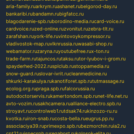
aria-family.ru
arkrym.ru
ashanet.ru
belgorod-day.ru
bankaribi.ru
bandamn.ru
bigfatcc.ru
blagodarenie-spb.ru
borodino-media.ru
card-voice.ru
cardvoice.ru
zed-online.ru
zvonitut.ru
zebra-tlt.ru
zarafshan.ru
york-life.ru
vintovoykompressor.ru
vladivostok-map.ru
vlknrussia.ru
wasabi-shop.ru
webamator.ru
zaryna.ru
youtubefree.ru
x-ton.ru
trade-farm.ru
tajuncos.ru
taksu.ru
tor-lyubov-i-grom.ru
spayderhed-2022.ru
splclub.ru
stoppamedia.ru
snow-guard.ru
slovar-ivrit.ru
cleanmedicine.ru
shkurki-karakulya.ru
kanotiforet.spb.ru
tutmassage.ru
ecolog.org.ru
praga.spb.ru
falcorussia.ru
autodoctorservis.ru
kamertondom.spb.ru
net-life.net.ru
avto-vozim.ru
sakhcamera.ru
alliance-electro.spb.ru
stroyavt.ru
controlweb1.ru
tdsak74.ru
kinzozo-ru.ru
kvotka.ru
iron-snab.ru
costa-bella.ru
eugrus.pp.ru
associaciya39.ru
primexpo.spb.ru
bezmorchin.ru
ia2.ru
cpt21.ru
ispecspb.ru
regahost.ru
kolosok-elita.ru