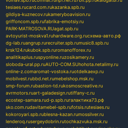
volnav.spb.ru
comnat.ru
npf.net.ru
7bit.pp.ru
kalugatur.ru
tesiaes.ru
card.com.ru
kazanka.spb.ru
gildiya-kuznecov.ru
kameryboavision.ru
griffoncom.spb.ru
fabrika-emotsiy.ru
PARK-MATROSOVA.RU
agat.spb.ru
avtoyurist-moskva1.ru
hardware.org.ru
схема-авто.рф
dg-lab.ru
angrup.ru
recruiter.spb.ru
music8.spb.ru
krsk124.ru
kubok.spb.ru
romanofforex.ru
analitikaplus.ru
spyonline.ru
zosikamery.ru
sloboda-ural.pp.ru
AUTO-COM.SU
hohota.net
alimy.ru
online-z.com
aromat-vostoka.ru
otdelkaexp.ru
mobilvest.ru
bbd.net.ru
mebelshop.msk.ru
smp-forum.ru
bastion-td.ru
kosmoscreative.ru
avrmotors.ru
art-galadesign.ru
tiffany-c.ru
ecostep-samara.ru
d-p.spb.ru
галактика73.рф
sko.com.ru
davitamebel-spb.ru
fotsis.ru
tesiaes.ru
kokoroyari.spb.ru
blesna-kazan.ru
mossilver.ru
lenderoq.ru
sergeydobrin.ru
tochkazvuka.msk.ru