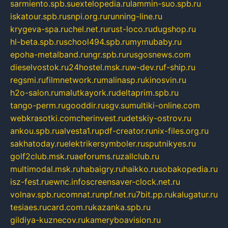
sarmiento.spb.su
extelopedia.ru
lammin-suo.spb.ru
iskatour.spb.ru
snpi.org.ru
running-line.ru
krygeva-spa.ru
chel.net.ru
rust-loco.ru
dugshop.ru
hl-beta.spb.ru
school494.spb.ru
mymubaby.ru
epoha-metalband.ru
ngr.spb.ru
rusgosnews.com
dieselvostok.ru
24hostel.msk.ru
w-dev.ru
f-ship.ru
regsmi.ru
filmnetwork.ru
malinasp.ru
kinosvin.ru
h2o-salon.ru
malutkayork.ru
deltaprim.spb.ru
tango-perm.ru
gooddir.ru
sgv.su
multiki-online.com
webkrasotki.com
cherinvest.ru
detskiy-ostrov.ru
ankou.spb.ru
alvesta1.ru
pdf-creator.ru
nix-files.org.ru
sakhatoday.ru
elektrikersymboler.ru
sputnikyes.ru
golf2club.msk.ru
aeforums.ru
zallclub.ru
multimodal.msk.ru
habaigry.ru
haikko.ru
sobakopedia.ru
isz-fest.ru
ewnc.info
screensaver-clock.net.ru
volnav.spb.ru
comnat.ru
npf.net.ru
7bit.pp.ru
kalugatur.ru
tesiaes.ru
card.com.ru
kazanka.spb.ru
gildiya-kuznecov.ru
kameryboavision.ru