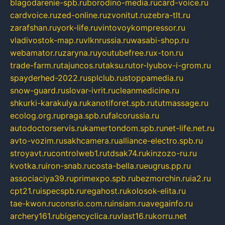
blagodarenie-spb.ru
borodino-media.ru
card-voice.ru
cardvoice.ru
zed-online.ru
zvonitut.ru
zebra-tlt.ru
zarafshan.ru
york-life.ru
vintovoykompressor.ru
vladivostok-map.ru
vlknrussia.ru
wasabi-shop.ru
webamator.ru
zaryna.ru
youtubefree.ru
x-ton.ru
trade-farm.ru
tajuncos.ru
taksu.ru
tor-lyubov-i-grom.ru
spayderhed-2022.ru
splclub.ru
stoppamedia.ru
snow-guard.ru
slovar-ivrit.ru
cleanmedicine.ru
shkurki-karakulya.ru
kanotiforet.spb.ru
tutmassage.ru
ecolog.org.ru
praga.spb.ru
falcorussia.ru
autodoctorservis.ru
kamertondom.spb.ru
net-life.net.ru
avto-vozim.ru
sakhcamera.ru
alliance-electro.spb.ru
stroyavt.ru
controlweb1.ru
tdsak74.ru
kinzozo-ru.ru
kvotka.ru
iron-snab.ru
costa-bella.ru
eugrus.pp.ru
associaciya39.ru
primexpo.spb.ru
bezmorchin.ru
ia2.ru
cpt21.ru
ispecspb.ru
regahost.ru
kolosok-elita.ru
tae-kwon.ru
consrio.com.ru
insiam.ru
avegainfo.ru
archery161.ru
bigencyclica.ru
vlast16.ru
korru.net