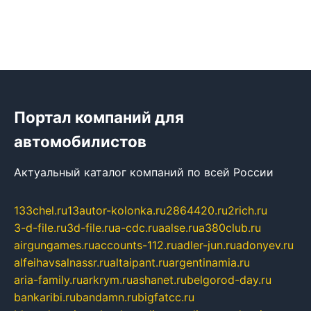
Портал компаний для
автомобилистов
Актуальный каталог компаний по всей России
133chel.ru
13autor-kolonka.ru
2864420.ru
2rich.ru
3-d-file.ru
3d-file.ru
a-cdc.ru
aalse.ru
a380club.ru
airgungames.ru
accounts-112.ru
adler-jun.ru
adonyev.ru
alfeihavsalnassr.ru
altaipant.ru
argentinamia.ru
aria-family.ru
arkrym.ru
ashanet.ru
belgorod-day.ru
bankaribi.ru
bandamn.ru
bigfatcc.ru