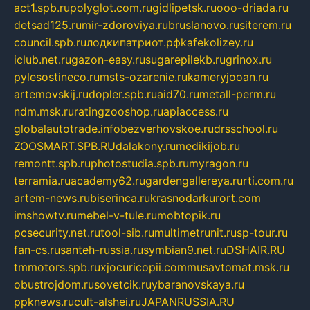
act1.spb.ru
polyglot.com.ru
gidlipetsk.ru
ooo-driada.ru
detsad125.ru
mir-zdoroviya.ru
bruslanovo.ru
siterem.ru
council.spb.ru
лодкипатриот.рф
kafekolizey.ru
iclub.net.ru
gazon-easy.ru
sugarepilekb.ru
grinox.ru
pylesostineco.ru
msts-ozarenie.ru
kameryjooan.ru
artemovskij.ru
dopler.spb.ru
aid70.ru
metall-perm.ru
ndm.msk.ru
ratingzooshop.ru
apiaccess.ru
globalautotrade.info
bezverhovskoe.ru
drsschool.ru
ZOOSMART.SPB.RU
dalakony.ru
medikijob.ru
remontt.spb.ru
photostudia.spb.ru
myragon.ru
terramia.ru
academy62.ru
gardengallereya.ru
rti.com.ru
artem-news.ru
biserinca.ru
krasnodarkurort.com
imshowtv.ru
mebel-v-tule.ru
mobtopik.ru
pcsecurity.net.ru
tool-sib.ru
multimetrunit.ru
sp-tour.ru
fan-cs.ru
santeh-russia.ru
symbian9.net.ru
DSHAIR.RU
tmmotors.spb.ru
xjocuricopii.com
musavtomat.msk.ru
obustrojdom.ru
sovetcik.ru
ybaranovskaya.ru
ppknews.ru
cult-alshei.ru
JAPANRUSSIA.RU