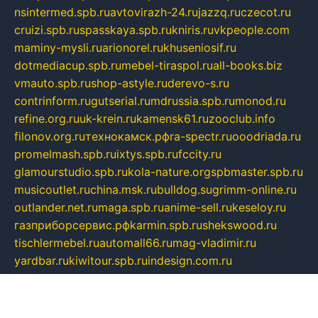
nsintermed.spb.ru
avtovirazh-24.ru
jazzq.ru
czecot.ru
cruizi.spb.ru
spasskaya.spb.ru
kniris.ru
vkpeople.com
maminy-mysli.ru
arionorel.ru
khuseniosif.ru
dotmediacup.spb.ru
mebel-tiraspol.ru
all-books.biz
vmauto.spb.ru
shop-astyle.ru
derevo-s.ru
contrinform.ru
gutserial.ru
mdrussia.spb.ru
monod.ru
refine.org.ru
uk-krein.ru
kamensk61.ru
zooclub.info
filonov.org.ru
технокамск.рф
ra-spectr.ru
ooodriada.ru
promelmash.spb.ru
ixtys.spb.ru
fccity.ru
glamourstudio.spb.ru
kola-nature.org
spbmaster.spb.ru
musicoutlet.ru
china.msk.ru
bulldog.su
grimm-online.ru
outlander.net.ru
maga.spb.ru
anime-sell.ru
keseloy.ru
газприборсервис.рф
karmin.spb.ru
shekswood.ru
tischlermebel.ru
automall66.ru
mag-vladimir.ru
yardbar.ru
kiwitour.spb.ru
indesign.com.ru
freestylemebel.ru
bany-samara.ru
rsei.ru
naidisvoyput.ru
mgsn-invest.ru
ipkamerasannce.ru
alicante-house.ru
ibelka74.ru
cozyhouse.info