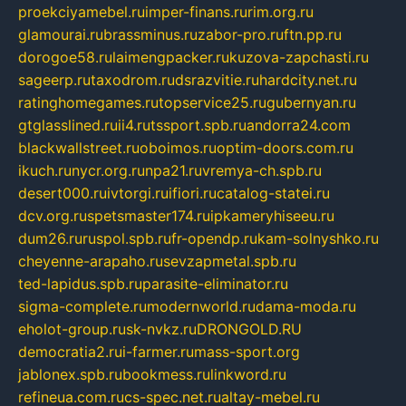
proekciyamebel.ru
imper-finans.ru
rim.org.ru
glamourai.ru
brassminus.ru
zabor-pro.ru
ftn.pp.ru
dorogoe58.ru
laimengpacker.ru
kuzova-zapchasti.ru
sageerp.ru
taxodrom.ru
dsrazvitie.ru
hardcity.net.ru
ratinghomegames.ru
topservice25.ru
gubernyan.ru
gtglasslined.ru
ii4.ru
tssport.spb.ru
andorra24.com
blackwallstreet.ru
oboimos.ru
optim-doors.com.ru
ikuch.ru
nycr.org.ru
npa21.ru
vremya-ch.spb.ru
desert000.ru
ivtorgi.ru
ifiori.ru
catalog-statei.ru
dcv.org.ru
spetsmaster174.ru
ipkameryhiseeu.ru
dum26.ru
ruspol.spb.ru
fr-opendp.ru
kam-solnyshko.ru
cheyenne-arapaho.ru
sevzapmetal.spb.ru
ted-lapidus.spb.ru
parasite-eliminator.ru
sigma-complete.ru
modernworld.ru
dama-moda.ru
eholot-group.ru
sk-nvkz.ru
DRONGOLD.RU
democratia2.ru
i-farmer.ru
mass-sport.org
jablonex.spb.ru
bookmess.ru
linkword.ru
refineua.com.ru
cs-spec.net.ru
altay-mebel.ru