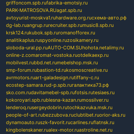
griffoncom.spb.ru
fabrika-emotsiy.ru
PARK-MATROSOVA.RU
agat.spb.ru
avtoyurist-moskva1.ru
hardware.org.ru
схема-авто.рф
dg-lab.ru
angrup.ru
recruiter.spb.ru
music8.spb.ru
krsk124.ru
kubok.spb.ru
romanofforex.ru
analitikaplus.ru
spyonline.ru
zosikamery.ru
sloboda-ural.pp.ru
AUTO-COM.SU
hohota.net
alimy.ru
online-z.com
aromat-vostoka.ru
otdelkaexp.ru
mobilvest.ru
bbd.net.ru
mebelshop.msk.ru
smp-forum.ru
bastion-td.ru
kosmoscreative.ru
avrmotors.ru
art-galadesign.ru
tiffany-c.ru
ecostep-samara.ru
d-p.spb.ru
галактика73.рф
sko.com.ru
davitamebel-spb.ru
fotsis.ru
tesiaes.ru
kokoroyari.spb.ru
blesna-kazan.ru
mossilver.ru
lenderoq.ru
sergeydobrin.ru
tochkazvuka.msk.ru
people-of-art.ru
bezzubova.ru
clubtibet.ru
orior-aks.ru
dynamoauto.ru
szk-favorit.ru
carlines.ru
flatnsk.ru
kingbolenskaner.ru
alex-motor.ru
astroline.net.ru