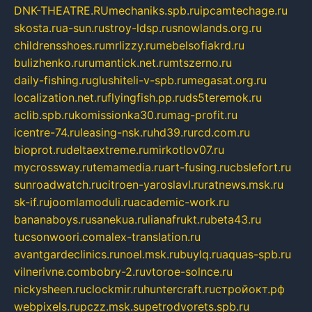
DNK-THEATRE.RU
mechaniks.spb.ru
ipcamtechage.ru
skosta.ru
a-sun.ru
stroy-ldsp.ru
snowlands.org.ru
childrensshoes.ru
mrlizzy.ru
mebelsofiakrd.ru
bulizhenko.ru
rumantick.net.ru
mtszerno.ru
daily-fishing.ru
glushiteli-v-spb.ru
megasat.org.ru
localization.net.ru
flyingfish.pp.ru
ds5teremok.ru
aclib.spb.ru
komissionka30.ru
mag-profit.ru
icentre-74.ru
leasing-nsk.ru
hd39.ru
rcd.com.ru
bioprot.ru
deltaextreme.ru
mirkotlov07.ru
mycrossway.ru
temamedia.ru
art-fusing.ru
cbslefort.ru
sunroadwatch.ru
citroen-yaroslavl.ru
ratnews.msk.ru
sk-if.ru
joomlamoduli.ru
academic-work.ru
bananaboys.ru
sanekua.ru
lianafrukt.ru
beta43.ru
tucsonwoori.com
alex-translation.ru
avantgardeclinics.ru
noel.msk.ru
buylq.ru
aquas-spb.ru
vilnerivne.com
bobry-2.ru
vtoroe-solnce.ru
nickysheen.ru
clockmir.ru
huntercraft.ru
стройокт.рф
webpixels.ru
pczz.msk.su
petrodvorets.spb.ru