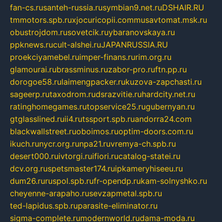
fan-cs.ru
santeh-russia.ru
symbian9.net.ru
DSHAIR.RU
tmmotors.spb.ru
xjocuricopii.com
musavtomat.msk.ru
obustrojdom.ru
sovetcik.ru
ybaranovskaya.ru
ppknews.ru
cult-alshei.ru
JAPANRUSSIA.RU
proekciyamebel.ru
imper-finans.ru
rim.org.ru
glamourai.ru
brassminus.ru
zabor-pro.ru
ftn.pp.ru
dorogoe58.ru
laimengpacker.ru
kuzova-zapchasti.ru
sageerp.ru
taxodrom.ru
dsrazvitie.ru
hardcity.net.ru
ratinghomegames.ru
topservice25.ru
gubernyan.ru
gtglasslined.ru
ii4.ru
tssport.spb.ru
andorra24.com
blackwallstreet.ru
oboimos.ru
optim-doors.com.ru
ikuch.ru
nycr.org.ru
npa21.ru
vremya-ch.spb.ru
desert000.ru
ivtorgi.ru
ifiori.ru
catalog-statei.ru
dcv.org.ru
spetsmaster174.ru
ipkameryhiseeu.ru
dum26.ru
ruspol.spb.ru
fr-opendp.ru
kam-solnyshko.ru
cheyenne-arapaho.ru
sevzapmetal.spb.ru
ted-lapidus.spb.ru
parasite-eliminator.ru
sigma-complete.ru
modernworld.ru
dama-moda.ru