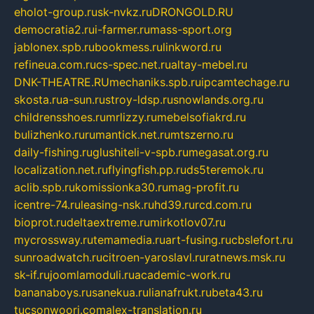
eholot-group.ru
sk-nvkz.ru
DRONGOLD.RU
democratia2.ru
i-farmer.ru
mass-sport.org
jablonex.spb.ru
bookmess.ru
linkword.ru
refineua.com.ru
cs-spec.net.ru
altay-mebel.ru
DNK-THEATRE.RU
mechaniks.spb.ru
ipcamtechage.ru
skosta.ru
a-sun.ru
stroy-ldsp.ru
snowlands.org.ru
childrensshoes.ru
mrlizzy.ru
mebelsofiakrd.ru
bulizhenko.ru
rumantick.net.ru
mtszerno.ru
daily-fishing.ru
glushiteli-v-spb.ru
megasat.org.ru
localization.net.ru
flyingfish.pp.ru
ds5teremok.ru
aclib.spb.ru
komissionka30.ru
mag-profit.ru
icentre-74.ru
leasing-nsk.ru
hd39.ru
rcd.com.ru
bioprot.ru
deltaextreme.ru
mirkotlov07.ru
mycrossway.ru
temamedia.ru
art-fusing.ru
cbslefort.ru
sunroadwatch.ru
citroen-yaroslavl.ru
ratnews.msk.ru
sk-if.ru
joomlamoduli.ru
academic-work.ru
bananaboys.ru
sanekua.ru
lianafrukt.ru
beta43.ru
tucsonwoori.com
alex-translation.ru