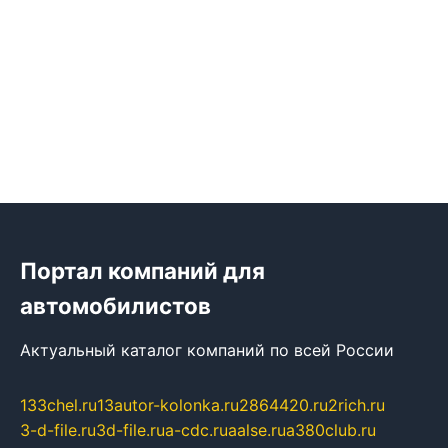
Портал компаний для
автомобилистов
Актуальный каталог компаний по всей России
133chel.ru
13autor-kolonka.ru
2864420.ru
2rich.ru
3-d-file.ru
3d-file.ru
a-cdc.ru
aalse.ru
a380club.ru