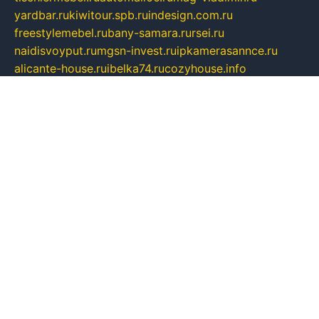
yardbar.ru
kiwitour.spb.ru
indesign.com.ru
freestylemebel.ru
bany-samara.ru
rsei.ru
naidisvoyput.ru
mgsn-invest.ru
ipkamerasannce.ru
alicante-house.ru
ibelka74.ru
cozyhouse.info
vlkargalev-studio.ru
700mb.ru
figura-ufa.ru
alina-live.ru
belarusiannews.ru
womenknow.ru
dos-vniimk.ru
sega.net.ru
dv.net.ru
phenomenonsofhistory.com
telesputnik.net.ru
wall.pp.ru
pylesosroidmi.ru
gtc-clan.ru
cligs.ru
bibikazap.ru
popova.org.ru
netwhistler.spb.ru
bellvil.ru
bonzon.ru
iss-vladik.ru
defiparis.net.ru
las-gryzas.ru
amku.ru
electednews.spb.ru
feather.org.ru
spar72.ru
tankiigri.ru
dominus.com.ru
ibtree.ru
sanykool.pp.ru
unixlib.org.ru
menatep.spb.ru
gartenterrassen.ru
printeka.ru
skvozilka.com.ru
parkovka-pub.ru
lovemobi.ru
art-ru.ru
emulatorz.com.ru
alucomp.com.ru
tatforum.com.ru
alternativa-profi.ru
dermakler.ru
artsurvey.ru
aredir.ru
khimspas.ru
centr-maxi.ru
2018r.ru