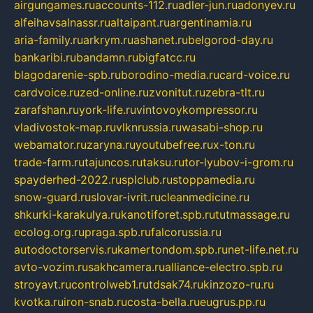
airgungames.ru
accounts-112.ru
adler-jun.ru
adonyev.ru
alfeihavsalnassr.ru
altaipant.ru
argentinamia.ru
aria-family.ru
arkrym.ru
ashanet.ru
belgorod-day.ru
bankaribi.ru
bandamn.ru
bigfatcc.ru
blagodarenie-spb.ru
borodino-media.ru
card-voice.ru
cardvoice.ru
zed-online.ru
zvonitut.ru
zebra-tlt.ru
zarafshan.ru
york-life.ru
vintovoykompressor.ru
vladivostok-map.ru
vlknrussia.ru
wasabi-shop.ru
webamator.ru
zaryna.ru
youtubefree.ru
x-ton.ru
trade-farm.ru
tajuncos.ru
taksu.ru
tor-lyubov-i-grom.ru
spayderhed-2022.ru
splclub.ru
stoppamedia.ru
snow-guard.ru
slovar-ivrit.ru
cleanmedicine.ru
shkurki-karakulya.ru
kanotiforet.spb.ru
tutmassage.ru
ecolog.org.ru
praga.spb.ru
falcorussia.ru
autodoctorservis.ru
kamertondom.spb.ru
net-life.net.ru
avto-vozim.ru
sakhcamera.ru
alliance-electro.spb.ru
stroyavt.ru
controlweb1.ru
tdsak74.ru
kinzozo-ru.ru
kvotka.ru
iron-snab.ru
costa-bella.ru
eugrus.pp.ru