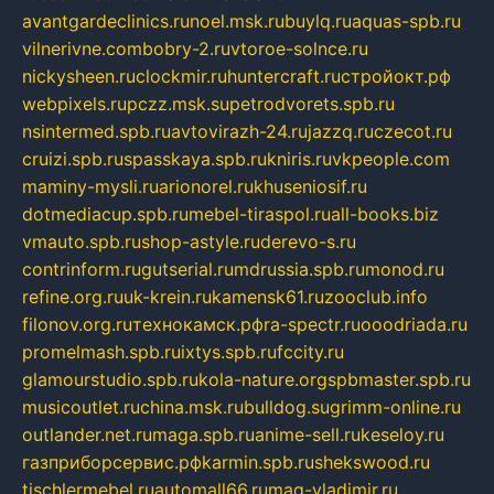
avantgardeclinics.ru
noel.msk.ru
buylq.ru
aquas-spb.ru
vilnerivne.com
bobry-2.ru
vtoroe-solnce.ru
nickysheen.ru
clockmir.ru
huntercraft.ru
стройокт.рф
webpixels.ru
pczz.msk.su
petrodvorets.spb.ru
nsintermed.spb.ru
avtovirazh-24.ru
jazzq.ru
czecot.ru
cruizi.spb.ru
spasskaya.spb.ru
kniris.ru
vkpeople.com
maminy-mysli.ru
arionorel.ru
khuseniosif.ru
dotmediacup.spb.ru
mebel-tiraspol.ru
all-books.biz
vmauto.spb.ru
shop-astyle.ru
derevo-s.ru
contrinform.ru
gutserial.ru
mdrussia.spb.ru
monod.ru
refine.org.ru
uk-krein.ru
kamensk61.ru
zooclub.info
filonov.org.ru
технокамск.рф
ra-spectr.ru
ooodriada.ru
promelmash.spb.ru
ixtys.spb.ru
fccity.ru
glamourstudio.spb.ru
kola-nature.org
spbmaster.spb.ru
musicoutlet.ru
china.msk.ru
bulldog.su
grimm-online.ru
outlander.net.ru
maga.spb.ru
anime-sell.ru
keseloy.ru
газприборсервис.рф
karmin.spb.ru
shekswood.ru
tischlermebel.ru
automall66.ru
mag-vladimir.ru