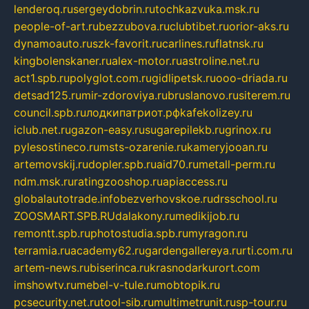
lenderoq.ru
sergeydobrin.ru
tochkazvuka.msk.ru
people-of-art.ru
bezzubova.ru
clubtibet.ru
orior-aks.ru
dynamoauto.ru
szk-favorit.ru
carlines.ru
flatnsk.ru
kingbolenskaner.ru
alex-motor.ru
astroline.net.ru
act1.spb.ru
polyglot.com.ru
gidlipetsk.ru
ooo-driada.ru
detsad125.ru
mir-zdoroviya.ru
bruslanovo.ru
siterem.ru
council.spb.ru
лодкипатриот.рф
kafekolizey.ru
iclub.net.ru
gazon-easy.ru
sugarepilekb.ru
grinox.ru
pylesostineco.ru
msts-ozarenie.ru
kameryjooan.ru
artemovskij.ru
dopler.spb.ru
aid70.ru
metall-perm.ru
ndm.msk.ru
ratingzooshop.ru
apiaccess.ru
globalautotrade.info
bezverhovskoe.ru
drsschool.ru
ZOOSMART.SPB.RU
dalakony.ru
medikijob.ru
remontt.spb.ru
photostudia.spb.ru
myragon.ru
terramia.ru
academy62.ru
gardengallereya.ru
rti.com.ru
artem-news.ru
biserinca.ru
krasnodarkurort.com
imshowtv.ru
mebel-v-tule.ru
mobtopik.ru
pcsecurity.net.ru
tool-sib.ru
multimetrunit.ru
sp-tour.ru