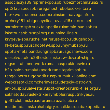
associaciya39.ru
primexpo.spb.ru
bezmorchin.ru
ia2.ru
cpt21.ru
ispecspb.ru
regahost.ru
kolosok-elita.ru
tae-kwon.ru
consrio.com.ru
insiam.ru
avegainfo.ru
archery161.ru
bigencyclica.ru
vlast16.ru
korru.net
sarmiento.spb.su
extelopedia.ru
lammin-suo.spb.ru
iskatour.spb.ru
snpi.org.ru
running-line.ru
krygeva-spa.ru
chel.net.ru
rust-loco.ru
dugshop.ru
hl-beta.spb.ru
school494.spb.ru
mymubaby.ru
epoha-metalband.ru
ngr.spb.ru
rusgosnews.com
dieselvostok.ru
24hostel.msk.ru
w-dev.ru
f-ship.ru
regsmi.ru
filmnetwork.ru
malinasp.ru
kinosvin.ru
h2o-salon.ru
malutkayork.ru
deltaprim.spb.ru
tango-perm.ru
gooddir.ru
sgv.su
multiki-online.com
webkrasotki.com
cherinvest.ru
detskiy-ostrov.ru
ankou.spb.ru
alvesta1.ru
pdf-creator.ru
nix-files.org.ru
sakhatoday.ru
elektrikersymboler.ru
sputnikyes.ru
golf2club.msk.ru
aeforums.ru
zallclub.ru
multimodal.msk.ru
habaigry.ru
haikko.ru
sobakopedia.ru