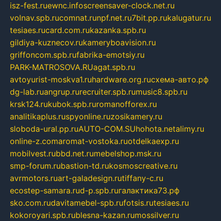
isz-fest.ru
ewnc.info
screensaver-clock.net.ru
volnav.spb.ru
comnat.ru
npf.net.ru
7bit.pp.ru
kalugatur.ru
tesiaes.ru
card.com.ru
kazanka.spb.ru
gildiya-kuznecov.ru
kameryboavision.ru
griffoncom.spb.ru
fabrika-emotsiy.ru
PARK-MATROSOVA.RU
agat.spb.ru
avtoyurist-moskva1.ru
hardware.org.ru
схема-авто.рф
dg-lab.ru
angrup.ru
recruiter.spb.ru
music8.spb.ru
krsk124.ru
kubok.spb.ru
romanofforex.ru
analitikaplus.ru
spyonline.ru
zosikamery.ru
sloboda-ural.pp.ru
AUTO-COM.SU
hohota.net
alimy.ru
online-z.com
aromat-vostoka.ru
otdelkaexp.ru
mobilvest.ru
bbd.net.ru
mebelshop.msk.ru
smp-forum.ru
bastion-td.ru
kosmoscreative.ru
avrmotors.ru
art-galadesign.ru
tiffany-c.ru
ecostep-samara.ru
d-p.spb.ru
галактика73.рф
sko.com.ru
davitamebel-spb.ru
fotsis.ru
tesiaes.ru
kokoroyari.spb.ru
blesna-kazan.ru
mossilver.ru