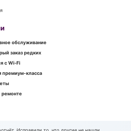
ия
ми
вное обслуживание
рый заказ редких
 с Wi‑Fi
м премиум-класса
меты
и ремонте
тчёт. Исправили то, что другие не нашли.