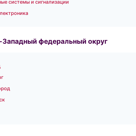
ные системы и сигнализации
электроника
о-Западный федеральный округ
ц
рг
ород
ск