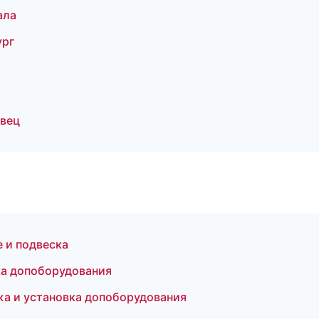
ала
ург
овец
е и подвеска
ка допоборудования
жа и установка допоборудования