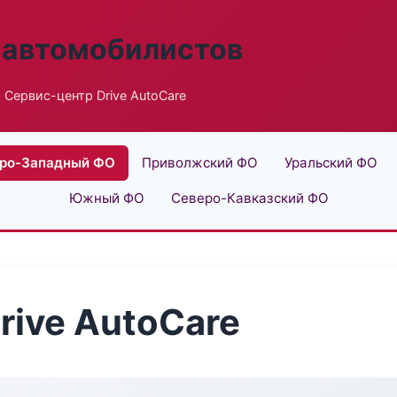
 автомобилистов
 Сервис-центр Drive AutoCare
ро-Западный ФО
Приволжский ФО
Уральский ФО
Южный ФО
Северо-Кавказский ФО
rive AutoCare