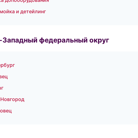
ка допоборудования
омойка и детейлинг
о-Западный федеральный округ
ербург
вец
рг
 Новгород
повец