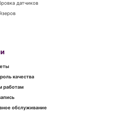
ибровка датчиков
йзеров
ми
меты
роль качества
м работам
запись
вное обслуживание