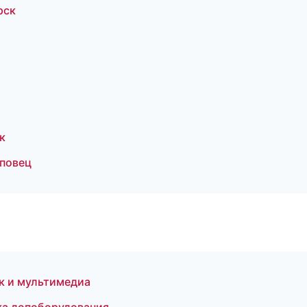
рск
к
еповец
к и мультимедиа