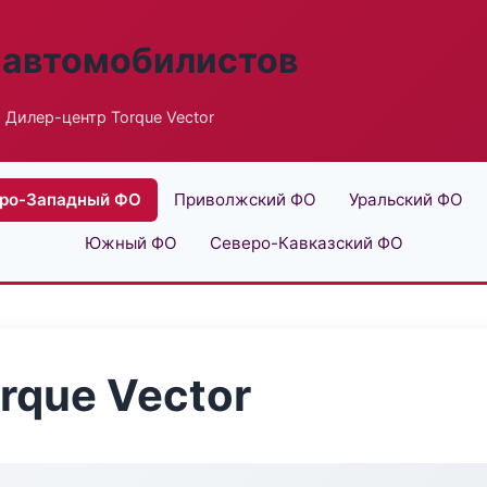
 автомобилистов
 Дилер-центр Torque Vector
ро-Западный ФО
Приволжский ФО
Уральский ФО
Южный ФО
Северо-Кавказский ФО
rque Vector