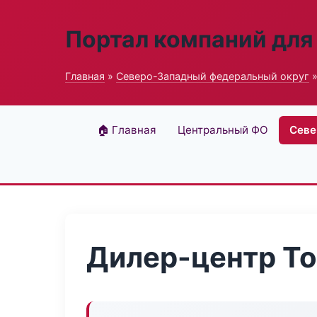
Портал компаний для
Главная
»
Северо-Западный федеральный округ
»
🏠 Главная
Центральный ФО
Севе
Дилер-центр To