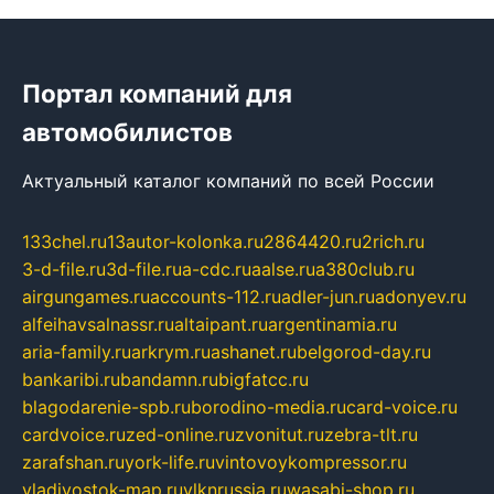
Портал компаний для
автомобилистов
Актуальный каталог компаний по всей России
133chel.ru
13autor-kolonka.ru
2864420.ru
2rich.ru
3-d-file.ru
3d-file.ru
a-cdc.ru
aalse.ru
a380club.ru
airgungames.ru
accounts-112.ru
adler-jun.ru
adonyev.ru
alfeihavsalnassr.ru
altaipant.ru
argentinamia.ru
aria-family.ru
arkrym.ru
ashanet.ru
belgorod-day.ru
bankaribi.ru
bandamn.ru
bigfatcc.ru
blagodarenie-spb.ru
borodino-media.ru
card-voice.ru
cardvoice.ru
zed-online.ru
zvonitut.ru
zebra-tlt.ru
zarafshan.ru
york-life.ru
vintovoykompressor.ru
vladivostok-map.ru
vlknrussia.ru
wasabi-shop.ru