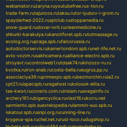
webamator.ru
zaryna.ru
youtubefree.ru
x-ton.ru
trade-farm.ru
tajuncos.ru
taksu.ru
tor-lyubov-i-grom.ru
spayderhed-2022.ru
splclub.ru
stoppamedia.ru
snow-guard.ru
slovar-ivrit.ru
cleanmedicine.ru
shkurki-karakulya.ru
kanotiforet.spb.ru
tutmassage.ru
ecolog.org.ru
praga.spb.ru
falcorussia.ru
autodoctorservis.ru
kamertondom.spb.ru
net-life.net.ru
avto-vozim.ru
sakhcamera.ru
alliance-electro.spb.ru
stroyavt.ru
controlweb1.ru
tdsak74.ru
kinzozo-ru.ru
kvotka.ru
iron-snab.ru
costa-bella.ru
eugrus.pp.ru
associaciya39.ru
primexpo.spb.ru
bezmorchin.ru
ia2.ru
cpt21.ru
ispecspb.ru
regahost.ru
kolosok-elita.ru
tae-kwon.ru
consrio.com.ru
insiam.ru
avegainfo.ru
archery161.ru
bigencyclica.ru
vlast16.ru
korru.net
sarmiento.spb.su
extelopedia.ru
lammin-suo.spb.ru
iskatour.spb.ru
snpi.org.ru
running-line.ru
krygeva-spa.ru
chel.net.ru
rust-loco.ru
dugshop.ru
hl-beta.spb.ru
school494.spb.ru
mymubaby.ru