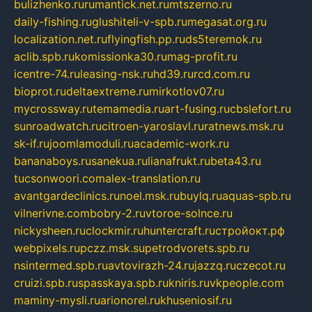
bulizhenko.ru
rumantick.net.ru
mtszerno.ru
daily-fishing.ru
glushiteli-v-spb.ru
megasat.org.ru
localization.net.ru
flyingfish.pp.ru
ds5teremok.ru
aclib.spb.ru
komissionka30.ru
mag-profit.ru
icentre-74.ru
leasing-nsk.ru
hd39.ru
rcd.com.ru
bioprot.ru
deltaextreme.ru
mirkotlov07.ru
mycrossway.ru
temamedia.ru
art-fusing.ru
cbslefort.ru
sunroadwatch.ru
citroen-yaroslavl.ru
ratnews.msk.ru
sk-if.ru
joomlamoduli.ru
academic-work.ru
bananaboys.ru
sanekua.ru
lianafrukt.ru
beta43.ru
tucsonwoori.com
alex-translation.ru
avantgardeclinics.ru
noel.msk.ru
buylq.ru
aquas-spb.ru
vilnerivne.com
bobry-2.ru
vtoroe-solnce.ru
nickysheen.ru
clockmir.ru
huntercraft.ru
стройокт.рф
webpixels.ru
pczz.msk.su
petrodvorets.spb.ru
nsintermed.spb.ru
avtovirazh-24.ru
jazzq.ru
czecot.ru
cruizi.spb.ru
spasskaya.spb.ru
kniris.ru
vkpeople.com
maminy-mysli.ru
arionorel.ru
khuseniosif.ru