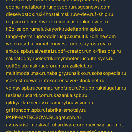
epoha-metalband.ru
ngr.spb.ru
rusgosnews.com
dieselvostok.ru
24hostel.msk.ru
w-dev.ru
f-ship.ru
regsmi.ru
filmnetwork.ru
malinasp.ru
kinosvin.ru
h2o-salon.ru
malutkayork.ru
deltaprim.spb.ru
tango-perm.ru
gooddir.ru
sgv.su
multiki-online.com
webkrasotki.com
cherinvest.ru
detskiy-ostrov.ru
ankou.spb.ru
alvesta1.ru
pdf-creator.ru
nix-files.org.ru
sakhatoday.ru
elektrikersymboler.ru
sputnikyes.ru
golf2club.msk.ru
aeforums.ru
zallclub.ru
multimodal.msk.ru
habaigry.ru
haikko.ru
sobakopedia.ru
isz-fest.ru
ewnc.info
screensaver-clock.net.ru
volnav.spb.ru
comnat.ru
npf.net.ru
7bit.pp.ru
kalugatur.ru
tesiaes.ru
card.com.ru
kazanka.spb.ru
gildiya-kuznecov.ru
kameryboavision.ru
griffoncom.spb.ru
fabrika-emotsiy.ru
PARK-MATROSOVA.RU
agat.spb.ru
avtoyurist-moskva1.ru
hardware.org.ru
схема-авто.рф
dg-lab.ru
angrup.ru
recruiter.spb.ru
music8.spb.ru