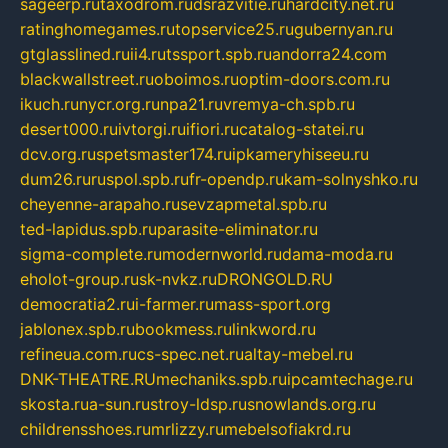
sageerp.ru
taxodrom.ru
dsrazvitie.ru
hardcity.net.ru
ratinghomegames.ru
topservice25.ru
gubernyan.ru
gtglasslined.ru
ii4.ru
tssport.spb.ru
andorra24.com
blackwallstreet.ru
oboimos.ru
optim-doors.com.ru
ikuch.ru
nycr.org.ru
npa21.ru
vremya-ch.spb.ru
desert000.ru
ivtorgi.ru
ifiori.ru
catalog-statei.ru
dcv.org.ru
spetsmaster174.ru
ipkameryhiseeu.ru
dum26.ru
ruspol.spb.ru
fr-opendp.ru
kam-solnyshko.ru
cheyenne-arapaho.ru
sevzapmetal.spb.ru
ted-lapidus.spb.ru
parasite-eliminator.ru
sigma-complete.ru
modernworld.ru
dama-moda.ru
eholot-group.ru
sk-nvkz.ru
DRONGOLD.RU
democratia2.ru
i-farmer.ru
mass-sport.org
jablonex.spb.ru
bookmess.ru
linkword.ru
refineua.com.ru
cs-spec.net.ru
altay-mebel.ru
DNK-THEATRE.RU
mechaniks.spb.ru
ipcamtechage.ru
skosta.ru
a-sun.ru
stroy-ldsp.ru
snowlands.org.ru
childrensshoes.ru
mrlizzy.ru
mebelsofiakrd.ru