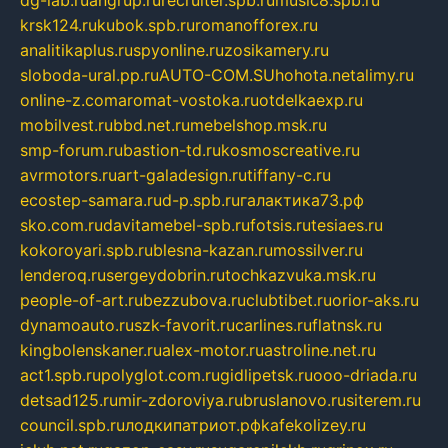
krsk124.ru
kubok.spb.ru
romanofforex.ru
analitikaplus.ru
spyonline.ru
zosikamery.ru
sloboda-ural.pp.ru
AUTO-COM.SU
hohota.net
alimy.ru
online-z.com
aromat-vostoka.ru
otdelkaexp.ru
mobilvest.ru
bbd.net.ru
mebelshop.msk.ru
smp-forum.ru
bastion-td.ru
kosmoscreative.ru
avrmotors.ru
art-galadesign.ru
tiffany-c.ru
ecostep-samara.ru
d-p.spb.ru
галактика73.рф
sko.com.ru
davitamebel-spb.ru
fotsis.ru
tesiaes.ru
kokoroyari.spb.ru
blesna-kazan.ru
mossilver.ru
lenderoq.ru
sergeydobrin.ru
tochkazvuka.msk.ru
people-of-art.ru
bezzubova.ru
clubtibet.ru
orior-aks.ru
dynamoauto.ru
szk-favorit.ru
carlines.ru
flatnsk.ru
kingbolenskaner.ru
alex-motor.ru
astroline.net.ru
act1.spb.ru
polyglot.com.ru
gidlipetsk.ru
ooo-driada.ru
detsad125.ru
mir-zdoroviya.ru
bruslanovo.ru
siterem.ru
council.spb.ru
лодкипатриот.рф
kafekolizey.ru