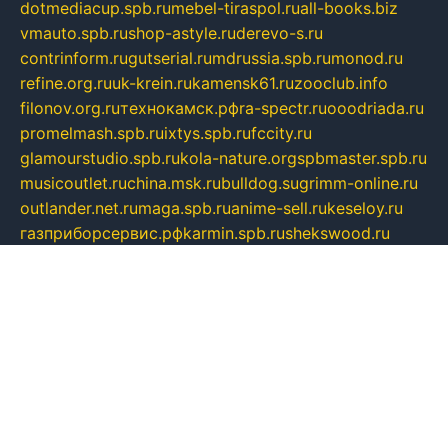
dotmediacup.spb.ru
mebel-tiraspol.ru
all-books.biz
vmauto.spb.ru
shop-astyle.ru
derevo-s.ru
contrinform.ru
gutserial.ru
mdrussia.spb.ru
monod.ru
refine.org.ru
uk-krein.ru
kamensk61.ru
zooclub.info
filonov.org.ru
технокамск.рф
ra-spectr.ru
ooodriada.ru
promelmash.spb.ru
ixtys.spb.ru
fccity.ru
glamourstudio.spb.ru
kola-nature.org
spbmaster.spb.ru
musicoutlet.ru
china.msk.ru
bulldog.su
grimm-online.ru
outlander.net.ru
maga.spb.ru
anime-sell.ru
keseloy.ru
газприборсервис.рф
karmin.spb.ru
shekswood.ru
tischlermebel.ru
automall66.ru
mag-vladimir.ru
yardbar.ru
kiwitour.spb.ru
indesign.com.ru
freestylemebel.ru
bany-samara.ru
rsei.ru
naidisvoyput.ru
mgsn-invest.ru
ipkamerasannce.ru
alicante-house.ru
ibelka74.ru
cozyhouse.info
vlkargalev-studio.ru
700mb.ru
figura-ufa.ru
alina-live.ru
belarusiannews.ru
womenknow.ru
dos-vniimk.ru
sega.net.ru
dv.net.ru
phenomenonsofhistory.com