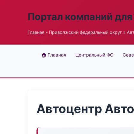
Портал компаний для
Главная
»
Приволжский федеральный округ
» Ав
🏠 Главная
Центральный ФО
Севе
Автоцентр Авт