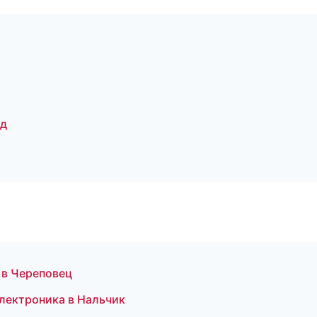
од
е в Череповец
электроника в Нальчик