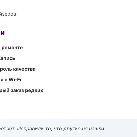
йзеров
ми
и ремонте
запись
роль качества
 с Wi‑Fi
рый заказ редких
тчёт. Исправили то, что другие не нашли.