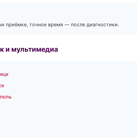
и приёмке, точное время — после диагностики.
к и мультимедиа
нецк
ск
ополь