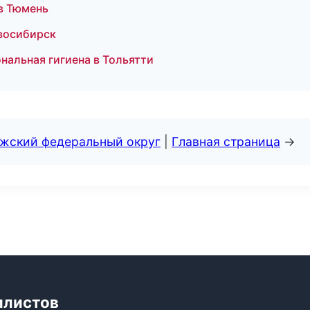
 в Тюмень
овосибирск
нальная гигиена в Тольятти
лжский федеральный округ
|
Главная страница
→
илистов