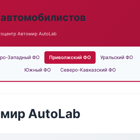
 автомобилистов
тоцентр Автомир AutoLab
ро-Западный ФО
Приволжский ФО
Уральский ФО
Южный ФО
Северо-Кавказский ФО
омир AutoLab