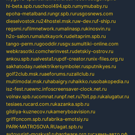
hl-beta.spb.ru
school494.spb.ru
mymubaby.ru
epoha-metalband.ru
ngr.spb.ru
rusgosnews.com
dieselvostok.ru
24hostel.msk.ru
w-dev.ru
f-ship.ru
regsmi.ru
filmnetwork.ru
malinasp.ru
kinosvin.ru
h2o-salon.ru
malutkayork.ru
deltaprim.spb.ru
tango-perm.ru
gooddir.ru
sgv.su
multiki-online.com
webkrasotki.com
cherinvest.ru
detskiy-ostrov.ru
ankou.spb.ru
alvesta1.ru
pdf-creator.ru
nix-files.org.ru
sakhatoday.ru
elektrikersymboler.ru
sputnikyes.ru
golf2club.msk.ru
aeforums.ru
zallclub.ru
multimodal.msk.ru
habaigry.ru
haikko.ru
sobakopedia.ru
isz-fest.ru
ewnc.info
screensaver-clock.net.ru
volnav.spb.ru
comnat.ru
npf.net.ru
7bit.pp.ru
kalugatur.ru
tesiaes.ru
card.com.ru
kazanka.spb.ru
gildiya-kuznecov.ru
kameryboavision.ru
griffoncom.spb.ru
fabrika-emotsiy.ru
PARK-MATROSOVA.RU
agat.spb.ru
avtoyurist-moskva1.ru
hardware.org.ru
схема-авто.рф