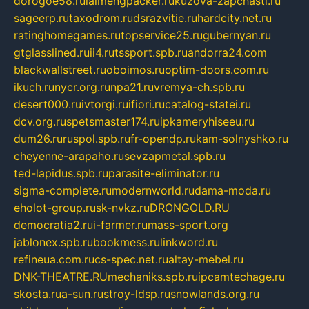
dorogoe58.ru
laimengpacker.ru
kuzova-zapchasti.ru
sageerp.ru
taxodrom.ru
dsrazvitie.ru
hardcity.net.ru
ratinghomegames.ru
topservice25.ru
gubernyan.ru
gtglasslined.ru
ii4.ru
tssport.spb.ru
andorra24.com
blackwallstreet.ru
oboimos.ru
optim-doors.com.ru
ikuch.ru
nycr.org.ru
npa21.ru
vremya-ch.spb.ru
desert000.ru
ivtorgi.ru
ifiori.ru
catalog-statei.ru
dcv.org.ru
spetsmaster174.ru
ipkameryhiseeu.ru
dum26.ru
ruspol.spb.ru
fr-opendp.ru
kam-solnyshko.ru
cheyenne-arapaho.ru
sevzapmetal.spb.ru
ted-lapidus.spb.ru
parasite-eliminator.ru
sigma-complete.ru
modernworld.ru
dama-moda.ru
eholot-group.ru
sk-nvkz.ru
DRONGOLD.RU
democratia2.ru
i-farmer.ru
mass-sport.org
jablonex.spb.ru
bookmess.ru
linkword.ru
refineua.com.ru
cs-spec.net.ru
altay-mebel.ru
DNK-THEATRE.RU
mechaniks.spb.ru
ipcamtechage.ru
skosta.ru
a-sun.ru
stroy-ldsp.ru
snowlands.org.ru