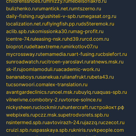
childrensshoes.ru
mrlizzy.ru
mebelsofiakrd.ru
bulizhenko.ru
rumantick.net.ru
mtszerno.ru
daily-fishing.ru
glushiteli-v-spb.ru
megasat.org.ru
localization.net.ru
flyingfish.pp.ru
ds5teremok.ru
aclib.spb.ru
komissionka30.ru
mag-profit.ru
icentre-74.ru
leasing-nsk.ru
hd39.ru
rcd.com.ru
bioprot.ru
deltaextreme.ru
mirkotlov07.ru
mycrossway.ru
temamedia.ru
art-fusing.ru
cbslefort.ru
sunroadwatch.ru
citroen-yaroslavl.ru
ratnews.msk.ru
sk-if.ru
joomlamoduli.ru
academic-work.ru
bananaboys.ru
sanekua.ru
lianafrukt.ru
beta43.ru
tucsonwoori.com
alex-translation.ru
avantgardeclinics.ru
noel.msk.ru
buylq.ru
aquas-spb.ru
vilnerivne.com
bobry-2.ru
vtoroe-solnce.ru
nickysheen.ru
clockmir.ru
huntercraft.ru
стройокт.рф
webpixels.ru
pczz.msk.su
petrodvorets.spb.ru
nsintermed.spb.ru
avtovirazh-24.ru
jazzq.ru
czecot.ru
cruizi.spb.ru
spasskaya.spb.ru
kniris.ru
vkpeople.com