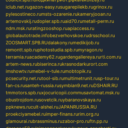
iclub.net.ru
gazon-easy.ru
sugarepilekb.ru
grinox.ru
pylesostineco.ru
msts-ozarenie.ru
kameryjooan.ru
artemovskij.ru
dopler.spb.ru
aid70.ru
metall-perm.ru
ndm.msk.ru
ratingzooshop.ru
apiaccess.ru
globalautotrade.info
bezverhovskoe.ru
drsschool.ru
ZOOSMART.SPB.RU
dalakony.ru
medikijob.ru
remontt.spb.ru
photostudia.spb.ru
myragon.ru
terramia.ru
academy62.ru
gardengallereya.ru
rti.com.ru
artem-news.ru
biserinca.ru
krasnodarkurort.com
imshowtv.ru
mebel-v-tule.ru
mobtopik.ru
pcsecurity.net.ru
tool-sib.ru
multimetrunit.ru
sp-tour.ru
fan-cs.ru
santeh-russia.ru
symbian9.net.ru
DSHAIR.RU
tmmotors.spb.ru
xjocuricopii.com
musavtomat.msk.ru
obustrojdom.ru
sovetcik.ru
ybaranovskaya.ru
ppknews.ru
cult-alshei.ru
JAPANRUSSIA.RU
proekciyamebel.ru
imper-finans.ru
rim.org.ru
glamourai.ru
brassminus.ru
zabor-pro.ru
ftn.pp.ru