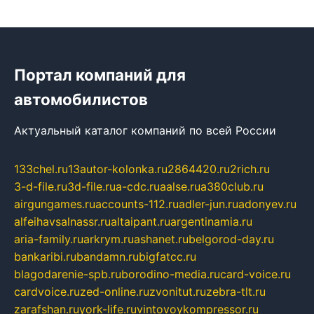
Портал компаний для
автомобилистов
Актуальный каталог компаний по всей России
133chel.ru
13autor-kolonka.ru
2864420.ru
2rich.ru
3-d-file.ru
3d-file.ru
a-cdc.ru
aalse.ru
a380club.ru
airgungames.ru
accounts-112.ru
adler-jun.ru
adonyev.ru
alfeihavsalnassr.ru
altaipant.ru
argentinamia.ru
aria-family.ru
arkrym.ru
ashanet.ru
belgorod-day.ru
bankaribi.ru
bandamn.ru
bigfatcc.ru
blagodarenie-spb.ru
borodino-media.ru
card-voice.ru
cardvoice.ru
zed-online.ru
zvonitut.ru
zebra-tlt.ru
zarafshan.ru
york-life.ru
vintovoykompressor.ru