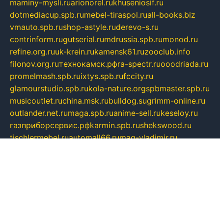
maminy-mysli.ru
arionorel.ru
khuseniosif.ru
dotmediacup.spb.ru
mebel-tiraspol.ru
all-books.biz
vmauto.spb.ru
shop-astyle.ru
derevo-s.ru
contrinform.ru
gutserial.ru
mdrussia.spb.ru
monod.ru
refine.org.ru
uk-krein.ru
kamensk61.ru
zooclub.info
filonov.org.ru
технокамск.рф
ra-spectr.ru
ooodriada.ru
promelmash.spb.ru
ixtys.spb.ru
fccity.ru
glamourstudio.spb.ru
kola-nature.org
spbmaster.spb.ru
musicoutlet.ru
china.msk.ru
bulldog.su
grimm-online.ru
outlander.net.ru
maga.spb.ru
anime-sell.ru
keseloy.ru
газприборсервис.рф
karmin.spb.ru
shekswood.ru
tischlermebel.ru
automall66.ru
mag-vladimir.ru
yardbar.ru
kiwitour.spb.ru
indesign.com.ru
freestylemebel.ru
bany-samara.ru
rsei.ru
naidisvoyput.ru
mgsn-invest.ru
ipkamerasannce.ru
alicante-house.ru
ibelka74.ru
cozyhouse.info
vlkargalev-studio.ru
700mb.ru
figura-ufa.ru
alina-live.ru
belarusiannews.ru
womenknow.ru
dos-vniimk.ru