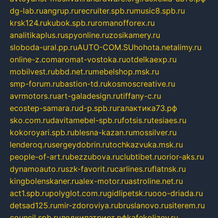
dg-lab.ru
angrup.ru
recruiter.spb.ru
music8.spb.ru
krsk124.ru
kubok.spb.ru
romanofforex.ru
analitikaplus.ru
spyonline.ru
zosikamery.ru
sloboda-ural.pp.ru
AUTO-COM.SU
hohota.net
alimy.ru
online-z.com
aromat-vostoka.ru
otdelkaexp.ru
mobilvest.ru
bbd.net.ru
mebelshop.msk.ru
smp-forum.ru
bastion-td.ru
kosmoscreative.ru
avrmotors.ru
art-galadesign.ru
tiffany-c.ru
ecostep-samara.ru
d-p.spb.ru
галактика73.рф
sko.com.ru
davitamebel-spb.ru
fotsis.ru
tesiaes.ru
kokoroyari.spb.ru
blesna-kazan.ru
mossilver.ru
lenderoq.ru
sergeydobrin.ru
tochkazvuka.msk.ru
people-of-art.ru
bezzubova.ru
clubtibet.ru
orior-aks.ru
dynamoauto.ru
szk-favorit.ru
carlines.ru
flatnsk.ru
kingbolenskaner.ru
alex-motor.ru
astroline.net.ru
act1.spb.ru
polyglot.com.ru
gidlipetsk.ru
ooo-driada.ru
detsad125.ru
mir-zdoroviya.ru
bruslanovo.ru
siterem.ru
council.spb.ru
лодкипатриот.рф
kafekolizey.ru