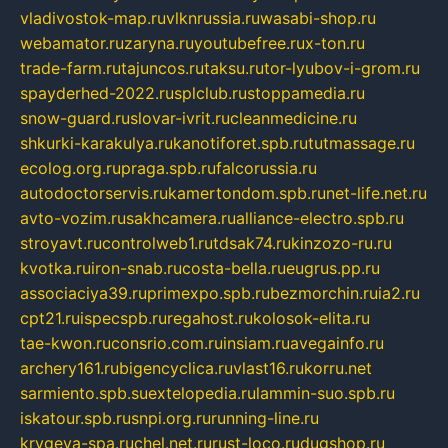
vladivostok-map.ru
vlknrussia.ru
wasabi-shop.ru
webamator.ru
zaryna.ru
youtubefree.ru
x-ton.ru
trade-farm.ru
tajuncos.ru
taksu.ru
tor-lyubov-i-grom.ru
spayderhed-2022.ru
splclub.ru
stoppamedia.ru
snow-guard.ru
slovar-ivrit.ru
cleanmedicine.ru
shkurki-karakulya.ru
kanotiforet.spb.ru
tutmassage.ru
ecolog.org.ru
praga.spb.ru
falcorussia.ru
autodoctorservis.ru
kamertondom.spb.ru
net-life.net.ru
avto-vozim.ru
sakhcamera.ru
alliance-electro.spb.ru
stroyavt.ru
controlweb1.ru
tdsak74.ru
kinzozo-ru.ru
kvotka.ru
iron-snab.ru
costa-bella.ru
eugrus.pp.ru
associaciya39.ru
primexpo.spb.ru
bezmorchin.ru
ia2.ru
cpt21.ru
ispecspb.ru
regahost.ru
kolosok-elita.ru
tae-kwon.ru
consrio.com.ru
insiam.ru
avegainfo.ru
archery161.ru
bigencyclica.ru
vlast16.ru
korru.net
sarmiento.spb.su
extelopedia.ru
lammin-suo.spb.ru
iskatour.spb.ru
snpi.org.ru
running-line.ru
krygeva-spa.ru
chel.net.ru
rust-loco.ru
dugshop.ru