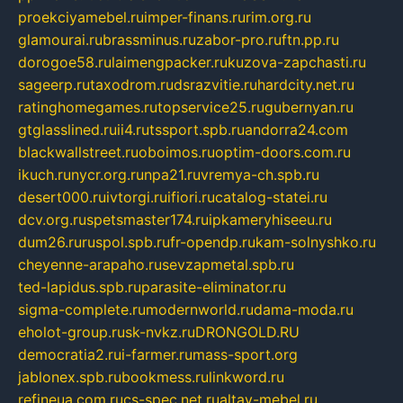
proekciyamebel.ru
imper-finans.ru
rim.org.ru
glamourai.ru
brassminus.ru
zabor-pro.ru
ftn.pp.ru
dorogoe58.ru
laimengpacker.ru
kuzova-zapchasti.ru
sageerp.ru
taxodrom.ru
dsrazvitie.ru
hardcity.net.ru
ratinghomegames.ru
topservice25.ru
gubernyan.ru
gtglasslined.ru
ii4.ru
tssport.spb.ru
andorra24.com
blackwallstreet.ru
oboimos.ru
optim-doors.com.ru
ikuch.ru
nycr.org.ru
npa21.ru
vremya-ch.spb.ru
desert000.ru
ivtorgi.ru
ifiori.ru
catalog-statei.ru
dcv.org.ru
spetsmaster174.ru
ipkameryhiseeu.ru
dum26.ru
ruspol.spb.ru
fr-opendp.ru
kam-solnyshko.ru
cheyenne-arapaho.ru
sevzapmetal.spb.ru
ted-lapidus.spb.ru
parasite-eliminator.ru
sigma-complete.ru
modernworld.ru
dama-moda.ru
eholot-group.ru
sk-nvkz.ru
DRONGOLD.RU
democratia2.ru
i-farmer.ru
mass-sport.org
jablonex.spb.ru
bookmess.ru
linkword.ru
refineua.com.ru
cs-spec.net.ru
altay-mebel.ru