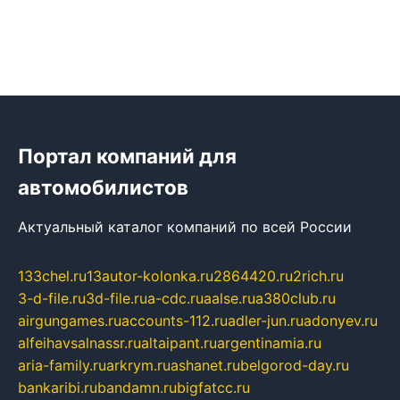
Портал компаний для
автомобилистов
Актуальный каталог компаний по всей России
133chel.ru
13autor-kolonka.ru
2864420.ru
2rich.ru
3-d-file.ru
3d-file.ru
a-cdc.ru
aalse.ru
a380club.ru
airgungames.ru
accounts-112.ru
adler-jun.ru
adonyev.ru
alfeihavsalnassr.ru
altaipant.ru
argentinamia.ru
aria-family.ru
arkrym.ru
ashanet.ru
belgorod-day.ru
bankaribi.ru
bandamn.ru
bigfatcc.ru