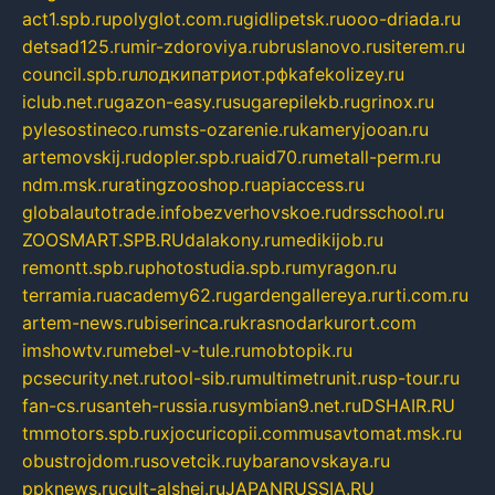
act1.spb.ru
polyglot.com.ru
gidlipetsk.ru
ooo-driada.ru
detsad125.ru
mir-zdoroviya.ru
bruslanovo.ru
siterem.ru
council.spb.ru
лодкипатриот.рф
kafekolizey.ru
iclub.net.ru
gazon-easy.ru
sugarepilekb.ru
grinox.ru
pylesostineco.ru
msts-ozarenie.ru
kameryjooan.ru
artemovskij.ru
dopler.spb.ru
aid70.ru
metall-perm.ru
ndm.msk.ru
ratingzooshop.ru
apiaccess.ru
globalautotrade.info
bezverhovskoe.ru
drsschool.ru
ZOOSMART.SPB.RU
dalakony.ru
medikijob.ru
remontt.spb.ru
photostudia.spb.ru
myragon.ru
terramia.ru
academy62.ru
gardengallereya.ru
rti.com.ru
artem-news.ru
biserinca.ru
krasnodarkurort.com
imshowtv.ru
mebel-v-tule.ru
mobtopik.ru
pcsecurity.net.ru
tool-sib.ru
multimetrunit.ru
sp-tour.ru
fan-cs.ru
santeh-russia.ru
symbian9.net.ru
DSHAIR.RU
tmmotors.spb.ru
xjocuricopii.com
musavtomat.msk.ru
obustrojdom.ru
sovetcik.ru
ybaranovskaya.ru
ppknews.ru
cult-alshei.ru
JAPANRUSSIA.RU