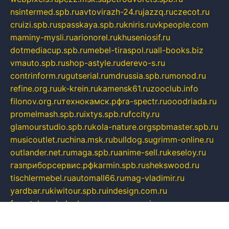
nsintermed.spb.ru
avtovirazh-24.ru
jazzq.ru
czecot.ru
cruizi.spb.ru
spasskaya.spb.ru
kniris.ru
vkpeople.com
maminy-mysli.ru
arionorel.ru
khuseniosif.ru
dotmediacup.spb.ru
mebel-tiraspol.ru
all-books.biz
vmauto.spb.ru
shop-astyle.ru
derevo-s.ru
contrinform.ru
gutserial.ru
mdrussia.spb.ru
monod.ru
refine.org.ru
uk-krein.ru
kamensk61.ru
zooclub.info
filonov.org.ru
технокамск.рф
ra-spectr.ru
ooodriada.ru
promelmash.spb.ru
ixtys.spb.ru
fccity.ru
glamourstudio.spb.ru
kola-nature.org
spbmaster.spb.ru
musicoutlet.ru
china.msk.ru
bulldog.su
grimm-online.ru
outlander.net.ru
maga.spb.ru
anime-sell.ru
keseloy.ru
газприборсервис.рф
karmin.spb.ru
shekswood.ru
tischlermebel.ru
automall66.ru
mag-vladimir.ru
yardbar.ru
kiwitour.spb.ru
indesign.com.ru
freestylemebel.ru
bany-samara.ru
rsei.ru
naidisvoyput.ru
mgsn-invest.ru
ipkamerasannce.ru
alicante-house.ru
ibelka74.ru
cozyhouse.info