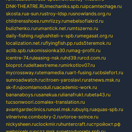
DNK-THEATRE.RU
mechaniks.spb.ru
ipcamtechage.ru
skosta.ru
a-sun.ru
stroy-ldsp.ru
snowlands.org.ru
childrensshoes.ru
mrlizzy.ru
mebelsofiakrd.ru
bulizhenko.ru
rumantick.net.ru
mtszerno.ru
daily-fishing.ru
glushiteli-v-spb.ru
megasat.org.ru
localization.net.ru
flyingfish.pp.ru
ds5teremok.ru
aclib.spb.ru
komissionka30.ru
mag-profit.ru
icentre-74.ru
leasing-nsk.ru
hd39.ru
rcd.com.ru
bioprot.ru
deltaextreme.ru
mirkotlov07.ru
mycrossway.ru
temamedia.ru
art-fusing.ru
cbslefort.ru
sunroadwatch.ru
citroen-yaroslavl.ru
ratnews.msk.ru
sk-if.ru
joomlamoduli.ru
academic-work.ru
bananaboys.ru
sanekua.ru
lianafrukt.ru
beta43.ru
tucsonwoori.com
alex-translation.ru
avantgardeclinics.ru
noel.msk.ru
buylq.ru
aquas-spb.ru
vilnerivne.com
bobry-2.ru
vtoroe-solnce.ru
nickysheen.ru
clockmir.ru
huntercraft.ru
стройокт.рф
webpixels.ru
pczz.msk.su
petrodvorets.spb.ru