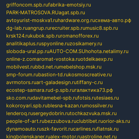
griffoncom.spb.ru
fabrika-emotsiy.ru
PARK-MATROSOVA.RU
agat.spb.ru
avtoyurist-moskva1.ru
hardware.org.ru
схема-авто.рф
dg-lab.ru
angrup.ru
recruiter.spb.ru
music8.spb.ru
krsk124.ru
kubok.spb.ru
romanofforex.ru
analitikaplus.ru
spyonline.ru
zosikamery.ru
sloboda-ural.pp.ru
AUTO-COM.SU
hohota.net
alimy.ru
online-z.com
aromat-vostoka.ru
otdelkaexp.ru
mobilvest.ru
bbd.net.ru
mebelshop.msk.ru
smp-forum.ru
bastion-td.ru
kosmoscreative.ru
avrmotors.ru
art-galadesign.ru
tiffany-c.ru
ecostep-samara.ru
d-p.spb.ru
галактика73.рф
sko.com.ru
davitamebel-spb.ru
fotsis.ru
tesiaes.ru
kokoroyari.spb.ru
blesna-kazan.ru
mossilver.ru
lenderoq.ru
sergeydobrin.ru
tochkazvuka.msk.ru
people-of-art.ru
bezzubova.ru
clubtibet.ru
orior-aks.ru
dynamoauto.ru
szk-favorit.ru
carlines.ru
flatnsk.ru
kingbolenskaner.ru
alex-motor.ru
astroline.net.ru