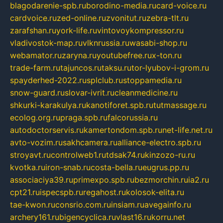
blagodarenie-spb.ru
borodino-media.ru
card-voice.ru
cardvoice.ru
zed-online.ru
zvonitut.ru
zebra-tlt.ru
zarafshan.ru
york-life.ru
vintovoykompressor.ru
vladivostok-map.ru
vlknrussia.ru
wasabi-shop.ru
webamator.ru
zaryna.ru
youtubefree.ru
x-ton.ru
trade-farm.ru
tajuncos.ru
taksu.ru
tor-lyubov-i-grom.ru
spayderhed-2022.ru
splclub.ru
stoppamedia.ru
snow-guard.ru
slovar-ivrit.ru
cleanmedicine.ru
shkurki-karakulya.ru
kanotiforet.spb.ru
tutmassage.ru
ecolog.org.ru
praga.spb.ru
falcorussia.ru
autodoctorservis.ru
kamertondom.spb.ru
net-life.net.ru
avto-vozim.ru
sakhcamera.ru
alliance-electro.spb.ru
stroyavt.ru
controlweb1.ru
tdsak74.ru
kinzozo-ru.ru
kvotka.ru
iron-snab.ru
costa-bella.ru
eugrus.pp.ru
associaciya39.ru
primexpo.spb.ru
bezmorchin.ru
ia2.ru
cpt21.ru
ispecspb.ru
regahost.ru
kolosok-elita.ru
tae-kwon.ru
consrio.com.ru
insiam.ru
avegainfo.ru
archery161.ru
bigencyclica.ru
vlast16.ru
korru.net