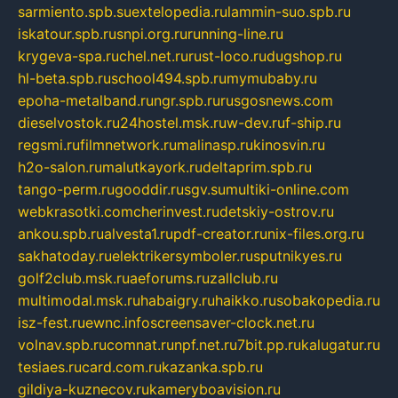
sarmiento.spb.su
extelopedia.ru
lammin-suo.spb.ru
iskatour.spb.ru
snpi.org.ru
running-line.ru
krygeva-spa.ru
chel.net.ru
rust-loco.ru
dugshop.ru
hl-beta.spb.ru
school494.spb.ru
mymubaby.ru
epoha-metalband.ru
ngr.spb.ru
rusgosnews.com
dieselvostok.ru
24hostel.msk.ru
w-dev.ru
f-ship.ru
regsmi.ru
filmnetwork.ru
malinasp.ru
kinosvin.ru
h2o-salon.ru
malutkayork.ru
deltaprim.spb.ru
tango-perm.ru
gooddir.ru
sgv.su
multiki-online.com
webkrasotki.com
cherinvest.ru
detskiy-ostrov.ru
ankou.spb.ru
alvesta1.ru
pdf-creator.ru
nix-files.org.ru
sakhatoday.ru
elektrikersymboler.ru
sputnikyes.ru
golf2club.msk.ru
aeforums.ru
zallclub.ru
multimodal.msk.ru
habaigry.ru
haikko.ru
sobakopedia.ru
isz-fest.ru
ewnc.info
screensaver-clock.net.ru
volnav.spb.ru
comnat.ru
npf.net.ru
7bit.pp.ru
kalugatur.ru
tesiaes.ru
card.com.ru
kazanka.spb.ru
gildiya-kuznecov.ru
kameryboavision.ru