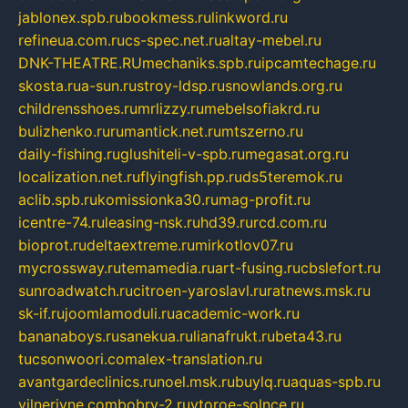
jablonex.spb.ru
bookmess.ru
linkword.ru
refineua.com.ru
cs-spec.net.ru
altay-mebel.ru
DNK-THEATRE.RU
mechaniks.spb.ru
ipcamtechage.ru
skosta.ru
a-sun.ru
stroy-ldsp.ru
snowlands.org.ru
childrensshoes.ru
mrlizzy.ru
mebelsofiakrd.ru
bulizhenko.ru
rumantick.net.ru
mtszerno.ru
daily-fishing.ru
glushiteli-v-spb.ru
megasat.org.ru
localization.net.ru
flyingfish.pp.ru
ds5teremok.ru
aclib.spb.ru
komissionka30.ru
mag-profit.ru
icentre-74.ru
leasing-nsk.ru
hd39.ru
rcd.com.ru
bioprot.ru
deltaextreme.ru
mirkotlov07.ru
mycrossway.ru
temamedia.ru
art-fusing.ru
cbslefort.ru
sunroadwatch.ru
citroen-yaroslavl.ru
ratnews.msk.ru
sk-if.ru
joomlamoduli.ru
academic-work.ru
bananaboys.ru
sanekua.ru
lianafrukt.ru
beta43.ru
tucsonwoori.com
alex-translation.ru
avantgardeclinics.ru
noel.msk.ru
buylq.ru
aquas-spb.ru
vilnerivne.com
bobry-2.ru
vtoroe-solnce.ru