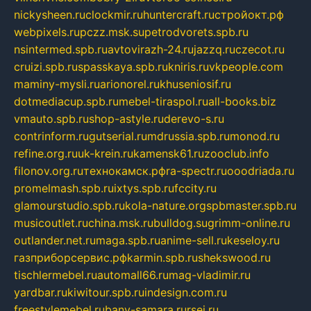
nickysheen.ru
clockmir.ru
huntercraft.ru
стройокт.рф
webpixels.ru
pczz.msk.su
petrodvorets.spb.ru
nsintermed.spb.ru
avtovirazh-24.ru
jazzq.ru
czecot.ru
cruizi.spb.ru
spasskaya.spb.ru
kniris.ru
vkpeople.com
maminy-mysli.ru
arionorel.ru
khuseniosif.ru
dotmediacup.spb.ru
mebel-tiraspol.ru
all-books.biz
vmauto.spb.ru
shop-astyle.ru
derevo-s.ru
contrinform.ru
gutserial.ru
mdrussia.spb.ru
monod.ru
refine.org.ru
uk-krein.ru
kamensk61.ru
zooclub.info
filonov.org.ru
технокамск.рф
ra-spectr.ru
ooodriada.ru
promelmash.spb.ru
ixtys.spb.ru
fccity.ru
glamourstudio.spb.ru
kola-nature.org
spbmaster.spb.ru
musicoutlet.ru
china.msk.ru
bulldog.su
grimm-online.ru
outlander.net.ru
maga.spb.ru
anime-sell.ru
keseloy.ru
газприборсервис.рф
karmin.spb.ru
shekswood.ru
tischlermebel.ru
automall66.ru
mag-vladimir.ru
yardbar.ru
kiwitour.spb.ru
indesign.com.ru
freestylemebel.ru
bany-samara.ru
rsei.ru