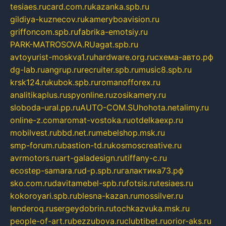
tesiaes.ru
card.com.ru
kazanka.spb.ru
gildiya-kuznecov.ru
kameryboavision.ru
griffoncom.spb.ru
fabrika-emotsiy.ru
PARK-MATROSOVA.RU
agat.spb.ru
avtoyurist-moskva1.ru
hardware.org.ru
схема-авто.рф
dg-lab.ru
angrup.ru
recruiter.spb.ru
music8.spb.ru
krsk124.ru
kubok.spb.ru
romanofforex.ru
analitikaplus.ru
spyonline.ru
zosikamery.ru
sloboda-ural.pp.ru
AUTO-COM.SU
hohota.net
alimy.ru
online-z.com
aromat-vostoka.ru
otdelkaexp.ru
mobilvest.ru
bbd.net.ru
mebelshop.msk.ru
smp-forum.ru
bastion-td.ru
kosmoscreative.ru
avrmotors.ru
art-galadesign.ru
tiffany-c.ru
ecostep-samara.ru
d-p.spb.ru
галактика73.рф
sko.com.ru
davitamebel-spb.ru
fotsis.ru
tesiaes.ru
kokoroyari.spb.ru
blesna-kazan.ru
mossilver.ru
lenderoq.ru
sergeydobrin.ru
tochkazvuka.msk.ru
people-of-art.ru
bezzubova.ru
clubtibet.ru
orior-aks.ru