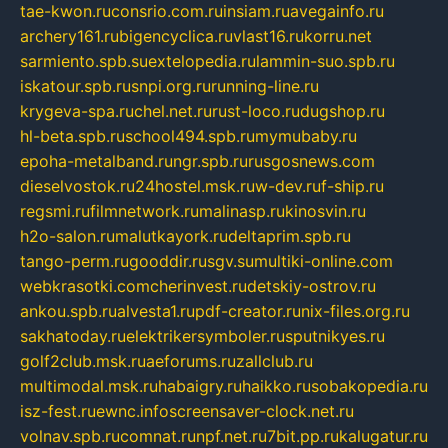
tae-kwon.ru
consrio.com.ru
insiam.ru
avegainfo.ru
archery161.ru
bigencyclica.ru
vlast16.ru
korru.net
sarmiento.spb.su
extelopedia.ru
lammin-suo.spb.ru
iskatour.spb.ru
snpi.org.ru
running-line.ru
krygeva-spa.ru
chel.net.ru
rust-loco.ru
dugshop.ru
hl-beta.spb.ru
school494.spb.ru
mymubaby.ru
epoha-metalband.ru
ngr.spb.ru
rusgosnews.com
dieselvostok.ru
24hostel.msk.ru
w-dev.ru
f-ship.ru
regsmi.ru
filmnetwork.ru
malinasp.ru
kinosvin.ru
h2o-salon.ru
malutkayork.ru
deltaprim.spb.ru
tango-perm.ru
gooddir.ru
sgv.su
multiki-online.com
webkrasotki.com
cherinvest.ru
detskiy-ostrov.ru
ankou.spb.ru
alvesta1.ru
pdf-creator.ru
nix-files.org.ru
sakhatoday.ru
elektrikersymboler.ru
sputnikyes.ru
golf2club.msk.ru
aeforums.ru
zallclub.ru
multimodal.msk.ru
habaigry.ru
haikko.ru
sobakopedia.ru
isz-fest.ru
ewnc.info
screensaver-clock.net.ru
volnav.spb.ru
comnat.ru
npf.net.ru
7bit.pp.ru
kalugatur.ru