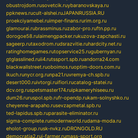
obustrojdom.ru
sovetcik.ru
ybaranovskaya.ru
ppknews.ru
cult-alshei.ru
JAPANRUSSIA.RU
proekciyamebel.ru
imper-finans.ru
rim.org.ru
glamourai.ru
brassminus.ru
zabor-pro.ru
ftn.pp.ru
dorogoe58.ru
laimengpacker.ru
kuzova-zapchasti.ru
sageerp.ru
taxodrom.ru
dsrazvitie.ru
hardcity.net.ru
ratinghomegames.ru
topservice25.ru
gubernyan.ru
gtglasslined.ru
ii4.ru
tssport.spb.ru
andorra24.com
blackwallstreet.ru
oboimos.ru
optim-doors.com.ru
ikuch.ru
nycr.org.ru
npa21.ru
vremya-ch.spb.ru
desert000.ru
ivtorgi.ru
ifiori.ru
catalog-statei.ru
dcv.org.ru
spetsmaster174.ru
ipkameryhiseeu.ru
dum26.ru
ruspol.spb.ru
fr-opendp.ru
kam-solnyshko.ru
cheyenne-arapaho.ru
sevzapmetal.spb.ru
ted-lapidus.spb.ru
parasite-eliminator.ru
sigma-complete.ru
modernworld.ru
dama-moda.ru
eholot-group.ru
sk-nvkz.ru
DRONGOLD.RU
democratia2.ru
i-farmer.ru
mass-sport.org