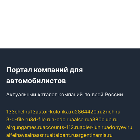
Портал компаний для
автомобилистов
Актуальный каталог компаний по всей России
133chel.ru
13autor-kolonka.ru
2864420.ru
2rich.ru
3-d-file.ru
3d-file.ru
a-cdc.ru
aalse.ru
a380club.ru
airgungames.ru
accounts-112.ru
adler-jun.ru
adonyev.ru
alfeihavsalnassr.ru
altaipant.ru
argentinamia.ru