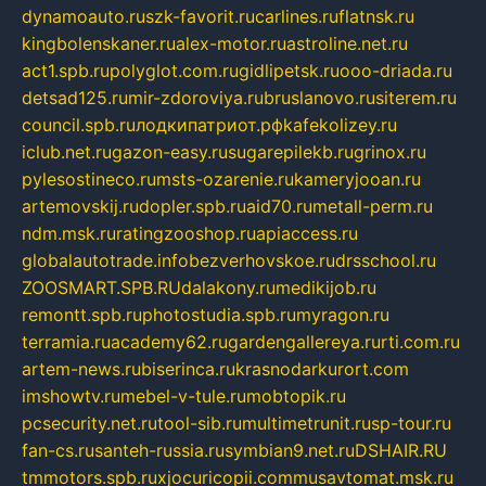
dynamoauto.ru
szk-favorit.ru
carlines.ru
flatnsk.ru
kingbolenskaner.ru
alex-motor.ru
astroline.net.ru
act1.spb.ru
polyglot.com.ru
gidlipetsk.ru
ooo-driada.ru
detsad125.ru
mir-zdoroviya.ru
bruslanovo.ru
siterem.ru
council.spb.ru
лодкипатриот.рф
kafekolizey.ru
iclub.net.ru
gazon-easy.ru
sugarepilekb.ru
grinox.ru
pylesostineco.ru
msts-ozarenie.ru
kameryjooan.ru
artemovskij.ru
dopler.spb.ru
aid70.ru
metall-perm.ru
ndm.msk.ru
ratingzooshop.ru
apiaccess.ru
globalautotrade.info
bezverhovskoe.ru
drsschool.ru
ZOOSMART.SPB.RU
dalakony.ru
medikijob.ru
remontt.spb.ru
photostudia.spb.ru
myragon.ru
terramia.ru
academy62.ru
gardengallereya.ru
rti.com.ru
artem-news.ru
biserinca.ru
krasnodarkurort.com
imshowtv.ru
mebel-v-tule.ru
mobtopik.ru
pcsecurity.net.ru
tool-sib.ru
multimetrunit.ru
sp-tour.ru
fan-cs.ru
santeh-russia.ru
symbian9.net.ru
DSHAIR.RU
tmmotors.spb.ru
xjocuricopii.com
musavtomat.msk.ru