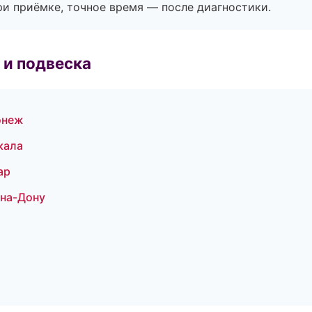
и приёмке, точное время — после диагностики.
 и подвеска
онеж
кала
ар
-на-Дону