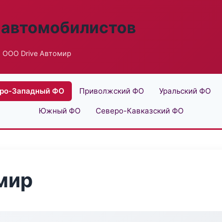
 автомобилистов
 ООО Drive Автомир
ро-Западный ФО
Приволжский ФО
Уральский ФО
Южный ФО
Северо-Кавказский ФО
мир