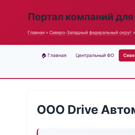
Портал компаний для
Главная
»
Северо-Западный федеральный округ
»
🏠 Главная
Центральный ФО
Севе
ООО Drive Авто