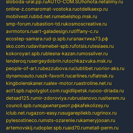
sloboda-ural.pp.ru
AUTO-COM.SU
hohota.net
alimy.ru
online-z.com
aromat-vostoka.ru
otdelkaexp.ru
mobilvest.ru
bbd.net.ru
mebelshop.msk.ru
smp-forum.ru
bastion-td.ru
kosmoscreative.ru
avrmotors.ru
art-galadesign.ru
tiffany-c.ru
ecostep-samara.ru
d-p.spb.ru
галактика73.рф
sko.com.ru
davitamebel-spb.ru
fotsis.ru
tesiaes.ru
kokoroyari.spb.ru
blesna-kazan.ru
mossilver.ru
lenderoq.ru
sergeydobrin.ru
tochkazvuka.msk.ru
people-of-art.ru
bezzubova.ru
clubtibet.ru
orior-aks.ru
dynamoauto.ru
szk-favorit.ru
carlines.ru
flatnsk.ru
kingbolenskaner.ru
alex-motor.ru
astroline.net.ru
act1.spb.ru
polyglot.com.ru
gidlipetsk.ru
ooo-driada.ru
detsad125.ru
mir-zdoroviya.ru
bruslanovo.ru
siterem.ru
council.spb.ru
лодкипатриот.рф
kafekolizey.ru
iclub.net.ru
gazon-easy.ru
sugarepilekb.ru
grinox.ru
pylesostineco.ru
msts-ozarenie.ru
kameryjooan.ru
artemovskij.ru
dopler.spb.ru
aid70.ru
metall-perm.ru