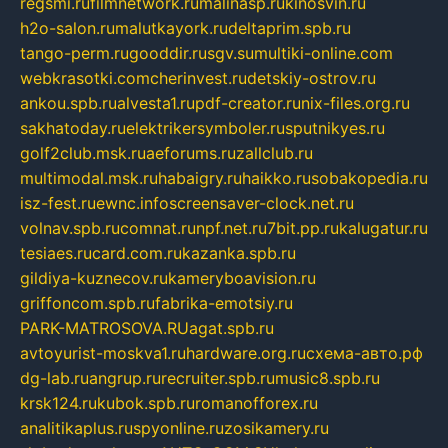
regsmi.ru
filmnetwork.ru
malinasp.ru
kinosvin.ru
h2o-salon.ru
malutkayork.ru
deltaprim.spb.ru
tango-perm.ru
gooddir.ru
sgv.su
multiki-online.com
webkrasotki.com
cherinvest.ru
detskiy-ostrov.ru
ankou.spb.ru
alvesta1.ru
pdf-creator.ru
nix-files.org.ru
sakhatoday.ru
elektrikersymboler.ru
sputnikyes.ru
golf2club.msk.ru
aeforums.ru
zallclub.ru
multimodal.msk.ru
habaigry.ru
haikko.ru
sobakopedia.ru
isz-fest.ru
ewnc.info
screensaver-clock.net.ru
volnav.spb.ru
comnat.ru
npf.net.ru
7bit.pp.ru
kalugatur.ru
tesiaes.ru
card.com.ru
kazanka.spb.ru
gildiya-kuznecov.ru
kameryboavision.ru
griffoncom.spb.ru
fabrika-emotsiy.ru
PARK-MATROSOVA.RU
agat.spb.ru
avtoyurist-moskva1.ru
hardware.org.ru
схема-авто.рф
dg-lab.ru
angrup.ru
recruiter.spb.ru
music8.spb.ru
krsk124.ru
kubok.spb.ru
romanofforex.ru
analitikaplus.ru
spyonline.ru
zosikamery.ru