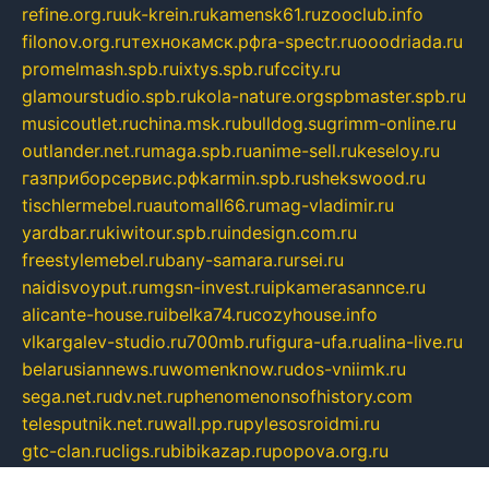
refine.org.ru
uk-krein.ru
kamensk61.ru
zooclub.info
filonov.org.ru
технокамск.рф
ra-spectr.ru
ooodriada.ru
promelmash.spb.ru
ixtys.spb.ru
fccity.ru
glamourstudio.spb.ru
kola-nature.org
spbmaster.spb.ru
musicoutlet.ru
china.msk.ru
bulldog.su
grimm-online.ru
outlander.net.ru
maga.spb.ru
anime-sell.ru
keseloy.ru
газприборсервис.рф
karmin.spb.ru
shekswood.ru
tischlermebel.ru
automall66.ru
mag-vladimir.ru
yardbar.ru
kiwitour.spb.ru
indesign.com.ru
freestylemebel.ru
bany-samara.ru
rsei.ru
naidisvoyput.ru
mgsn-invest.ru
ipkamerasannce.ru
alicante-house.ru
ibelka74.ru
cozyhouse.info
vlkargalev-studio.ru
700mb.ru
figura-ufa.ru
alina-live.ru
belarusiannews.ru
womenknow.ru
dos-vniimk.ru
sega.net.ru
dv.net.ru
phenomenonsofhistory.com
telesputnik.net.ru
wall.pp.ru
pylesosroidmi.ru
gtc-clan.ru
cligs.ru
bibikazap.ru
popova.org.ru
netwhistler.spb.ru
bellvil.ru
bonzon.ru
iss-vladik.ru