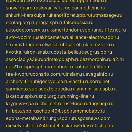
spayderhed-2022.ru
splclub.ru
stoppamedia.ru
snow-guard.ru
slovar-ivrit.ru
cleanmedicine.ru
shkurki-karakulya.ru
kanotiforet.spb.ru
tutmassage.ru
ecolog.org.ru
praga.spb.ru
falcorussia.ru
autodoctorservis.ru
kamertondom.spb.ru
net-life.net.ru
avto-vozim.ru
sakhcamera.ru
alliance-electro.spb.ru
stroyavt.ru
controlweb1.ru
tdsak74.ru
kinzozo-ru.ru
kvotka.ru
iron-snab.ru
costa-bella.ru
eugrus.pp.ru
associaciya39.ru
primexpo.spb.ru
bezmorchin.ru
ia2.ru
cpt21.ru
ispecspb.ru
regahost.ru
kolosok-elita.ru
tae-kwon.ru
consrio.com.ru
insiam.ru
avegainfo.ru
archery161.ru
bigencyclica.ru
vlast16.ru
korru.net
sarmiento.spb.su
extelopedia.ru
lammin-suo.spb.ru
iskatour.spb.ru
snpi.org.ru
running-line.ru
krygeva-spa.ru
chel.net.ru
rust-loco.ru
dugshop.ru
hl-beta.spb.ru
school494.spb.ru
mymubaby.ru
epoha-metalband.ru
ngr.spb.ru
rusgosnews.com
dieselvostok.ru
24hostel.msk.ru
w-dev.ru
f-ship.ru