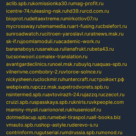
aclib.spb.ru
komissionka30.ru
mag-profit.ru
icentre-74.ru
leasing-nsk.ru
hd39.ru
rcd.com.ru
bioprot.ru
deltaextreme.ru
mirkotlov07.ru
mycrossway.ru
temamedia.ru
art-fusing.ru
cbslefort.ru
sunroadwatch.ru
citroen-yaroslavl.ru
ratnews.msk.ru
sk-if.ru
joomlamoduli.ru
academic-work.ru
bananaboys.ru
sanekua.ru
lianafrukt.ru
beta43.ru
tucsonwoori.com
alex-translation.ru
avantgardeclinics.ru
noel.msk.ru
buylq.ru
aquas-spb.ru
vilnerivne.com
bobry-2.ru
vtoroe-solnce.ru
nickysheen.ru
clockmir.ru
huntercraft.ru
стройокт.рф
webpixels.ru
pczz.msk.su
petrodvorets.spb.ru
nsintermed.spb.ru
avtovirazh-24.ru
jazzq.ru
czecot.ru
cruizi.spb.ru
spasskaya.spb.ru
kniris.ru
vkpeople.com
maminy-mysli.ru
arionorel.ru
khuseniosif.ru
dotmediacup.spb.ru
mebel-tiraspol.ru
all-books.biz
vmauto.spb.ru
shop-astyle.ru
derevo-s.ru
contrinform.ru
gutserial.ru
mdrussia.spb.ru
monod.ru