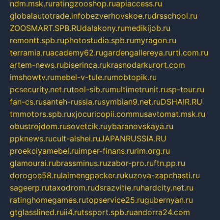
ndm.msk.ru
ratingzooshop.ru
apiaccess.ru
globalautotrade.info
bezverhovskoe.ru
drsschool.ru
ZOOSMART.SPB.RU
dalakony.ru
medikijob.ru
remontt.spb.ru
photostudia.spb.ru
myragon.ru
terramia.ru
academy62.ru
gardengallereya.ru
rti.com.ru
artem-news.ru
biserinca.ru
krasnodarkurort.com
imshowtv.ru
mebel-v-tule.ru
mobtopik.ru
pcsecurity.net.ru
tool-sib.ru
multimetrunit.ru
sp-tour.ru
fan-cs.ru
santeh-russia.ru
symbian9.net.ru
DSHAIR.RU
tmmotors.spb.ru
xjocuricopii.com
musavtomat.msk.ru
obustrojdom.ru
sovetcik.ru
ybaranovskaya.ru
ppknews.ru
cult-alshei.ru
JAPANRUSSIA.RU
proekciyamebel.ru
imper-finans.ru
rim.org.ru
glamourai.ru
brassminus.ru
zabor-pro.ru
ftn.pp.ru
dorogoe58.ru
laimengpacker.ru
kuzova-zapchasti.ru
sageerp.ru
taxodrom.ru
dsrazvitie.ru
hardcity.net.ru
ratinghomegames.ru
topservice25.ru
gubernyan.ru
gtglasslined.ru
ii4.ru
tssport.spb.ru
andorra24.com