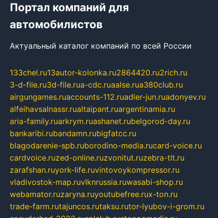
Портал компаний для
автомобилистов
Актуальный каталог компаний по всей России
133chel.ru
13autor-kolonka.ru
2864420.ru
2rich.ru
3-d-file.ru
3d-file.ru
a-cdc.ru
aalse.ru
a380club.ru
airgungames.ru
accounts-112.ru
adler-jun.ru
adonyev.ru
alfeihavsalnassr.ru
altaipant.ru
argentinamia.ru
aria-family.ru
arkrym.ru
ashanet.ru
belgorod-day.ru
bankaribi.ru
bandamn.ru
bigfatcc.ru
blagodarenie-spb.ru
borodino-media.ru
card-voice.ru
cardvoice.ru
zed-online.ru
zvonitut.ru
zebra-tlt.ru
zarafshan.ru
york-life.ru
vintovoykompressor.ru
vladivostok-map.ru
vlknrussia.ru
wasabi-shop.ru
webamator.ru
zaryna.ru
youtubefree.ru
x-ton.ru
trade-farm.ru
tajuncos.ru
taksu.ru
tor-lyubov-i-grom.ru