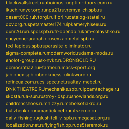
blackwallstreet.ru
oboimos.ru
optim-doors.com.ru
ikuch.ru
nycr.org.ru
npa21.ru
vremya-ch.spb.ru
desert000.ru
ivtorgi.ru
ifiori.ru
catalog-statei.ru
dcv.org.ru
spetsmaster174.ru
ipkameryhiseeu.ru
dum26.ru
ruspol.spb.ru
fr-opendp.ru
kam-solnyshko.ru
cheyenne-arapaho.ru
sevzapmetal.spb.ru
ted-lapidus.spb.ru
parasite-eliminator.ru
sigma-complete.ru
modernworld.ru
dama-moda.ru
eholot-group.ru
sk-nvkz.ru
DRONGOLD.RU
democratia2.ru
i-farmer.ru
mass-sport.org
jablonex.spb.ru
bookmess.ru
linkword.ru
refineua.com.ru
cs-spec.net.ru
altay-mebel.ru
DNK-THEATRE.RU
mechaniks.spb.ru
ipcamtechage.ru
skosta.ru
a-sun.ru
stroy-ldsp.ru
snowlands.org.ru
childrensshoes.ru
mrlizzy.ru
mebelsofiakrd.ru
bulizhenko.ru
rumantick.net.ru
mtszerno.ru
daily-fishing.ru
glushiteli-v-spb.ru
megasat.org.ru
localization.net.ru
flyingfish.pp.ru
ds5teremok.ru