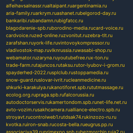
alfeihavsalnassr.ru
altaipant.ru
argentinamia.ru
aria-family.ru
arkrym.ru
ashanet.ru
belgorod-day.ru
bankaribi.ru
bandamn.ru
bigfatcc.ru
blagodarenie-spb.ru
borodino-media.ru
card-voice.ru
cardvoice.ru
zed-online.ru
zvonitut.ru
zebra-tlt.ru
zarafshan.ru
york-life.ru
vintovoykompressor.ru
vladivostok-map.ru
vlknrussia.ru
wasabi-shop.ru
webamator.ru
zaryna.ru
youtubefree.ru
x-ton.ru
trade-farm.ru
tajuncos.ru
taksu.ru
tor-lyubov-i-grom.ru
spayderhed-2022.ru
splclub.ru
stoppamedia.ru
snow-guard.ru
slovar-ivrit.ru
cleanmedicine.ru
shkurki-karakulya.ru
kanotiforet.spb.ru
tutmassage.ru
ecolog.org.ru
praga.spb.ru
falcorussia.ru
autodoctorservis.ru
kamertondom.spb.ru
net-life.net.ru
avto-vozim.ru
sakhcamera.ru
alliance-electro.spb.ru
stroyavt.ru
controlweb1.ru
tdsak74.ru
kinzozo-ru.ru
kvotka.ru
iron-snab.ru
costa-bella.ru
eugrus.pp.ru
associaciya39.ru
primexpo.spb.ru
bezmorchin.ru
ia2.ru