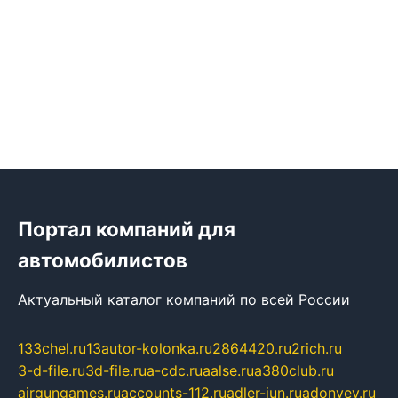
Портал компаний для
автомобилистов
Актуальный каталог компаний по всей России
133chel.ru
13autor-kolonka.ru
2864420.ru
2rich.ru
3-d-file.ru
3d-file.ru
a-cdc.ru
aalse.ru
a380club.ru
airgungames.ru
accounts-112.ru
adler-jun.ru
adonyev.ru