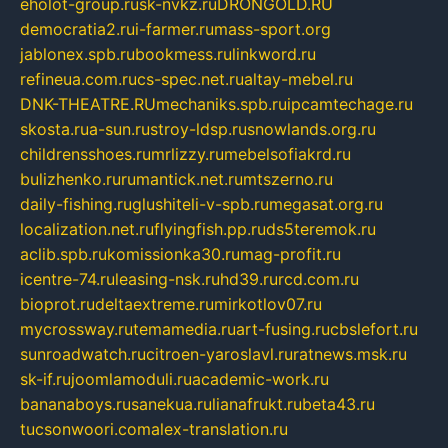
eholot-group.ru
sk-nvkz.ru
DRONGOLD.RU
democratia2.ru
i-farmer.ru
mass-sport.org
jablonex.spb.ru
bookmess.ru
linkword.ru
refineua.com.ru
cs-spec.net.ru
altay-mebel.ru
DNK-THEATRE.RU
mechaniks.spb.ru
ipcamtechage.ru
skosta.ru
a-sun.ru
stroy-ldsp.ru
snowlands.org.ru
childrensshoes.ru
mrlizzy.ru
mebelsofiakrd.ru
bulizhenko.ru
rumantick.net.ru
mtszerno.ru
daily-fishing.ru
glushiteli-v-spb.ru
megasat.org.ru
localization.net.ru
flyingfish.pp.ru
ds5teremok.ru
aclib.spb.ru
komissionka30.ru
mag-profit.ru
icentre-74.ru
leasing-nsk.ru
hd39.ru
rcd.com.ru
bioprot.ru
deltaextreme.ru
mirkotlov07.ru
mycrossway.ru
temamedia.ru
art-fusing.ru
cbslefort.ru
sunroadwatch.ru
citroen-yaroslavl.ru
ratnews.msk.ru
sk-if.ru
joomlamoduli.ru
academic-work.ru
bananaboys.ru
sanekua.ru
lianafrukt.ru
beta43.ru
tucsonwoori.com
alex-translation.ru