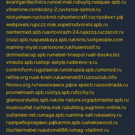
avantgardeclinics.ru
noel.msk.ru
buylq.ru
aquas-spb.ru
vilnerivne.com
bobry-2.ru
vtoroe-solnce.ru
nickysheen.ru
clockmir.ru
huntercraft.ru
стройокт.рф
webpixels.ru
pczz.msk.su
petrodvorets.spb.ru
nsintermed.spb.ru
avtovirazh-24.ru
jazzq.ru
czecot.ru
cruizi.spb.ru
spasskaya.spb.ru
kniris.ru
vkpeople.com
maminy-mysli.ru
arionorel.ru
khuseniosif.ru
dotmediacup.spb.ru
mebel-tiraspol.ru
all-books.biz
vmauto.spb.ru
shop-astyle.ru
derevo-s.ru
contrinform.ru
gutserial.ru
mdrussia.spb.ru
monod.ru
refine.org.ru
uk-krein.ru
kamensk61.ru
zooclub.info
filonov.org.ru
технокамск.рф
ra-spectr.ru
ooodriada.ru
promelmash.spb.ru
ixtys.spb.ru
fccity.ru
glamourstudio.spb.ru
kola-nature.org
spbmaster.spb.ru
musicoutlet.ru
china.msk.ru
bulldog.su
grimm-online.ru
outlander.net.ru
maga.spb.ru
anime-sell.ru
keseloy.ru
газприборсервис.рф
karmin.spb.ru
shekswood.ru
tischlermebel.ru
automall66.ru
mag-vladimir.ru