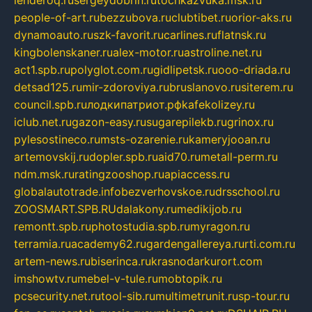
lenderoq.ru
sergeydobrin.ru
tochkazvuka.msk.ru
people-of-art.ru
bezzubova.ru
clubtibet.ru
orior-aks.ru
dynamoauto.ru
szk-favorit.ru
carlines.ru
flatnsk.ru
kingbolenskaner.ru
alex-motor.ru
astroline.net.ru
act1.spb.ru
polyglot.com.ru
gidlipetsk.ru
ooo-driada.ru
detsad125.ru
mir-zdoroviya.ru
bruslanovo.ru
siterem.ru
council.spb.ru
лодкипатриот.рф
kafekolizey.ru
iclub.net.ru
gazon-easy.ru
sugarepilekb.ru
grinox.ru
pylesostineco.ru
msts-ozarenie.ru
kameryjooan.ru
artemovskij.ru
dopler.spb.ru
aid70.ru
metall-perm.ru
ndm.msk.ru
ratingzooshop.ru
apiaccess.ru
globalautotrade.info
bezverhovskoe.ru
drsschool.ru
ZOOSMART.SPB.RU
dalakony.ru
medikijob.ru
remontt.spb.ru
photostudia.spb.ru
myragon.ru
terramia.ru
academy62.ru
gardengallereya.ru
rti.com.ru
artem-news.ru
biserinca.ru
krasnodarkurort.com
imshowtv.ru
mebel-v-tule.ru
mobtopik.ru
pcsecurity.net.ru
tool-sib.ru
multimetrunit.ru
sp-tour.ru