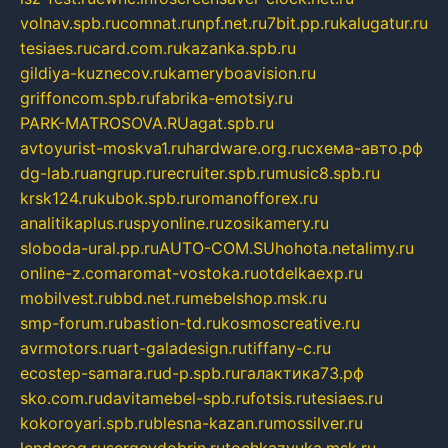
volnav.spb.ru
comnat.ru
npf.net.ru
7bit.pp.ru
kalugatur.ru
tesiaes.ru
card.com.ru
kazanka.spb.ru
gildiya-kuznecov.ru
kameryboavision.ru
griffoncom.spb.ru
fabrika-emotsiy.ru
PARK-MATROSOVA.RU
agat.spb.ru
avtoyurist-moskva1.ru
hardware.org.ru
схема-авто.рф
dg-lab.ru
angrup.ru
recruiter.spb.ru
music8.spb.ru
krsk124.ru
kubok.spb.ru
romanofforex.ru
analitikaplus.ru
spyonline.ru
zosikamery.ru
sloboda-ural.pp.ru
AUTO-COM.SU
hohota.net
alimy.ru
online-z.com
aromat-vostoka.ru
otdelkaexp.ru
mobilvest.ru
bbd.net.ru
mebelshop.msk.ru
smp-forum.ru
bastion-td.ru
kosmoscreative.ru
avrmotors.ru
art-galadesign.ru
tiffany-c.ru
ecostep-samara.ru
d-p.spb.ru
галактика73.рф
sko.com.ru
davitamebel-spb.ru
fotsis.ru
tesiaes.ru
kokoroyari.spb.ru
blesna-kazan.ru
mossilver.ru