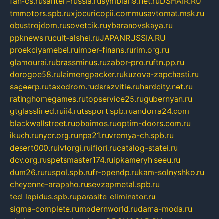
fan-cs.ru
santeh-russia.ru
symbian9.net.ru
DSHAIR.RU
tmmotors.spb.ru
xjocuricopii.com
musavtomat.msk.ru
obustrojdom.ru
sovetcik.ru
ybaranovskaya.ru
ppknews.ru
cult-alshei.ru
JAPANRUSSIA.RU
proekciyamebel.ru
imper-finans.ru
rim.org.ru
glamourai.ru
brassminus.ru
zabor-pro.ru
ftn.pp.ru
dorogoe58.ru
laimengpacker.ru
kuzova-zapchasti.ru
sageerp.ru
taxodrom.ru
dsrazvitie.ru
hardcity.net.ru
ratinghomegames.ru
topservice25.ru
gubernyan.ru
gtglasslined.ru
ii4.ru
tssport.spb.ru
andorra24.com
blackwallstreet.ru
oboimos.ru
optim-doors.com.ru
ikuch.ru
nycr.org.ru
npa21.ru
vremya-ch.spb.ru
desert000.ru
ivtorgi.ru
ifiori.ru
catalog-statei.ru
dcv.org.ru
spetsmaster174.ru
ipkameryhiseeu.ru
dum26.ru
ruspol.spb.ru
fr-opendp.ru
kam-solnyshko.ru
cheyenne-arapaho.ru
sevzapmetal.spb.ru
ted-lapidus.spb.ru
parasite-eliminator.ru
sigma-complete.ru
modernworld.ru
dama-moda.ru