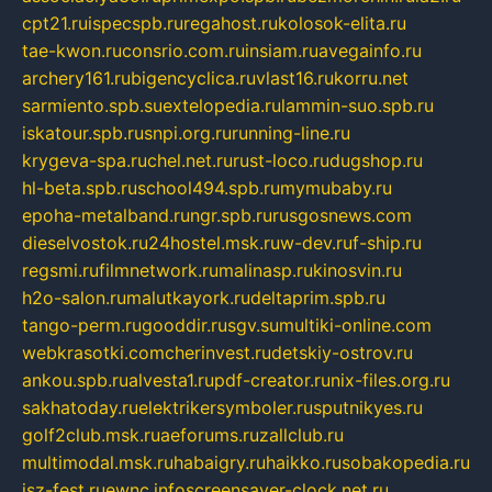
cpt21.ru
ispecspb.ru
regahost.ru
kolosok-elita.ru
tae-kwon.ru
consrio.com.ru
insiam.ru
avegainfo.ru
archery161.ru
bigencyclica.ru
vlast16.ru
korru.net
sarmiento.spb.su
extelopedia.ru
lammin-suo.spb.ru
iskatour.spb.ru
snpi.org.ru
running-line.ru
krygeva-spa.ru
chel.net.ru
rust-loco.ru
dugshop.ru
hl-beta.spb.ru
school494.spb.ru
mymubaby.ru
epoha-metalband.ru
ngr.spb.ru
rusgosnews.com
dieselvostok.ru
24hostel.msk.ru
w-dev.ru
f-ship.ru
regsmi.ru
filmnetwork.ru
malinasp.ru
kinosvin.ru
h2o-salon.ru
malutkayork.ru
deltaprim.spb.ru
tango-perm.ru
gooddir.ru
sgv.su
multiki-online.com
webkrasotki.com
cherinvest.ru
detskiy-ostrov.ru
ankou.spb.ru
alvesta1.ru
pdf-creator.ru
nix-files.org.ru
sakhatoday.ru
elektrikersymboler.ru
sputnikyes.ru
golf2club.msk.ru
aeforums.ru
zallclub.ru
multimodal.msk.ru
habaigry.ru
haikko.ru
sobakopedia.ru
isz-fest.ru
ewnc.info
screensaver-clock.net.ru