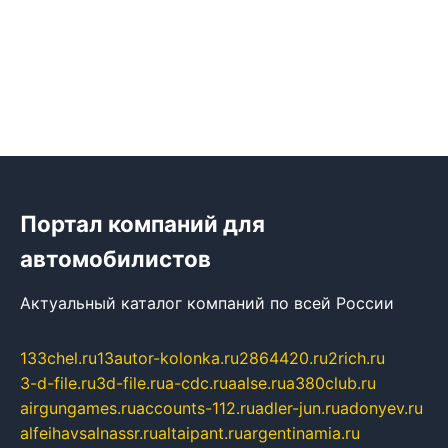
Портал компаний для
автомобилистов
Актуальный каталог компаний по всей России
133chel.ru
13autor-kolonka.ru
2864420.ru
2rich.ru
3-d-file.ru
3d-file.ru
a-cdc.ru
aalse.ru
a380club.ru
airgungames.ru
accounts-112.ru
adler-jun.ru
adonyev.ru
alfeihavsalnassr.ru
altaipant.ru
argentinamia.ru