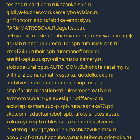
tesiaes.ru
card.com.ru
kazanka.spb.ru
gildiya-kuznecov.ru
kameryboavision.ru
griffoncom.spb.ru
fabrika-emotsiy.ru
PARK-MATROSOVA.RU
agat.spb.ru
avtoyurist-moskva1.ru
hardware.org.ru
схема-авто.рф
dg-lab.ru
angrup.ru
recruiter.spb.ru
music8.spb.ru
krsk124.ru
kubok.spb.ru
romanofforex.ru
analitikaplus.ru
spyonline.ru
zosikamery.ru
sloboda-ural.pp.ru
AUTO-COM.SU
hohota.net
alimy.ru
online-z.com
aromat-vostoka.ru
otdelkaexp.ru
mobilvest.ru
bbd.net.ru
mebelshop.msk.ru
smp-forum.ru
bastion-td.ru
kosmoscreative.ru
avrmotors.ru
art-galadesign.ru
tiffany-c.ru
ecostep-samara.ru
d-p.spb.ru
галактика73.рф
sko.com.ru
davitamebel-spb.ru
fotsis.ru
tesiaes.ru
kokoroyari.spb.ru
blesna-kazan.ru
mossilver.ru
lenderoq.ru
sergeydobrin.ru
tochkazvuka.msk.ru
people-of-art.ru
bezzubova.ru
clubtibet.ru
orior-aks.ru