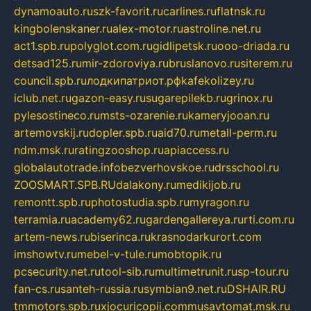
dynamoauto.ru
szk-favorit.ru
carlines.ru
flatnsk.ru
kingbolenskaner.ru
alex-motor.ru
astroline.net.ru
act1.spb.ru
polyglot.com.ru
gidlipetsk.ru
ooo-driada.ru
detsad125.ru
mir-zdoroviya.ru
bruslanovo.ru
siterem.ru
council.spb.ru
лодкипатриот.рф
kafekolizey.ru
iclub.net.ru
gazon-easy.ru
sugarepilekb.ru
grinox.ru
pylesostineco.ru
msts-ozarenie.ru
kameryjooan.ru
artemovskij.ru
dopler.spb.ru
aid70.ru
metall-perm.ru
ndm.msk.ru
ratingzooshop.ru
apiaccess.ru
globalautotrade.info
bezverhovskoe.ru
drsschool.ru
ZOOSMART.SPB.RU
dalakony.ru
medikijob.ru
remontt.spb.ru
photostudia.spb.ru
myragon.ru
terramia.ru
academy62.ru
gardengallereya.ru
rti.com.ru
artem-news.ru
biserinca.ru
krasnodarkurort.com
imshowtv.ru
mebel-v-tule.ru
mobtopik.ru
pcsecurity.net.ru
tool-sib.ru
multimetrunit.ru
sp-tour.ru
fan-cs.ru
santeh-russia.ru
symbian9.net.ru
DSHAIR.RU
tmmotors.spb.ru
xjocuricopii.com
musavtomat.msk.ru