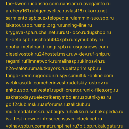
tae-kwon.ru
consrio.com.ru
insiam.ru
avegainfo.ru
archery161.ru
bigencyclica.ru
vlast16.ru
korru.net
sarmiento.spb.su
extelopedia.ru
lammin-suo.spb.ru
iskatour.spb.ru
snpi.org.ru
running-line.ru
krygeva-spa.ru
chel.net.ru
rust-loco.ru
dugshop.ru
hl-beta.spb.ru
school494.spb.ru
mymubaby.ru
epoha-metalband.ru
ngr.spb.ru
rusgosnews.com
dieselvostok.ru
24hostel.msk.ru
w-dev.ru
f-ship.ru
regsmi.ru
filmnetwork.ru
malinasp.ru
kinosvin.ru
h2o-salon.ru
malutkayork.ru
deltaprim.spb.ru
tango-perm.ru
gooddir.ru
sgv.su
multiki-online.com
webkrasotki.com
cherinvest.ru
detskiy-ostrov.ru
ankou.spb.ru
alvesta1.ru
pdf-creator.ru
nix-files.org.ru
sakhatoday.ru
elektrikersymboler.ru
sputnikyes.ru
golf2club.msk.ru
aeforums.ru
zallclub.ru
multimodal.msk.ru
habaigry.ru
haikko.ru
sobakopedia.ru
isz-fest.ru
ewnc.info
screensaver-clock.net.ru
volnav.spb.ru
comnat.ru
npf.net.ru
7bit.pp.ru
kalugatur.ru