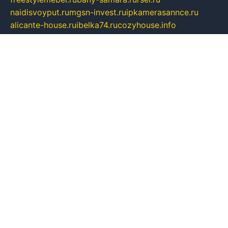
naidisvoyput.ru
mgsn-invest.ru
ipkamerasannce.ru
alicante-house.ru
ibelka74.ru
cozyhouse.info
vlkargalev-studio.ru
700mb.ru
figura-ufa.ru
alina-live.ru
belarusiannews.ru
womenknow.ru
dos-vniimk.ru
sega.net.ru
dv.net.ru
phenomenonsofhistory.com
telesputnik.net.ru
wall.pp.ru
pylesosroidmi.ru
gtc-clan.ru
cligs.ru
bibikazap.ru
popova.org.ru
netwhistler.spb.ru
bellvil.ru
bonzon.ru
iss-vladik.ru
defiparis.net.ru
las-gryzas.ru
amku.ru
electednews.spb.ru
feather.org.ru
spar72.ru
tankiigri.ru
dominus.com.ru
ibtree.ru
sanykool.pp.ru
unixlib.org.ru
menatep.spb.ru
gartenterrassen.ru
printeka.ru
skvozilka.com.ru
parkovka-pub.ru
lovemobi.ru
art-ru.ru
emulatorz.com.ru
alucomp.com.ru
tatforum.com.ru
alternativa-profi.ru
dermakler.ru
artsurvey.ru
aredir.ru
khimspas.ru
centr-maxi.ru
2018r.ru
bort-stomer-defort.ru
professional2.ru
gibsons.ru