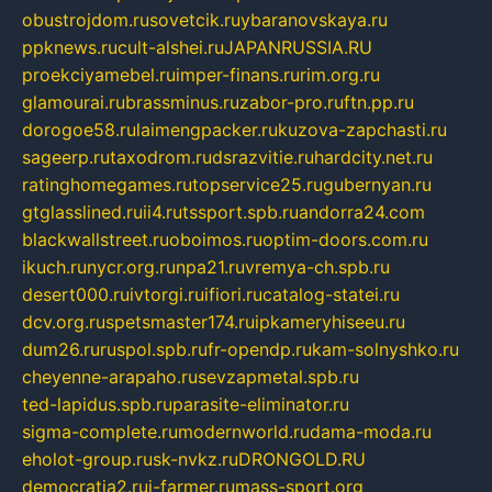
obustrojdom.ru
sovetcik.ru
ybaranovskaya.ru
ppknews.ru
cult-alshei.ru
JAPANRUSSIA.RU
proekciyamebel.ru
imper-finans.ru
rim.org.ru
glamourai.ru
brassminus.ru
zabor-pro.ru
ftn.pp.ru
dorogoe58.ru
laimengpacker.ru
kuzova-zapchasti.ru
sageerp.ru
taxodrom.ru
dsrazvitie.ru
hardcity.net.ru
ratinghomegames.ru
topservice25.ru
gubernyan.ru
gtglasslined.ru
ii4.ru
tssport.spb.ru
andorra24.com
blackwallstreet.ru
oboimos.ru
optim-doors.com.ru
ikuch.ru
nycr.org.ru
npa21.ru
vremya-ch.spb.ru
desert000.ru
ivtorgi.ru
ifiori.ru
catalog-statei.ru
dcv.org.ru
spetsmaster174.ru
ipkameryhiseeu.ru
dum26.ru
ruspol.spb.ru
fr-opendp.ru
kam-solnyshko.ru
cheyenne-arapaho.ru
sevzapmetal.spb.ru
ted-lapidus.spb.ru
parasite-eliminator.ru
sigma-complete.ru
modernworld.ru
dama-moda.ru
eholot-group.ru
sk-nvkz.ru
DRONGOLD.RU
democratia2.ru
i-farmer.ru
mass-sport.org