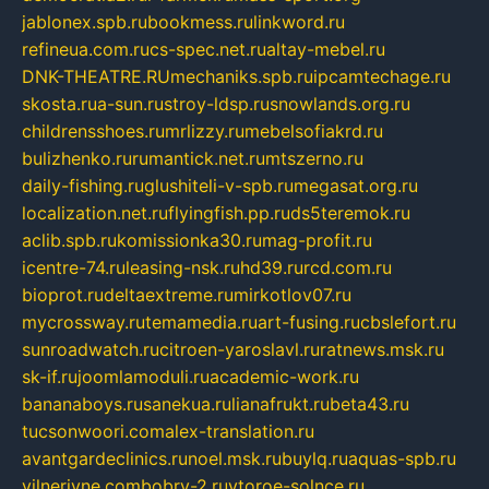
jablonex.spb.ru
bookmess.ru
linkword.ru
refineua.com.ru
cs-spec.net.ru
altay-mebel.ru
DNK-THEATRE.RU
mechaniks.spb.ru
ipcamtechage.ru
skosta.ru
a-sun.ru
stroy-ldsp.ru
snowlands.org.ru
childrensshoes.ru
mrlizzy.ru
mebelsofiakrd.ru
bulizhenko.ru
rumantick.net.ru
mtszerno.ru
daily-fishing.ru
glushiteli-v-spb.ru
megasat.org.ru
localization.net.ru
flyingfish.pp.ru
ds5teremok.ru
aclib.spb.ru
komissionka30.ru
mag-profit.ru
icentre-74.ru
leasing-nsk.ru
hd39.ru
rcd.com.ru
bioprot.ru
deltaextreme.ru
mirkotlov07.ru
mycrossway.ru
temamedia.ru
art-fusing.ru
cbslefort.ru
sunroadwatch.ru
citroen-yaroslavl.ru
ratnews.msk.ru
sk-if.ru
joomlamoduli.ru
academic-work.ru
bananaboys.ru
sanekua.ru
lianafrukt.ru
beta43.ru
tucsonwoori.com
alex-translation.ru
avantgardeclinics.ru
noel.msk.ru
buylq.ru
aquas-spb.ru
vilnerivne.com
bobry-2.ru
vtoroe-solnce.ru