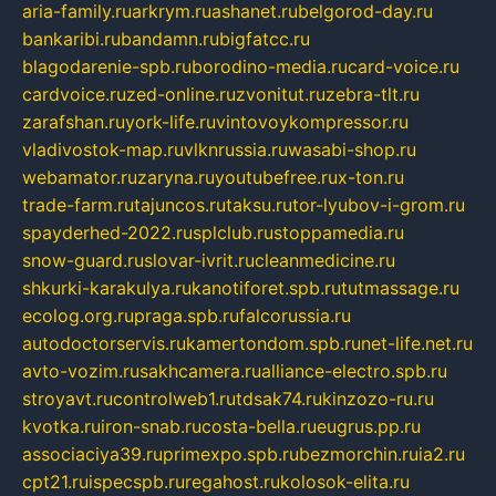
aria-family.ru
arkrym.ru
ashanet.ru
belgorod-day.ru
bankaribi.ru
bandamn.ru
bigfatcc.ru
blagodarenie-spb.ru
borodino-media.ru
card-voice.ru
cardvoice.ru
zed-online.ru
zvonitut.ru
zebra-tlt.ru
zarafshan.ru
york-life.ru
vintovoykompressor.ru
vladivostok-map.ru
vlknrussia.ru
wasabi-shop.ru
webamator.ru
zaryna.ru
youtubefree.ru
x-ton.ru
trade-farm.ru
tajuncos.ru
taksu.ru
tor-lyubov-i-grom.ru
spayderhed-2022.ru
splclub.ru
stoppamedia.ru
snow-guard.ru
slovar-ivrit.ru
cleanmedicine.ru
shkurki-karakulya.ru
kanotiforet.spb.ru
tutmassage.ru
ecolog.org.ru
praga.spb.ru
falcorussia.ru
autodoctorservis.ru
kamertondom.spb.ru
net-life.net.ru
avto-vozim.ru
sakhcamera.ru
alliance-electro.spb.ru
stroyavt.ru
controlweb1.ru
tdsak74.ru
kinzozo-ru.ru
kvotka.ru
iron-snab.ru
costa-bella.ru
eugrus.pp.ru
associaciya39.ru
primexpo.spb.ru
bezmorchin.ru
ia2.ru
cpt21.ru
ispecspb.ru
regahost.ru
kolosok-elita.ru