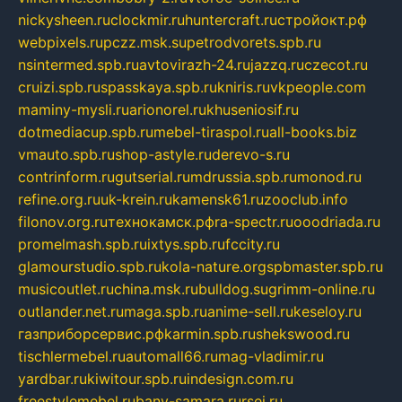
nickysheen.ru
clockmir.ru
huntercraft.ru
стройокт.рф
webpixels.ru
pczz.msk.su
petrodvorets.spb.ru
nsintermed.spb.ru
avtovirazh-24.ru
jazzq.ru
czecot.ru
cruizi.spb.ru
spasskaya.spb.ru
kniris.ru
vkpeople.com
maminy-mysli.ru
arionorel.ru
khuseniosif.ru
dotmediacup.spb.ru
mebel-tiraspol.ru
all-books.biz
vmauto.spb.ru
shop-astyle.ru
derevo-s.ru
contrinform.ru
gutserial.ru
mdrussia.spb.ru
monod.ru
refine.org.ru
uk-krein.ru
kamensk61.ru
zooclub.info
filonov.org.ru
технокамск.рф
ra-spectr.ru
ooodriada.ru
promelmash.spb.ru
ixtys.spb.ru
fccity.ru
glamourstudio.spb.ru
kola-nature.org
spbmaster.spb.ru
musicoutlet.ru
china.msk.ru
bulldog.su
grimm-online.ru
outlander.net.ru
maga.spb.ru
anime-sell.ru
keseloy.ru
газприборсервис.рф
karmin.spb.ru
shekswood.ru
tischlermebel.ru
automall66.ru
mag-vladimir.ru
yardbar.ru
kiwitour.spb.ru
indesign.com.ru
freestylemebel.ru
bany-samara.ru
rsei.ru