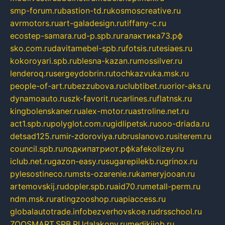
smp-forum.ru
bastion-td.ru
kosmoscreative.ru
avrmotors.ru
art-galadesign.ru
tiffany-c.ru
ecostep-samara.ru
d-p.spb.ru
галактика73.рф
sko.com.ru
davitamebel-spb.ru
fotsis.ru
tesiaes.ru
kokoroyari.spb.ru
blesna-kazan.ru
mossilver.ru
lenderoq.ru
sergeydobrin.ru
tochkazvuka.msk.ru
people-of-art.ru
bezzubova.ru
clubtibet.ru
orior-aks.ru
dynamoauto.ru
szk-favorit.ru
carlines.ru
flatnsk.ru
kingbolenskaner.ru
alex-motor.ru
astroline.net.ru
act1.spb.ru
polyglot.com.ru
gidlipetsk.ru
ooo-driada.ru
detsad125.ru
mir-zdoroviya.ru
bruslanovo.ru
siterem.ru
council.spb.ru
лодкипатриот.рф
kafekolizey.ru
iclub.net.ru
gazon-easy.ru
sugarepilekb.ru
grinox.ru
pylesostineco.ru
msts-ozarenie.ru
kameryjooan.ru
artemovskij.ru
dopler.spb.ru
aid70.ru
metall-perm.ru
ndm.msk.ru
ratingzooshop.ru
apiaccess.ru
globalautotrade.info
bezverhovskoe.ru
drsschool.ru
ZOOSMART.SPB.RU
dalakony.ru
medikijob.ru