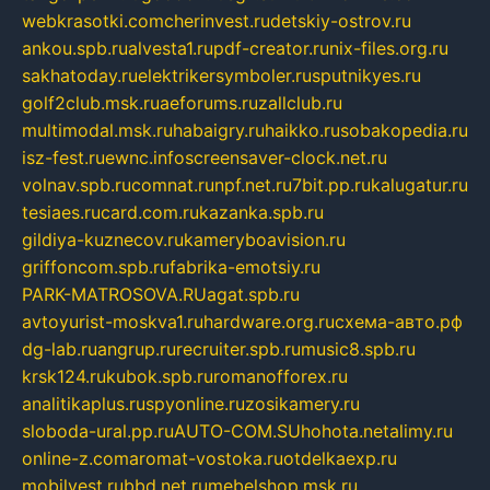
webkrasotki.com
cherinvest.ru
detskiy-ostrov.ru
ankou.spb.ru
alvesta1.ru
pdf-creator.ru
nix-files.org.ru
sakhatoday.ru
elektrikersymboler.ru
sputnikyes.ru
golf2club.msk.ru
aeforums.ru
zallclub.ru
multimodal.msk.ru
habaigry.ru
haikko.ru
sobakopedia.ru
isz-fest.ru
ewnc.info
screensaver-clock.net.ru
volnav.spb.ru
comnat.ru
npf.net.ru
7bit.pp.ru
kalugatur.ru
tesiaes.ru
card.com.ru
kazanka.spb.ru
gildiya-kuznecov.ru
kameryboavision.ru
griffoncom.spb.ru
fabrika-emotsiy.ru
PARK-MATROSOVA.RU
agat.spb.ru
avtoyurist-moskva1.ru
hardware.org.ru
схема-авто.рф
dg-lab.ru
angrup.ru
recruiter.spb.ru
music8.spb.ru
krsk124.ru
kubok.spb.ru
romanofforex.ru
analitikaplus.ru
spyonline.ru
zosikamery.ru
sloboda-ural.pp.ru
AUTO-COM.SU
hohota.net
alimy.ru
online-z.com
aromat-vostoka.ru
otdelkaexp.ru
mobilvest.ru
bbd.net.ru
mebelshop.msk.ru