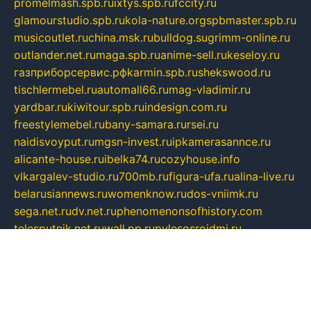
promelmash.spb.ru
ixtys.spb.ru
fccity.ru
glamourstudio.spb.ru
kola-nature.org
spbmaster.spb.ru
musicoutlet.ru
china.msk.ru
bulldog.su
grimm-online.ru
outlander.net.ru
maga.spb.ru
anime-sell.ru
keseloy.ru
газприборсервис.рф
karmin.spb.ru
shekswood.ru
tischlermebel.ru
automall66.ru
mag-vladimir.ru
yardbar.ru
kiwitour.spb.ru
indesign.com.ru
freestylemebel.ru
bany-samara.ru
rsei.ru
naidisvoyput.ru
mgsn-invest.ru
ipkamerasannce.ru
alicante-house.ru
ibelka74.ru
cozyhouse.info
vlkargalev-studio.ru
700mb.ru
figura-ufa.ru
alina-live.ru
belarusiannews.ru
womenknow.ru
dos-vniimk.ru
sega.net.ru
dv.net.ru
phenomenonsofhistory.com
telesputnik.net.ru
wall.pp.ru
pylesosroidmi.ru
gtc-clan.ru
cligs.ru
bibikazap.ru
popova.org.ru
netwhistler.spb.ru
bellvil.ru
bonzon.ru
iss-vladik.ru
defiparis.net.ru
las-gryzas.ru
amku.ru
electednews.spb.ru
feather.org.ru
spar72.ru
tankiigri.ru