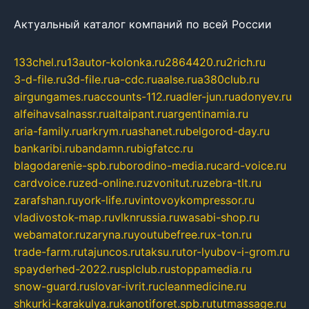
Актуальный каталог компаний по всей России
133chel.ru
13autor-kolonka.ru
2864420.ru
2rich.ru
3-d-file.ru
3d-file.ru
a-cdc.ru
aalse.ru
a380club.ru
airgungames.ru
accounts-112.ru
adler-jun.ru
adonyev.ru
alfeihavsalnassr.ru
altaipant.ru
argentinamia.ru
aria-family.ru
arkrym.ru
ashanet.ru
belgorod-day.ru
bankaribi.ru
bandamn.ru
bigfatcc.ru
blagodarenie-spb.ru
borodino-media.ru
card-voice.ru
cardvoice.ru
zed-online.ru
zvonitut.ru
zebra-tlt.ru
zarafshan.ru
york-life.ru
vintovoykompressor.ru
vladivostok-map.ru
vlknrussia.ru
wasabi-shop.ru
webamator.ru
zaryna.ru
youtubefree.ru
x-ton.ru
trade-farm.ru
tajuncos.ru
taksu.ru
tor-lyubov-i-grom.ru
spayderhed-2022.ru
splclub.ru
stoppamedia.ru
snow-guard.ru
slovar-ivrit.ru
cleanmedicine.ru
shkurki-karakulya.ru
kanotiforet.spb.ru
tutmassage.ru