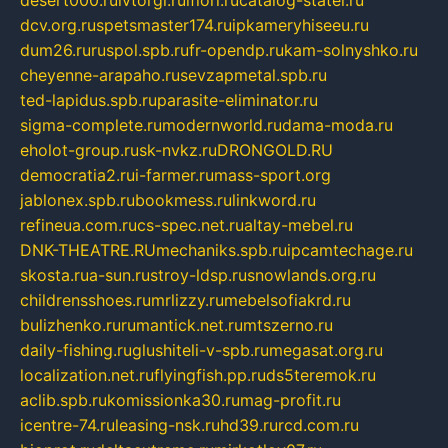
desert000.ru
ivtorgi.ru
ifiori.ru
catalog-statei.ru
dcv.org.ru
spetsmaster174.ru
ipkameryhiseeu.ru
dum26.ru
ruspol.spb.ru
fr-opendp.ru
kam-solnyshko.ru
cheyenne-arapaho.ru
sevzapmetal.spb.ru
ted-lapidus.spb.ru
parasite-eliminator.ru
sigma-complete.ru
modernworld.ru
dama-moda.ru
eholot-group.ru
sk-nvkz.ru
DRONGOLD.RU
democratia2.ru
i-farmer.ru
mass-sport.org
jablonex.spb.ru
bookmess.ru
linkword.ru
refineua.com.ru
cs-spec.net.ru
altay-mebel.ru
DNK-THEATRE.RU
mechaniks.spb.ru
ipcamtechage.ru
skosta.ru
a-sun.ru
stroy-ldsp.ru
snowlands.org.ru
childrensshoes.ru
mrlizzy.ru
mebelsofiakrd.ru
bulizhenko.ru
rumantick.net.ru
mtszerno.ru
daily-fishing.ru
glushiteli-v-spb.ru
megasat.org.ru
localization.net.ru
flyingfish.pp.ru
ds5teremok.ru
aclib.spb.ru
komissionka30.ru
mag-profit.ru
icentre-74.ru
leasing-nsk.ru
hd39.ru
rcd.com.ru