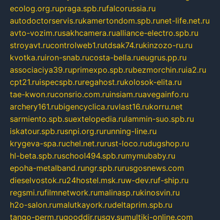
ecolog.org.ru
praga.spb.ru
falcorussia.ru
autodoctorservis.ru
kamertondom.spb.ru
net-life.net.ru
avto-vozim.ru
sakhcamera.ru
alliance-electro.spb.ru
stroyavt.ru
controlweb1.ru
tdsak74.ru
kinzozo-ru.ru
kvotka.ru
iron-snab.ru
costa-bella.ru
eugrus.pp.ru
associaciya39.ru
primexpo.spb.ru
bezmorchin.ru
ia2.ru
cpt21.ru
ispecspb.ru
regahost.ru
kolosok-elita.ru
tae-kwon.ru
consrio.com.ru
insiam.ru
avegainfo.ru
archery161.ru
bigencyclica.ru
vlast16.ru
korru.net
sarmiento.spb.su
extelopedia.ru
lammin-suo.spb.ru
iskatour.spb.ru
snpi.org.ru
running-line.ru
krygeva-spa.ru
chel.net.ru
rust-loco.ru
dugshop.ru
hl-beta.spb.ru
school494.spb.ru
mymubaby.ru
epoha-metalband.ru
ngr.spb.ru
rusgosnews.com
dieselvostok.ru
24hostel.msk.ru
w-dev.ru
f-ship.ru
regsmi.ru
filmnetwork.ru
malinasp.ru
kinosvin.ru
h2o-salon.ru
malutkayork.ru
deltaprim.spb.ru
tango-perm.ru
gooddir.ru
sgv.su
multiki-online.com