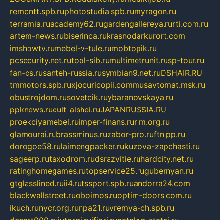
remontt.spb.ru
photostudia.spb.ru
myragon.ru
terramia.ru
academy62.ru
gardengallereya.ru
rti.com.ru
artem-news.ru
biserinca.ru
krasnodarkurort.com
imshowtv.ru
mebel-v-tule.ru
mobtopik.ru
pcsecurity.net.ru
tool-sib.ru
multimetrunit.ru
sp-tour.ru
fan-cs.ru
santeh-russia.ru
symbian9.net.ru
DSHAIR.RU
tmmotors.spb.ru
xjocuricopii.com
musavtomat.msk.ru
obustrojdom.ru
sovetcik.ru
ybaranovskaya.ru
ppknews.ru
cult-alshei.ru
JAPANRUSSIA.RU
proekciyamebel.ru
imper-finans.ru
rim.org.ru
glamourai.ru
brassminus.ru
zabor-pro.ru
ftn.pp.ru
dorogoe58.ru
laimengpacker.ru
kuzova-zapchasti.ru
sageerp.ru
taxodrom.ru
dsrazvitie.ru
hardcity.net.ru
ratinghomegames.ru
topservice25.ru
gubernyan.ru
gtglasslined.ru
ii4.ru
tssport.spb.ru
andorra24.com
blackwallstreet.ru
oboimos.ru
optim-doors.com.ru
ikuch.ru
nycr.org.ru
npa21.ru
vremya-ch.spb.ru