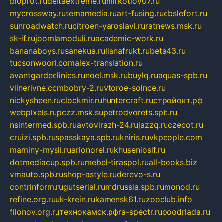
bioprot.ru
deltaextreme.ru
mirkotlov07.ru
mycrossway.ru
temamedia.ru
art-fusing.ru
cbslefort.ru
sunroadwatch.ru
citroen-yaroslavl.ru
ratnews.msk.ru
sk-if.ru
joomlamoduli.ru
academic-work.ru
bananaboys.ru
sanekua.ru
lianafrukt.ru
beta43.ru
tucsonwoori.com
alex-translation.ru
avantgardeclinics.ru
noel.msk.ru
buylq.ru
aquas-spb.ru
vilnerivne.com
bobry-2.ru
vtoroe-solnce.ru
nickysheen.ru
clockmir.ru
huntercraft.ru
стройокт.рф
webpixels.ru
pczz.msk.su
petrodvorets.spb.ru
nsintermed.spb.ru
avtovirazh-24.ru
jazzq.ru
czecot.ru
cruizi.spb.ru
spasskaya.spb.ru
kniris.ru
vkpeople.com
maminy-mysli.ru
arionorel.ru
khuseniosif.ru
dotmediacup.spb.ru
mebel-tiraspol.ru
all-books.biz
vmauto.spb.ru
shop-astyle.ru
derevo-s.ru
contrinform.ru
gutserial.ru
mdrussia.spb.ru
monod.ru
refine.org.ru
uk-krein.ru
kamensk61.ru
zooclub.info
filonov.org.ru
технокамск.рф
ra-spectr.ru
ooodriada.ru