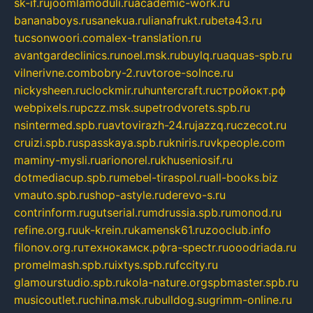
sk-if.ru
joomlamoduli.ru
academic-work.ru
bananaboys.ru
sanekua.ru
lianafrukt.ru
beta43.ru
tucsonwoori.com
alex-translation.ru
avantgardeclinics.ru
noel.msk.ru
buylq.ru
aquas-spb.ru
vilnerivne.com
bobry-2.ru
vtoroe-solnce.ru
nickysheen.ru
clockmir.ru
huntercraft.ru
стройокт.рф
webpixels.ru
pczz.msk.su
petrodvorets.spb.ru
nsintermed.spb.ru
avtovirazh-24.ru
jazzq.ru
czecot.ru
cruizi.spb.ru
spasskaya.spb.ru
kniris.ru
vkpeople.com
maminy-mysli.ru
arionorel.ru
khuseniosif.ru
dotmediacup.spb.ru
mebel-tiraspol.ru
all-books.biz
vmauto.spb.ru
shop-astyle.ru
derevo-s.ru
contrinform.ru
gutserial.ru
mdrussia.spb.ru
monod.ru
refine.org.ru
uk-krein.ru
kamensk61.ru
zooclub.info
filonov.org.ru
технокамск.рф
ra-spectr.ru
ooodriada.ru
promelmash.spb.ru
ixtys.spb.ru
fccity.ru
glamourstudio.spb.ru
kola-nature.org
spbmaster.spb.ru
musicoutlet.ru
china.msk.ru
bulldog.su
grimm-online.ru