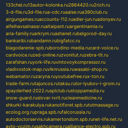
133chel.ru
13autor-kolonka.ru
2864420.ru
2rich.ru
3-d-file.ru
3d-file.ru
a-cdc.ru
aalse.ru
a380club.ru
airgungames.ru
accounts-112.ru
adler-jun.ru
adonyev.ru
alfeihavsalnassr.ru
altaipant.ru
argentinamia.ru
aria-family.ru
arkrym.ru
ashanet.ru
belgorod-day.ru
bankaribi.ru
bandamn.ru
bigfatcc.ru
blagodarenie-spb.ru
borodino-media.ru
card-voice.ru
cardvoice.ru
zed-online.ru
zvonitut.ru
zebra-tlt.ru
zarafshan.ru
york-life.ru
vintovoykompressor.ru
vladivostok-map.ru
vlknrussia.ru
wasabi-shop.ru
webamator.ru
zaryna.ru
youtubefree.ru
x-ton.ru
trade-farm.ru
tajuncos.ru
taksu.ru
tor-lyubov-i-grom.ru
spayderhed-2022.ru
splclub.ru
stoppamedia.ru
snow-guard.ru
slovar-ivrit.ru
cleanmedicine.ru
shkurki-karakulya.ru
kanotiforet.spb.ru
tutmassage.ru
ecolog.org.ru
praga.spb.ru
falcorussia.ru
autodoctorservis.ru
kamertondom.spb.ru
net-life.net.ru
avto-vozim.ru
sakhcamera.ru
alliance-electro.spb.ru