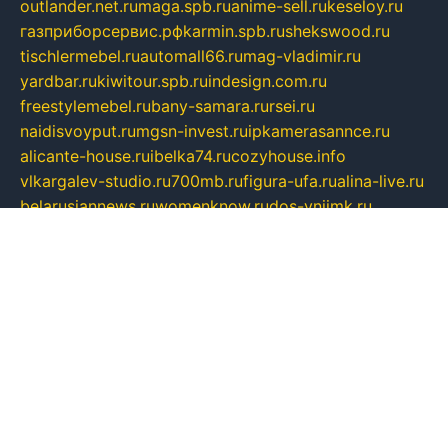
outlander.net.ru
maga.spb.ru
anime-sell.ru
keseloy.ru
газприборсервис.рф
karmin.spb.ru
shekswood.ru
tischlermebel.ru
automall66.ru
mag-vladimir.ru
yardbar.ru
kiwitour.spb.ru
indesign.com.ru
freestylemebel.ru
bany-samara.ru
rsei.ru
naidisvoyput.ru
mgsn-invest.ru
ipkamerasannce.ru
alicante-house.ru
ibelka74.ru
cozyhouse.info
vlkargalev-studio.ru
700mb.ru
figura-ufa.ru
alina-live.ru
belarusiannews.ru
womenknow.ru
dos-vniimk.ru
sega.net.ru
dv.net.ru
phenomenonsofhistory.com
telesputnik.net.ru
wall.pp.ru
pylesosroidmi.ru
gtc-clan.ru
cligs.ru
bibikazap.ru
popova.org.ru
netwhistler.spb.ru
bellvil.ru
bonzon.ru
iss-vladik.ru
defiparis.net.ru
las-gryzas.ru
amku.ru
electednews.spb.ru
feather.org.ru
spar72.ru
tankiigri.ru
dominus.com.ru
ibtree.ru
sanykool.pp.ru
unixlib.org.ru
menatep.spb.ru
gartenterrassen.ru
printeka.ru
skvozilka.com.ru
parkovka-pub.ru
lovemobi.ru
art-ru.ru