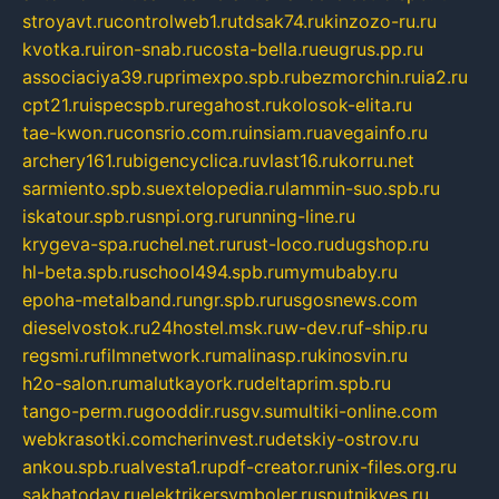
stroyavt.ru
controlweb1.ru
tdsak74.ru
kinzozo-ru.ru
kvotka.ru
iron-snab.ru
costa-bella.ru
eugrus.pp.ru
associaciya39.ru
primexpo.spb.ru
bezmorchin.ru
ia2.ru
cpt21.ru
ispecspb.ru
regahost.ru
kolosok-elita.ru
tae-kwon.ru
consrio.com.ru
insiam.ru
avegainfo.ru
archery161.ru
bigencyclica.ru
vlast16.ru
korru.net
sarmiento.spb.su
extelopedia.ru
lammin-suo.spb.ru
iskatour.spb.ru
snpi.org.ru
running-line.ru
krygeva-spa.ru
chel.net.ru
rust-loco.ru
dugshop.ru
hl-beta.spb.ru
school494.spb.ru
mymubaby.ru
epoha-metalband.ru
ngr.spb.ru
rusgosnews.com
dieselvostok.ru
24hostel.msk.ru
w-dev.ru
f-ship.ru
regsmi.ru
filmnetwork.ru
malinasp.ru
kinosvin.ru
h2o-salon.ru
malutkayork.ru
deltaprim.spb.ru
tango-perm.ru
gooddir.ru
sgv.su
multiki-online.com
webkrasotki.com
cherinvest.ru
detskiy-ostrov.ru
ankou.spb.ru
alvesta1.ru
pdf-creator.ru
nix-files.org.ru
sakhatoday.ru
elektrikersymboler.ru
sputnikyes.ru