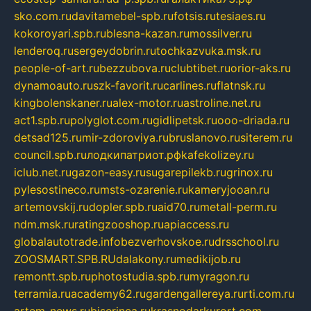
sko.com.ru
davitamebel-spb.ru
fotsis.ru
tesiaes.ru
kokoroyari.spb.ru
blesna-kazan.ru
mossilver.ru
lenderoq.ru
sergeydobrin.ru
tochkazvuka.msk.ru
people-of-art.ru
bezzubova.ru
clubtibet.ru
orior-aks.ru
dynamoauto.ru
szk-favorit.ru
carlines.ru
flatnsk.ru
kingbolenskaner.ru
alex-motor.ru
astroline.net.ru
act1.spb.ru
polyglot.com.ru
gidlipetsk.ru
ooo-driada.ru
detsad125.ru
mir-zdoroviya.ru
bruslanovo.ru
siterem.ru
council.spb.ru
лодкипатриот.рф
kafekolizey.ru
iclub.net.ru
gazon-easy.ru
sugarepilekb.ru
grinox.ru
pylesostineco.ru
msts-ozarenie.ru
kameryjooan.ru
artemovskij.ru
dopler.spb.ru
aid70.ru
metall-perm.ru
ndm.msk.ru
ratingzooshop.ru
apiaccess.ru
globalautotrade.info
bezverhovskoe.ru
drsschool.ru
ZOOSMART.SPB.RU
dalakony.ru
medikijob.ru
remontt.spb.ru
photostudia.spb.ru
myragon.ru
terramia.ru
academy62.ru
gardengallereya.ru
rti.com.ru