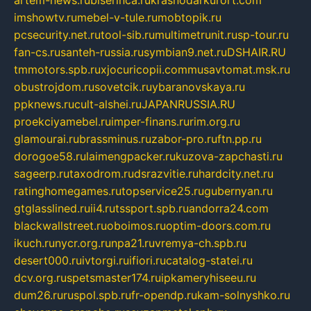
artem-news.ru
biserinca.ru
krasnodarkurort.com
imshowtv.ru
mebel-v-tule.ru
mobtopik.ru
pcsecurity.net.ru
tool-sib.ru
multimetrunit.ru
sp-tour.ru
fan-cs.ru
santeh-russia.ru
symbian9.net.ru
DSHAIR.RU
tmmotors.spb.ru
xjocuricopii.com
musavtomat.msk.ru
obustrojdom.ru
sovetcik.ru
ybaranovskaya.ru
ppknews.ru
cult-alshei.ru
JAPANRUSSIA.RU
proekciyamebel.ru
imper-finans.ru
rim.org.ru
glamourai.ru
brassminus.ru
zabor-pro.ru
ftn.pp.ru
dorogoe58.ru
laimengpacker.ru
kuzova-zapchasti.ru
sageerp.ru
taxodrom.ru
dsrazvitie.ru
hardcity.net.ru
ratinghomegames.ru
topservice25.ru
gubernyan.ru
gtglasslined.ru
ii4.ru
tssport.spb.ru
andorra24.com
blackwallstreet.ru
oboimos.ru
optim-doors.com.ru
ikuch.ru
nycr.org.ru
npa21.ru
vremya-ch.spb.ru
desert000.ru
ivtorgi.ru
ifiori.ru
catalog-statei.ru
dcv.org.ru
spetsmaster174.ru
ipkameryhiseeu.ru
dum26.ru
ruspol.spb.ru
fr-opendp.ru
kam-solnyshko.ru