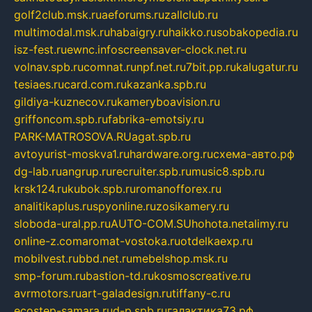
golf2club.msk.ru
aeforums.ru
zallclub.ru
multimodal.msk.ru
habaigry.ru
haikko.ru
sobakopedia.ru
isz-fest.ru
ewnc.info
screensaver-clock.net.ru
volnav.spb.ru
comnat.ru
npf.net.ru
7bit.pp.ru
kalugatur.ru
tesiaes.ru
card.com.ru
kazanka.spb.ru
gildiya-kuznecov.ru
kameryboavision.ru
griffoncom.spb.ru
fabrika-emotsiy.ru
PARK-MATROSOVA.RU
agat.spb.ru
avtoyurist-moskva1.ru
hardware.org.ru
схема-авто.рф
dg-lab.ru
angrup.ru
recruiter.spb.ru
music8.spb.ru
krsk124.ru
kubok.spb.ru
romanofforex.ru
analitikaplus.ru
spyonline.ru
zosikamery.ru
sloboda-ural.pp.ru
AUTO-COM.SU
hohota.net
alimy.ru
online-z.com
aromat-vostoka.ru
otdelkaexp.ru
mobilvest.ru
bbd.net.ru
mebelshop.msk.ru
smp-forum.ru
bastion-td.ru
kosmoscreative.ru
avrmotors.ru
art-galadesign.ru
tiffany-c.ru
ecostep-samara.ru
d-p.spb.ru
галактика73.рф