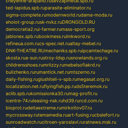
cheyenne-arapaho.ru
sevzapmetal.spb.ru
ted-lapidus.spb.ru
parasite-eliminator.ru
sigma-complete.ru
modernworld.ru
dama-moda.ru
eholot-group.ru
sk-nvkz.ru
DRONGOLD.RU
democratia2.ru
i-farmer.ru
mass-sport.org
jablonex.spb.ru
bookmess.ru
linkword.ru
refineua.com.ru
cs-spec.net.ru
altay-mebel.ru
DNK-THEATRE.RU
mechaniks.spb.ru
ipcamtechage.ru
skosta.ru
a-sun.ru
stroy-ldsp.ru
snowlands.org.ru
childrensshoes.ru
mrlizzy.ru
mebelsofiakrd.ru
bulizhenko.ru
rumantick.net.ru
mtszerno.ru
daily-fishing.ru
glushiteli-v-spb.ru
megasat.org.ru
localization.net.ru
flyingfish.pp.ru
ds5teremok.ru
aclib.spb.ru
komissionka30.ru
mag-profit.ru
icentre-74.ru
leasing-nsk.ru
hd39.ru
rcd.com.ru
bioprot.ru
deltaextreme.ru
mirkotlov07.ru
mycrossway.ru
temamedia.ru
art-fusing.ru
cbslefort.ru
sunroadwatch.ru
citroen-yaroslavl.ru
ratnews.msk.ru