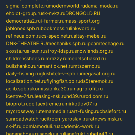
sigma-complete.ru
modernworld.ru
dama-moda.ru
eholot-group.ru
sk-nvkz.ru
DRONGOLD.RU
democratia2.ru
i-farmer.ru
mass-sport.org
jablonex.spb.ru
bookmess.ru
linkword.ru
refineua.com.ru
cs-spec.net.ru
altay-mebel.ru
DNK-THEATRE.RU
mechaniks.spb.ru
ipcamtechage.ru
skosta.ru
a-sun.ru
stroy-ldsp.ru
snowlands.org.ru
childrensshoes.ru
mrlizzy.ru
mebelsofiakrd.ru
bulizhenko.ru
rumantick.net.ru
mtszerno.ru
daily-fishing.ru
glushiteli-v-spb.ru
megasat.org.ru
localization.net.ru
flyingfish.pp.ru
ds5teremok.ru
aclib.spb.ru
komissionka30.ru
mag-profit.ru
icentre-74.ru
leasing-nsk.ru
hd39.ru
rcd.com.ru
bioprot.ru
deltaextreme.ru
mirkotlov07.ru
mycrossway.ru
temamedia.ru
art-fusing.ru
cbslefort.ru
sunroadwatch.ru
citroen-yaroslavl.ru
ratnews.msk.ru
sk-if.ru
joomlamoduli.ru
academic-work.ru
bananaboys.ru
sanekua.ru
lianafrukt.ru
beta43.ru