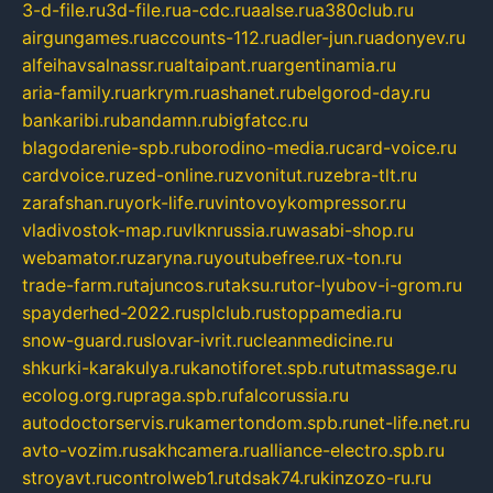
3-d-file.ru
3d-file.ru
a-cdc.ru
aalse.ru
a380club.ru
airgungames.ru
accounts-112.ru
adler-jun.ru
adonyev.ru
alfeihavsalnassr.ru
altaipant.ru
argentinamia.ru
aria-family.ru
arkrym.ru
ashanet.ru
belgorod-day.ru
bankaribi.ru
bandamn.ru
bigfatcc.ru
blagodarenie-spb.ru
borodino-media.ru
card-voice.ru
cardvoice.ru
zed-online.ru
zvonitut.ru
zebra-tlt.ru
zarafshan.ru
york-life.ru
vintovoykompressor.ru
vladivostok-map.ru
vlknrussia.ru
wasabi-shop.ru
webamator.ru
zaryna.ru
youtubefree.ru
x-ton.ru
trade-farm.ru
tajuncos.ru
taksu.ru
tor-lyubov-i-grom.ru
spayderhed-2022.ru
splclub.ru
stoppamedia.ru
snow-guard.ru
slovar-ivrit.ru
cleanmedicine.ru
shkurki-karakulya.ru
kanotiforet.spb.ru
tutmassage.ru
ecolog.org.ru
praga.spb.ru
falcorussia.ru
autodoctorservis.ru
kamertondom.spb.ru
net-life.net.ru
avto-vozim.ru
sakhcamera.ru
alliance-electro.spb.ru
stroyavt.ru
controlweb1.ru
tdsak74.ru
kinzozo-ru.ru