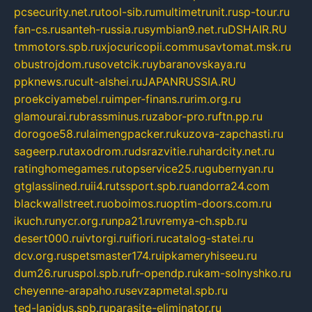
pcsecurity.net.ru
tool-sib.ru
multimetrunit.ru
sp-tour.ru
fan-cs.ru
santeh-russia.ru
symbian9.net.ru
DSHAIR.RU
tmmotors.spb.ru
xjocuricopii.com
musavtomat.msk.ru
obustrojdom.ru
sovetcik.ru
ybaranovskaya.ru
ppknews.ru
cult-alshei.ru
JAPANRUSSIA.RU
proekciyamebel.ru
imper-finans.ru
rim.org.ru
glamourai.ru
brassminus.ru
zabor-pro.ru
ftn.pp.ru
dorogoe58.ru
laimengpacker.ru
kuzova-zapchasti.ru
sageerp.ru
taxodrom.ru
dsrazvitie.ru
hardcity.net.ru
ratinghomegames.ru
topservice25.ru
gubernyan.ru
gtglasslined.ru
ii4.ru
tssport.spb.ru
andorra24.com
blackwallstreet.ru
oboimos.ru
optim-doors.com.ru
ikuch.ru
nycr.org.ru
npa21.ru
vremya-ch.spb.ru
desert000.ru
ivtorgi.ru
ifiori.ru
catalog-statei.ru
dcv.org.ru
spetsmaster174.ru
ipkameryhiseeu.ru
dum26.ru
ruspol.spb.ru
fr-opendp.ru
kam-solnyshko.ru
cheyenne-arapaho.ru
sevzapmetal.spb.ru
ted-lapidus.spb.ru
parasite-eliminator.ru