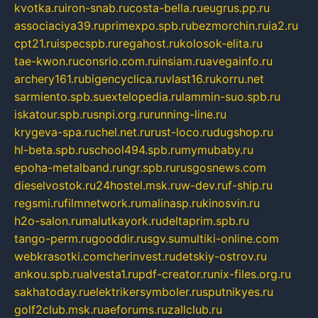
kvotka.ru
iron-snab.ru
costa-bella.ru
eugrus.pp.ru
associaciya39.ru
primexpo.spb.ru
bezmorchin.ru
ia2.ru
cpt21.ru
ispecspb.ru
regahost.ru
kolosok-elita.ru
tae-kwon.ru
consrio.com.ru
insiam.ru
avegainfo.ru
archery161.ru
bigencyclica.ru
vlast16.ru
korru.net
sarmiento.spb.su
extelopedia.ru
lammin-suo.spb.ru
iskatour.spb.ru
snpi.org.ru
running-line.ru
krygeva-spa.ru
chel.net.ru
rust-loco.ru
dugshop.ru
hl-beta.spb.ru
school494.spb.ru
mymubaby.ru
epoha-metalband.ru
ngr.spb.ru
rusgosnews.com
dieselvostok.ru
24hostel.msk.ru
w-dev.ru
f-ship.ru
regsmi.ru
filmnetwork.ru
malinasp.ru
kinosvin.ru
h2o-salon.ru
malutkayork.ru
deltaprim.spb.ru
tango-perm.ru
gooddir.ru
sgv.su
multiki-online.com
webkrasotki.com
cherinvest.ru
detskiy-ostrov.ru
ankou.spb.ru
alvesta1.ru
pdf-creator.ru
nix-files.org.ru
sakhatoday.ru
elektrikersymboler.ru
sputnikyes.ru
golf2club.msk.ru
aeforums.ru
zallclub.ru