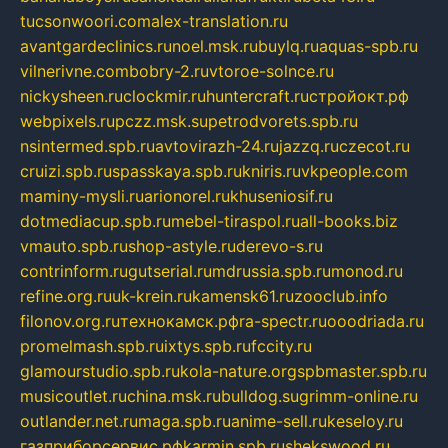
tucsonwoori.com
alex-translation.ru
avantgardeclinics.ru
noel.msk.ru
buylq.ru
aquas-spb.ru
vilnerivne.com
bobry-2.ru
vtoroe-solnce.ru
nickysheen.ru
clockmir.ru
huntercraft.ru
стройокт.рф
webpixels.ru
pczz.msk.su
petrodvorets.spb.ru
nsintermed.spb.ru
avtovirazh-24.ru
jazzq.ru
czecot.ru
cruizi.spb.ru
spasskaya.spb.ru
kniris.ru
vkpeople.com
maminy-mysli.ru
arionorel.ru
khuseniosif.ru
dotmediacup.spb.ru
mebel-tiraspol.ru
all-books.biz
vmauto.spb.ru
shop-astyle.ru
derevo-s.ru
contrinform.ru
gutserial.ru
mdrussia.spb.ru
monod.ru
refine.org.ru
uk-krein.ru
kamensk61.ru
zooclub.info
filonov.org.ru
технокамск.рф
ra-spectr.ru
ooodriada.ru
promelmash.spb.ru
ixtys.spb.ru
fccity.ru
glamourstudio.spb.ru
kola-nature.org
spbmaster.spb.ru
musicoutlet.ru
china.msk.ru
bulldog.su
grimm-online.ru
outlander.net.ru
maga.spb.ru
anime-sell.ru
keseloy.ru
газприборсервис.рф
karmin.spb.ru
shekswood.ru