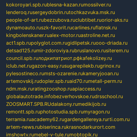
kokoroyari.spb.ru
blesna-kazan.ru
mossilver.ru
lenderoq.ru
sergeydobrin.ru
tochkazvuka.msk.ru
people-of-art.ru
bezzubova.ru
clubtibet.ru
orior-aks.ru
dynamoauto.ru
szk-favorit.ru
carlines.ru
flatnsk.ru
kingbolenskaner.ru
alex-motor.ru
astroline.net.ru
act1.spb.ru
polyglot.com.ru
gidlipetsk.ru
ooo-driada.ru
detsad125.ru
mir-zdoroviya.ru
bruslanovo.ru
siterem.ru
council.spb.ru
лодкипатриот.рф
kafekolizey.ru
iclub.net.ru
gazon-easy.ru
sugarepilekb.ru
grinox.ru
pylesostineco.ru
msts-ozarenie.ru
kameryjooan.ru
artemovskij.ru
dopler.spb.ru
aid70.ru
metall-perm.ru
ndm.msk.ru
ratingzooshop.ru
apiaccess.ru
globalautotrade.info
bezverhovskoe.ru
drsschool.ru
ZOOSMART.SPB.RU
dalakony.ru
medikijob.ru
remontt.spb.ru
photostudia.spb.ru
myragon.ru
terramia.ru
academy62.ru
gardengallereya.ru
rti.com.ru
artem-news.ru
biserinca.ru
krasnodarkurort.com
imshowtv.ru
mebel-v-tule.ru
mobtopik.ru