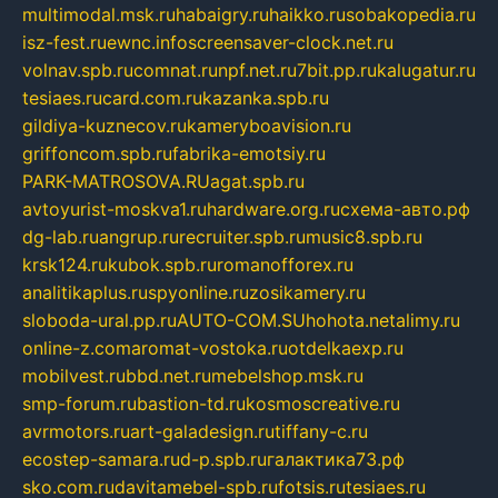
multimodal.msk.ru
habaigry.ru
haikko.ru
sobakopedia.ru
isz-fest.ru
ewnc.info
screensaver-clock.net.ru
volnav.spb.ru
comnat.ru
npf.net.ru
7bit.pp.ru
kalugatur.ru
tesiaes.ru
card.com.ru
kazanka.spb.ru
gildiya-kuznecov.ru
kameryboavision.ru
griffoncom.spb.ru
fabrika-emotsiy.ru
PARK-MATROSOVA.RU
agat.spb.ru
avtoyurist-moskva1.ru
hardware.org.ru
схема-авто.рф
dg-lab.ru
angrup.ru
recruiter.spb.ru
music8.spb.ru
krsk124.ru
kubok.spb.ru
romanofforex.ru
analitikaplus.ru
spyonline.ru
zosikamery.ru
sloboda-ural.pp.ru
AUTO-COM.SU
hohota.net
alimy.ru
online-z.com
aromat-vostoka.ru
otdelkaexp.ru
mobilvest.ru
bbd.net.ru
mebelshop.msk.ru
smp-forum.ru
bastion-td.ru
kosmoscreative.ru
avrmotors.ru
art-galadesign.ru
tiffany-c.ru
ecostep-samara.ru
d-p.spb.ru
галактика73.рф
sko.com.ru
davitamebel-spb.ru
fotsis.ru
tesiaes.ru