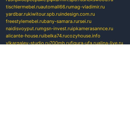
tischlermebel.ru
automall66.ru
mag-vladimir.ru
yardbar.ru
kiwitour.spb.ru
indesign.com.ru
freestylemebel.ru
bany-samara.ru
rsei.ru
naidisvoyput.ru
mgsn-invest.ru
ipkamerasannce.ru
alicante-house.ru
ibelka74.ru
cozyhouse.info
vlkargalev-studio.ru
700mb.ru
figura-ufa.ru
alina-live.ru
belarusiannews.ru
womenknow.ru
dos-vniimk.ru
sega.net.ru
dv.net.ru
phenomenonsofhistory.com
telesputnik.net.ru
wall.pp.ru
pylesosroidmi.ru
gtc-clan.ru
cligs.ru
bibikazap.ru
popova.org.ru
netwhistler.spb.ru
bellvil.ru
bonzon.ru
iss-vladik.ru
defiparis.net.ru
las-gryzas.ru
amku.ru
electednews.spb.ru
feather.org.ru
spar72.ru
tankiigri.ru
dominus.com.ru
ibtree.ru
sanykool.pp.ru
unixlib.org.ru
menatep.spb.ru
gartenterrassen.ru
printeka.ru
skvozilka.com.ru
parkovka-pub.ru
lovemobi.ru
art-ru.ru
emulatorz.com.ru
alucomp.com.ru
tatforum.com.ru