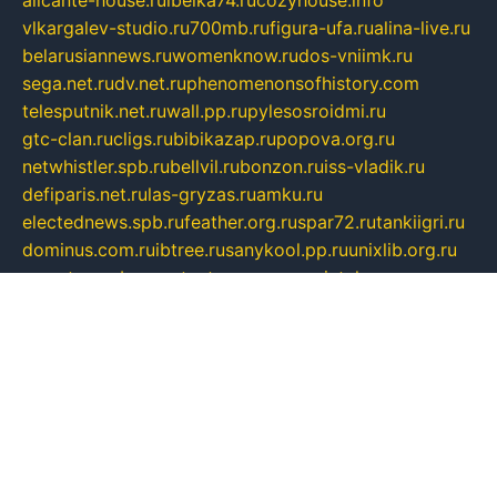
vlkargalev-studio.ru
700mb.ru
figura-ufa.ru
alina-live.ru
belarusiannews.ru
womenknow.ru
dos-vniimk.ru
sega.net.ru
dv.net.ru
phenomenonsofhistory.com
telesputnik.net.ru
wall.pp.ru
pylesosroidmi.ru
gtc-clan.ru
cligs.ru
bibikazap.ru
popova.org.ru
netwhistler.spb.ru
bellvil.ru
bonzon.ru
iss-vladik.ru
defiparis.net.ru
las-gryzas.ru
amku.ru
electednews.spb.ru
feather.org.ru
spar72.ru
tankiigri.ru
dominus.com.ru
ibtree.ru
sanykool.pp.ru
unixlib.org.ru
menatep.spb.ru
gartenterrassen.ru
printeka.ru
skvozilka.com.ru
parkovka-pub.ru
lovemobi.ru
art-ru.ru
emulatorz.com.ru
alucomp.com.ru
tatforum.com.ru
alternativa-profi.ru
dermakler.ru
artsurvey.ru
aredir.ru
khimspas.ru
centr-maxi.ru
2018r.ru
bort-stomer-defort.ru
professional2.ru
gibsons.ru
artselena.ru
art-pilot.ru
ingredient.spb.ru
npfpolimer.spb.ru
argentum.spb.ru
hom-edu.ru