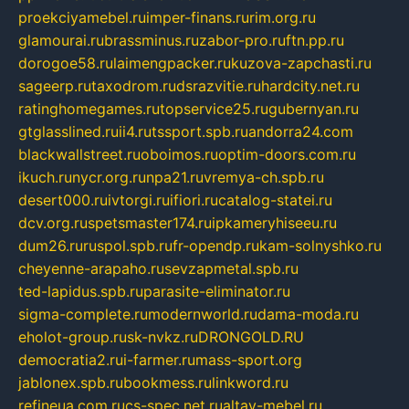
proekciyamebel.ru
imper-finans.ru
rim.org.ru
glamourai.ru
brassminus.ru
zabor-pro.ru
ftn.pp.ru
dorogoe58.ru
laimengpacker.ru
kuzova-zapchasti.ru
sageerp.ru
taxodrom.ru
dsrazvitie.ru
hardcity.net.ru
ratinghomegames.ru
topservice25.ru
gubernyan.ru
gtglasslined.ru
ii4.ru
tssport.spb.ru
andorra24.com
blackwallstreet.ru
oboimos.ru
optim-doors.com.ru
ikuch.ru
nycr.org.ru
npa21.ru
vremya-ch.spb.ru
desert000.ru
ivtorgi.ru
ifiori.ru
catalog-statei.ru
dcv.org.ru
spetsmaster174.ru
ipkameryhiseeu.ru
dum26.ru
ruspol.spb.ru
fr-opendp.ru
kam-solnyshko.ru
cheyenne-arapaho.ru
sevzapmetal.spb.ru
ted-lapidus.spb.ru
parasite-eliminator.ru
sigma-complete.ru
modernworld.ru
dama-moda.ru
eholot-group.ru
sk-nvkz.ru
DRONGOLD.RU
democratia2.ru
i-farmer.ru
mass-sport.org
jablonex.spb.ru
bookmess.ru
linkword.ru
refineua.com.ru
cs-spec.net.ru
altay-mebel.ru