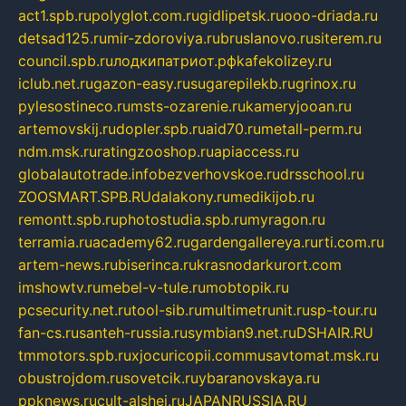
act1.spb.ru
polyglot.com.ru
gidlipetsk.ru
ooo-driada.ru
detsad125.ru
mir-zdoroviya.ru
bruslanovo.ru
siterem.ru
council.spb.ru
лодкипатриот.рф
kafekolizey.ru
iclub.net.ru
gazon-easy.ru
sugarepilekb.ru
grinox.ru
pylesostineco.ru
msts-ozarenie.ru
kameryjooan.ru
artemovskij.ru
dopler.spb.ru
aid70.ru
metall-perm.ru
ndm.msk.ru
ratingzooshop.ru
apiaccess.ru
globalautotrade.info
bezverhovskoe.ru
drsschool.ru
ZOOSMART.SPB.RU
dalakony.ru
medikijob.ru
remontt.spb.ru
photostudia.spb.ru
myragon.ru
terramia.ru
academy62.ru
gardengallereya.ru
rti.com.ru
artem-news.ru
biserinca.ru
krasnodarkurort.com
imshowtv.ru
mebel-v-tule.ru
mobtopik.ru
pcsecurity.net.ru
tool-sib.ru
multimetrunit.ru
sp-tour.ru
fan-cs.ru
santeh-russia.ru
symbian9.net.ru
DSHAIR.RU
tmmotors.spb.ru
xjocuricopii.com
musavtomat.msk.ru
obustrojdom.ru
sovetcik.ru
ybaranovskaya.ru
ppknews.ru
cult-alshei.ru
JAPANRUSSIA.RU