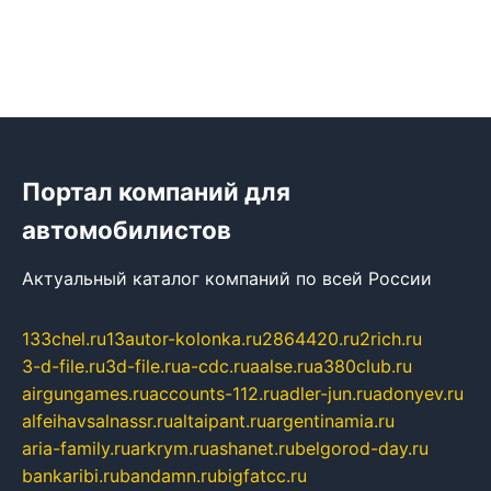
Портал компаний для
автомобилистов
Актуальный каталог компаний по всей России
133chel.ru
13autor-kolonka.ru
2864420.ru
2rich.ru
3-d-file.ru
3d-file.ru
a-cdc.ru
aalse.ru
a380club.ru
airgungames.ru
accounts-112.ru
adler-jun.ru
adonyev.ru
alfeihavsalnassr.ru
altaipant.ru
argentinamia.ru
aria-family.ru
arkrym.ru
ashanet.ru
belgorod-day.ru
bankaribi.ru
bandamn.ru
bigfatcc.ru