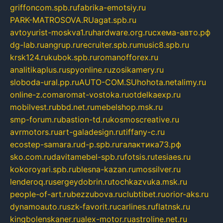
griffoncom.spb.ru
fabrika-emotsiy.ru
PARK-MATROSOVA.RU
agat.spb.ru
avtoyurist-moskva1.ru
hardware.org.ru
схема-авто.рф
dg-lab.ru
angrup.ru
recruiter.spb.ru
music8.spb.ru
krsk124.ru
kubok.spb.ru
romanofforex.ru
analitikaplus.ru
spyonline.ru
zosikamery.ru
sloboda-ural.pp.ru
AUTO-COM.SU
hohota.net
alimy.ru
online-z.com
aromat-vostoka.ru
otdelkaexp.ru
mobilvest.ru
bbd.net.ru
mebelshop.msk.ru
smp-forum.ru
bastion-td.ru
kosmoscreative.ru
avrmotors.ru
art-galadesign.ru
tiffany-c.ru
ecostep-samara.ru
d-p.spb.ru
галактика73.рф
sko.com.ru
davitamebel-spb.ru
fotsis.ru
tesiaes.ru
kokoroyari.spb.ru
blesna-kazan.ru
mossilver.ru
lenderoq.ru
sergeydobrin.ru
tochkazvuka.msk.ru
people-of-art.ru
bezzubova.ru
clubtibet.ru
orior-aks.ru
dynamoauto.ru
szk-favorit.ru
carlines.ru
flatnsk.ru
kingbolenskaner.ru
alex-motor.ru
astroline.net.ru