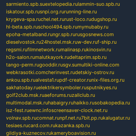
sarmiento.spb.su
extelopedia.ru
lammin-suo.spb.ru
iskatour.spb.ru
snpi.org.ru
running-line.ru
krygeva-spa.ru
chel.net.ru
rust-loco.ru
dugshop.ru
hl-beta.spb.ru
school494.spb.ru
mymubaby.ru
epoha-metalband.ru
ngr.spb.ru
rusgosnews.com
dieselvostok.ru
24hostel.msk.ru
w-dev.ru
f-ship.ru
regsmi.ru
filmnetwork.ru
malinasp.ru
kinosvin.ru
h2o-salon.ru
malutkayork.ru
deltaprim.spb.ru
tango-perm.ru
gooddir.ru
sgv.su
multiki-online.com
webkrasotki.com
cherinvest.ru
detskiy-ostrov.ru
ankou.spb.ru
alvesta1.ru
pdf-creator.ru
nix-files.org.ru
sakhatoday.ru
elektrikersymboler.ru
sputnikyes.ru
golf2club.msk.ru
aeforums.ru
zallclub.ru
multimodal.msk.ru
habaigry.ru
haikko.ru
sobakopedia.ru
isz-fest.ru
ewnc.info
screensaver-clock.net.ru
volnav.spb.ru
comnat.ru
npf.net.ru
7bit.pp.ru
kalugatur.ru
tesiaes.ru
card.com.ru
kazanka.spb.ru
gildiya-kuznecov.ru
kameryboavision.ru