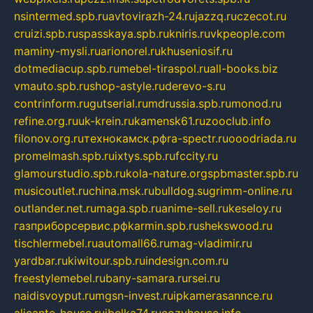
nsintermed.spb.ru
avtovirazh-24.ru
jazzq.ru
czecot.ru
cruizi.spb.ru
spasskaya.spb.ru
kniris.ru
vkpeople.com
maminy-mysli.ru
arionorel.ru
khuseniosif.ru
dotmediacup.spb.ru
mebel-tiraspol.ru
all-books.biz
vmauto.spb.ru
shop-astyle.ru
derevo-s.ru
contrinform.ru
gutserial.ru
mdrussia.spb.ru
monod.ru
refine.org.ru
uk-krein.ru
kamensk61.ru
zooclub.info
filonov.org.ru
технокамск.рф
ra-spectr.ru
ooodriada.ru
promelmash.spb.ru
ixtys.spb.ru
fccity.ru
glamourstudio.spb.ru
kola-nature.org
spbmaster.spb.ru
musicoutlet.ru
china.msk.ru
bulldog.su
grimm-online.ru
outlander.net.ru
maga.spb.ru
anime-sell.ru
keseloy.ru
газприборсервис.рф
karmin.spb.ru
shekswood.ru
tischlermebel.ru
automall66.ru
mag-vladimir.ru
yardbar.ru
kiwitour.spb.ru
indesign.com.ru
freestylemebel.ru
bany-samara.ru
rsei.ru
naidisvoyput.ru
mgsn-invest.ru
ipkamerasannce.ru
alicante-house.ru
ibelka74.ru
cozyhouse.info