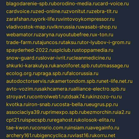
blagodarenie-spb.ru
borodino-media.ru
card-voice.ru
cardvoice.ru
zed-online.ru
zvonitut.ru
zebra-tlt.ru
zarafshan.ru
york-life.ru
vintovoykompressor.ru
vladivostok-map.ru
vlknrussia.ru
wasabi-shop.ru
webamator.ru
zaryna.ru
youtubefree.ru
x-ton.ru
trade-farm.ru
tajuncos.ru
taksu.ru
tor-lyubov-i-grom.ru
spayderhed-2022.ru
splclub.ru
stoppamedia.ru
snow-guard.ru
slovar-ivrit.ru
cleanmedicine.ru
shkurki-karakulya.ru
kanotiforet.spb.ru
tutmassage.ru
ecolog.org.ru
praga.spb.ru
falcorussia.ru
autodoctorservis.ru
kamertondom.spb.ru
net-life.net.ru
avto-vozim.ru
sakhcamera.ru
alliance-electro.spb.ru
stroyavt.ru
controlweb1.ru
tdsak74.ru
kinzozo-ru.ru
kvotka.ru
iron-snab.ru
costa-bella.ru
eugrus.pp.ru
associaciya39.ru
primexpo.spb.ru
bezmorchin.ru
ia2.ru
cpt21.ru
ispecspb.ru
regahost.ru
kolosok-elita.ru
tae-kwon.ru
consrio.com.ru
insiam.ru
avegainfo.ru
archery161.ru
bigencyclica.ru
vlast16.ru
korru.net