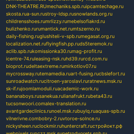
DNK-THEATRE.RU
mechaniks.spb.ru
ipcamtechage.ru
skosta.ru
a-sun.ru
stroy-ldsp.ru
snowlands.org.ru
childrensshoes.ru
mrlizzy.ru
mebelsofiakrd.ru
bulizhenko.ru
rumantick.net.ru
mtszerno.ru
daily-fishing.ru
glushiteli-v-spb.ru
megasat.org.ru
localization.net.ru
flyingfish.pp.ru
ds5teremok.ru
aclib.spb.ru
komissionka30.ru
mag-profit.ru
icentre-74.ru
leasing-nsk.ru
hd39.ru
rcd.com.ru
bioprot.ru
deltaextreme.ru
mirkotlov07.ru
mycrossway.ru
temamedia.ru
art-fusing.ru
cbslefort.ru
sunroadwatch.ru
citroen-yaroslavl.ru
ratnews.msk.ru
sk-if.ru
joomlamoduli.ru
academic-work.ru
bananaboys.ru
sanekua.ru
lianafrukt.ru
beta43.ru
tucsonwoori.com
alex-translation.ru
avantgardeclinics.ru
noel.msk.ru
buylq.ru
aquas-spb.ru
vilnerivne.com
bobry-2.ru
vtoroe-solnce.ru
nickysheen.ru
clockmir.ru
huntercraft.ru
стройокт.рф
webpixels.ru
pczz.msk.su
petrodvorets.spb.ru