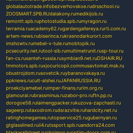
globalautotrade.info
bezverhovskoe.ru
drsschool.ru
ZOOSMART.SPB.RU
dalakony.ru
medikijob.ru
remontt.spb.ru
photostudia.spb.ru
myragon.ru
terramia.ru
academy62.ru
gardengallereya.ru
rti.com.ru
artem-news.ru
biserinca.ru
krasnodarkurort.com
imshowtv.ru
mebel-v-tule.ru
mobtopik.ru
pcsecurity.net.ru
tool-sib.ru
multimetrunit.ru
sp-tour.ru
fan-cs.ru
santeh-russia.ru
symbian9.net.ru
DSHAIR.RU
tmmotors.spb.ru
xjocuricopii.com
musavtomat.msk.ru
obustrojdom.ru
sovetcik.ru
ybaranovskaya.ru
ppknews.ru
cult-alshei.ru
JAPANRUSSIA.RU
proekciyamebel.ru
imper-finans.ru
rim.org.ru
glamourai.ru
brassminus.ru
zabor-pro.ru
ftn.pp.ru
dorogoe58.ru
laimengpacker.ru
kuzova-zapchasti.ru
sageerp.ru
taxodrom.ru
dsrazvitie.ru
hardcity.net.ru
ratinghomegames.ru
topservice25.ru
gubernyan.ru
gtglasslined.ru
ii4.ru
tssport.spb.ru
andorra24.com
blackwallstreet.ru
oboimos.ru
optim-doors.com.ru