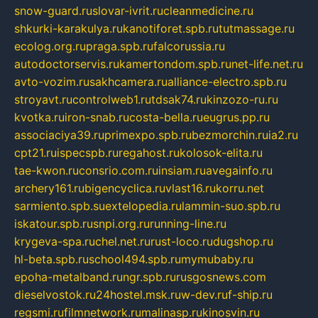
snow-guard.ru
slovar-ivrit.ru
cleanmedicine.ru
shkurki-karakulya.ru
kanotiforet.spb.ru
tutmassage.ru
ecolog.org.ru
praga.spb.ru
falcorussia.ru
autodoctorservis.ru
kamertondom.spb.ru
net-life.net.ru
avto-vozim.ru
sakhcamera.ru
alliance-electro.spb.ru
stroyavt.ru
controlweb1.ru
tdsak74.ru
kinzozo-ru.ru
kvotka.ru
iron-snab.ru
costa-bella.ru
eugrus.pp.ru
associaciya39.ru
primexpo.spb.ru
bezmorchin.ru
ia2.ru
cpt21.ru
ispecspb.ru
regahost.ru
kolosok-elita.ru
tae-kwon.ru
consrio.com.ru
insiam.ru
avegainfo.ru
archery161.ru
bigencyclica.ru
vlast16.ru
korru.net
sarmiento.spb.su
extelopedia.ru
lammin-suo.spb.ru
iskatour.spb.ru
snpi.org.ru
running-line.ru
krygeva-spa.ru
chel.net.ru
rust-loco.ru
dugshop.ru
hl-beta.spb.ru
school494.spb.ru
mymubaby.ru
epoha-metalband.ru
ngr.spb.ru
rusgosnews.com
dieselvostok.ru
24hostel.msk.ru
w-dev.ru
f-ship.ru
regsmi.ru
filmnetwork.ru
malinasp.ru
kinosvin.ru