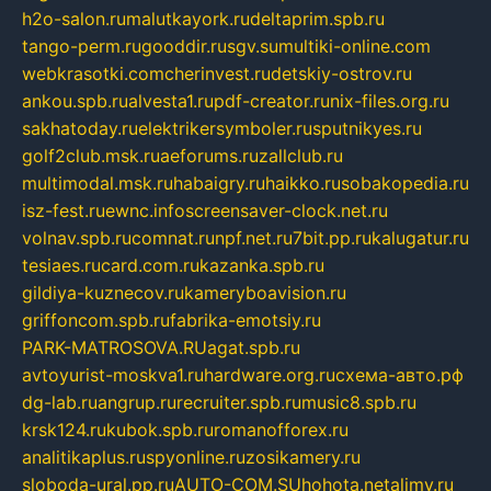
h2o-salon.ru
malutkayork.ru
deltaprim.spb.ru
tango-perm.ru
gooddir.ru
sgv.su
multiki-online.com
webkrasotki.com
cherinvest.ru
detskiy-ostrov.ru
ankou.spb.ru
alvesta1.ru
pdf-creator.ru
nix-files.org.ru
sakhatoday.ru
elektrikersymboler.ru
sputnikyes.ru
golf2club.msk.ru
aeforums.ru
zallclub.ru
multimodal.msk.ru
habaigry.ru
haikko.ru
sobakopedia.ru
isz-fest.ru
ewnc.info
screensaver-clock.net.ru
volnav.spb.ru
comnat.ru
npf.net.ru
7bit.pp.ru
kalugatur.ru
tesiaes.ru
card.com.ru
kazanka.spb.ru
gildiya-kuznecov.ru
kameryboavision.ru
griffoncom.spb.ru
fabrika-emotsiy.ru
PARK-MATROSOVA.RU
agat.spb.ru
avtoyurist-moskva1.ru
hardware.org.ru
схема-авто.рф
dg-lab.ru
angrup.ru
recruiter.spb.ru
music8.spb.ru
krsk124.ru
kubok.spb.ru
romanofforex.ru
analitikaplus.ru
spyonline.ru
zosikamery.ru
sloboda-ural.pp.ru
AUTO-COM.SU
hohota.net
alimy.ru