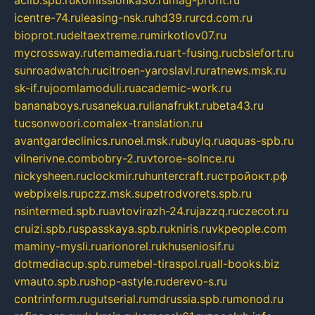
aclib.spb.ru
komissionka30.ru
mag-profit.ru
icentre-74.ru
leasing-nsk.ru
hd39.ru
rcd.com.ru
bioprot.ru
deltaextreme.ru
mirkotlov07.ru
mycrossway.ru
temamedia.ru
art-fusing.ru
cbslefort.ru
sunroadwatch.ru
citroen-yaroslavl.ru
ratnews.msk.ru
sk-if.ru
joomlamoduli.ru
academic-work.ru
bananaboys.ru
sanekua.ru
lianafrukt.ru
beta43.ru
tucsonwoori.com
alex-translation.ru
avantgardeclinics.ru
noel.msk.ru
buylq.ru
aquas-spb.ru
vilnerivne.com
bobry-2.ru
vtoroe-solnce.ru
nickysheen.ru
clockmir.ru
huntercraft.ru
стройокт.рф
webpixels.ru
pczz.msk.su
petrodvorets.spb.ru
nsintermed.spb.ru
avtovirazh-24.ru
jazzq.ru
czecot.ru
cruizi.spb.ru
spasskaya.spb.ru
kniris.ru
vkpeople.com
maminy-mysli.ru
arionorel.ru
khuseniosif.ru
dotmediacup.spb.ru
mebel-tiraspol.ru
all-books.biz
vmauto.spb.ru
shop-astyle.ru
derevo-s.ru
contrinform.ru
gutserial.ru
mdrussia.spb.ru
monod.ru