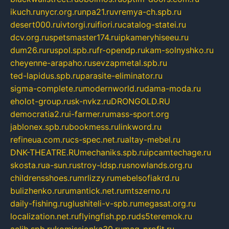
ikuch.ru
nycr.org.ru
npa21.ru
vremya-ch.spb.ru
desert000.ru
ivtorgi.ru
ifiori.ru
catalog-statei.ru
dcv.org.ru
spetsmaster174.ru
ipkameryhiseeu.ru
dum26.ru
ruspol.spb.ru
fr-opendp.ru
kam-solnyshko.ru
cheyenne-arapaho.ru
sevzapmetal.spb.ru
ted-lapidus.spb.ru
parasite-eliminator.ru
sigma-complete.ru
modernworld.ru
dama-moda.ru
eholot-group.ru
sk-nvkz.ru
DRONGOLD.RU
democratia2.ru
i-farmer.ru
mass-sport.org
jablonex.spb.ru
bookmess.ru
linkword.ru
refineua.com.ru
cs-spec.net.ru
altay-mebel.ru
DNK-THEATRE.RU
mechaniks.spb.ru
ipcamtechage.ru
skosta.ru
a-sun.ru
stroy-ldsp.ru
snowlands.org.ru
childrensshoes.ru
mrlizzy.ru
mebelsofiakrd.ru
bulizhenko.ru
rumantick.net.ru
mtszerno.ru
daily-fishing.ru
glushiteli-v-spb.ru
megasat.org.ru
localization.net.ru
flyingfish.pp.ru
ds5teremok.ru