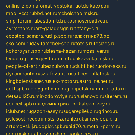
online-z.com
aromat-vostoka.ru
otdelkaexp.ru
mobilvest.ru
bbd.net.ru
mebelshop.msk.ru
smp-forum.ru
bastion-td.ru
kosmoscreative.ru
avrmotors.ru
art-galadesign.ru
tiffany-c.ru
ecostep-samara.ru
d-p.spb.ru
галактика73.рф
sko.com.ru
davitamebel-spb.ru
fotsis.ru
tesiaes.ru
kokoroyari.spb.ru
blesna-kazan.ru
mossilver.ru
lenderoq.ru
sergeydobrin.ru
tochkazvuka.msk.ru
people-of-art.ru
bezzubova.ru
clubtibet.ru
orior-aks.ru
dynamoauto.ru
szk-favorit.ru
carlines.ru
flatnsk.ru
kingbolenskaner.ru
alex-motor.ru
astroline.net.ru
act1.spb.ru
polyglot.com.ru
gidlipetsk.ru
ooo-driada.ru
detsad125.ru
mir-zdoroviya.ru
bruslanovo.ru
siterem.ru
council.spb.ru
лодкипатриот.рф
kafekolizey.ru
iclub.net.ru
gazon-easy.ru
sugarepilekb.ru
grinox.ru
pylesostineco.ru
msts-ozarenie.ru
kameryjooan.ru
artemovskij.ru
dopler.spb.ru
aid70.ru
metall-perm.ru
ndm.msk.ru
ratingzooshop.ru
apiaccess.ru