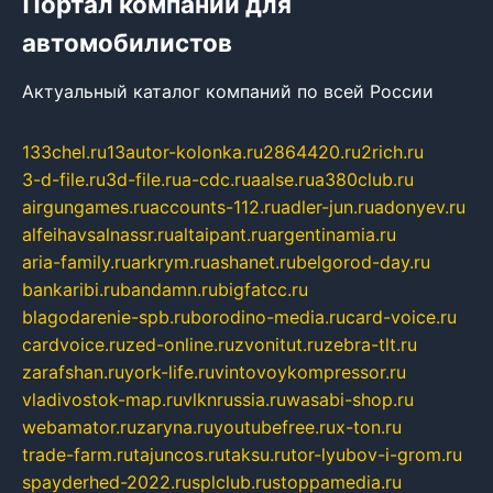
Портал компаний для
автомобилистов
Актуальный каталог компаний по всей России
133chel.ru
13autor-kolonka.ru
2864420.ru
2rich.ru
3-d-file.ru
3d-file.ru
a-cdc.ru
aalse.ru
a380club.ru
airgungames.ru
accounts-112.ru
adler-jun.ru
adonyev.ru
alfeihavsalnassr.ru
altaipant.ru
argentinamia.ru
aria-family.ru
arkrym.ru
ashanet.ru
belgorod-day.ru
bankaribi.ru
bandamn.ru
bigfatcc.ru
blagodarenie-spb.ru
borodino-media.ru
card-voice.ru
cardvoice.ru
zed-online.ru
zvonitut.ru
zebra-tlt.ru
zarafshan.ru
york-life.ru
vintovoykompressor.ru
vladivostok-map.ru
vlknrussia.ru
wasabi-shop.ru
webamator.ru
zaryna.ru
youtubefree.ru
x-ton.ru
trade-farm.ru
tajuncos.ru
taksu.ru
tor-lyubov-i-grom.ru
spayderhed-2022.ru
splclub.ru
stoppamedia.ru