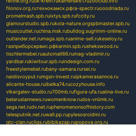
refine.org.ru
uk-krein.ru
kamensk61.ru
zooclub.info
filonov.org.ru
технокамск.рф
ra-spectr.ru
ooodriada.ru
promelmash.spb.ru
ixtys.spb.ru
fccity.ru
glamourstudio.spb.ru
kola-nature.org
spbmaster.spb.ru
musicoutlet.ru
china.msk.ru
bulldog.su
grimm-online.ru
outlander.net.ru
maga.spb.ru
anime-sell.ru
keseloy.ru
газприборсервис.рф
karmin.spb.ru
shekswood.ru
tischlermebel.ru
automall66.ru
mag-vladimir.ru
yardbar.ru
kiwitour.spb.ru
indesign.com.ru
freestylemebel.ru
bany-samara.ru
rsei.ru
naidisvoyput.ru
mgsn-invest.ru
ipkamerasannce.ru
alicante-house.ru
ibelka74.ru
cozyhouse.info
vlkargalev-studio.ru
700mb.ru
figura-ufa.ru
alina-live.ru
belarusiannews.ru
womenknow.ru
dos-vniimk.ru
sega.net.ru
dv.net.ru
phenomenonsofhistory.com
telesputnik.net.ru
wall.pp.ru
pylesosroidmi.ru
gtc-clan.ru
cligs.ru
bibikazap.ru
popova.org.ru
netwhistler.spb.ru
bellvil.ru
bonzon.ru
iss-vladik.ru