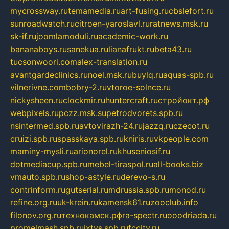
mycrossway.ru
temamedia.ru
art-fusing.ru
cbslefort.ru
sunroadwatch.ru
citroen-yaroslavl.ru
ratnews.msk.ru
sk-if.ru
joomlamoduli.ru
academic-work.ru
bananaboys.ru
sanekua.ru
lianafrukt.ru
beta43.ru
tucsonwoori.com
alex-translation.ru
avantgardeclinics.ru
noel.msk.ru
buylq.ru
aquas-spb.ru
vilnerivne.com
bobry-2.ru
vtoroe-solnce.ru
nickysheen.ru
clockmir.ru
huntercraft.ru
стройокт.рф
webpixels.ru
pczz.msk.su
petrodvorets.spb.ru
nsintermed.spb.ru
avtovirazh-24.ru
jazzq.ru
czecot.ru
cruizi.spb.ru
spasskaya.spb.ru
kniris.ru
vkpeople.com
maminy-mysli.ru
arionorel.ru
khuseniosif.ru
dotmediacup.spb.ru
mebel-tiraspol.ru
all-books.biz
vmauto.spb.ru
shop-astyle.ru
derevo-s.ru
contrinform.ru
gutserial.ru
mdrussia.spb.ru
monod.ru
refine.org.ru
uk-krein.ru
kamensk61.ru
zooclub.info
filonov.org.ru
технокамск.рф
ra-spectr.ru
ooodriada.ru
promelmash.spb.ru
ixtys.spb.ru
fccity.ru