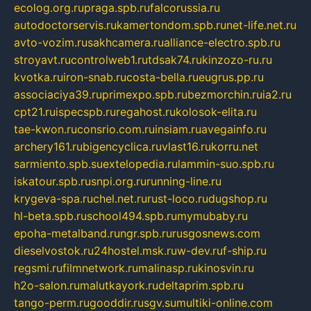
ecolog.org.ru
praga.spb.ru
falcorussia.ru
autodoctorservis.ru
kamertondom.spb.ru
net-life.net.ru
avto-vozim.ru
sakhcamera.ru
alliance-electro.spb.ru
stroyavt.ru
controlweb1.ru
tdsak74.ru
kinzozo-ru.ru
kvotka.ru
iron-snab.ru
costa-bella.ru
eugrus.pp.ru
associaciya39.ru
primexpo.spb.ru
bezmorchin.ru
ia2.ru
cpt21.ru
ispecspb.ru
regahost.ru
kolosok-elita.ru
tae-kwon.ru
consrio.com.ru
insiam.ru
avegainfo.ru
archery161.ru
bigencyclica.ru
vlast16.ru
korru.net
sarmiento.spb.su
extelopedia.ru
lammin-suo.spb.ru
iskatour.spb.ru
snpi.org.ru
running-line.ru
krygeva-spa.ru
chel.net.ru
rust-loco.ru
dugshop.ru
hl-beta.spb.ru
school494.spb.ru
mymubaby.ru
epoha-metalband.ru
ngr.spb.ru
rusgosnews.com
dieselvostok.ru
24hostel.msk.ru
w-dev.ru
f-ship.ru
regsmi.ru
filmnetwork.ru
malinasp.ru
kinosvin.ru
h2o-salon.ru
malutkayork.ru
deltaprim.spb.ru
tango-perm.ru
gooddir.ru
sgv.su
multiki-online.com