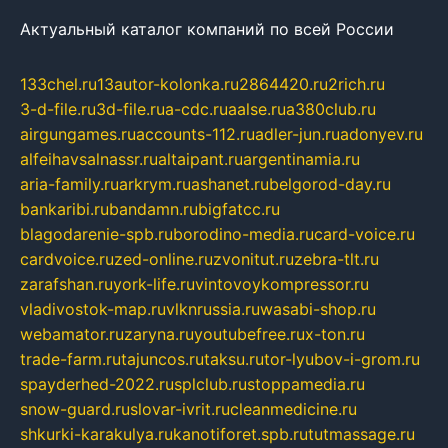
Актуальный каталог компаний по всей России
133chel.ru
13autor-kolonka.ru
2864420.ru
2rich.ru
3-d-file.ru
3d-file.ru
a-cdc.ru
aalse.ru
a380club.ru
airgungames.ru
accounts-112.ru
adler-jun.ru
adonyev.ru
alfeihavsalnassr.ru
altaipant.ru
argentinamia.ru
aria-family.ru
arkrym.ru
ashanet.ru
belgorod-day.ru
bankaribi.ru
bandamn.ru
bigfatcc.ru
blagodarenie-spb.ru
borodino-media.ru
card-voice.ru
cardvoice.ru
zed-online.ru
zvonitut.ru
zebra-tlt.ru
zarafshan.ru
york-life.ru
vintovoykompressor.ru
vladivostok-map.ru
vlknrussia.ru
wasabi-shop.ru
webamator.ru
zaryna.ru
youtubefree.ru
x-ton.ru
trade-farm.ru
tajuncos.ru
taksu.ru
tor-lyubov-i-grom.ru
spayderhed-2022.ru
splclub.ru
stoppamedia.ru
snow-guard.ru
slovar-ivrit.ru
cleanmedicine.ru
shkurki-karakulya.ru
kanotiforet.spb.ru
tutmassage.ru