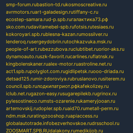
smp-forum.ru
bastion-td.ru
kosmoscreative.ru
avrmotors.ru
art-galadesign.ru
tiffany-c.ru
ecostep-samara.ru
d-p.spb.ru
галактика73.рф
sko.com.ru
davitamebel-spb.ru
fotsis.ru
tesiaes.ru
kokoroyari.spb.ru
blesna-kazan.ru
mossilver.ru
lenderoq.ru
sergeydobrin.ru
tochkazvuka.msk.ru
people-of-art.ru
bezzubova.ru
clubtibet.ru
orior-aks.ru
dynamoauto.ru
szk-favorit.ru
carlines.ru
flatnsk.ru
kingbolenskaner.ru
alex-motor.ru
astroline.net.ru
act1.spb.ru
polyglot.com.ru
gidlipetsk.ru
ooo-driada.ru
detsad125.ru
mir-zdoroviya.ru
bruslanovo.ru
siterem.ru
council.spb.ru
лодкипатриот.рф
kafekolizey.ru
iclub.net.ru
gazon-easy.ru
sugarepilekb.ru
grinox.ru
pylesostineco.ru
msts-ozarenie.ru
kameryjooan.ru
artemovskij.ru
dopler.spb.ru
aid70.ru
metall-perm.ru
ndm.msk.ru
ratingzooshop.ru
apiaccess.ru
globalautotrade.info
bezverhovskoe.ru
drsschool.ru
ZOOSMART.SPB.RU
dalakony.ru
medikijob.ru