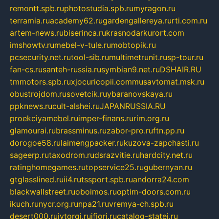
remontt.spb.ru
photostudia.spb.ru
myragon.ru
terramia.ru
academy62.ru
gardengallereya.ru
rti.com.ru
artem-news.ru
biserinca.ru
krasnodarkurort.com
imshowtv.ru
mebel-v-tule.ru
mobtopik.ru
pcsecurity.net.ru
tool-sib.ru
multimetrunit.ru
sp-tour.ru
fan-cs.ru
santeh-russia.ru
symbian9.net.ru
DSHAIR.RU
tmmotors.spb.ru
xjocuricopii.com
musavtomat.msk.ru
obustrojdom.ru
sovetcik.ru
ybaranovskaya.ru
ppknews.ru
cult-alshei.ru
JAPANRUSSIA.RU
proekciyamebel.ru
imper-finans.ru
rim.org.ru
glamourai.ru
brassminus.ru
zabor-pro.ru
ftn.pp.ru
dorogoe58.ru
laimengpacker.ru
kuzova-zapchasti.ru
sageerp.ru
taxodrom.ru
dsrazvitie.ru
hardcity.net.ru
ratinghomegames.ru
topservice25.ru
gubernyan.ru
gtglasslined.ru
ii4.ru
tssport.spb.ru
andorra24.com
blackwallstreet.ru
oboimos.ru
optim-doors.com.ru
ikuch.ru
nycr.org.ru
npa21.ru
vremya-ch.spb.ru
desert000.ru
ivtorgi.ru
ifiori.ru
catalog-statei.ru