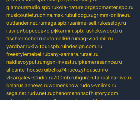
glamourstudio.spb.ru
kola-nature.org
spbmaster.spb.ru
musicoutlet.ru
china.msk.ru
bulldog.su
grimm-online.ru
outlander.net.ru
maga.spb.ru
anime-sell.ru
keseloy.ru
газприборсервис.рф
karmin.spb.ru
shekswood.ru
tischlermebel.ru
automall66.ru
mag-vladimir.ru
yardbar.ru
kiwitour.spb.ru
indesign.com.ru
freestylemebel.ru
bany-samara.ru
rsei.ru
naidisvoyput.ru
mgsn-invest.ru
ipkamerasannce.ru
alicante-house.ru
ibelka74.ru
cozyhouse.info
vlkargalev-studio.ru
700mb.ru
figura-ufa.ru
alina-live.ru
belarusiannews.ru
womenknow.ru
dos-vniimk.ru
sega.net.ru
dv.net.ru
phenomenonsofhistory.com
telesputnik.net.ru
wall.pp.ru
pylesosroidmi.ru
gtc-clan.ru
cligs.ru
bibikazap.ru
popova.org.ru
netwhistler.spb.ru
bellvil.ru
bonzon.ru
iss-vladik.ru
defiparis.net.ru
las-gryzas.ru
amku.ru
electednews.spb.ru
feather.org.ru
spar72.ru
tankiigri.ru
dominus.com.ru
ibtree.ru
sanykool.pp.ru
unixlib.org.ru