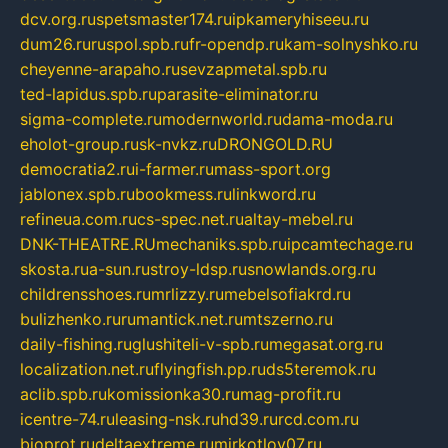
dcv.org.ru
spetsmaster174.ru
ipkameryhiseeu.ru
dum26.ru
ruspol.spb.ru
fr-opendp.ru
kam-solnyshko.ru
cheyenne-arapaho.ru
sevzapmetal.spb.ru
ted-lapidus.spb.ru
parasite-eliminator.ru
sigma-complete.ru
modernworld.ru
dama-moda.ru
eholot-group.ru
sk-nvkz.ru
DRONGOLD.RU
democratia2.ru
i-farmer.ru
mass-sport.org
jablonex.spb.ru
bookmess.ru
linkword.ru
refineua.com.ru
cs-spec.net.ru
altay-mebel.ru
DNK-THEATRE.RU
mechaniks.spb.ru
ipcamtechage.ru
skosta.ru
a-sun.ru
stroy-ldsp.ru
snowlands.org.ru
childrensshoes.ru
mrlizzy.ru
mebelsofiakrd.ru
bulizhenko.ru
rumantick.net.ru
mtszerno.ru
daily-fishing.ru
glushiteli-v-spb.ru
megasat.org.ru
localization.net.ru
flyingfish.pp.ru
ds5teremok.ru
aclib.spb.ru
komissionka30.ru
mag-profit.ru
icentre-74.ru
leasing-nsk.ru
hd39.ru
rcd.com.ru
bioprot.ru
deltaextreme.ru
mirkotlov07.ru