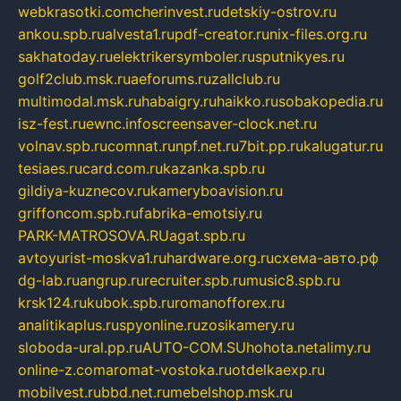
webkrasotki.com
cherinvest.ru
detskiy-ostrov.ru
ankou.spb.ru
alvesta1.ru
pdf-creator.ru
nix-files.org.ru
sakhatoday.ru
elektrikersymboler.ru
sputnikyes.ru
golf2club.msk.ru
aeforums.ru
zallclub.ru
multimodal.msk.ru
habaigry.ru
haikko.ru
sobakopedia.ru
isz-fest.ru
ewnc.info
screensaver-clock.net.ru
volnav.spb.ru
comnat.ru
npf.net.ru
7bit.pp.ru
kalugatur.ru
tesiaes.ru
card.com.ru
kazanka.spb.ru
gildiya-kuznecov.ru
kameryboavision.ru
griffoncom.spb.ru
fabrika-emotsiy.ru
PARK-MATROSOVA.RU
agat.spb.ru
avtoyurist-moskva1.ru
hardware.org.ru
схема-авто.рф
dg-lab.ru
angrup.ru
recruiter.spb.ru
music8.spb.ru
krsk124.ru
kubok.spb.ru
romanofforex.ru
analitikaplus.ru
spyonline.ru
zosikamery.ru
sloboda-ural.pp.ru
AUTO-COM.SU
hohota.net
alimy.ru
online-z.com
aromat-vostoka.ru
otdelkaexp.ru
mobilvest.ru
bbd.net.ru
mebelshop.msk.ru