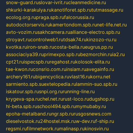
snow-guard.ru
slovar-ivrit.ru
cleanmedicine.ru
shkurki-karakulya.ru
kanotiforet.spb.ru
tutmassage.ru
ecolog.org.ru
praga.spb.ru
falcorussia.ru
autodoctorservis.ru
kamertondom.spb.ru
net-life.net.ru
avto-vozim.ru
sakhcamera.ru
alliance-electro.spb.ru
stroyavt.ru
controlweb1.ru
tdsak74.ru
kinzozo-ru.ru
kvotka.ru
iron-snab.ru
costa-bella.ru
eugrus.pp.ru
associaciya39.ru
primexpo.spb.ru
bezmorchin.ru
ia2.ru
cpt21.ru
ispecspb.ru
regahost.ru
kolosok-elita.ru
tae-kwon.ru
consrio.com.ru
insiam.ru
avegainfo.ru
archery161.ru
bigencyclica.ru
vlast16.ru
korru.net
sarmiento.spb.su
extelopedia.ru
lammin-suo.spb.ru
iskatour.spb.ru
snpi.org.ru
running-line.ru
krygeva-spa.ru
chel.net.ru
rust-loco.ru
dugshop.ru
hl-beta.spb.ru
school494.spb.ru
mymubaby.ru
epoha-metalband.ru
ngr.spb.ru
rusgosnews.com
dieselvostok.ru
24hostel.msk.ru
w-dev.ru
f-ship.ru
regsmi.ru
filmnetwork.ru
malinasp.ru
kinosvin.ru