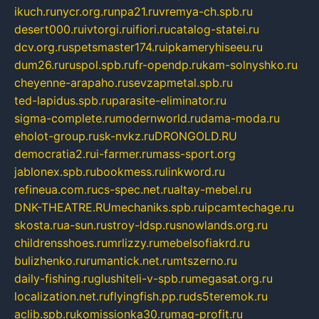
ikuch.ru
nycr.org.ru
npa21.ru
vremya-ch.spb.ru
desert000.ru
ivtorgi.ru
ifiori.ru
catalog-statei.ru
dcv.org.ru
spetsmaster174.ru
ipkameryhiseeu.ru
dum26.ru
ruspol.spb.ru
fr-opendp.ru
kam-solnyshko.ru
cheyenne-arapaho.ru
sevzapmetal.spb.ru
ted-lapidus.spb.ru
parasite-eliminator.ru
sigma-complete.ru
modernworld.ru
dama-moda.ru
eholot-group.ru
sk-nvkz.ru
DRONGOLD.RU
democratia2.ru
i-farmer.ru
mass-sport.org
jablonex.spb.ru
bookmess.ru
linkword.ru
refineua.com.ru
cs-spec.net.ru
altay-mebel.ru
DNK-THEATRE.RU
mechaniks.spb.ru
ipcamtechage.ru
skosta.ru
a-sun.ru
stroy-ldsp.ru
snowlands.org.ru
childrensshoes.ru
mrlizzy.ru
mebelsofiakrd.ru
bulizhenko.ru
rumantick.net.ru
mtszerno.ru
daily-fishing.ru
glushiteli-v-spb.ru
megasat.org.ru
localization.net.ru
flyingfish.pp.ru
ds5teremok.ru
aclib.spb.ru
komissionka30.ru
mag-profit.ru