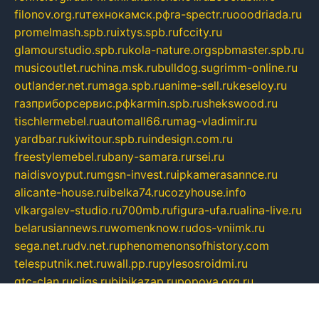
filonov.org.ru
технокамск.рф
ra-spectr.ru
ooodriada.ru
promelmash.spb.ru
ixtys.spb.ru
fccity.ru
glamourstudio.spb.ru
kola-nature.org
spbmaster.spb.ru
musicoutlet.ru
china.msk.ru
bulldog.su
grimm-online.ru
outlander.net.ru
maga.spb.ru
anime-sell.ru
keseloy.ru
газприборсервис.рф
karmin.spb.ru
shekswood.ru
tischlermebel.ru
automall66.ru
mag-vladimir.ru
yardbar.ru
kiwitour.spb.ru
indesign.com.ru
freestylemebel.ru
bany-samara.ru
rsei.ru
naidisvoyput.ru
mgsn-invest.ru
ipkamerasannce.ru
alicante-house.ru
ibelka74.ru
cozyhouse.info
vlkargalev-studio.ru
700mb.ru
figura-ufa.ru
alina-live.ru
belarusiannews.ru
womenknow.ru
dos-vniimk.ru
sega.net.ru
dv.net.ru
phenomenonsofhistory.com
telesputnik.net.ru
wall.pp.ru
pylesosroidmi.ru
gtc-clan.ru
cligs.ru
bibikazap.ru
popova.org.ru
netwhistler.spb.ru
bellvil.ru
bonzon.ru
iss-vladik.ru
defiparis.net.ru
las-gryzas.ru
amku.ru