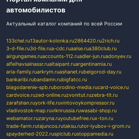
автомобилистов
Актуальный каталог компаний по всей России
133chel.ru
13autor-kolonka.ru
2864420.ru
2rich.ru
3-d-file.ru
3d-file.ru
a-cdc.ru
aalse.ru
a380club.ru
airgungames.ru
accounts-112.ru
adler-jun.ru
adonyev.ru
alfeihavsalnassr.ru
altaipant.ru
argentinamia.ru
aria-family.ru
arkrym.ru
ashanet.ru
belgorod-day.ru
bankaribi.ru
bandamn.ru
bigfatcc.ru
blagodarenie-spb.ru
borodino-media.ru
card-voice.ru
cardvoice.ru
zed-online.ru
zvonitut.ru
zebra-tlt.ru
zarafshan.ru
york-life.ru
vintovoykompressor.ru
vladivostok-map.ru
vlknrussia.ru
wasabi-shop.ru
webamator.ru
zaryna.ru
youtubefree.ru
x-ton.ru
trade-farm.ru
tajuncos.ru
taksu.ru
tor-lyubov-i-grom.ru
spayderhed-2022.ru
splclub.ru
stoppamedia.ru