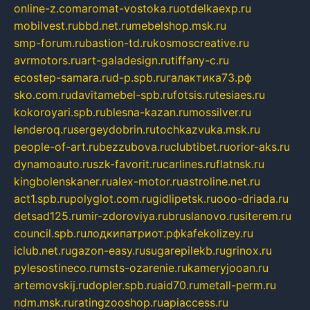
online-z.com
aromat-vostoka.ru
otdelkaexp.ru
mobilvest.ru
bbd.net.ru
mebelshop.msk.ru
smp-forum.ru
bastion-td.ru
kosmoscreative.ru
avrmotors.ru
art-galadesign.ru
tiffany-c.ru
ecostep-samara.ru
d-p.spb.ru
галактика73.рф
sko.com.ru
davitamebel-spb.ru
fotsis.ru
tesiaes.ru
kokoroyari.spb.ru
blesna-kazan.ru
mossilver.ru
lenderoq.ru
sergeydobrin.ru
tochkazvuka.msk.ru
people-of-art.ru
bezzubova.ru
clubtibet.ru
orior-aks.ru
dynamoauto.ru
szk-favorit.ru
carlines.ru
flatnsk.ru
kingbolenskaner.ru
alex-motor.ru
astroline.net.ru
act1.spb.ru
polyglot.com.ru
gidlipetsk.ru
ooo-driada.ru
detsad125.ru
mir-zdoroviya.ru
bruslanovo.ru
siterem.ru
council.spb.ru
лодкипатриот.рф
kafekolizey.ru
iclub.net.ru
gazon-easy.ru
sugarepilekb.ru
grinox.ru
pylesostineco.ru
msts-ozarenie.ru
kameryjooan.ru
artemovskij.ru
dopler.spb.ru
aid70.ru
metall-perm.ru
ndm.msk.ru
ratingzooshop.ru
apiaccess.ru