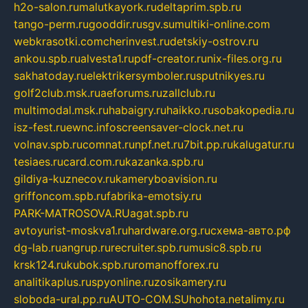
h2o-salon.ru
malutkayork.ru
deltaprim.spb.ru
tango-perm.ru
gooddir.ru
sgv.su
multiki-online.com
webkrasotki.com
cherinvest.ru
detskiy-ostrov.ru
ankou.spb.ru
alvesta1.ru
pdf-creator.ru
nix-files.org.ru
sakhatoday.ru
elektrikersymboler.ru
sputnikyes.ru
golf2club.msk.ru
aeforums.ru
zallclub.ru
multimodal.msk.ru
habaigry.ru
haikko.ru
sobakopedia.ru
isz-fest.ru
ewnc.info
screensaver-clock.net.ru
volnav.spb.ru
comnat.ru
npf.net.ru
7bit.pp.ru
kalugatur.ru
tesiaes.ru
card.com.ru
kazanka.spb.ru
gildiya-kuznecov.ru
kameryboavision.ru
griffoncom.spb.ru
fabrika-emotsiy.ru
PARK-MATROSOVA.RU
agat.spb.ru
avtoyurist-moskva1.ru
hardware.org.ru
схема-авто.рф
dg-lab.ru
angrup.ru
recruiter.spb.ru
music8.spb.ru
krsk124.ru
kubok.spb.ru
romanofforex.ru
analitikaplus.ru
spyonline.ru
zosikamery.ru
sloboda-ural.pp.ru
AUTO-COM.SU
hohota.net
alimy.ru