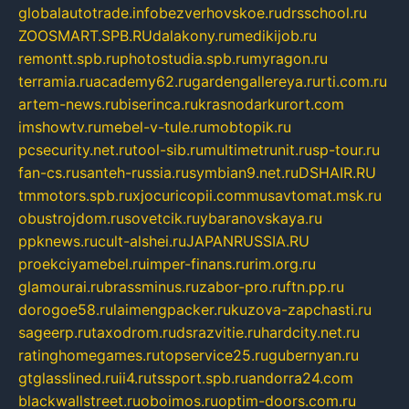
globalautotrade.info
bezverhovskoe.ru
drsschool.ru
ZOOSMART.SPB.RU
dalakony.ru
medikijob.ru
remontt.spb.ru
photostudia.spb.ru
myragon.ru
terramia.ru
academy62.ru
gardengallereya.ru
rti.com.ru
artem-news.ru
biserinca.ru
krasnodarkurort.com
imshowtv.ru
mebel-v-tule.ru
mobtopik.ru
pcsecurity.net.ru
tool-sib.ru
multimetrunit.ru
sp-tour.ru
fan-cs.ru
santeh-russia.ru
symbian9.net.ru
DSHAIR.RU
tmmotors.spb.ru
xjocuricopii.com
musavtomat.msk.ru
obustrojdom.ru
sovetcik.ru
ybaranovskaya.ru
ppknews.ru
cult-alshei.ru
JAPANRUSSIA.RU
proekciyamebel.ru
imper-finans.ru
rim.org.ru
glamourai.ru
brassminus.ru
zabor-pro.ru
ftn.pp.ru
dorogoe58.ru
laimengpacker.ru
kuzova-zapchasti.ru
sageerp.ru
taxodrom.ru
dsrazvitie.ru
hardcity.net.ru
ratinghomegames.ru
topservice25.ru
gubernyan.ru
gtglasslined.ru
ii4.ru
tssport.spb.ru
andorra24.com
blackwallstreet.ru
oboimos.ru
optim-doors.com.ru