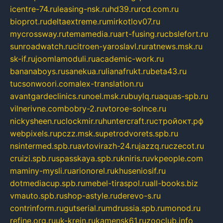
icentre-74.ru
leasing-nsk.ru
hd39.ru
rcd.com.ru
bioprot.ru
deltaextreme.ru
mirkotlov07.ru
mycrossway.ru
temamedia.ru
art-fusing.ru
cbslefort.ru
sunroadwatch.ru
citroen-yaroslavl.ru
ratnews.msk.ru
sk-if.ru
joomlamoduli.ru
academic-work.ru
bananaboys.ru
sanekua.ru
lianafrukt.ru
beta43.ru
tucsonwoori.com
alex-translation.ru
avantgardeclinics.ru
noel.msk.ru
buylq.ru
aquas-spb.ru
vilnerivne.com
bobry-2.ru
vtoroe-solnce.ru
nickysheen.ru
clockmir.ru
huntercraft.ru
стройокт.рф
webpixels.ru
pczz.msk.su
petrodvorets.spb.ru
nsintermed.spb.ru
avtovirazh-24.ru
jazzq.ru
czecot.ru
cruizi.spb.ru
spasskaya.spb.ru
kniris.ru
vkpeople.com
maminy-mysli.ru
arionorel.ru
khuseniosif.ru
dotmediacup.spb.ru
mebel-tiraspol.ru
all-books.biz
vmauto.spb.ru
shop-astyle.ru
derevo-s.ru
contrinform.ru
gutserial.ru
mdrussia.spb.ru
monod.ru
refine.org.ru
uk-krein.ru
kamensk61.ru
zooclub.info