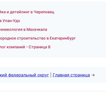
ойка и детейлинг в Череповец
 в Улан-Удэ
 гинекология в Махачкала
городное строительство в Екатеринбург
лог компаний - Страница 8
ский федеральный округ
|
Главная страница
→