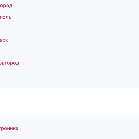
город
ополь
вск
овгород
ктроника