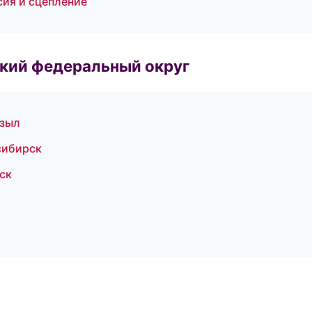
сия и сцепление
ский федеральный округ
ызыл
сибирск
ск