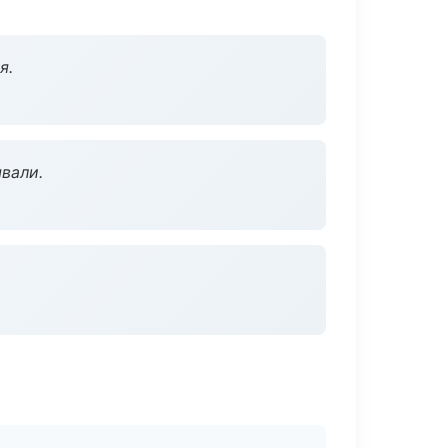
я.
вали.