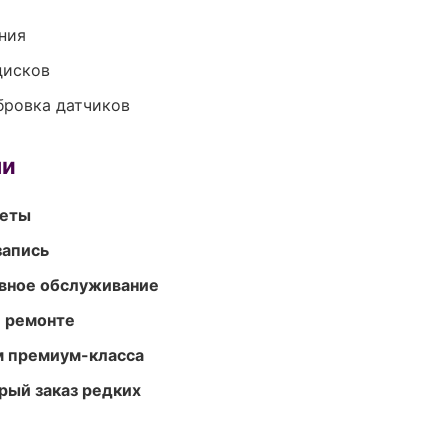
ния
дисков
ибровка датчиков
ми
меты
запись
вное обслуживание
и ремонте
м премиум-класса
рый заказ редких