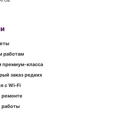
нтов
ми
меты
м работам
м премиум-класса
рый заказ редких
 с Wi‑Fi
и ремонте
е работы