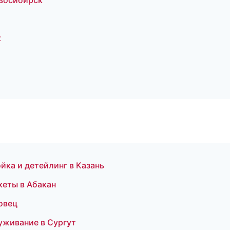
овосибирск
к
йка и детейлинг в Казань
кеты в Абакан
повец
луживание в Сургут