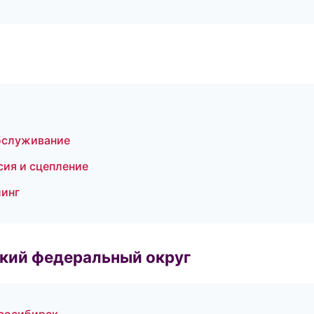
обслуживание
сия и сцепление
линг
ский федеральный округ