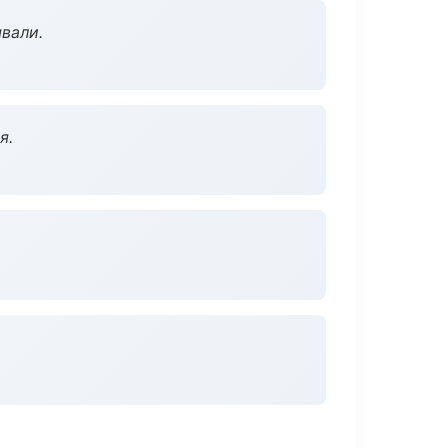
вали.
я.