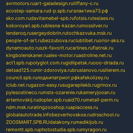
avrmotors.ru
art-galadesign.ru
tiffany-c.ru
ecostep-samara.ru
d-p.spb.ru
галактика73.рф
sko.com.ru
davitamebel-spb.ru
fotsis.ru
tesiaes.ru
kokoroyari.spb.ru
blesna-kazan.ru
mossilver.ru
lenderoq.ru
sergeydobrin.ru
tochkazvuka.msk.ru
people-of-art.ru
bezzubova.ru
clubtibet.ru
orior-aks.ru
dynamoauto.ru
szk-favorit.ru
carlines.ru
flatnsk.ru
kingbolenskaner.ru
alex-motor.ru
astroline.net.ru
act1.spb.ru
polyglot.com.ru
gidlipetsk.ru
ooo-driada.ru
detsad125.ru
mir-zdoroviya.ru
bruslanovo.ru
siterem.ru
council.spb.ru
лодкипатриот.рф
kafekolizey.ru
iclub.net.ru
gazon-easy.ru
sugarepilekb.ru
grinox.ru
pylesostineco.ru
msts-ozarenie.ru
kameryjooan.ru
artemovskij.ru
dopler.spb.ru
aid70.ru
metall-perm.ru
ndm.msk.ru
ratingzooshop.ru
apiaccess.ru
globalautotrade.info
bezverhovskoe.ru
drsschool.ru
ZOOSMART.SPB.RU
dalakony.ru
medikijob.ru
remontt.spb.ru
photostudia.spb.ru
myragon.ru