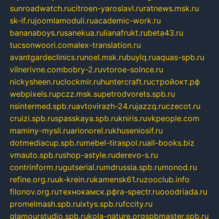
sunroadwatch.ru
citroen-yaroslavl.ru
ratnews.msk.ru
sk-if.ru
joomlamoduli.ru
academic-work.ru
bananaboys.ru
sanekua.ru
lianafrukt.ru
beta43.ru
tucsonwoori.com
alex-translation.ru
avantgardeclinics.ru
noel.msk.ru
buylq.ru
aquas-spb.ru
vilnerivne.com
bobry-2.ru
vtoroe-solnce.ru
nickysheen.ru
clockmir.ru
huntercraft.ru
стройокт.рф
webpixels.ru
pczz.msk.su
petrodvorets.spb.ru
nsintermed.spb.ru
avtovirazh-24.ru
jazzq.ru
czecot.ru
cruizi.spb.ru
spasskaya.spb.ru
kniris.ru
vkpeople.com
maminy-mysli.ru
arionorel.ru
khuseniosif.ru
dotmediacup.spb.ru
mebel-tiraspol.ru
all-books.biz
vmauto.spb.ru
shop-astyle.ru
derevo-s.ru
contrinform.ru
gutserial.ru
mdrussia.spb.ru
monod.ru
refine.org.ru
uk-krein.ru
kamensk61.ru
zooclub.info
filonov.org.ru
технокамск.рф
ra-spectr.ru
ooodriada.ru
promelmash.spb.ru
ixtys.spb.ru
fccity.ru
glamourstudio.spb.ru
kola-nature.org
spbmaster.spb.ru