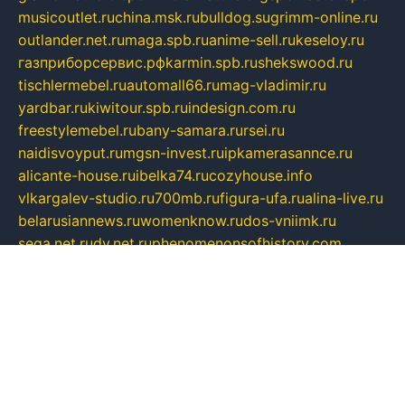
musicoutlet.ru
china.msk.ru
bulldog.su
grimm-online.ru
outlander.net.ru
maga.spb.ru
anime-sell.ru
keseloy.ru
газприборсервис.рф
karmin.spb.ru
shekswood.ru
tischlermebel.ru
automall66.ru
mag-vladimir.ru
yardbar.ru
kiwitour.spb.ru
indesign.com.ru
freestylemebel.ru
bany-samara.ru
rsei.ru
naidisvoyput.ru
mgsn-invest.ru
ipkamerasannce.ru
alicante-house.ru
ibelka74.ru
cozyhouse.info
vlkargalev-studio.ru
700mb.ru
figura-ufa.ru
alina-live.ru
belarusiannews.ru
womenknow.ru
dos-vniimk.ru
sega.net.ru
dv.net.ru
phenomenonsofhistory.com
telesputnik.net.ru
wall.pp.ru
pylesosroidmi.ru
gtc-clan.ru
cligs.ru
bibikazap.ru
popova.org.ru
netwhistler.spb.ru
bellvil.ru
bonzon.ru
iss-vladik.ru
defiparis.net.ru
las-gryzas.ru
amku.ru
electednews.spb.ru
feather.org.ru
spar72.ru
tankiigri.ru
dominus.com.ru
ibtree.ru
sanykool.pp.ru
unixlib.org.ru
menatep.spb.ru
gartenterrassen.ru
printeka.ru