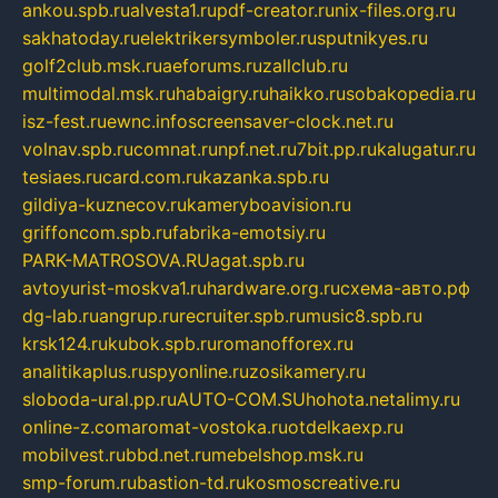
ankou.spb.ru
alvesta1.ru
pdf-creator.ru
nix-files.org.ru
sakhatoday.ru
elektrikersymboler.ru
sputnikyes.ru
golf2club.msk.ru
aeforums.ru
zallclub.ru
multimodal.msk.ru
habaigry.ru
haikko.ru
sobakopedia.ru
isz-fest.ru
ewnc.info
screensaver-clock.net.ru
volnav.spb.ru
comnat.ru
npf.net.ru
7bit.pp.ru
kalugatur.ru
tesiaes.ru
card.com.ru
kazanka.spb.ru
gildiya-kuznecov.ru
kameryboavision.ru
griffoncom.spb.ru
fabrika-emotsiy.ru
PARK-MATROSOVA.RU
agat.spb.ru
avtoyurist-moskva1.ru
hardware.org.ru
схема-авто.рф
dg-lab.ru
angrup.ru
recruiter.spb.ru
music8.spb.ru
krsk124.ru
kubok.spb.ru
romanofforex.ru
analitikaplus.ru
spyonline.ru
zosikamery.ru
sloboda-ural.pp.ru
AUTO-COM.SU
hohota.net
alimy.ru
online-z.com
aromat-vostoka.ru
otdelkaexp.ru
mobilvest.ru
bbd.net.ru
mebelshop.msk.ru
smp-forum.ru
bastion-td.ru
kosmoscreative.ru