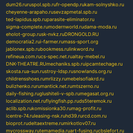
dum26.ru
ruspol.spb.ru
fr-opendp.ru
kam-solnyshko.ru
cheyenne-arapaho.ru
sevzapmetal.spb.ru
ted-lapidus.spb.ru
parasite-eliminator.ru
sigma-complete.ru
modernworld.ru
dama-moda.ru
eholot-group.ru
sk-nvkz.ru
DRONGOLD.RU
democratia2.ru
i-farmer.ru
mass-sport.org
jablonex.spb.ru
bookmess.ru
linkword.ru
refineua.com.ru
cs-spec.net.ru
altay-mebel.ru
DNK-THEATRE.RU
mechaniks.spb.ru
ipcamtechage.ru
skosta.ru
a-sun.ru
stroy-ldsp.ru
snowlands.org.ru
childrensshoes.ru
mrlizzy.ru
mebelsofiakrd.ru
bulizhenko.ru
rumantick.net.ru
mtszerno.ru
daily-fishing.ru
glushiteli-v-spb.ru
megasat.org.ru
localization.net.ru
flyingfish.pp.ru
ds5teremok.ru
aclib.spb.ru
komissionka30.ru
mag-profit.ru
icentre-74.ru
leasing-nsk.ru
hd39.ru
rcd.com.ru
bioprot.ru
deltaextreme.ru
mirkotlov07.ru
mycrossway.ru
temamedia.ru
art-fusing.ru
cbslefort.ru