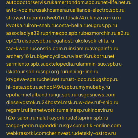
autodoctorservis.ru
kamertondom.spb.ru
net-life.net.ru
avto-vozim.ru
sakhcamera.ru
alliance-electro.spb.ru
stroyavt.ru
controlweb1.ru
tdsak74.ru
kinzozo-ru.ru
kvotka.ru
iron-snab.ru
costa-bella.ru
eugrus.pp.ru
associaciya39.ru
primexpo.spb.ru
bezmorchin.ru
ia2.ru
cpt21.ru
ispecspb.ru
regahost.ru
kolosok-elita.ru
tae-kwon.ru
consrio.com.ru
insiam.ru
avegainfo.ru
archery161.ru
bigencyclica.ru
vlast16.ru
korru.net
sarmiento.spb.su
extelopedia.ru
lammin-suo.spb.ru
iskatour.spb.ru
snpi.org.ru
running-line.ru
krygeva-spa.ru
chel.net.ru
rust-loco.ru
dugshop.ru
hl-beta.spb.ru
school494.spb.ru
mymubaby.ru
epoha-metalband.ru
ngr.spb.ru
rusgosnews.com
dieselvostok.ru
24hostel.msk.ru
w-dev.ru
f-ship.ru
regsmi.ru
filmnetwork.ru
malinasp.ru
kinosvin.ru
h2o-salon.ru
malutkayork.ru
deltaprim.spb.ru
tango-perm.ru
gooddir.ru
sgv.su
multiki-online.com
webkrasotki.com
cherinvest.ru
detskiy-ostrov.ru