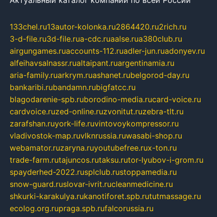
Актуальный каталог компаний по всей России
133chel.ru
13autor-kolonka.ru
2864420.ru
2rich.ru
3-d-file.ru
3d-file.ru
a-cdc.ru
aalse.ru
a380club.ru
airgungames.ru
accounts-112.ru
adler-jun.ru
adonyev.ru
alfeihavsalnassr.ru
altaipant.ru
argentinamia.ru
aria-family.ru
arkrym.ru
ashanet.ru
belgorod-day.ru
bankaribi.ru
bandamn.ru
bigfatcc.ru
blagodarenie-spb.ru
borodino-media.ru
card-voice.ru
cardvoice.ru
zed-online.ru
zvonitut.ru
zebra-tlt.ru
zarafshan.ru
york-life.ru
vintovoykompressor.ru
vladivostok-map.ru
vlknrussia.ru
wasabi-shop.ru
webamator.ru
zaryna.ru
youtubefree.ru
x-ton.ru
trade-farm.ru
tajuncos.ru
taksu.ru
tor-lyubov-i-grom.ru
spayderhed-2022.ru
splclub.ru
stoppamedia.ru
snow-guard.ru
slovar-ivrit.ru
cleanmedicine.ru
shkurki-karakulya.ru
kanotiforet.spb.ru
tutmassage.ru
ecolog.org.ru
praga.spb.ru
falcorussia.ru