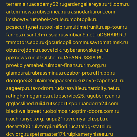
terramia.ru
academy62.ru
gardengallereya.ru
rti.com.ru
artem-news.ru
biserinca.ru
krasnodarkurort.com
imshowtv.ru
mebel-v-tule.ru
mobtopik.ru
pcsecurity.net.ru
tool-sib.ru
multimetrunit.ru
sp-tour.ru
fan-cs.ru
santeh-russia.ru
symbian9.net.ru
DSHAIR.RU
tmmotors.spb.ru
xjocuricopii.com
musavtomat.msk.ru
obustrojdom.ru
sovetcik.ru
ybaranovskaya.ru
ppknews.ru
cult-alshei.ru
JAPANRUSSIA.RU
proekciyamebel.ru
imper-finans.ru
rim.org.ru
glamourai.ru
brassminus.ru
zabor-pro.ru
ftn.pp.ru
dorogoe58.ru
laimengpacker.ru
kuzova-zapchasti.ru
sageerp.ru
taxodrom.ru
dsrazvitie.ru
hardcity.net.ru
ratinghomegames.ru
topservice25.ru
gubernyan.ru
gtglasslined.ru
ii4.ru
tssport.spb.ru
andorra24.com
blackwallstreet.ru
oboimos.ru
optim-doors.com.ru
ikuch.ru
nycr.org.ru
npa21.ru
vremya-ch.spb.ru
desert000.ru
ivtorgi.ru
ifiori.ru
catalog-statei.ru
dcv.org.ru
spetsmaster174.ru
ipkameryhiseeu.ru