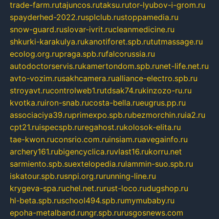
trade-farm.ru
tajuncos.ru
taksu.ru
tor-lyubov-i-grom.ru
spayderhed-2022.ru
splclub.ru
stoppamedia.ru
snow-guard.ru
slovar-ivrit.ru
cleanmedicine.ru
shkurki-karakulya.ru
kanotiforet.spb.ru
tutmassage.ru
ecolog.org.ru
praga.spb.ru
falcorussia.ru
autodoctorservis.ru
kamertondom.spb.ru
net-life.net.ru
avto-vozim.ru
sakhcamera.ru
alliance-electro.spb.ru
stroyavt.ru
controlweb1.ru
tdsak74.ru
kinzozo-ru.ru
kvotka.ru
iron-snab.ru
costa-bella.ru
eugrus.pp.ru
associaciya39.ru
primexpo.spb.ru
bezmorchin.ru
ia2.ru
cpt21.ru
ispecspb.ru
regahost.ru
kolosok-elita.ru
tae-kwon.ru
consrio.com.ru
insiam.ru
avegainfo.ru
archery161.ru
bigencyclica.ru
vlast16.ru
korru.net
sarmiento.spb.su
extelopedia.ru
lammin-suo.spb.ru
iskatour.spb.ru
snpi.org.ru
running-line.ru
krygeva-spa.ru
chel.net.ru
rust-loco.ru
dugshop.ru
hl-beta.spb.ru
school494.spb.ru
mymubaby.ru
epoha-metalband.ru
ngr.spb.ru
rusgosnews.com