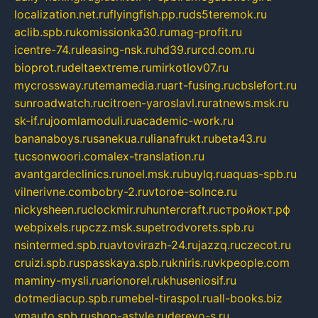
localization.net.ru
flyingfish.pp.ru
ds5teremok.ru
aclib.spb.ru
komissionka30.ru
mag-profit.ru
icentre-74.ru
leasing-nsk.ru
hd39.ru
rcd.com.ru
bioprot.ru
deltaextreme.ru
mirkotlov07.ru
mycrossway.ru
temamedia.ru
art-fusing.ru
cbslefort.ru
sunroadwatch.ru
citroen-yaroslavl.ru
ratnews.msk.ru
sk-if.ru
joomlamoduli.ru
academic-work.ru
bananaboys.ru
sanekua.ru
lianafrukt.ru
beta43.ru
tucsonwoori.com
alex-translation.ru
avantgardeclinics.ru
noel.msk.ru
buylq.ru
aquas-spb.ru
vilnerivne.com
bobry-2.ru
vtoroe-solnce.ru
nickysheen.ru
clockmir.ru
huntercraft.ru
стройокт.рф
webpixels.ru
pczz.msk.su
petrodvorets.spb.ru
nsintermed.spb.ru
avtovirazh-24.ru
jazzq.ru
czecot.ru
cruizi.spb.ru
spasskaya.spb.ru
kniris.ru
vkpeople.com
maminy-mysli.ru
arionorel.ru
khuseniosif.ru
dotmediacup.spb.ru
mebel-tiraspol.ru
all-books.biz
vmauto.spb.ru
shop-astyle.ru
derevo-s.ru