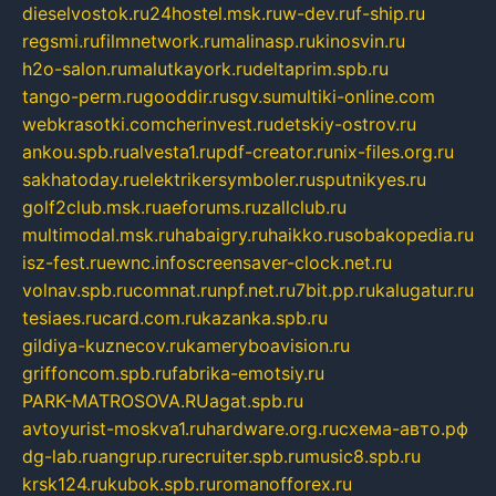
dieselvostok.ru
24hostel.msk.ru
w-dev.ru
f-ship.ru
regsmi.ru
filmnetwork.ru
malinasp.ru
kinosvin.ru
h2o-salon.ru
malutkayork.ru
deltaprim.spb.ru
tango-perm.ru
gooddir.ru
sgv.su
multiki-online.com
webkrasotki.com
cherinvest.ru
detskiy-ostrov.ru
ankou.spb.ru
alvesta1.ru
pdf-creator.ru
nix-files.org.ru
sakhatoday.ru
elektrikersymboler.ru
sputnikyes.ru
golf2club.msk.ru
aeforums.ru
zallclub.ru
multimodal.msk.ru
habaigry.ru
haikko.ru
sobakopedia.ru
isz-fest.ru
ewnc.info
screensaver-clock.net.ru
volnav.spb.ru
comnat.ru
npf.net.ru
7bit.pp.ru
kalugatur.ru
tesiaes.ru
card.com.ru
kazanka.spb.ru
gildiya-kuznecov.ru
kameryboavision.ru
griffoncom.spb.ru
fabrika-emotsiy.ru
PARK-MATROSOVA.RU
agat.spb.ru
avtoyurist-moskva1.ru
hardware.org.ru
схема-авто.рф
dg-lab.ru
angrup.ru
recruiter.spb.ru
music8.spb.ru
krsk124.ru
kubok.spb.ru
romanofforex.ru