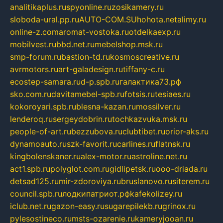
analitikaplus.ru
spyonline.ru
zosikamery.ru
sloboda-ural.pp.ru
AUTO-COM.SU
hohota.net
alimy.ru
online-z.com
aromat-vostoka.ru
otdelkaexp.ru
mobilvest.ru
bbd.net.ru
mebelshop.msk.ru
smp-forum.ru
bastion-td.ru
kosmoscreative.ru
avrmotors.ru
art-galadesign.ru
tiffany-c.ru
ecostep-samara.ru
d-p.spb.ru
галактика73.рф
sko.com.ru
davitamebel-spb.ru
fotsis.ru
tesiaes.ru
kokoroyari.spb.ru
blesna-kazan.ru
mossilver.ru
lenderoq.ru
sergeydobrin.ru
tochkazvuka.msk.ru
people-of-art.ru
bezzubova.ru
clubtibet.ru
orior-aks.ru
dynamoauto.ru
szk-favorit.ru
carlines.ru
flatnsk.ru
kingbolenskaner.ru
alex-motor.ru
astroline.net.ru
act1.spb.ru
polyglot.com.ru
gidlipetsk.ru
ooo-driada.ru
detsad125.ru
mir-zdoroviya.ru
bruslanovo.ru
siterem.ru
council.spb.ru
лодкипатриот.рф
kafekolizey.ru
iclub.net.ru
gazon-easy.ru
sugarepilekb.ru
grinox.ru
pylesostineco.ru
msts-ozarenie.ru
kameryjooan.ru