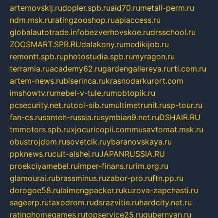
artemovskij.ru
dopler.spb.ru
aid70.ru
metall-perm.ru
ndm.msk.ru
ratingzooshop.ru
apiaccess.ru
globalautotrade.info
bezverhovskoe.ru
drsschool.ru
ZOOSMART.SPB.RU
dalakony.ru
medikijob.ru
remontt.spb.ru
photostudia.spb.ru
myragon.ru
terramia.ru
academy62.ru
gardengallereya.ru
rti.com.ru
artem-news.ru
biserinca.ru
krasnodarkurort.com
imshowtv.ru
mebel-v-tule.ru
mobtopik.ru
pcsecurity.net.ru
tool-sib.ru
multimetrunit.ru
sp-tour.ru
fan-cs.ru
santeh-russia.ru
symbian9.net.ru
DSHAIR.RU
tmmotors.spb.ru
xjocuricopii.com
musavtomat.msk.ru
obustrojdom.ru
sovetcik.ru
ybaranovskaya.ru
ppknews.ru
cult-alshei.ru
JAPANRUSSIA.RU
proekciyamebel.ru
imper-finans.ru
rim.org.ru
glamourai.ru
brassminus.ru
zabor-pro.ru
ftn.pp.ru
dorogoe58.ru
laimengpacker.ru
kuzova-zapchasti.ru
sageerp.ru
taxodrom.ru
dsrazvitie.ru
hardcity.net.ru
ratinghomegames.ru
topservice25.ru
gubernyan.ru