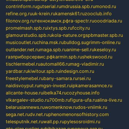
contrinform.ru
gutserial.ru
mdrussia.spb.ru
monod.ru
refine.org.ru
uk-krein.ru
kamensk61.ru
zooclub.info
filonov.org.ru
технокамск.рф
ra-spectr.ru
ooodriada.ru
promelmash.spb.ru
ixtys.spb.ru
fccity.ru
glamourstudio.spb.ru
kola-nature.org
spbmaster.spb.ru
musicoutlet.ru
china.msk.ru
bulldog.su
grimm-online.ru
outlander.net.ru
maga.spb.ru
anime-sell.ru
keseloy.ru
газприборсервис.рф
karmin.spb.ru
shekswood.ru
tischlermebel.ru
automall66.ru
mag-vladimir.ru
yardbar.ru
kiwitour.spb.ru
indesign.com.ru
freestylemebel.ru
bany-samara.ru
rsei.ru
naidisvoyput.ru
mgsn-invest.ru
ipkamerasannce.ru
alicante-house.ru
ibelka74.ru
cozyhouse.info
vlkargalev-studio.ru
700mb.ru
figura-ufa.ru
alina-live.ru
belarusiannews.ru
womenknow.ru
dos-vniimk.ru
sega.net.ru
dv.net.ru
phenomenonsofhistory.com
telesputnik.net.ru
wall.pp.ru
pylesosroidmi.ru
gtc-clan.ru
cligs.ru
bibikazap.ru
popova.org.ru