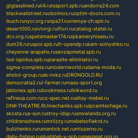
gtglasslined.ru
ii4.ru
tssport.spb.ru
andorra24.com
blackwallstreet.ru
oboimos.ru
optim-doors.com.ru
ikuch.ru
nycr.org.ru
npa21.ru
vremya-ch.spb.ru
desert000.ru
ivtorgi.ru
ifiori.ru
catalog-statei.ru
dcv.org.ru
spetsmaster174.ru
ipkameryhiseeu.ru
dum26.ru
ruspol.spb.ru
fr-opendp.ru
kam-solnyshko.ru
cheyenne-arapaho.ru
sevzapmetal.spb.ru
ted-lapidus.spb.ru
parasite-eliminator.ru
sigma-complete.ru
modernworld.ru
dama-moda.ru
eholot-group.ru
sk-nvkz.ru
DRONGOLD.RU
democratia2.ru
i-farmer.ru
mass-sport.org
jablonex.spb.ru
bookmess.ru
linkword.ru
refineua.com.ru
cs-spec.net.ru
altay-mebel.ru
DNK-THEATRE.RU
mechaniks.spb.ru
ipcamtechage.ru
skosta.ru
a-sun.ru
stroy-ldsp.ru
snowlands.org.ru
childrensshoes.ru
mrlizzy.ru
mebelsofiakrd.ru
bulizhenko.ru
rumantick.net.ru
mtszerno.ru
daily-fishing.ru
glushiteli-v-spb.ru
megasat.org.ru