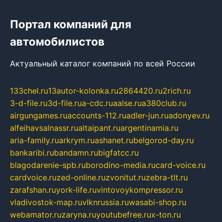
Портал компаний для
автомобилистов
Актуальный каталог компаний по всей России
133chel.ru
13autor-kolonka.ru
2864420.ru
2rich.ru
3-d-file.ru
3d-file.ru
a-cdc.ru
aalse.ru
a380club.ru
airgungames.ru
accounts-112.ru
adler-jun.ru
adonyev.ru
alfeihavsalnassr.ru
altaipant.ru
argentinamia.ru
aria-family.ru
arkrym.ru
ashanet.ru
belgorod-day.ru
bankaribi.ru
bandamn.ru
bigfatcc.ru
blagodarenie-spb.ru
borodino-media.ru
card-voice.ru
cardvoice.ru
zed-online.ru
zvonitut.ru
zebra-tlt.ru
zarafshan.ru
york-life.ru
vintovoykompressor.ru
vladivostok-map.ru
vlknrussia.ru
wasabi-shop.ru
webamator.ru
zaryna.ru
youtubefree.ru
x-ton.ru