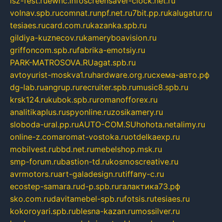
isz-fest.ru
ewnc.info
screensaver-clock.net.ru
volnav.spb.ru
comnat.ru
npf.net.ru
7bit.pp.ru
kalugatur.ru
tesiaes.ru
card.com.ru
kazanka.spb.ru
gildiya-kuznecov.ru
kameryboavision.ru
griffoncom.spb.ru
fabrika-emotsiy.ru
PARK-MATROSOVA.RU
agat.spb.ru
avtoyurist-moskva1.ru
hardware.org.ru
схема-авто.рф
dg-lab.ru
angrup.ru
recruiter.spb.ru
music8.spb.ru
krsk124.ru
kubok.spb.ru
romanofforex.ru
analitikaplus.ru
spyonline.ru
zosikamery.ru
sloboda-ural.pp.ru
AUTO-COM.SU
hohota.net
alimy.ru
online-z.com
aromat-vostoka.ru
otdelkaexp.ru
mobilvest.ru
bbd.net.ru
mebelshop.msk.ru
smp-forum.ru
bastion-td.ru
kosmoscreative.ru
avrmotors.ru
art-galadesign.ru
tiffany-c.ru
ecostep-samara.ru
d-p.spb.ru
галактика73.рф
sko.com.ru
davitamebel-spb.ru
fotsis.ru
tesiaes.ru
kokoroyari.spb.ru
blesna-kazan.ru
mossilver.ru