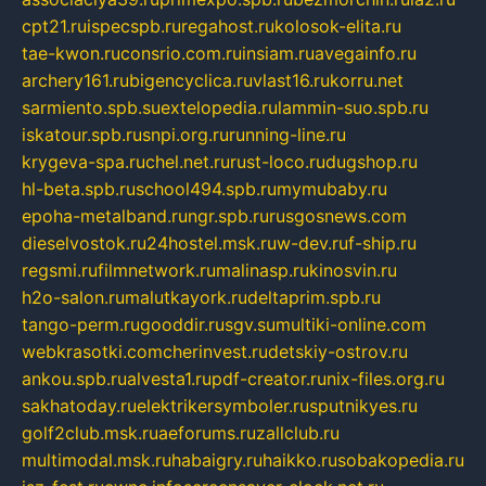
cpt21.ru
ispecspb.ru
regahost.ru
kolosok-elita.ru
tae-kwon.ru
consrio.com.ru
insiam.ru
avegainfo.ru
archery161.ru
bigencyclica.ru
vlast16.ru
korru.net
sarmiento.spb.su
extelopedia.ru
lammin-suo.spb.ru
iskatour.spb.ru
snpi.org.ru
running-line.ru
krygeva-spa.ru
chel.net.ru
rust-loco.ru
dugshop.ru
hl-beta.spb.ru
school494.spb.ru
mymubaby.ru
epoha-metalband.ru
ngr.spb.ru
rusgosnews.com
dieselvostok.ru
24hostel.msk.ru
w-dev.ru
f-ship.ru
regsmi.ru
filmnetwork.ru
malinasp.ru
kinosvin.ru
h2o-salon.ru
malutkayork.ru
deltaprim.spb.ru
tango-perm.ru
gooddir.ru
sgv.su
multiki-online.com
webkrasotki.com
cherinvest.ru
detskiy-ostrov.ru
ankou.spb.ru
alvesta1.ru
pdf-creator.ru
nix-files.org.ru
sakhatoday.ru
elektrikersymboler.ru
sputnikyes.ru
golf2club.msk.ru
aeforums.ru
zallclub.ru
multimodal.msk.ru
habaigry.ru
haikko.ru
sobakopedia.ru