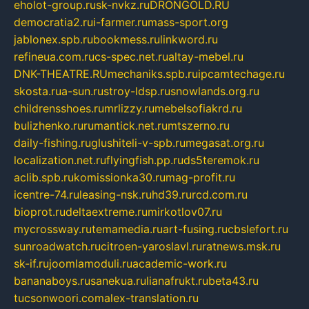
eholot-group.ru
sk-nvkz.ru
DRONGOLD.RU
democratia2.ru
i-farmer.ru
mass-sport.org
jablonex.spb.ru
bookmess.ru
linkword.ru
refineua.com.ru
cs-spec.net.ru
altay-mebel.ru
DNK-THEATRE.RU
mechaniks.spb.ru
ipcamtechage.ru
skosta.ru
a-sun.ru
stroy-ldsp.ru
snowlands.org.ru
childrensshoes.ru
mrlizzy.ru
mebelsofiakrd.ru
bulizhenko.ru
rumantick.net.ru
mtszerno.ru
daily-fishing.ru
glushiteli-v-spb.ru
megasat.org.ru
localization.net.ru
flyingfish.pp.ru
ds5teremok.ru
aclib.spb.ru
komissionka30.ru
mag-profit.ru
icentre-74.ru
leasing-nsk.ru
hd39.ru
rcd.com.ru
bioprot.ru
deltaextreme.ru
mirkotlov07.ru
mycrossway.ru
temamedia.ru
art-fusing.ru
cbslefort.ru
sunroadwatch.ru
citroen-yaroslavl.ru
ratnews.msk.ru
sk-if.ru
joomlamoduli.ru
academic-work.ru
bananaboys.ru
sanekua.ru
lianafrukt.ru
beta43.ru
tucsonwoori.com
alex-translation.ru