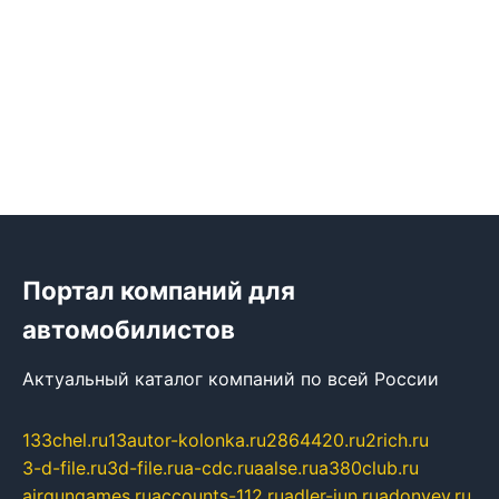
Портал компаний для
автомобилистов
Актуальный каталог компаний по всей России
133chel.ru
13autor-kolonka.ru
2864420.ru
2rich.ru
3-d-file.ru
3d-file.ru
a-cdc.ru
aalse.ru
a380club.ru
airgungames.ru
accounts-112.ru
adler-jun.ru
adonyev.ru