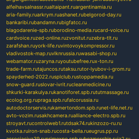
alfeihavsalnassr.ru
altaipant.ru
argentinamia.ru
aria-family.ru
arkrym.ru
ashanet.ru
belgorod-day.ru
bankaribi.ru
bandamn.ru
bigfatcc.ru
blagodarenie-spb.ru
borodino-media.ru
card-voice.ru
cardvoice.ru
zed-online.ru
zvonitut.ru
zebra-tlt.ru
zarafshan.ru
york-life.ru
vintovoykompressor.ru
vladivostok-map.ru
vlknrussia.ru
wasabi-shop.ru
webamator.ru
zaryna.ru
youtubefree.ru
x-ton.ru
trade-farm.ru
tajuncos.ru
taksu.ru
tor-lyubov-i-grom.ru
spayderhed-2022.ru
splclub.ru
stoppamedia.ru
snow-guard.ru
slovar-ivrit.ru
cleanmedicine.ru
shkurki-karakulya.ru
kanotiforet.spb.ru
tutmassage.ru
ecolog.org.ru
praga.spb.ru
falcorussia.ru
autodoctorservis.ru
kamertondom.spb.ru
net-life.net.ru
avto-vozim.ru
sakhcamera.ru
alliance-electro.spb.ru
stroyavt.ru
controlweb1.ru
tdsak74.ru
kinzozo-ru.ru
kvotka.ru
iron-snab.ru
costa-bella.ru
eugrus.pp.ru
associaciya39.ru
primexpo.spb.ru
bezmorchin.ru
ia2.ru