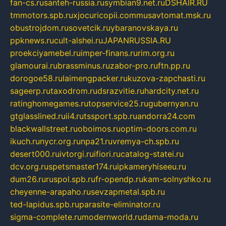
fan-cs.ru
santeh-russia.ru
symbian9.net.ru
DSHAIR.RU
tmmotors.spb.ru
xjocuricopii.com
musavtomat.msk.ru
obustrojdom.ru
sovetcik.ru
ybaranovskaya.ru
ppknews.ru
cult-alshei.ru
JAPANRUSSIA.RU
proekciyamebel.ru
imper-finans.ru
rim.org.ru
glamourai.ru
brassminus.ru
zabor-pro.ru
ftn.pp.ru
dorogoe58.ru
laimengpacker.ru
kuzova-zapchasti.ru
sageerp.ru
taxodrom.ru
dsrazvitie.ru
hardcity.net.ru
ratinghomegames.ru
topservice25.ru
gubernyan.ru
gtglasslined.ru
ii4.ru
tssport.spb.ru
andorra24.com
blackwallstreet.ru
oboimos.ru
optim-doors.com.ru
ikuch.ru
nycr.org.ru
npa21.ru
vremya-ch.spb.ru
desert000.ru
ivtorgi.ru
ifiori.ru
catalog-statei.ru
dcv.org.ru
spetsmaster174.ru
ipkameryhiseeu.ru
dum26.ru
ruspol.spb.ru
fr-opendp.ru
kam-solnyshko.ru
cheyenne-arapaho.ru
sevzapmetal.spb.ru
ted-lapidus.spb.ru
parasite-eliminator.ru
sigma-complete.ru
modernworld.ru
dama-moda.ru