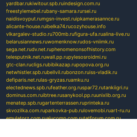
yardbar.ru
kiwitour.spb.ru
indesign.com.ru
freestylemebel.ru
bany-samara.ru
rsei.ru
naidisvoyput.ru
mgsn-invest.ru
ipkamerasannce.ru
alicante-house.ru
ibelka74.ru
cozyhouse.info
vlkargalev-studio.ru
700mb.ru
figura-ufa.ru
alina-live.ru
belarusiannews.ru
womenknow.ru
dos-vniimk.ru
sega.net.ru
dv.net.ru
phenomenonsofhistory.com
telesputnik.net.ru
wall.pp.ru
pylesosroidmi.ru
gtc-clan.ru
cligs.ru
bibikazap.ru
popova.org.ru
netwhistler.spb.ru
bellvil.ru
bonzon.ru
iss-vladik.ru
defiparis.net.ru
las-gryzas.ru
amku.ru
electednews.spb.ru
feather.org.ru
spar72.ru
tankiigri.ru
dominus.com.ru
ibtree.ru
sanykool.pp.ru
unixlib.org.ru
menatep.spb.ru
gartenterrassen.ru
printeka.ru
skvozilka.com.ru
parkovka-pub.ru
lovemobi.ru
art-ru.ru
emulatorz.com.ru
alucomp.com.ru
tatforum.com.ru
alternativa-profi.ru
dermakler.ru
artsurvey.ru
aredir.ru
khimspas.ru
centr-maxi.ru
2018r.ru