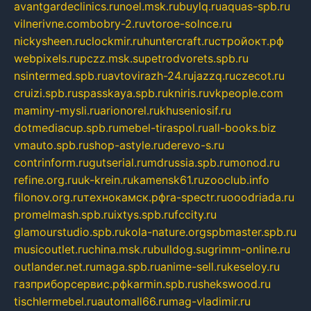
avantgardeclinics.ru
noel.msk.ru
buylq.ru
aquas-spb.ru
vilnerivne.com
bobry-2.ru
vtoroe-solnce.ru
nickysheen.ru
clockmir.ru
huntercraft.ru
стройокт.рф
webpixels.ru
pczz.msk.su
petrodvorets.spb.ru
nsintermed.spb.ru
avtovirazh-24.ru
jazzq.ru
czecot.ru
cruizi.spb.ru
spasskaya.spb.ru
kniris.ru
vkpeople.com
maminy-mysli.ru
arionorel.ru
khuseniosif.ru
dotmediacup.spb.ru
mebel-tiraspol.ru
all-books.biz
vmauto.spb.ru
shop-astyle.ru
derevo-s.ru
contrinform.ru
gutserial.ru
mdrussia.spb.ru
monod.ru
refine.org.ru
uk-krein.ru
kamensk61.ru
zooclub.info
filonov.org.ru
технокамск.рф
ra-spectr.ru
ooodriada.ru
promelmash.spb.ru
ixtys.spb.ru
fccity.ru
glamourstudio.spb.ru
kola-nature.org
spbmaster.spb.ru
musicoutlet.ru
china.msk.ru
bulldog.su
grimm-online.ru
outlander.net.ru
maga.spb.ru
anime-sell.ru
keseloy.ru
газприборсервис.рф
karmin.spb.ru
shekswood.ru
tischlermebel.ru
automall66.ru
mag-vladimir.ru