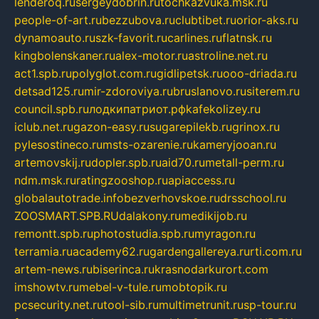
lenderoq.ru
sergeydobrin.ru
tochkazvuka.msk.ru
people-of-art.ru
bezzubova.ru
clubtibet.ru
orior-aks.ru
dynamoauto.ru
szk-favorit.ru
carlines.ru
flatnsk.ru
kingbolenskaner.ru
alex-motor.ru
astroline.net.ru
act1.spb.ru
polyglot.com.ru
gidlipetsk.ru
ooo-driada.ru
detsad125.ru
mir-zdoroviya.ru
bruslanovo.ru
siterem.ru
council.spb.ru
лодкипатриот.рф
kafekolizey.ru
iclub.net.ru
gazon-easy.ru
sugarepilekb.ru
grinox.ru
pylesostineco.ru
msts-ozarenie.ru
kameryjooan.ru
artemovskij.ru
dopler.spb.ru
aid70.ru
metall-perm.ru
ndm.msk.ru
ratingzooshop.ru
apiaccess.ru
globalautotrade.info
bezverhovskoe.ru
drsschool.ru
ZOOSMART.SPB.RU
dalakony.ru
medikijob.ru
remontt.spb.ru
photostudia.spb.ru
myragon.ru
terramia.ru
academy62.ru
gardengallereya.ru
rti.com.ru
artem-news.ru
biserinca.ru
krasnodarkurort.com
imshowtv.ru
mebel-v-tule.ru
mobtopik.ru
pcsecurity.net.ru
tool-sib.ru
multimetrunit.ru
sp-tour.ru