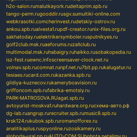
h2o-salon.ru
malutkayork.ru
deltaprim.spb.ru
tango-perm.ru
gooddir.ru
sgv.su
multiki-online.com
webkrasotki.com
cherinvest.ru
detskiy-ostrov.ru
ankou.spb.ru
alvesta1.ru
pdf-creator.ru
nix-files.org.ru
sakhatoday.ru
elektrikersymboler.ru
sputnikyes.ru
golf2club.msk.ru
aeforums.ru
zallclub.ru
multimodal.msk.ru
habaigry.ru
haikko.ru
sobakopedia.ru
isz-fest.ru
ewnc.info
screensaver-clock.net.ru
volnav.spb.ru
comnat.ru
npf.net.ru
7bit.pp.ru
kalugatur.ru
tesiaes.ru
card.com.ru
kazanka.spb.ru
gildiya-kuznecov.ru
kameryboavision.ru
griffoncom.spb.ru
fabrika-emotsiy.ru
PARK-MATROSOVA.RU
agat.spb.ru
avtoyurist-moskva1.ru
hardware.org.ru
схема-авто.рф
dg-lab.ru
angrup.ru
recruiter.spb.ru
music8.spb.ru
krsk124.ru
kubok.spb.ru
romanofforex.ru
analitikaplus.ru
spyonline.ru
zosikamery.ru
sloboda-ural.pp.ru
AUTO-COM.SU
hohota.net
alimy.ru