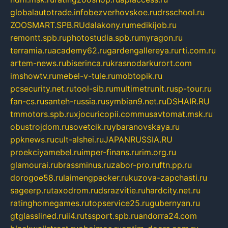
globalautotrade.info
bezverhovskoe.ru
drsschool.ru
ZOOSMART.SPB.RU
dalakony.ru
medikijob.ru
remontt.spb.ru
photostudia.spb.ru
myragon.ru
terramia.ru
academy62.ru
gardengallereya.ru
rti.com.ru
artem-news.ru
biserinca.ru
krasnodarkurort.com
imshowtv.ru
mebel-v-tule.ru
mobtopik.ru
pcsecurity.net.ru
tool-sib.ru
multimetrunit.ru
sp-tour.ru
fan-cs.ru
santeh-russia.ru
symbian9.net.ru
DSHAIR.RU
tmmotors.spb.ru
xjocuricopii.com
musavtomat.msk.ru
obustrojdom.ru
sovetcik.ru
ybaranovskaya.ru
ppknews.ru
cult-alshei.ru
JAPANRUSSIA.RU
proekciyamebel.ru
imper-finans.ru
rim.org.ru
glamourai.ru
brassminus.ru
zabor-pro.ru
ftn.pp.ru
dorogoe58.ru
laimengpacker.ru
kuzova-zapchasti.ru
sageerp.ru
taxodrom.ru
dsrazvitie.ru
hardcity.net.ru
ratinghomegames.ru
topservice25.ru
gubernyan.ru
gtglasslined.ru
ii4.ru
tssport.spb.ru
andorra24.com