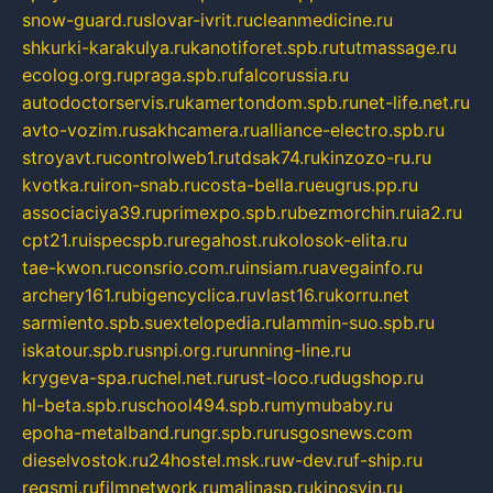
snow-guard.ru
slovar-ivrit.ru
cleanmedicine.ru
shkurki-karakulya.ru
kanotiforet.spb.ru
tutmassage.ru
ecolog.org.ru
praga.spb.ru
falcorussia.ru
autodoctorservis.ru
kamertondom.spb.ru
net-life.net.ru
avto-vozim.ru
sakhcamera.ru
alliance-electro.spb.ru
stroyavt.ru
controlweb1.ru
tdsak74.ru
kinzozo-ru.ru
kvotka.ru
iron-snab.ru
costa-bella.ru
eugrus.pp.ru
associaciya39.ru
primexpo.spb.ru
bezmorchin.ru
ia2.ru
cpt21.ru
ispecspb.ru
regahost.ru
kolosok-elita.ru
tae-kwon.ru
consrio.com.ru
insiam.ru
avegainfo.ru
archery161.ru
bigencyclica.ru
vlast16.ru
korru.net
sarmiento.spb.su
extelopedia.ru
lammin-suo.spb.ru
iskatour.spb.ru
snpi.org.ru
running-line.ru
krygeva-spa.ru
chel.net.ru
rust-loco.ru
dugshop.ru
hl-beta.spb.ru
school494.spb.ru
mymubaby.ru
epoha-metalband.ru
ngr.spb.ru
rusgosnews.com
dieselvostok.ru
24hostel.msk.ru
w-dev.ru
f-ship.ru
regsmi.ru
filmnetwork.ru
malinasp.ru
kinosvin.ru