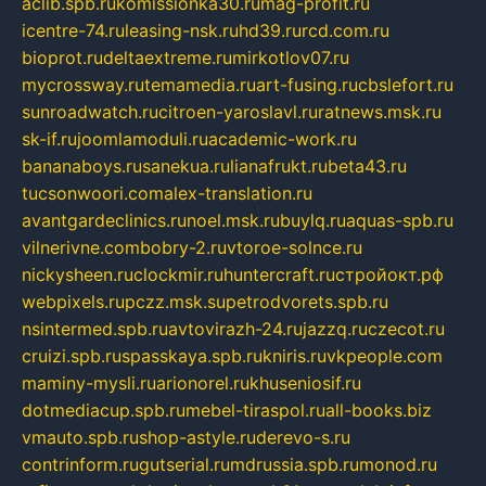
aclib.spb.ru
komissionka30.ru
mag-profit.ru
icentre-74.ru
leasing-nsk.ru
hd39.ru
rcd.com.ru
bioprot.ru
deltaextreme.ru
mirkotlov07.ru
mycrossway.ru
temamedia.ru
art-fusing.ru
cbslefort.ru
sunroadwatch.ru
citroen-yaroslavl.ru
ratnews.msk.ru
sk-if.ru
joomlamoduli.ru
academic-work.ru
bananaboys.ru
sanekua.ru
lianafrukt.ru
beta43.ru
tucsonwoori.com
alex-translation.ru
avantgardeclinics.ru
noel.msk.ru
buylq.ru
aquas-spb.ru
vilnerivne.com
bobry-2.ru
vtoroe-solnce.ru
nickysheen.ru
clockmir.ru
huntercraft.ru
стройокт.рф
webpixels.ru
pczz.msk.su
petrodvorets.spb.ru
nsintermed.spb.ru
avtovirazh-24.ru
jazzq.ru
czecot.ru
cruizi.spb.ru
spasskaya.spb.ru
kniris.ru
vkpeople.com
maminy-mysli.ru
arionorel.ru
khuseniosif.ru
dotmediacup.spb.ru
mebel-tiraspol.ru
all-books.biz
vmauto.spb.ru
shop-astyle.ru
derevo-s.ru
contrinform.ru
gutserial.ru
mdrussia.spb.ru
monod.ru