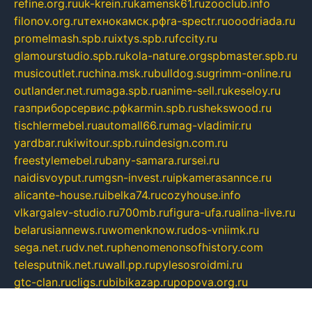
refine.org.ru
uk-krein.ru
kamensk61.ru
zooclub.info
filonov.org.ru
технокамск.рф
ra-spectr.ru
ooodriada.ru
promelmash.spb.ru
ixtys.spb.ru
fccity.ru
glamourstudio.spb.ru
kola-nature.org
spbmaster.spb.ru
musicoutlet.ru
china.msk.ru
bulldog.su
grimm-online.ru
outlander.net.ru
maga.spb.ru
anime-sell.ru
keseloy.ru
газприборсервис.рф
karmin.spb.ru
shekswood.ru
tischlermebel.ru
automall66.ru
mag-vladimir.ru
yardbar.ru
kiwitour.spb.ru
indesign.com.ru
freestylemebel.ru
bany-samara.ru
rsei.ru
naidisvoyput.ru
mgsn-invest.ru
ipkamerasannce.ru
alicante-house.ru
ibelka74.ru
cozyhouse.info
vlkargalev-studio.ru
700mb.ru
figura-ufa.ru
alina-live.ru
belarusiannews.ru
womenknow.ru
dos-vniimk.ru
sega.net.ru
dv.net.ru
phenomenonsofhistory.com
telesputnik.net.ru
wall.pp.ru
pylesosroidmi.ru
gtc-clan.ru
cligs.ru
bibikazap.ru
popova.org.ru
netwhistler.spb.ru
bellvil.ru
bonzon.ru
iss-vladik.ru