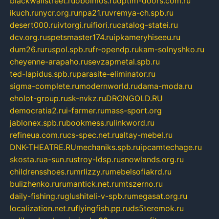
blackwallstreet.ru
oboimos.ru
optim-doors.com.ru
ikuch.ru
nycr.org.ru
npa21.ru
vremya-ch.spb.ru
desert000.ru
ivtorgi.ru
ifiori.ru
catalog-statei.ru
dcv.org.ru
spetsmaster174.ru
ipkameryhiseeu.ru
dum26.ru
ruspol.spb.ru
fr-opendp.ru
kam-solnyshko.ru
cheyenne-arapaho.ru
sevzapmetal.spb.ru
ted-lapidus.spb.ru
parasite-eliminator.ru
sigma-complete.ru
modernworld.ru
dama-moda.ru
eholot-group.ru
sk-nvkz.ru
DRONGOLD.RU
democratia2.ru
i-farmer.ru
mass-sport.org
jablonex.spb.ru
bookmess.ru
linkword.ru
refineua.com.ru
cs-spec.net.ru
altay-mebel.ru
DNK-THEATRE.RU
mechaniks.spb.ru
ipcamtechage.ru
skosta.ru
a-sun.ru
stroy-ldsp.ru
snowlands.org.ru
childrensshoes.ru
mrlizzy.ru
mebelsofiakrd.ru
bulizhenko.ru
rumantick.net.ru
mtszerno.ru
daily-fishing.ru
glushiteli-v-spb.ru
megasat.org.ru
localization.net.ru
flyingfish.pp.ru
ds5teremok.ru