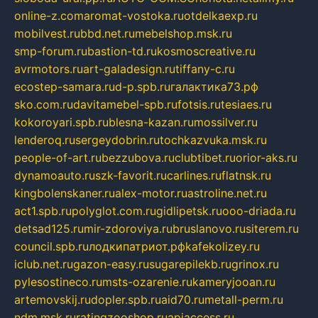
online-z.com
aromat-vostoka.ru
otdelkaexp.ru
mobilvest.ru
bbd.net.ru
mebelshop.msk.ru
smp-forum.ru
bastion-td.ru
kosmoscreative.ru
avrmotors.ru
art-galadesign.ru
tiffany-c.ru
ecostep-samara.ru
d-p.spb.ru
галактика73.рф
sko.com.ru
davitamebel-spb.ru
fotsis.ru
tesiaes.ru
kokoroyari.spb.ru
blesna-kazan.ru
mossilver.ru
lenderoq.ru
sergeydobrin.ru
tochkazvuka.msk.ru
people-of-art.ru
bezzubova.ru
clubtibet.ru
orior-aks.ru
dynamoauto.ru
szk-favorit.ru
carlines.ru
flatnsk.ru
kingbolenskaner.ru
alex-motor.ru
astroline.net.ru
act1.spb.ru
polyglot.com.ru
gidlipetsk.ru
ooo-driada.ru
detsad125.ru
mir-zdoroviya.ru
bruslanovo.ru
siterem.ru
council.spb.ru
лодкипатриот.рф
kafekolizey.ru
iclub.net.ru
gazon-easy.ru
sugarepilekb.ru
grinox.ru
pylesostineco.ru
msts-ozarenie.ru
kameryjooan.ru
artemovskij.ru
dopler.spb.ru
aid70.ru
metall-perm.ru
ndm.msk.ru
ratingzooshop.ru
apiaccess.ru