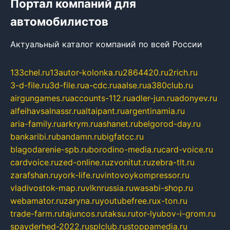
Портал компаний для
автомобилистов
Актуальный каталог компаний по всей России
133chel.ru
13autor-kolonka.ru
2864420.ru
2rich.ru
3-d-file.ru
3d-file.ru
a-cdc.ru
aalse.ru
a380club.ru
airgungames.ru
accounts-112.ru
adler-jun.ru
adonyev.ru
alfeihavsalnassr.ru
altaipant.ru
argentinamia.ru
aria-family.ru
arkrym.ru
ashanet.ru
belgorod-day.ru
bankaribi.ru
bandamn.ru
bigfatcc.ru
blagodarenie-spb.ru
borodino-media.ru
card-voice.ru
cardvoice.ru
zed-online.ru
zvonitut.ru
zebra-tlt.ru
zarafshan.ru
york-life.ru
vintovoykompressor.ru
vladivostok-map.ru
vlknrussia.ru
wasabi-shop.ru
webamator.ru
zaryna.ru
youtubefree.ru
x-ton.ru
trade-farm.ru
tajuncos.ru
taksu.ru
tor-lyubov-i-grom.ru
spayderhed-2022.ru
splclub.ru
stoppamedia.ru