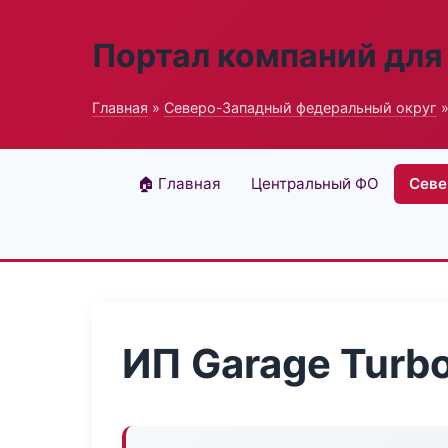
Портал компаний для
Главная
»
Северо-Западный федеральный округ
»
🏠 Главная
Центральный ФО
Севе
ИП Garage Turb