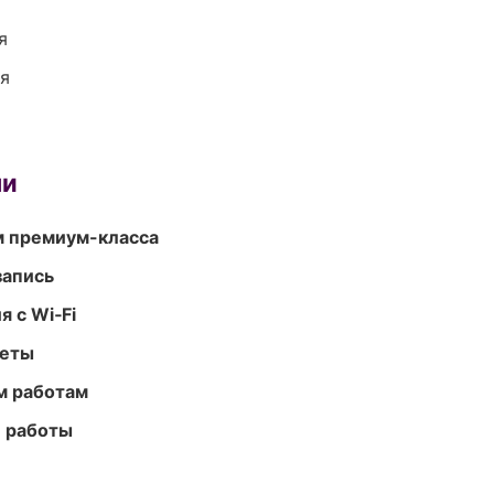
я
ия
ми
м премиум-класса
запись
 с Wi‑Fi
меты
м работам
е работы