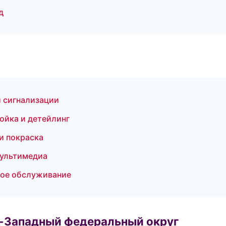
д
 сигнализации
мойка и детейлинг
и покраска
мультимедиа
кое обслуживание
о-Западный федеральный округ