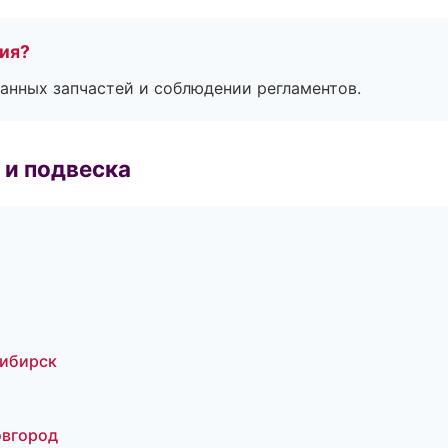
тия?
анных запчастей и соблюдении регламентов.
 и подвеска
сибирск
овгород