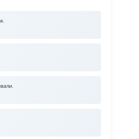
я.
вали.