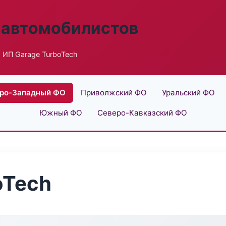
 автомобилистов
 ИП Garage TurboTech
ро-Западный ФО
Приволжский ФО
Уральский ФО
Южный ФО
Северо-Кавказский ФО
oTech