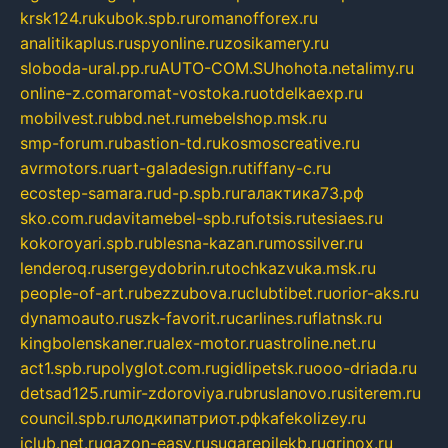
krsk124.ru
kubok.spb.ru
romanofforex.ru
analitikaplus.ru
spyonline.ru
zosikamery.ru
sloboda-ural.pp.ru
AUTO-COM.SU
hohota.net
alimy.ru
online-z.com
aromat-vostoka.ru
otdelkaexp.ru
mobilvest.ru
bbd.net.ru
mebelshop.msk.ru
smp-forum.ru
bastion-td.ru
kosmoscreative.ru
avrmotors.ru
art-galadesign.ru
tiffany-c.ru
ecostep-samara.ru
d-p.spb.ru
галактика73.рф
sko.com.ru
davitamebel-spb.ru
fotsis.ru
tesiaes.ru
kokoroyari.spb.ru
blesna-kazan.ru
mossilver.ru
lenderoq.ru
sergeydobrin.ru
tochkazvuka.msk.ru
people-of-art.ru
bezzubova.ru
clubtibet.ru
orior-aks.ru
dynamoauto.ru
szk-favorit.ru
carlines.ru
flatnsk.ru
kingbolenskaner.ru
alex-motor.ru
astroline.net.ru
act1.spb.ru
polyglot.com.ru
gidlipetsk.ru
ooo-driada.ru
detsad125.ru
mir-zdoroviya.ru
bruslanovo.ru
siterem.ru
council.spb.ru
лодкипатриот.рф
kafekolizey.ru
iclub.net.ru
gazon-easy.ru
sugarepilekb.ru
grinox.ru