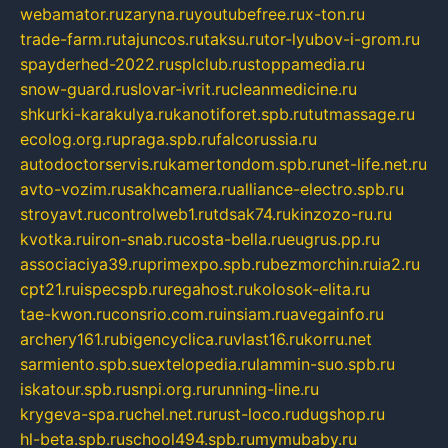
webamator.ru
zaryna.ru
youtubefree.ru
x-ton.ru
trade-farm.ru
tajuncos.ru
taksu.ru
tor-lyubov-i-grom.ru
spayderhed-2022.ru
splclub.ru
stoppamedia.ru
snow-guard.ru
slovar-ivrit.ru
cleanmedicine.ru
shkurki-karakulya.ru
kanotiforet.spb.ru
tutmassage.ru
ecolog.org.ru
praga.spb.ru
falcorussia.ru
autodoctorservis.ru
kamertondom.spb.ru
net-life.net.ru
avto-vozim.ru
sakhcamera.ru
alliance-electro.spb.ru
stroyavt.ru
controlweb1.ru
tdsak74.ru
kinzozo-ru.ru
kvotka.ru
iron-snab.ru
costa-bella.ru
eugrus.pp.ru
associaciya39.ru
primexpo.spb.ru
bezmorchin.ru
ia2.ru
cpt21.ru
ispecspb.ru
regahost.ru
kolosok-elita.ru
tae-kwon.ru
consrio.com.ru
insiam.ru
avegainfo.ru
archery161.ru
bigencyclica.ru
vlast16.ru
korru.net
sarmiento.spb.su
extelopedia.ru
lammin-suo.spb.ru
iskatour.spb.ru
snpi.org.ru
running-line.ru
krygeva-spa.ru
chel.net.ru
rust-loco.ru
dugshop.ru
hl-beta.spb.ru
school494.spb.ru
mymubaby.ru