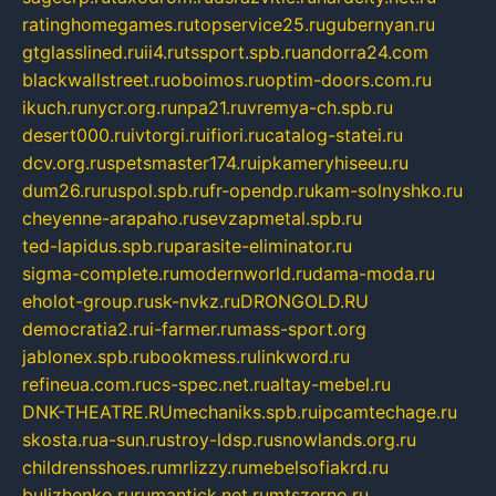
ratinghomegames.ru
topservice25.ru
gubernyan.ru
gtglasslined.ru
ii4.ru
tssport.spb.ru
andorra24.com
blackwallstreet.ru
oboimos.ru
optim-doors.com.ru
ikuch.ru
nycr.org.ru
npa21.ru
vremya-ch.spb.ru
desert000.ru
ivtorgi.ru
ifiori.ru
catalog-statei.ru
dcv.org.ru
spetsmaster174.ru
ipkameryhiseeu.ru
dum26.ru
ruspol.spb.ru
fr-opendp.ru
kam-solnyshko.ru
cheyenne-arapaho.ru
sevzapmetal.spb.ru
ted-lapidus.spb.ru
parasite-eliminator.ru
sigma-complete.ru
modernworld.ru
dama-moda.ru
eholot-group.ru
sk-nvkz.ru
DRONGOLD.RU
democratia2.ru
i-farmer.ru
mass-sport.org
jablonex.spb.ru
bookmess.ru
linkword.ru
refineua.com.ru
cs-spec.net.ru
altay-mebel.ru
DNK-THEATRE.RU
mechaniks.spb.ru
ipcamtechage.ru
skosta.ru
a-sun.ru
stroy-ldsp.ru
snowlands.org.ru
childrensshoes.ru
mrlizzy.ru
mebelsofiakrd.ru
bulizhenko.ru
rumantick.net.ru
mtszerno.ru