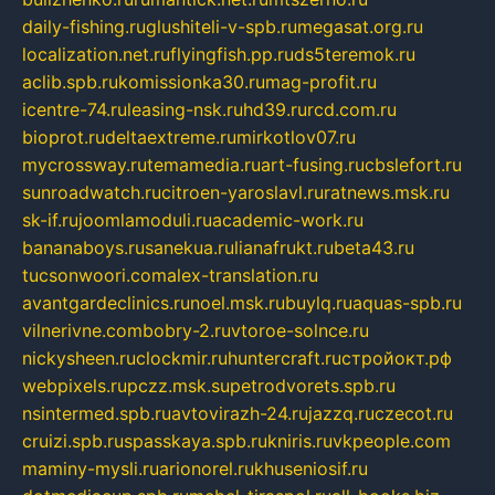
daily-fishing.ru
glushiteli-v-spb.ru
megasat.org.ru
localization.net.ru
flyingfish.pp.ru
ds5teremok.ru
aclib.spb.ru
komissionka30.ru
mag-profit.ru
icentre-74.ru
leasing-nsk.ru
hd39.ru
rcd.com.ru
bioprot.ru
deltaextreme.ru
mirkotlov07.ru
mycrossway.ru
temamedia.ru
art-fusing.ru
cbslefort.ru
sunroadwatch.ru
citroen-yaroslavl.ru
ratnews.msk.ru
sk-if.ru
joomlamoduli.ru
academic-work.ru
bananaboys.ru
sanekua.ru
lianafrukt.ru
beta43.ru
tucsonwoori.com
alex-translation.ru
avantgardeclinics.ru
noel.msk.ru
buylq.ru
aquas-spb.ru
vilnerivne.com
bobry-2.ru
vtoroe-solnce.ru
nickysheen.ru
clockmir.ru
huntercraft.ru
стройокт.рф
webpixels.ru
pczz.msk.su
petrodvorets.spb.ru
nsintermed.spb.ru
avtovirazh-24.ru
jazzq.ru
czecot.ru
cruizi.spb.ru
spasskaya.spb.ru
kniris.ru
vkpeople.com
maminy-mysli.ru
arionorel.ru
khuseniosif.ru