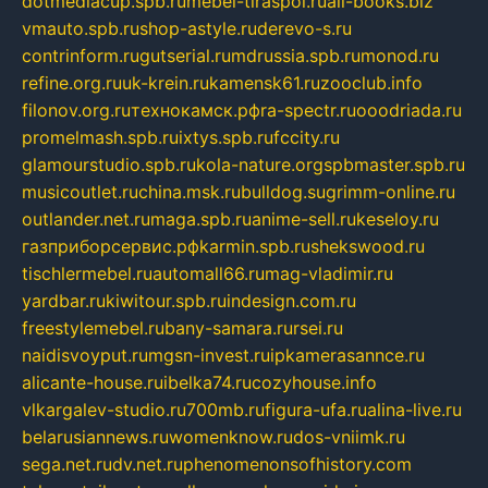
dotmediacup.spb.ru
mebel-tiraspol.ru
all-books.biz
vmauto.spb.ru
shop-astyle.ru
derevo-s.ru
contrinform.ru
gutserial.ru
mdrussia.spb.ru
monod.ru
refine.org.ru
uk-krein.ru
kamensk61.ru
zooclub.info
filonov.org.ru
технокамск.рф
ra-spectr.ru
ooodriada.ru
promelmash.spb.ru
ixtys.spb.ru
fccity.ru
glamourstudio.spb.ru
kola-nature.org
spbmaster.spb.ru
musicoutlet.ru
china.msk.ru
bulldog.su
grimm-online.ru
outlander.net.ru
maga.spb.ru
anime-sell.ru
keseloy.ru
газприборсервис.рф
karmin.spb.ru
shekswood.ru
tischlermebel.ru
automall66.ru
mag-vladimir.ru
yardbar.ru
kiwitour.spb.ru
indesign.com.ru
freestylemebel.ru
bany-samara.ru
rsei.ru
naidisvoyput.ru
mgsn-invest.ru
ipkamerasannce.ru
alicante-house.ru
ibelka74.ru
cozyhouse.info
vlkargalev-studio.ru
700mb.ru
figura-ufa.ru
alina-live.ru
belarusiannews.ru
womenknow.ru
dos-vniimk.ru
sega.net.ru
dv.net.ru
phenomenonsofhistory.com