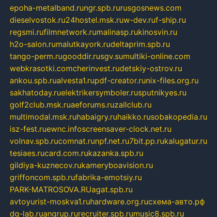
epoha-metalband.ru
ngr.spb.ru
rusgosnews.com
dieselvostok.ru
24hostel.msk.ru
w-dev.ru
f-ship.ru
regsmi.ru
filmnetwork.ru
malinasp.ru
kinosvin.ru
h2o-salon.ru
malutkayork.ru
deltaprim.spb.ru
tango-perm.ru
gooddir.ru
sgv.su
multiki-online.com
webkrasotki.com
cherinvest.ru
detskiy-ostrov.ru
ankou.spb.ru
alvesta1.ru
pdf-creator.ru
nix-files.org.ru
sakhatoday.ru
elektrikersymboler.ru
sputnikyes.ru
golf2club.msk.ru
aeforums.ru
zallclub.ru
multimodal.msk.ru
habaigry.ru
haikko.ru
sobakopedia.ru
isz-fest.ru
ewnc.info
screensaver-clock.net.ru
volnav.spb.ru
comnat.ru
npf.net.ru
7bit.pp.ru
kalugatur.ru
tesiaes.ru
card.com.ru
kazanka.spb.ru
gildiya-kuznecov.ru
kameryboavision.ru
griffoncom.spb.ru
fabrika-emotsiy.ru
PARK-MATROSOVA.RU
agat.spb.ru
avtoyurist-moskva1.ru
hardware.org.ru
схема-авто.рф
dg-lab.ru
angrup.ru
recruiter.spb.ru
music8.spb.ru