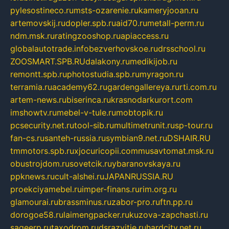
pylesostineco.ru
msts-ozarenie.ru
kameryjooan.ru
artemovskij.ru
dopler.spb.ru
aid70.ru
metall-perm.ru
ndm.msk.ru
ratingzooshop.ru
apiaccess.ru
globalautotrade.info
bezverhovskoe.ru
drsschool.ru
ZOOSMART.SPB.RU
dalakony.ru
medikijob.ru
remontt.spb.ru
photostudia.spb.ru
myragon.ru
terramia.ru
academy62.ru
gardengallereya.ru
rti.com.ru
artem-news.ru
biserinca.ru
krasnodarkurort.com
imshowtv.ru
mebel-v-tule.ru
mobtopik.ru
pcsecurity.net.ru
tool-sib.ru
multimetrunit.ru
sp-tour.ru
fan-cs.ru
santeh-russia.ru
symbian9.net.ru
DSHAIR.RU
tmmotors.spb.ru
xjocuricopii.com
musavtomat.msk.ru
obustrojdom.ru
sovetcik.ru
ybaranovskaya.ru
ppknews.ru
cult-alshei.ru
JAPANRUSSIA.RU
proekciyamebel.ru
imper-finans.ru
rim.org.ru
glamourai.ru
brassminus.ru
zabor-pro.ru
ftn.pp.ru
dorogoe58.ru
laimengpacker.ru
kuzova-zapchasti.ru
sageerp.ru
taxodrom.ru
dsrazvitie.ru
hardcity.net.ru