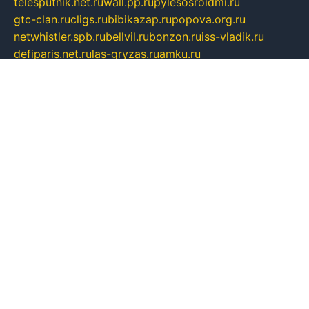
telesputnik.net.ru
wall.pp.ru
pylesosroidmi.ru
gtc-clan.ru
cligs.ru
bibikazap.ru
popova.org.ru
netwhistler.spb.ru
bellvil.ru
bonzon.ru
iss-vladik.ru
defiparis.net.ru
las-gryzas.ru
amku.ru
electednews.spb.ru
feather.org.ru
spar72.ru
tankiigri.ru
dominus.com.ru
ibtree.ru
sanykool.pp.ru
unixlib.org.ru
menatep.spb.ru
gartenterrassen.ru
printeka.ru
skvozilka.com.ru
parkovka-pub.ru
lovemobi.ru
art-ru.ru
emulatorz.com.ru
alucomp.com.ru
tatforum.com.ru
alternativa-profi.ru
dermakler.ru
artsurvey.ru
aredir.ru
khimspas.ru
centr-maxi.ru
2018r.ru
bort-stomer-defort.ru
professional2.ru
gibsons.ru
artselena.ru
art-pilot.ru
ingredient.spb.ru
npfpolimer.spb.ru
argentum.spb.ru
hom-edu.ru
af-num.ru
cashadvanceamericasev.org
trexp.spb.ru
apteka-gerzena.ru
vasilyevka.msk.ru
personalloanrgx.org
tishanskiysdk.ru
atma-volga.ru
yoga-media.ru
asmirnov.ru
betonvodincovo.ru