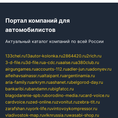
Портал компаний для
автомобилистов
Актуальный каталог компаний по всей России
133chel.ru
13autor-kolonka.ru
2864420.ru
2rich.ru
3-d-file.ru
3d-file.ru
a-cdc.ru
aalse.ru
a380club.ru
airgungames.ru
accounts-112.ru
adler-jun.ru
adonyev.ru
alfeihavsalnassr.ru
altaipant.ru
argentinamia.ru
aria-family.ru
arkrym.ru
ashanet.ru
belgorod-day.ru
bankaribi.ru
bandamn.ru
bigfatcc.ru
blagodarenie-spb.ru
borodino-media.ru
card-voice.ru
cardvoice.ru
zed-online.ru
zvonitut.ru
zebra-tlt.ru
zarafshan.ru
york-life.ru
vintovoykompressor.ru
vladivostok-map.ru
vlknrussia.ru
wasabi-shop.ru