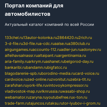
Портал компаний для
автомобилистов
Актуальный каталог компаний по всей России
133chel.ru
13autor-kolonka.ru
2864420.ru
2rich.ru
3-d-file.ru
3d-file.ru
a-cdc.ru
aalse.ru
a380club.ru
airgungames.ru
accounts-112.ru
adler-jun.ru
adonyev.ru
alfeihavsalnassr.ru
altaipant.ru
argentinamia.ru
aria-family.ru
arkrym.ru
ashanet.ru
belgorod-day.ru
bankaribi.ru
bandamn.ru
bigfatcc.ru
blagodarenie-spb.ru
borodino-media.ru
card-voice.ru
cardvoice.ru
zed-online.ru
zvonitut.ru
zebra-tlt.ru
zarafshan.ru
york-life.ru
vintovoykompressor.ru
vladivostok-map.ru
vlknrussia.ru
wasabi-shop.ru
webamator.ru
zaryna.ru
youtubefree.ru
x-ton.ru
trade-farm.ru
tajuncos.ru
taksu.ru
tor-lyubov-i-grom.ru