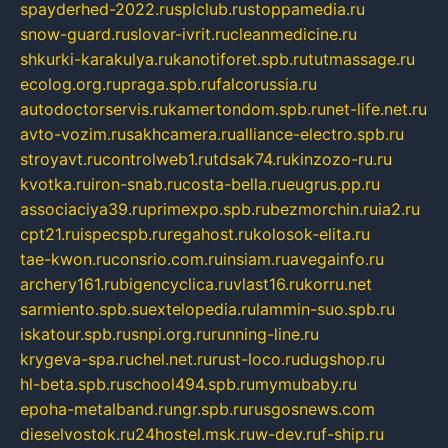
spayderhed-2022.ru
splclub.ru
stoppamedia.ru
snow-guard.ru
slovar-ivrit.ru
cleanmedicine.ru
shkurki-karakulya.ru
kanotiforet.spb.ru
tutmassage.ru
ecolog.org.ru
praga.spb.ru
falcorussia.ru
autodoctorservis.ru
kamertondom.spb.ru
net-life.net.ru
avto-vozim.ru
sakhcamera.ru
alliance-electro.spb.ru
stroyavt.ru
controlweb1.ru
tdsak74.ru
kinzozo-ru.ru
kvotka.ru
iron-snab.ru
costa-bella.ru
eugrus.pp.ru
associaciya39.ru
primexpo.spb.ru
bezmorchin.ru
ia2.ru
cpt21.ru
ispecspb.ru
regahost.ru
kolosok-elita.ru
tae-kwon.ru
consrio.com.ru
insiam.ru
avegainfo.ru
archery161.ru
bigencyclica.ru
vlast16.ru
korru.net
sarmiento.spb.su
extelopedia.ru
lammin-suo.spb.ru
iskatour.spb.ru
snpi.org.ru
running-line.ru
krygeva-spa.ru
chel.net.ru
rust-loco.ru
dugshop.ru
hl-beta.spb.ru
school494.spb.ru
mymubaby.ru
epoha-metalband.ru
ngr.spb.ru
rusgosnews.com
dieselvostok.ru
24hostel.msk.ru
w-dev.ru
f-ship.ru