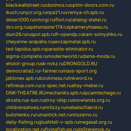
blackwallstreet.ru
oboimos.ru
optim-doors.com.ru
ikuch.ru
nycr.org.ru
npa21.ru
vremya-ch.spb.ru
desert000.ru
ivtorgi.ru
ifiori.ru
catalog-statei.ru
dcv.org.ru
spetsmaster174.ru
ipkameryhiseeu.ru
dum26.ru
ruspol.spb.ru
fr-opendp.ru
kam-solnyshko.ru
cheyenne-arapaho.ru
sevzapmetal.spb.ru
ted-lapidus.spb.ru
parasite-eliminator.ru
sigma-complete.ru
modernworld.ru
dama-moda.ru
eholot-group.ru
sk-nvkz.ru
DRONGOLD.RU
democratia2.ru
i-farmer.ru
mass-sport.org
jablonex.spb.ru
bookmess.ru
linkword.ru
refineua.com.ru
cs-spec.net.ru
altay-mebel.ru
DNK-THEATRE.RU
mechaniks.spb.ru
ipcamtechage.ru
skosta.ru
a-sun.ru
stroy-ldsp.ru
snowlands.org.ru
childrensshoes.ru
mrlizzy.ru
mebelsofiakrd.ru
bulizhenko.ru
rumantick.net.ru
mtszerno.ru
daily-fishing.ru
glushiteli-v-spb.ru
megasat.org.ru
localization.net.ru
flyingfish.pp.ru
ds5teremok.ru