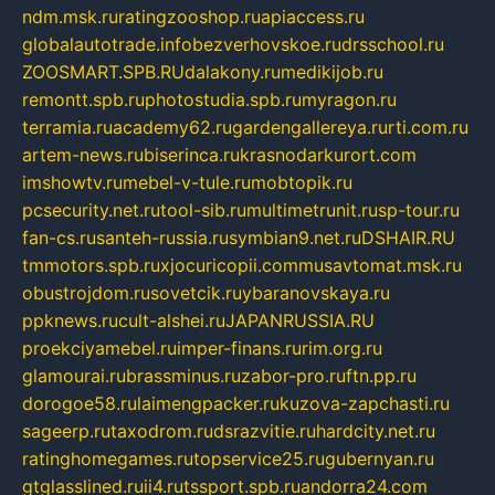
ndm.msk.ru
ratingzooshop.ru
apiaccess.ru
globalautotrade.info
bezverhovskoe.ru
drsschool.ru
ZOOSMART.SPB.RU
dalakony.ru
medikijob.ru
remontt.spb.ru
photostudia.spb.ru
myragon.ru
terramia.ru
academy62.ru
gardengallereya.ru
rti.com.ru
artem-news.ru
biserinca.ru
krasnodarkurort.com
imshowtv.ru
mebel-v-tule.ru
mobtopik.ru
pcsecurity.net.ru
tool-sib.ru
multimetrunit.ru
sp-tour.ru
fan-cs.ru
santeh-russia.ru
symbian9.net.ru
DSHAIR.RU
tmmotors.spb.ru
xjocuricopii.com
musavtomat.msk.ru
obustrojdom.ru
sovetcik.ru
ybaranovskaya.ru
ppknews.ru
cult-alshei.ru
JAPANRUSSIA.RU
proekciyamebel.ru
imper-finans.ru
rim.org.ru
glamourai.ru
brassminus.ru
zabor-pro.ru
ftn.pp.ru
dorogoe58.ru
laimengpacker.ru
kuzova-zapchasti.ru
sageerp.ru
taxodrom.ru
dsrazvitie.ru
hardcity.net.ru
ratinghomegames.ru
topservice25.ru
gubernyan.ru
gtglasslined.ru
ii4.ru
tssport.spb.ru
andorra24.com