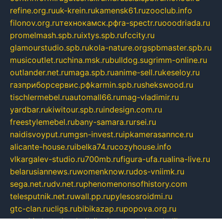
refine.org.ru
uk-krein.ru
kamensk61.ru
zooclub.info
filonov.org.ru
технокамск.рф
ra-spectr.ru
ooodriada.ru
promelmash.spb.ru
ixtys.spb.ru
fccity.ru
glamourstudio.spb.ru
kola-nature.org
spbmaster.spb.ru
musicoutlet.ru
china.msk.ru
bulldog.su
grimm-online.ru
outlander.net.ru
maga.spb.ru
anime-sell.ru
keseloy.ru
газприборсервис.рф
karmin.spb.ru
shekswood.ru
tischlermebel.ru
automall66.ru
mag-vladimir.ru
yardbar.ru
kiwitour.spb.ru
indesign.com.ru
freestylemebel.ru
bany-samara.ru
rsei.ru
naidisvoyput.ru
mgsn-invest.ru
ipkamerasannce.ru
alicante-house.ru
ibelka74.ru
cozyhouse.info
vlkargalev-studio.ru
700mb.ru
figura-ufa.ru
alina-live.ru
belarusiannews.ru
womenknow.ru
dos-vniimk.ru
sega.net.ru
dv.net.ru
phenomenonsofhistory.com
telesputnik.net.ru
wall.pp.ru
pylesosroidmi.ru
gtc-clan.ru
cligs.ru
bibikazap.ru
popova.org.ru
netwhistler.spb.ru
bellvil.ru
bonzon.ru
iss-vladik.ru