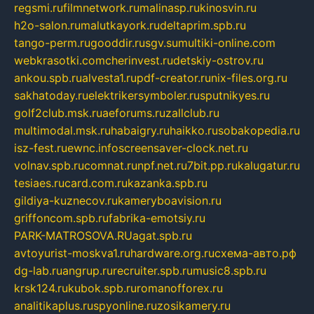
regsmi.ru
filmnetwork.ru
malinasp.ru
kinosvin.ru
h2o-salon.ru
malutkayork.ru
deltaprim.spb.ru
tango-perm.ru
gooddir.ru
sgv.su
multiki-online.com
webkrasotki.com
cherinvest.ru
detskiy-ostrov.ru
ankou.spb.ru
alvesta1.ru
pdf-creator.ru
nix-files.org.ru
sakhatoday.ru
elektrikersymboler.ru
sputnikyes.ru
golf2club.msk.ru
aeforums.ru
zallclub.ru
multimodal.msk.ru
habaigry.ru
haikko.ru
sobakopedia.ru
isz-fest.ru
ewnc.info
screensaver-clock.net.ru
volnav.spb.ru
comnat.ru
npf.net.ru
7bit.pp.ru
kalugatur.ru
tesiaes.ru
card.com.ru
kazanka.spb.ru
gildiya-kuznecov.ru
kameryboavision.ru
griffoncom.spb.ru
fabrika-emotsiy.ru
PARK-MATROSOVA.RU
agat.spb.ru
avtoyurist-moskva1.ru
hardware.org.ru
схема-авто.рф
dg-lab.ru
angrup.ru
recruiter.spb.ru
music8.spb.ru
krsk124.ru
kubok.spb.ru
romanofforex.ru
analitikaplus.ru
spyonline.ru
zosikamery.ru