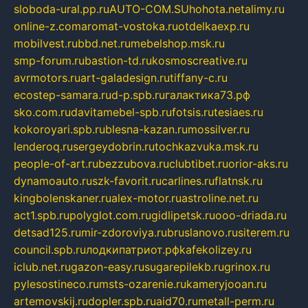
sloboda-ural.pp.ru
AUTO-COM.SU
hohota.net
alimy.ru
online-z.com
aromat-vostoka.ru
otdelkaexp.ru
mobilvest.ru
bbd.net.ru
mebelshop.msk.ru
smp-forum.ru
bastion-td.ru
kosmoscreative.ru
avrmotors.ru
art-galadesign.ru
tiffany-c.ru
ecostep-samara.ru
d-p.spb.ru
галактика73.рф
sko.com.ru
davitamebel-spb.ru
fotsis.ru
tesiaes.ru
kokoroyari.spb.ru
blesna-kazan.ru
mossilver.ru
lenderoq.ru
sergeydobrin.ru
tochkazvuka.msk.ru
people-of-art.ru
bezzubova.ru
clubtibet.ru
orior-aks.ru
dynamoauto.ru
szk-favorit.ru
carlines.ru
flatnsk.ru
kingbolenskaner.ru
alex-motor.ru
astroline.net.ru
act1.spb.ru
polyglot.com.ru
gidlipetsk.ru
ooo-driada.ru
detsad125.ru
mir-zdoroviya.ru
bruslanovo.ru
siterem.ru
council.spb.ru
лодкипатриот.рф
kafekolizey.ru
iclub.net.ru
gazon-easy.ru
sugarepilekb.ru
grinox.ru
pylesostineco.ru
msts-ozarenie.ru
kameryjooan.ru
artemovskij.ru
dopler.spb.ru
aid70.ru
metall-perm.ru