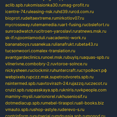
aclib.spb.ru
komissionka30.ru
mag-profit.ru
icentre-74.ru
leasing-nsk.ru
hd39.ru
rcd.com.ru
bioprot.ru
deltaextreme.ru
mirkotlov07.ru
mycrossway.ru
temamedia.ru
art-fusing.ru
cbslefort.ru
sunroadwatch.ru
citroen-yaroslavl.ru
ratnews.msk.ru
sk-if.ru
joomlamoduli.ru
academic-work.ru
bananaboys.ru
sanekua.ru
lianafrukt.ru
beta43.ru
tucsonwoori.com
alex-translation.ru
avantgardeclinics.ru
noel.msk.ru
buylq.ru
aquas-spb.ru
vilnerivne.com
bobry-2.ru
vtoroe-solnce.ru
nickysheen.ru
clockmir.ru
huntercraft.ru
стройокт.рф
webpixels.ru
pczz.msk.su
petrodvorets.spb.ru
nsintermed.spb.ru
avtovirazh-24.ru
jazzq.ru
czecot.ru
cruizi.spb.ru
spasskaya.spb.ru
kniris.ru
vkpeople.com
maminy-mysli.ru
arionorel.ru
khuseniosif.ru
dotmediacup.spb.ru
mebel-tiraspol.ru
all-books.biz
vmauto.spb.ru
shop-astyle.ru
derevo-s.ru
contrinform.ru
gutserial.ru
mdrussia.spb.ru
monod.ru