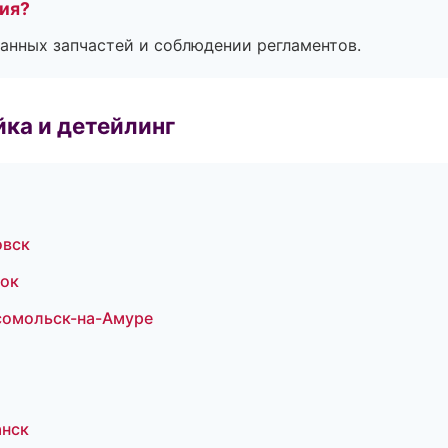
тия?
анных запчастей и соблюдении регламентов.
ка и детейлинг
овск
ток
сомольск-на-Амуре
анск