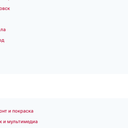
овск
ала
од
онт и покраска
к и мультимедиа