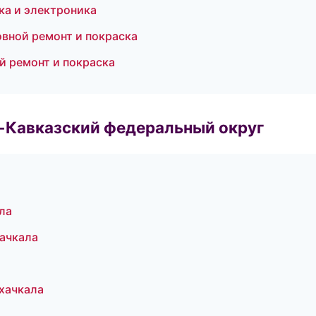
ка и электроника
овной ремонт и покраска
й ремонт и покраска
о-Кавказский федеральный округ
ла
хачкала
ахачкала