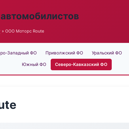
 автомобилистов
г
» ООО Моторс Route
ро-Западный ФО
Приволжский ФО
Уральский ФО
Южный ФО
Северо-Кавказский ФО
ute