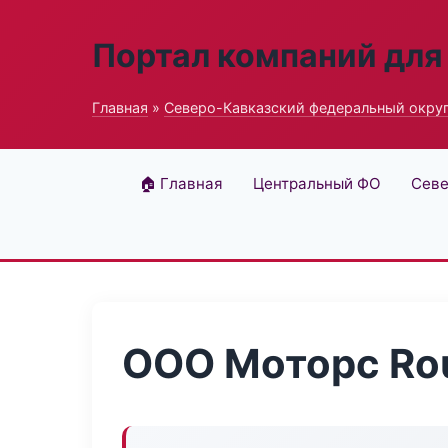
Портал компаний для
Главная
»
Северо-Кавказский федеральный окру
🏠 Главная
Центральный ФО
Севе
ООО Моторс Ro