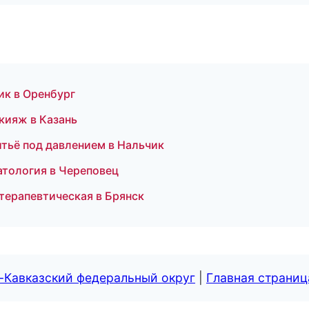
ик в Оренбург
кияж в Казань
литьё под давлением в Нальчик
атология в Череповец
 терапевтическая в Брянск
-Кавказский федеральный округ
|
Главная страниц