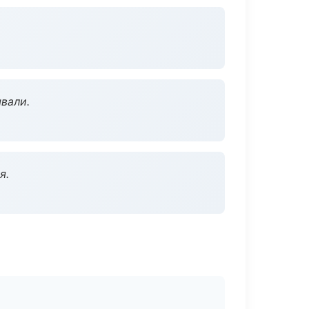
вали.
я.