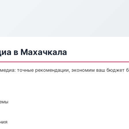
диа в Махачкала
имедиа: точные рекомендации, экономим ваш бюджет бе
темы
ния