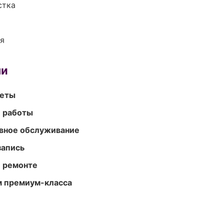
стка
ия
ми
меты
е работы
вное обслуживание
запись
и ремонте
м премиум-класса