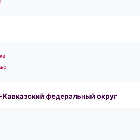
к
ка
ска
о-Кавказский федеральный округ