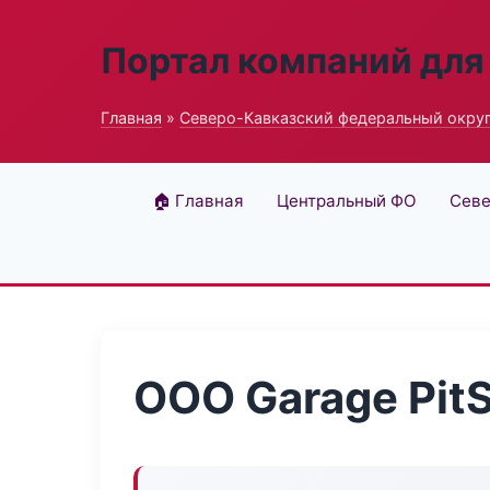
Портал компаний для
Главная
»
Северо-Кавказский федеральный окру
🏠 Главная
Центральный ФО
Севе
ООО Garage Pit