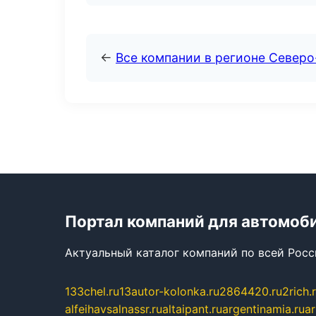
←
Все компании в регионе Северо
Портал компаний для автомоб
Актуальный каталог компаний по всей Рос
133chel.ru
13autor-kolonka.ru
2864420.ru
2rich.
alfeihavsalnassr.ru
altaipant.ru
argentinamia.ru
ar