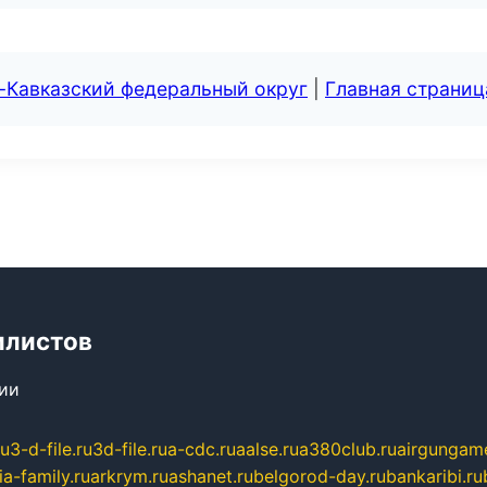
-Кавказский федеральный округ
|
Главная страниц
илистов
сии
ru
3-d-file.ru
3d-file.ru
a-cdc.ru
aalse.ru
a380club.ru
airgungame
ia-family.ru
arkrym.ru
ashanet.ru
belgorod-day.ru
bankaribi.ru