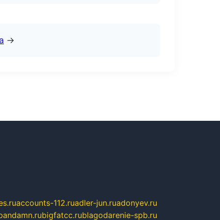
а
→
s.ru
accounts-112.ru
adler-jun.ru
adonyev.ru
bandamn.ru
bigfatcc.ru
blagodarenie-spb.ru