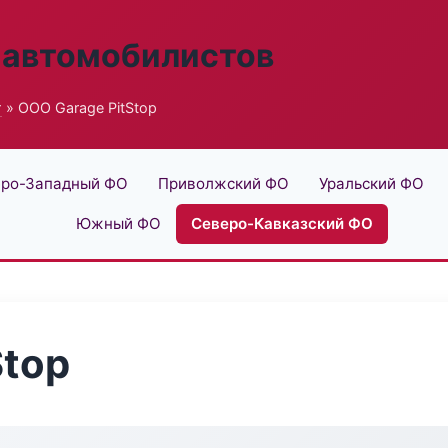
 автомобилистов
г
» ООО Garage PitStop
ро-Западный ФО
Приволжский ФО
Уральский ФО
Южный ФО
Северо-Кавказский ФО
Stop