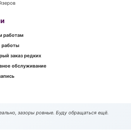
йзеров
ми
м работам
е работы
рый заказ редких
вное обслуживание
запись
еально, зазоры ровные. Буду обращаться ещё.