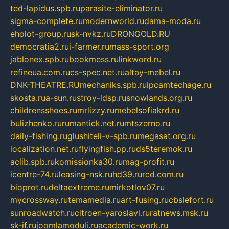
ted-lapidus.spb.ru
parasite-eliminator.ru
sigma-complete.ru
modernworld.ru
dama-moda.ru
eholot-group.ru
sk-nvkz.ru
DRONGOLD.RU
democratia2.ru
i-farmer.ru
mass-sport.org
jablonex.spb.ru
bookmess.ru
linkword.ru
refineua.com.ru
cs-spec.net.ru
altay-mebel.ru
DNK-THEATRE.RU
mechaniks.spb.ru
ipcamtechage.ru
skosta.ru
a-sun.ru
stroy-ldsp.ru
snowlands.org.ru
childrensshoes.ru
mrlizzy.ru
mebelsofiakrd.ru
bulizhenko.ru
rumantick.net.ru
mtszerno.ru
daily-fishing.ru
glushiteli-v-spb.ru
megasat.org.ru
localization.net.ru
flyingfish.pp.ru
ds5teremok.ru
aclib.spb.ru
komissionka30.ru
mag-profit.ru
icentre-74.ru
leasing-nsk.ru
hd39.ru
rcd.com.ru
bioprot.ru
deltaextreme.ru
mirkotlov07.ru
mycrossway.ru
temamedia.ru
art-fusing.ru
cbslefort.ru
sunroadwatch.ru
citroen-yaroslavl.ru
ratnews.msk.ru
sk-if.ru
joomlamoduli.ru
academic-work.ru