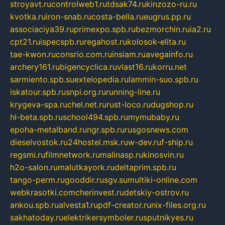
stroyavt.ru
controlweb1.ru
tdsak74.ru
kinzozo-ru.ru
kvotka.ru
iron-snab.ru
costa-bella.ru
eugrus.pp.ru
associaciya39.ru
primexpo.spb.ru
bezmorchin.ru
ia2.ru
cpt21.ru
ispecspb.ru
regahost.ru
kolosok-elita.ru
tae-kwon.ru
consrio.com.ru
insiam.ru
avegainfo.ru
archery161.ru
bigencyclica.ru
vlast16.ru
korru.net
sarmiento.spb.su
extelopedia.ru
lammin-suo.spb.ru
iskatour.spb.ru
snpi.org.ru
running-line.ru
krygeva-spa.ru
chel.net.ru
rust-loco.ru
dugshop.ru
hl-beta.spb.ru
school494.spb.ru
mymubaby.ru
epoha-metalband.ru
ngr.spb.ru
rusgosnews.com
dieselvostok.ru
24hostel.msk.ru
w-dev.ru
f-ship.ru
regsmi.ru
filmnetwork.ru
malinasp.ru
kinosvin.ru
h2o-salon.ru
malutkayork.ru
deltaprim.spb.ru
tango-perm.ru
gooddir.ru
sgv.su
multiki-online.com
webkrasotki.com
cherinvest.ru
detskiy-ostrov.ru
ankou.spb.ru
alvesta1.ru
pdf-creator.ru
nix-files.org.ru
sakhatoday.ru
elektrikersymboler.ru
sputnikyes.ru