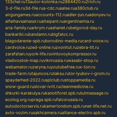
133chel.ru
13autor-kolonka.ru
2864420.ru
2rich.ru
3-d-file.ru
3d-file.ru
a-cdc.ru
aalse.ru
a380club.ru
airgungames.ru
accounts-112.ru
adler-jun.ru
adonyev.ru
alfeihavsalnassr.ru
altaipant.ru
argentinamia.ru
aria-family.ru
arkrym.ru
ashanet.ru
belgorod-day.ru
bankaribi.ru
bandamn.ru
bigfatcc.ru
blagodarenie-spb.ru
borodino-media.ru
card-voice.ru
cardvoice.ru
zed-online.ru
zvonitut.ru
zebra-tlt.ru
zarafshan.ru
york-life.ru
vintovoykompressor.ru
vladivostok-map.ru
vlknrussia.ru
wasabi-shop.ru
webamator.ru
zaryna.ru
youtubefree.ru
x-ton.ru
trade-farm.ru
tajuncos.ru
taksu.ru
tor-lyubov-i-grom.ru
spayderhed-2022.ru
splclub.ru
stoppamedia.ru
snow-guard.ru
slovar-ivrit.ru
cleanmedicine.ru
shkurki-karakulya.ru
kanotiforet.spb.ru
tutmassage.ru
ecolog.org.ru
praga.spb.ru
falcorussia.ru
autodoctorservis.ru
kamertondom.spb.ru
net-life.net.ru
avto-vozim.ru
sakhcamera.ru
alliance-electro.spb.ru