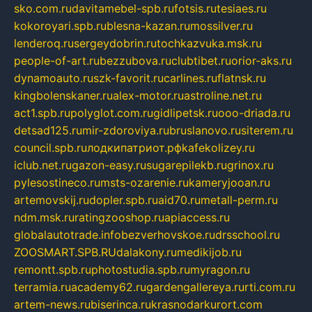
sko.com.ru
davitamebel-spb.ru
fotsis.ru
tesiaes.ru
kokoroyari.spb.ru
blesna-kazan.ru
mossilver.ru
lenderoq.ru
sergeydobrin.ru
tochkazvuka.msk.ru
people-of-art.ru
bezzubova.ru
clubtibet.ru
orior-aks.ru
dynamoauto.ru
szk-favorit.ru
carlines.ru
flatnsk.ru
kingbolenskaner.ru
alex-motor.ru
astroline.net.ru
act1.spb.ru
polyglot.com.ru
gidlipetsk.ru
ooo-driada.ru
detsad125.ru
mir-zdoroviya.ru
bruslanovo.ru
siterem.ru
council.spb.ru
лодкипатриот.рф
kafekolizey.ru
iclub.net.ru
gazon-easy.ru
sugarepilekb.ru
grinox.ru
pylesostineco.ru
msts-ozarenie.ru
kameryjooan.ru
artemovskij.ru
dopler.spb.ru
aid70.ru
metall-perm.ru
ndm.msk.ru
ratingzooshop.ru
apiaccess.ru
globalautotrade.info
bezverhovskoe.ru
drsschool.ru
ZOOSMART.SPB.RU
dalakony.ru
medikijob.ru
remontt.spb.ru
photostudia.spb.ru
myragon.ru
terramia.ru
academy62.ru
gardengallereya.ru
rti.com.ru
artem-news.ru
biserinca.ru
krasnodarkurort.com