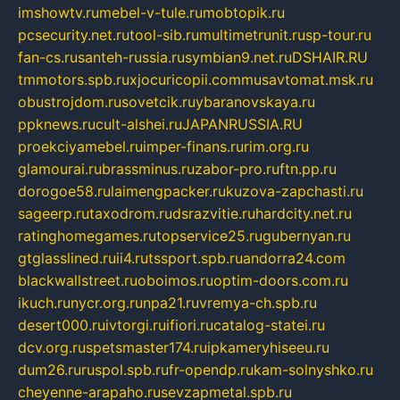
imshowtv.ru
mebel-v-tule.ru
mobtopik.ru
pcsecurity.net.ru
tool-sib.ru
multimetrunit.ru
sp-tour.ru
fan-cs.ru
santeh-russia.ru
symbian9.net.ru
DSHAIR.RU
tmmotors.spb.ru
xjocuricopii.com
musavtomat.msk.ru
obustrojdom.ru
sovetcik.ru
ybaranovskaya.ru
ppknews.ru
cult-alshei.ru
JAPANRUSSIA.RU
proekciyamebel.ru
imper-finans.ru
rim.org.ru
glamourai.ru
brassminus.ru
zabor-pro.ru
ftn.pp.ru
dorogoe58.ru
laimengpacker.ru
kuzova-zapchasti.ru
sageerp.ru
taxodrom.ru
dsrazvitie.ru
hardcity.net.ru
ratinghomegames.ru
topservice25.ru
gubernyan.ru
gtglasslined.ru
ii4.ru
tssport.spb.ru
andorra24.com
blackwallstreet.ru
oboimos.ru
optim-doors.com.ru
ikuch.ru
nycr.org.ru
npa21.ru
vremya-ch.spb.ru
desert000.ru
ivtorgi.ru
ifiori.ru
catalog-statei.ru
dcv.org.ru
spetsmaster174.ru
ipkameryhiseeu.ru
dum26.ru
ruspol.spb.ru
fr-opendp.ru
kam-solnyshko.ru
cheyenne-arapaho.ru
sevzapmetal.spb.ru