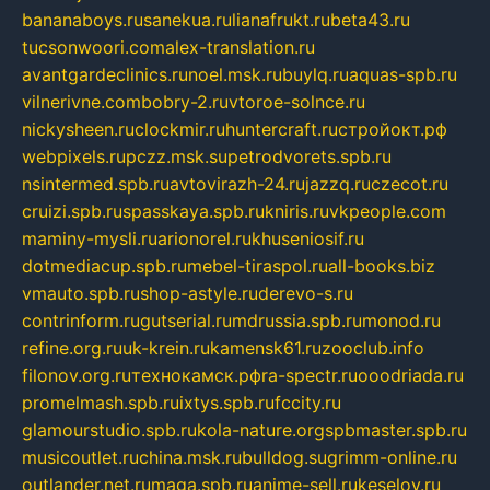
bananaboys.ru
sanekua.ru
lianafrukt.ru
beta43.ru
tucsonwoori.com
alex-translation.ru
avantgardeclinics.ru
noel.msk.ru
buylq.ru
aquas-spb.ru
vilnerivne.com
bobry-2.ru
vtoroe-solnce.ru
nickysheen.ru
clockmir.ru
huntercraft.ru
стройокт.рф
webpixels.ru
pczz.msk.su
petrodvorets.spb.ru
nsintermed.spb.ru
avtovirazh-24.ru
jazzq.ru
czecot.ru
cruizi.spb.ru
spasskaya.spb.ru
kniris.ru
vkpeople.com
maminy-mysli.ru
arionorel.ru
khuseniosif.ru
dotmediacup.spb.ru
mebel-tiraspol.ru
all-books.biz
vmauto.spb.ru
shop-astyle.ru
derevo-s.ru
contrinform.ru
gutserial.ru
mdrussia.spb.ru
monod.ru
refine.org.ru
uk-krein.ru
kamensk61.ru
zooclub.info
filonov.org.ru
технокамск.рф
ra-spectr.ru
ooodriada.ru
promelmash.spb.ru
ixtys.spb.ru
fccity.ru
glamourstudio.spb.ru
kola-nature.org
spbmaster.spb.ru
musicoutlet.ru
china.msk.ru
bulldog.su
grimm-online.ru
outlander.net.ru
maga.spb.ru
anime-sell.ru
keseloy.ru