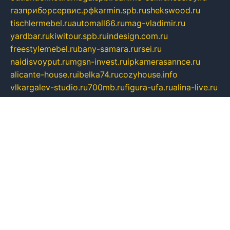
газприборсервис.рф
karmin.spb.ru
shekswood.ru
tischlermebel.ru
automall66.ru
mag-vladimir.ru
yardbar.ru
kiwitour.spb.ru
indesign.com.ru
freestylemebel.ru
bany-samara.ru
rsei.ru
naidisvoyput.ru
mgsn-invest.ru
ipkamerasannce.ru
alicante-house.ru
ibelka74.ru
cozyhouse.info
vlkargalev-studio.ru
700mb.ru
figura-ufa.ru
alina-live.ru
belarusiannews.ru
womenknow.ru
dos-vniimk.ru
sega.net.ru
dv.net.ru
phenomenonsofhistory.com
telesputnik.net.ru
wall.pp.ru
pylesosroidmi.ru
gtc-clan.ru
cligs.ru
bibikazap.ru
popova.org.ru
netwhistler.spb.ru
bellvil.ru
bonzon.ru
iss-vladik.ru
defiparis.net.ru
las-gryzas.ru
amku.ru
electednews.spb.ru
feather.org.ru
spar72.ru
tankiigri.ru
dominus.com.ru
ibtree.ru
sanykool.pp.ru
unixlib.org.ru
menatep.spb.ru
gartenterrassen.ru
printeka.ru
skvozilka.com.ru
parkovka-pub.ru
lovemobi.ru
art-ru.ru
emulatorz.com.ru
alucomp.com.ru
tatforum.com.ru