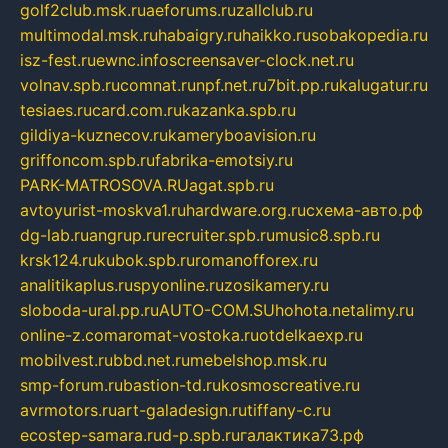
golf2club.msk.ru
aeforums.ru
zallclub.ru
multimodal.msk.ru
habaigry.ru
haikko.ru
sobakopedia.ru
isz-fest.ru
ewnc.info
screensaver-clock.net.ru
volnav.spb.ru
comnat.ru
npf.net.ru
7bit.pp.ru
kalugatur.ru
tesiaes.ru
card.com.ru
kazanka.spb.ru
gildiya-kuznecov.ru
kameryboavision.ru
griffoncom.spb.ru
fabrika-emotsiy.ru
PARK-MATROSOVA.RU
agat.spb.ru
avtoyurist-moskva1.ru
hardware.org.ru
схема-авто.рф
dg-lab.ru
angrup.ru
recruiter.spb.ru
music8.spb.ru
krsk124.ru
kubok.spb.ru
romanofforex.ru
analitikaplus.ru
spyonline.ru
zosikamery.ru
sloboda-ural.pp.ru
AUTO-COM.SU
hohota.net
alimy.ru
online-z.com
aromat-vostoka.ru
otdelkaexp.ru
mobilvest.ru
bbd.net.ru
mebelshop.msk.ru
smp-forum.ru
bastion-td.ru
kosmoscreative.ru
avrmotors.ru
art-galadesign.ru
tiffany-c.ru
ecostep-samara.ru
d-p.spb.ru
галактика73.рф