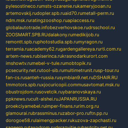
pylesostineco.ru
msts-ozarenie.ru
kameryjooan.ru
artemovskij.ru
dopler.spb.ru
aid70.ru
metall-perm.ru
ndm.msk.ru
ratingzooshop.ru
apiaccess.ru
globalautotrade.info
bezverhovskoe.ru
drsschool.ru
ZOOSMART.SPB.RU
dalakony.ru
medikijob.ru
remontt.spb.ru
photostudia.spb.ru
myragon.ru
terramia.ru
academy62.ru
gardengallereya.ru
rti.com.ru
artem-news.ru
biserinca.ru
krasnodarkurort.com
imshowtv.ru
mebel-v-tule.ru
mobtopik.ru
pcsecurity.net.ru
tool-sib.ru
multimetrunit.ru
sp-tour.ru
fan-cs.ru
santeh-russia.ru
symbian9.net.ru
DSHAIR.RU
tmmotors.spb.ru
xjocuricopii.com
musavtomat.msk.ru
obustrojdom.ru
sovetcik.ru
ybaranovskaya.ru
ppknews.ru
cult-alshei.ru
JAPANRUSSIA.RU
proekciyamebel.ru
imper-finans.ru
rim.org.ru
glamourai.ru
brassminus.ru
zabor-pro.ru
ftn.pp.ru
dorogoe58.ru
laimengpacker.ru
kuzova-zapchasti.ru
sageerp.ru
taxodrom.ru
dsrazvitie.ru
hardcity.net.ru