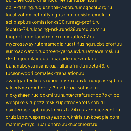
bulizhenko.ru
rumantick.net.ru
mtszerno.ru
daily-fishing.ru
glushiteli-v-spb.ru
megasat.org.ru
localization.net.ru
flyingfish.pp.ru
ds5teremok.ru
aclib.spb.ru
komissionka30.ru
mag-profit.ru
icentre-74.ru
leasing-nsk.ru
hd39.ru
rcd.com.ru
bioprot.ru
deltaextreme.ru
mirkotlov07.ru
mycrossway.ru
temamedia.ru
art-fusing.ru
cbslefort.ru
sunroadwatch.ru
citroen-yaroslavl.ru
ratnews.msk.ru
sk-if.ru
joomlamoduli.ru
academic-work.ru
bananaboys.ru
sanekua.ru
lianafrukt.ru
beta43.ru
tucsonwoori.com
alex-translation.ru
avantgardeclinics.ru
noel.msk.ru
buylq.ru
aquas-spb.ru
vilnerivne.com
bobry-2.ru
vtoroe-solnce.ru
nickysheen.ru
clockmir.ru
huntercraft.ru
стройокт.рф
webpixels.ru
pczz.msk.su
petrodvorets.spb.ru
nsintermed.spb.ru
avtovirazh-24.ru
jazzq.ru
czecot.ru
cruizi.spb.ru
spasskaya.spb.ru
kniris.ru
vkpeople.com
maminy-mysli.ru
arionorel.ru
khuseniosif.ru