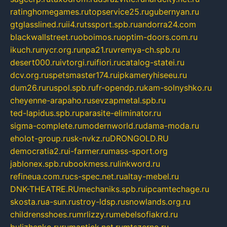
ratinghomegames.ru
topservice25.ru
gubernyan.ru
gtglasslined.ru
ii4.ru
tssport.spb.ru
andorra24.com
blackwallstreet.ru
oboimos.ru
optim-doors.com.ru
ikuch.ru
nycr.org.ru
npa21.ru
vremya-ch.spb.ru
desert000.ru
ivtorgi.ru
ifiori.ru
catalog-statei.ru
dcv.org.ru
spetsmaster174.ru
ipkameryhiseeu.ru
dum26.ru
ruspol.spb.ru
fr-opendp.ru
kam-solnyshko.ru
cheyenne-arapaho.ru
sevzapmetal.spb.ru
ted-lapidus.spb.ru
parasite-eliminator.ru
sigma-complete.ru
modernworld.ru
dama-moda.ru
eholot-group.ru
sk-nvkz.ru
DRONGOLD.RU
democratia2.ru
i-farmer.ru
mass-sport.org
jablonex.spb.ru
bookmess.ru
linkword.ru
refineua.com.ru
cs-spec.net.ru
altay-mebel.ru
DNK-THEATRE.RU
mechaniks.spb.ru
ipcamtechage.ru
skosta.ru
a-sun.ru
stroy-ldsp.ru
snowlands.org.ru
childrensshoes.ru
mrlizzy.ru
mebelsofiakrd.ru