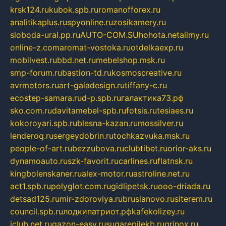
krsk124.ru
kubok.spb.ru
romanofforex.ru
analitikaplus.ru
spyonline.ru
zosikamery.ru
sloboda-ural.pp.ru
AUTO-COM.SU
hohota.net
alimy.ru
online-z.com
aromat-vostoka.ru
otdelkaexp.ru
mobilvest.ru
bbd.net.ru
mebelshop.msk.ru
smp-forum.ru
bastion-td.ru
kosmoscreative.ru
avrmotors.ru
art-galadesign.ru
tiffany-c.ru
ecostep-samara.ru
d-p.spb.ru
галактика73.рф
sko.com.ru
davitamebel-spb.ru
fotsis.ru
tesiaes.ru
kokoroyari.spb.ru
blesna-kazan.ru
mossilver.ru
lenderoq.ru
sergeydobrin.ru
tochkazvuka.msk.ru
people-of-art.ru
bezzubova.ru
clubtibet.ru
orior-aks.ru
dynamoauto.ru
szk-favorit.ru
carlines.ru
flatnsk.ru
kingbolenskaner.ru
alex-motor.ru
astroline.net.ru
act1.spb.ru
polyglot.com.ru
gidlipetsk.ru
ooo-driada.ru
detsad125.ru
mir-zdoroviya.ru
bruslanovo.ru
siterem.ru
council.spb.ru
лодкипатриот.рф
kafekolizey.ru
iclub.net.ru
gazon-easy.ru
sugarepilekb.ru
grinox.ru