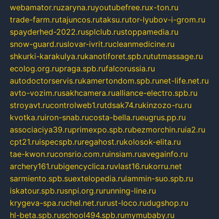
webamator.ru
zaryna.ru
youtubefree.ru
x-ton.ru
trade-farm.ru
tajuncos.ru
taksu.ru
tor-lyubov-i-grom.ru
spayderhed-2022.ru
splclub.ru
stoppamedia.ru
snow-guard.ru
slovar-ivrit.ru
cleanmedicine.ru
shkurki-karakulya.ru
kanotiforet.spb.ru
tutmassage.ru
ecolog.org.ru
praga.spb.ru
falcorussia.ru
autodoctorservis.ru
kamertondom.spb.ru
net-life.net.ru
avto-vozim.ru
sakhcamera.ru
alliance-electro.spb.ru
stroyavt.ru
controlweb1.ru
tdsak74.ru
kinzozo-ru.ru
kvotka.ru
iron-snab.ru
costa-bella.ru
eugrus.pp.ru
associaciya39.ru
primexpo.spb.ru
bezmorchin.ru
ia2.ru
cpt21.ru
ispecspb.ru
regahost.ru
kolosok-elita.ru
tae-kwon.ru
consrio.com.ru
insiam.ru
avegainfo.ru
archery161.ru
bigencyclica.ru
vlast16.ru
korru.net
sarmiento.spb.su
extelopedia.ru
lammin-suo.spb.ru
iskatour.spb.ru
snpi.org.ru
running-line.ru
krygeva-spa.ru
chel.net.ru
rust-loco.ru
dugshop.ru
hl-beta.spb.ru
school494.spb.ru
mymubaby.ru