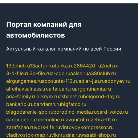
Портал компаний для
автомобилистов
Актуальный каталог компаний по всей России
133chel.ru
13autor-kolonka.ru
2864420.ru
2rich.ru
3-d-file.ru
3d-file.ru
a-cdc.ru
aalse.ru
a380club.ru
airgungames.ru
accounts-112.ru
adler-jun.ru
adonyev.ru
alfeihavsalnassr.ru
altaipant.ru
argentinamia.ru
aria-family.ru
arkrym.ru
ashanet.ru
belgorod-day.ru
bankaribi.ru
bandamn.ru
bigfatcc.ru
blagodarenie-spb.ru
borodino-media.ru
card-voice.ru
cardvoice.ru
zed-online.ru
zvonitut.ru
zebra-tlt.ru
zarafshan.ru
york-life.ru
vintovoykompressor.ru
vladivostok-map.ru
vlknrussia.ru
wasabi-shop.ru