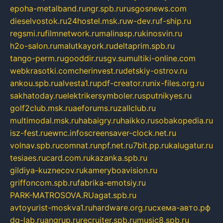
epoha-metalband.ru
ngr.spb.ru
rusgosnews.com
dieselvostok.ru
24hostel.msk.ru
w-dev.ru
f-ship.ru
regsmi.ru
filmnetwork.ru
malinasp.ru
kinosvin.ru
h2o-salon.ru
malutkayork.ru
deltaprim.spb.ru
tango-perm.ru
gooddir.ru
sgv.su
multiki-online.com
webkrasotki.com
cherinvest.ru
detskiy-ostrov.ru
ankou.spb.ru
alvesta1.ru
pdf-creator.ru
nix-files.org.ru
sakhatoday.ru
elektrikersymboler.ru
sputnikyes.ru
golf2club.msk.ru
aeforums.ru
zallclub.ru
multimodal.msk.ru
habaigry.ru
haikko.ru
sobakopedia.ru
isz-fest.ru
ewnc.info
screensaver-clock.net.ru
volnav.spb.ru
comnat.ru
npf.net.ru
7bit.pp.ru
kalugatur.ru
tesiaes.ru
card.com.ru
kazanka.spb.ru
gildiya-kuznecov.ru
kameryboavision.ru
griffoncom.spb.ru
fabrika-emotsiy.ru
PARK-MATROSOVA.RU
agat.spb.ru
avtoyurist-moskva1.ru
hardware.org.ru
схема-авто.рф
dg-lab.ru
angrup.ru
recruiter.spb.ru
music8.spb.ru