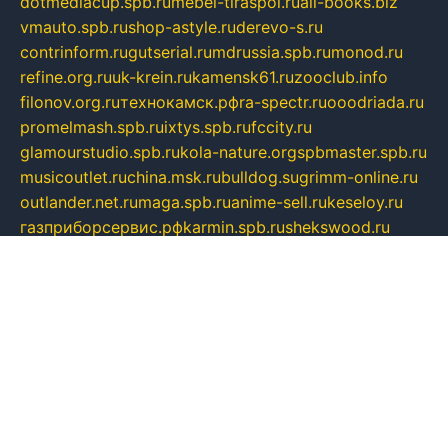
dotmediacup.spb.ru
mebel-tiraspol.ru
all-books.biz
vmauto.spb.ru
shop-astyle.ru
derevo-s.ru
contrinform.ru
gutserial.ru
mdrussia.spb.ru
monod.ru
refine.org.ru
uk-krein.ru
kamensk61.ru
zooclub.info
filonov.org.ru
технокамск.рф
ra-spectr.ru
ooodriada.ru
promelmash.spb.ru
ixtys.spb.ru
fccity.ru
glamourstudio.spb.ru
kola-nature.org
spbmaster.spb.ru
musicoutlet.ru
china.msk.ru
bulldog.su
grimm-online.ru
outlander.net.ru
maga.spb.ru
anime-sell.ru
keseloy.ru
газприборсервис.рф
karmin.spb.ru
shekswood.ru
tischlermebel.ru
automall66.ru
mag-vladimir.ru
yardbar.ru
kiwitour.spb.ru
indesign.com.ru
freestylemebel.ru
bany-samara.ru
rsei.ru
naidisvoyput.ru
mgsn-invest.ru
ipkamerasannce.ru
alicante-house.ru
ibelka74.ru
cozyhouse.info
vlkargalev-studio.ru
700mb.ru
figura-ufa.ru
alina-live.ru
belarusiannews.ru
womenknow.ru
dos-vniimk.ru
sega.net.ru
dv.net.ru
phenomenonsofhistory.com