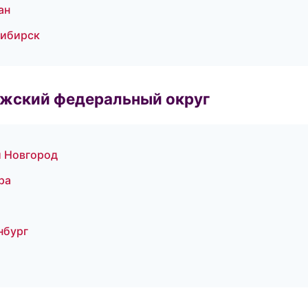
ан
сибирск
лжский федеральный округ
й Новгород
ра
нбург