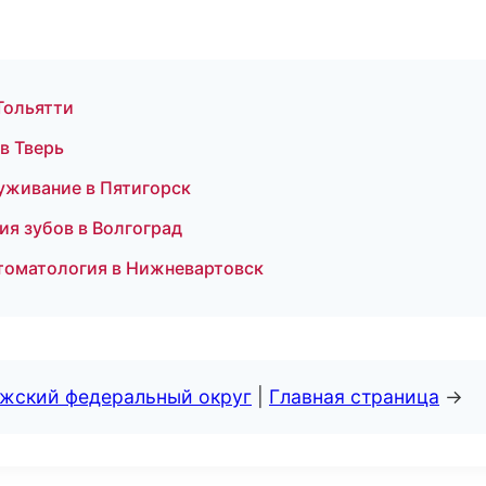
Тольятти
 в Тверь
уживание в Пятигорск
ия зубов в Волгоград
стоматология в Нижневартовск
лжский федеральный округ
|
Главная страница
→