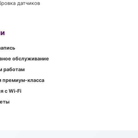
ибровка датчиков
ми
запись
вное обслуживание
м работам
м премиум-класса
 с Wi‑Fi
меты