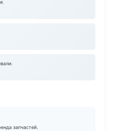
я.
вали.
енда запчастей.