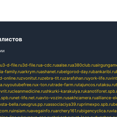
илистов
сии
ru
3-d-file.ru
3d-file.ru
a-cdc.ru
aalse.ru
a380club.ru
airgungame
ia-family.ru
arkrym.ru
ashanet.ru
belgorod-day.ru
bankaribi.ru
d-online.ru
zvonitut.ru
zebra-tlt.ru
zarafshan.ru
york-life.ru
vin
a.ru
youtubefree.ru
x-ton.ru
trade-farm.ru
tajuncos.ru
taksu.ru
vrit.ru
cleanmedicine.ru
shkurki-karakulya.ru
kanotiforet.spb.
spb.ru
net-life.net.ru
avto-vozim.ru
sakhcamera.ru
alliance-e
sta-bella.ru
eugrus.pp.ru
associaciya39.ru
primexpo.spb.ru
b
.com.ru
insiam.ru
avegainfo.ru
archery161.ru
bigencyclica.ru
vla