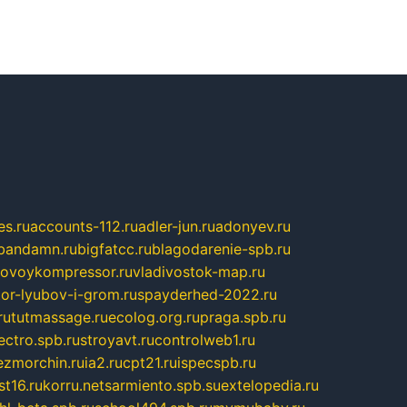
s.ru
accounts-112.ru
adler-jun.ru
adonyev.ru
bandamn.ru
bigfatcc.ru
blagodarenie-spb.ru
tovoykompressor.ru
vladivostok-map.ru
tor-lyubov-i-grom.ru
spayderhed-2022.ru
ru
tutmassage.ru
ecolog.org.ru
praga.spb.ru
lectro.spb.ru
stroyavt.ru
controlweb1.ru
ezmorchin.ru
ia2.ru
cpt21.ru
ispecspb.ru
st16.ru
korru.net
sarmiento.spb.su
extelopedia.ru