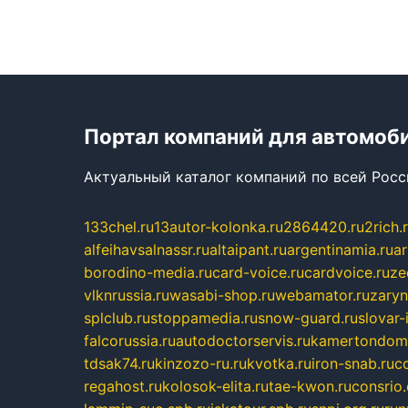
Портал компаний для автомоб
Актуальный каталог компаний по всей Рос
133chel.ru
13autor-kolonka.ru
2864420.ru
2rich.
alfeihavsalnassr.ru
altaipant.ru
argentinamia.ru
ar
borodino-media.ru
card-voice.ru
cardvoice.ru
ze
vlknrussia.ru
wasabi-shop.ru
webamator.ru
zaryn
splclub.ru
stoppamedia.ru
snow-guard.ru
slovar-i
falcorussia.ru
autodoctorservis.ru
kamertondom.
tdsak74.ru
kinzozo-ru.ru
kvotka.ru
iron-snab.ru
co
regahost.ru
kolosok-elita.ru
tae-kwon.ru
consrio