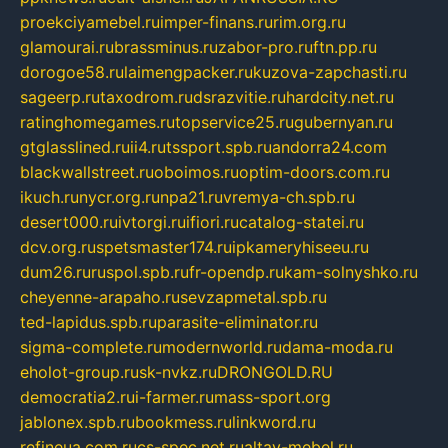
proekciyamebel.ru
imper-finans.ru
rim.org.ru
glamourai.ru
brassminus.ru
zabor-pro.ru
ftn.pp.ru
dorogoe58.ru
laimengpacker.ru
kuzova-zapchasti.ru
sageerp.ru
taxodrom.ru
dsrazvitie.ru
hardcity.net.ru
ratinghomegames.ru
topservice25.ru
gubernyan.ru
gtglasslined.ru
ii4.ru
tssport.spb.ru
andorra24.com
blackwallstreet.ru
oboimos.ru
optim-doors.com.ru
ikuch.ru
nycr.org.ru
npa21.ru
vremya-ch.spb.ru
desert000.ru
ivtorgi.ru
ifiori.ru
catalog-statei.ru
dcv.org.ru
spetsmaster174.ru
ipkameryhiseeu.ru
dum26.ru
ruspol.spb.ru
fr-opendp.ru
kam-solnyshko.ru
cheyenne-arapaho.ru
sevzapmetal.spb.ru
ted-lapidus.spb.ru
parasite-eliminator.ru
sigma-complete.ru
modernworld.ru
dama-moda.ru
eholot-group.ru
sk-nvkz.ru
DRONGOLD.RU
democratia2.ru
i-farmer.ru
mass-sport.org
jablonex.spb.ru
bookmess.ru
linkword.ru
refineua.com.ru
cs-spec.net.ru
altay-mebel.ru