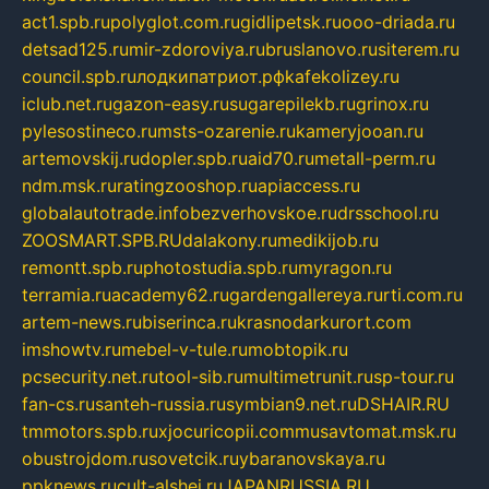
act1.spb.ru
polyglot.com.ru
gidlipetsk.ru
ooo-driada.ru
detsad125.ru
mir-zdoroviya.ru
bruslanovo.ru
siterem.ru
council.spb.ru
лодкипатриот.рф
kafekolizey.ru
iclub.net.ru
gazon-easy.ru
sugarepilekb.ru
grinox.ru
pylesostineco.ru
msts-ozarenie.ru
kameryjooan.ru
artemovskij.ru
dopler.spb.ru
aid70.ru
metall-perm.ru
ndm.msk.ru
ratingzooshop.ru
apiaccess.ru
globalautotrade.info
bezverhovskoe.ru
drsschool.ru
ZOOSMART.SPB.RU
dalakony.ru
medikijob.ru
remontt.spb.ru
photostudia.spb.ru
myragon.ru
terramia.ru
academy62.ru
gardengallereya.ru
rti.com.ru
artem-news.ru
biserinca.ru
krasnodarkurort.com
imshowtv.ru
mebel-v-tule.ru
mobtopik.ru
pcsecurity.net.ru
tool-sib.ru
multimetrunit.ru
sp-tour.ru
fan-cs.ru
santeh-russia.ru
symbian9.net.ru
DSHAIR.RU
tmmotors.spb.ru
xjocuricopii.com
musavtomat.msk.ru
obustrojdom.ru
sovetcik.ru
ybaranovskaya.ru
ppknews.ru
cult-alshei.ru
JAPANRUSSIA.RU