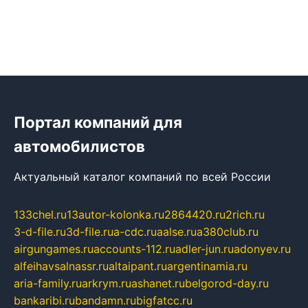
Портал компаний для
автомобилистов
Актуальный каталог компаний по всей России
133chel.ru
13autor-kolonka.ru
2864420.ru
2rich.ru
3-d-file.ru
3d-file.ru
a-cdc.ru
aalse.ru
a380club.ru
airgungames.ru
accounts-112.ru
adler-jun.ru
adonyev.ru
alfeihavsalnassr.ru
altaipant.ru
argentinamia.ru
aria-family.ru
arkrym.ru
ashanet.ru
belgorod-day.ru
bankaribi.ru
bandamn.ru
bigfatcc.ru