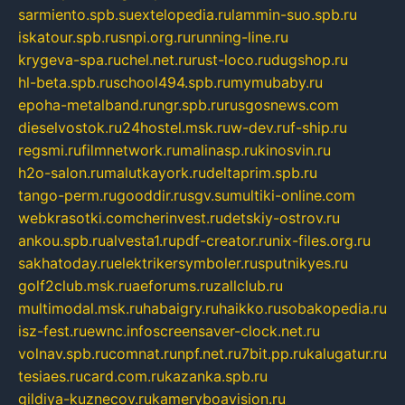
sarmiento.spb.su
extelopedia.ru
lammin-suo.spb.ru
iskatour.spb.ru
snpi.org.ru
running-line.ru
krygeva-spa.ru
chel.net.ru
rust-loco.ru
dugshop.ru
hl-beta.spb.ru
school494.spb.ru
mymubaby.ru
epoha-metalband.ru
ngr.spb.ru
rusgosnews.com
dieselvostok.ru
24hostel.msk.ru
w-dev.ru
f-ship.ru
regsmi.ru
filmnetwork.ru
malinasp.ru
kinosvin.ru
h2o-salon.ru
malutkayork.ru
deltaprim.spb.ru
tango-perm.ru
gooddir.ru
sgv.su
multiki-online.com
webkrasotki.com
cherinvest.ru
detskiy-ostrov.ru
ankou.spb.ru
alvesta1.ru
pdf-creator.ru
nix-files.org.ru
sakhatoday.ru
elektrikersymboler.ru
sputnikyes.ru
golf2club.msk.ru
aeforums.ru
zallclub.ru
multimodal.msk.ru
habaigry.ru
haikko.ru
sobakopedia.ru
isz-fest.ru
ewnc.info
screensaver-clock.net.ru
volnav.spb.ru
comnat.ru
npf.net.ru
7bit.pp.ru
kalugatur.ru
tesiaes.ru
card.com.ru
kazanka.spb.ru
gildiya-kuznecov.ru
kameryboavision.ru