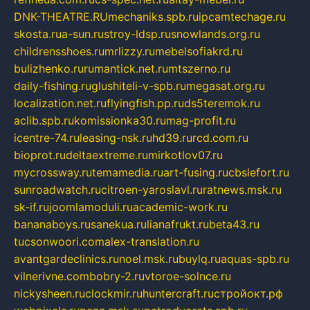
DNK-THEATRE.RU
mechaniks.spb.ru
ipcamtechage.ru
skosta.ru
a-sun.ru
stroy-ldsp.ru
snowlands.org.ru
childrensshoes.ru
mrlizzy.ru
mebelsofiakrd.ru
bulizhenko.ru
rumantick.net.ru
mtszerno.ru
daily-fishing.ru
glushiteli-v-spb.ru
megasat.org.ru
localization.net.ru
flyingfish.pp.ru
ds5teremok.ru
aclib.spb.ru
komissionka30.ru
mag-profit.ru
icentre-74.ru
leasing-nsk.ru
hd39.ru
rcd.com.ru
bioprot.ru
deltaextreme.ru
mirkotlov07.ru
mycrossway.ru
temamedia.ru
art-fusing.ru
cbslefort.ru
sunroadwatch.ru
citroen-yaroslavl.ru
ratnews.msk.ru
sk-if.ru
joomlamoduli.ru
academic-work.ru
bananaboys.ru
sanekua.ru
lianafrukt.ru
beta43.ru
tucsonwoori.com
alex-translation.ru
avantgardeclinics.ru
noel.msk.ru
buylq.ru
aquas-spb.ru
vilnerivne.com
bobry-2.ru
vtoroe-solnce.ru
nickysheen.ru
clockmir.ru
huntercraft.ru
стройокт.рф