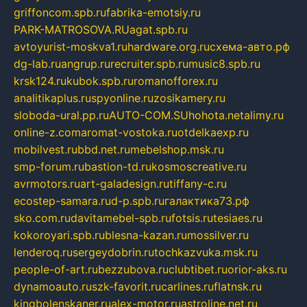
griffoncom.spb.ru
fabrika-emotsiy.ru
PARK-MATROSOVA.RU
agat.spb.ru
avtoyurist-moskva1.ru
hardware.org.ru
схема-авто.рф
dg-lab.ru
angrup.ru
recruiter.spb.ru
music8.spb.ru
krsk124.ru
kubok.spb.ru
romanofforex.ru
analitikaplus.ru
spyonline.ru
zosikamery.ru
sloboda-ural.pp.ru
AUTO-COM.SU
hohota.net
alimy.ru
online-z.com
aromat-vostoka.ru
otdelkaexp.ru
mobilvest.ru
bbd.net.ru
mebelshop.msk.ru
smp-forum.ru
bastion-td.ru
kosmoscreative.ru
avrmotors.ru
art-galadesign.ru
tiffany-c.ru
ecostep-samara.ru
d-p.spb.ru
галактика73.рф
sko.com.ru
davitamebel-spb.ru
fotsis.ru
tesiaes.ru
kokoroyari.spb.ru
blesna-kazan.ru
mossilver.ru
lenderoq.ru
sergeydobrin.ru
tochkazvuka.msk.ru
people-of-art.ru
bezzubova.ru
clubtibet.ru
orior-aks.ru
dynamoauto.ru
szk-favorit.ru
carlines.ru
flatnsk.ru
kingbolenskaner.ru
alex-motor.ru
astroline.net.ru