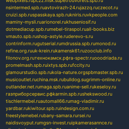
webpixels.ru
pczz.msk.su
petrodvorets.spb.ru
nsintermed.spb.ru
avtovirazh-24.ru
jazzq.ru
czecot.ru
cruizi.spb.ru
spasskaya.spb.ru
kniris.ru
vkpeople.com
maminy-mysli.ru
arionorel.ru
khuseniosif.ru
dotmediacup.spb.ru
mebel-tiraspol.ru
all-books.biz
vmauto.spb.ru
shop-astyle.ru
derevo-s.ru
contrinform.ru
gutserial.ru
mdrussia.spb.ru
monod.ru
refine.org.ru
uk-krein.ru
kamensk61.ru
zooclub.info
filonov.org.ru
технокамск.рф
ra-spectr.ru
ooodriada.ru
promelmash.spb.ru
ixtys.spb.ru
fccity.ru
glamourstudio.spb.ru
kola-nature.org
spbmaster.spb.ru
musicoutlet.ru
china.msk.ru
bulldog.su
grimm-online.ru
outlander.net.ru
maga.spb.ru
anime-sell.ru
keseloy.ru
газприборсервис.рф
karmin.spb.ru
shekswood.ru
tischlermebel.ru
automall66.ru
mag-vladimir.ru
yardbar.ru
kiwitour.spb.ru
indesign.com.ru
freestylemebel.ru
bany-samara.ru
rsei.ru
naidisvoyput.ru
mgsn-invest.ru
ipkamerasannce.ru