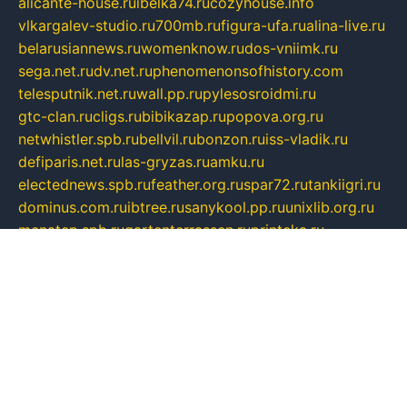
alicante-house.ru
ibelka74.ru
cozyhouse.info
vlkargalev-studio.ru
700mb.ru
figura-ufa.ru
alina-live.ru
belarusiannews.ru
womenknow.ru
dos-vniimk.ru
sega.net.ru
dv.net.ru
phenomenonsofhistory.com
telesputnik.net.ru
wall.pp.ru
pylesosroidmi.ru
gtc-clan.ru
cligs.ru
bibikazap.ru
popova.org.ru
netwhistler.spb.ru
bellvil.ru
bonzon.ru
iss-vladik.ru
defiparis.net.ru
las-gryzas.ru
amku.ru
electednews.spb.ru
feather.org.ru
spar72.ru
tankiigri.ru
dominus.com.ru
ibtree.ru
sanykool.pp.ru
unixlib.org.ru
menatep.spb.ru
gartenterrassen.ru
printeka.ru
skvozilka.com.ru
parkovka-pub.ru
lovemobi.ru
art-ru.ru
emulatorz.com.ru
alucomp.com.ru
tatforum.com.ru
alternativa-profi.ru
dermakler.ru
artsurvey.ru
aredir.ru
khimspas.ru
centr-maxi.ru
2018r.ru
bort-stomer-defort.ru
professional2.ru
gibsons.ru
artselena.ru
art-pilot.ru
ingredient.spb.ru
npfpolimer.spb.ru
argentum.spb.ru
hom-edu.ru