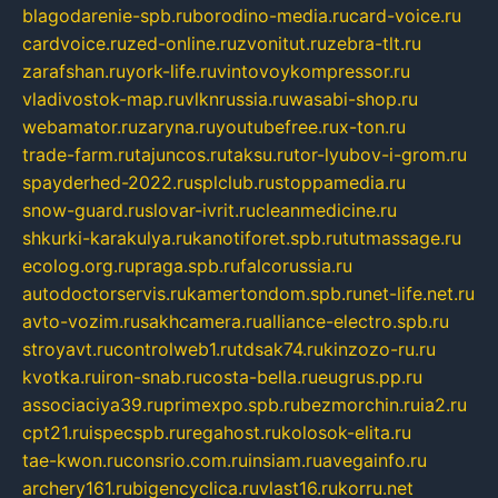
blagodarenie-spb.ru
borodino-media.ru
card-voice.ru
cardvoice.ru
zed-online.ru
zvonitut.ru
zebra-tlt.ru
zarafshan.ru
york-life.ru
vintovoykompressor.ru
vladivostok-map.ru
vlknrussia.ru
wasabi-shop.ru
webamator.ru
zaryna.ru
youtubefree.ru
x-ton.ru
trade-farm.ru
tajuncos.ru
taksu.ru
tor-lyubov-i-grom.ru
spayderhed-2022.ru
splclub.ru
stoppamedia.ru
snow-guard.ru
slovar-ivrit.ru
cleanmedicine.ru
shkurki-karakulya.ru
kanotiforet.spb.ru
tutmassage.ru
ecolog.org.ru
praga.spb.ru
falcorussia.ru
autodoctorservis.ru
kamertondom.spb.ru
net-life.net.ru
avto-vozim.ru
sakhcamera.ru
alliance-electro.spb.ru
stroyavt.ru
controlweb1.ru
tdsak74.ru
kinzozo-ru.ru
kvotka.ru
iron-snab.ru
costa-bella.ru
eugrus.pp.ru
associaciya39.ru
primexpo.spb.ru
bezmorchin.ru
ia2.ru
cpt21.ru
ispecspb.ru
regahost.ru
kolosok-elita.ru
tae-kwon.ru
consrio.com.ru
insiam.ru
avegainfo.ru
archery161.ru
bigencyclica.ru
vlast16.ru
korru.net