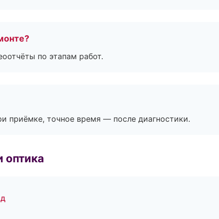
монте?
еоотчёты по этапам работ.
и приёмке, точное время — после диагностики.
и оптика
од