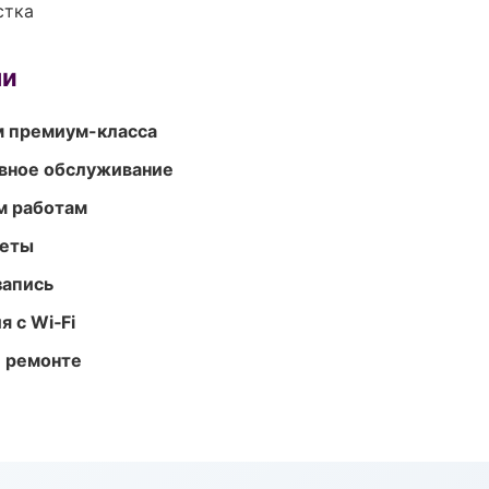
стка
ми
м премиум-класса
вное обслуживание
м работам
меты
запись
 с Wi‑Fi
и ремонте