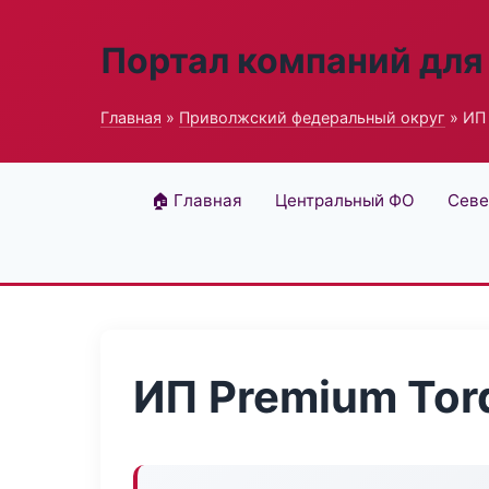
Портал компаний для
Главная
»
Приволжский федеральный округ
» ИП 
🏠 Главная
Центральный ФО
Севе
ИП Premium Tor