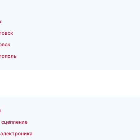
к
товск
овск
тополь
и
 сцепление
 электроника