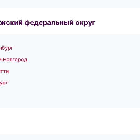
лжский федеральный округ
нбург
й Новгород
ятти
ург