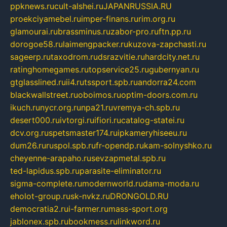
ppknews.ru
cult-alshei.ru
JAPANRUSSIA.RU
proekciyamebel.ru
imper-finans.ru
rim.org.ru
glamourai.ru
brassminus.ru
zabor-pro.ru
ftn.pp.ru
dorogoe58.ru
laimengpacker.ru
kuzova-zapchasti.ru
sageerp.ru
taxodrom.ru
dsrazvitie.ru
hardcity.net.ru
ratinghomegames.ru
topservice25.ru
gubernyan.ru
gtglasslined.ru
ii4.ru
tssport.spb.ru
andorra24.com
blackwallstreet.ru
oboimos.ru
optim-doors.com.ru
ikuch.ru
nycr.org.ru
npa21.ru
vremya-ch.spb.ru
desert000.ru
ivtorgi.ru
ifiori.ru
catalog-statei.ru
dcv.org.ru
spetsmaster174.ru
ipkameryhiseeu.ru
dum26.ru
ruspol.spb.ru
fr-opendp.ru
kam-solnyshko.ru
cheyenne-arapaho.ru
sevzapmetal.spb.ru
ted-lapidus.spb.ru
parasite-eliminator.ru
sigma-complete.ru
modernworld.ru
dama-moda.ru
eholot-group.ru
sk-nvkz.ru
DRONGOLD.RU
democratia2.ru
i-farmer.ru
mass-sport.org
jablonex.spb.ru
bookmess.ru
linkword.ru