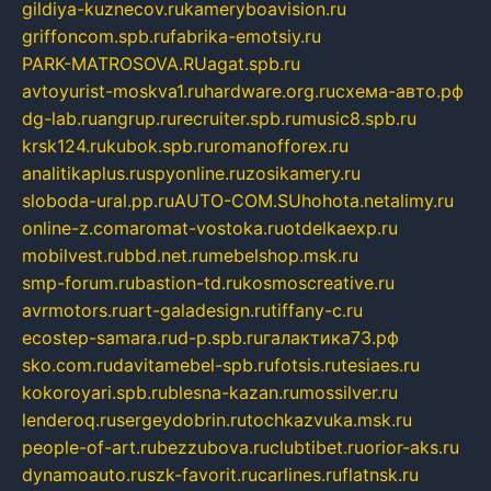
gildiya-kuznecov.ru
kameryboavision.ru
griffoncom.spb.ru
fabrika-emotsiy.ru
PARK-MATROSOVA.RU
agat.spb.ru
avtoyurist-moskva1.ru
hardware.org.ru
схема-авто.рф
dg-lab.ru
angrup.ru
recruiter.spb.ru
music8.spb.ru
krsk124.ru
kubok.spb.ru
romanofforex.ru
analitikaplus.ru
spyonline.ru
zosikamery.ru
sloboda-ural.pp.ru
AUTO-COM.SU
hohota.net
alimy.ru
online-z.com
aromat-vostoka.ru
otdelkaexp.ru
mobilvest.ru
bbd.net.ru
mebelshop.msk.ru
smp-forum.ru
bastion-td.ru
kosmoscreative.ru
avrmotors.ru
art-galadesign.ru
tiffany-c.ru
ecostep-samara.ru
d-p.spb.ru
галактика73.рф
sko.com.ru
davitamebel-spb.ru
fotsis.ru
tesiaes.ru
kokoroyari.spb.ru
blesna-kazan.ru
mossilver.ru
lenderoq.ru
sergeydobrin.ru
tochkazvuka.msk.ru
people-of-art.ru
bezzubova.ru
clubtibet.ru
orior-aks.ru
dynamoauto.ru
szk-favorit.ru
carlines.ru
flatnsk.ru