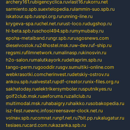
archery161.ru
bigencyclica.ru
vlast16.ru
korru.net
sarmiento.spb.su
extelopedia.ru
lammin-suo.spb.ru
iskatour.spb.ru
snpi.org.ru
running-line.ru
krygeva-spa.ru
chel.net.ru
rust-loco.ru
dugshop.ru
hl-beta.spb.ru
school494.spb.ru
mymubaby.ru
epoha-metalband.ru
ngr.spb.ru
rusgosnews.com
dieselvostok.ru
24hostel.msk.ru
w-dev.ru
f-ship.ru
regsmi.ru
filmnetwork.ru
malinasp.ru
kinosvin.ru
h2o-salon.ru
malutkayork.ru
deltaprim.spb.ru
tango-perm.ru
gooddir.ru
sgv.su
multiki-online.com
webkrasotki.com
cherinvest.ru
detskiy-ostrov.ru
ankou.spb.ru
alvesta1.ru
pdf-creator.ru
nix-files.org.ru
sakhatoday.ru
elektrikersymboler.ru
sputnikyes.ru
golf2club.msk.ru
aeforums.ru
zallclub.ru
multimodal.msk.ru
habaigry.ru
haikko.ru
sobakopedia.ru
isz-fest.ru
ewnc.info
screensaver-clock.net.ru
volnav.spb.ru
comnat.ru
npf.net.ru
7bit.pp.ru
kalugatur.ru
tesiaes.ru
card.com.ru
kazanka.spb.ru