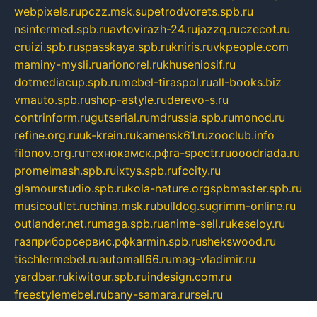
webpixels.ru
pczz.msk.su
petrodvorets.spb.ru
nsintermed.spb.ru
avtovirazh-24.ru
jazzq.ru
czecot.ru
cruizi.spb.ru
spasskaya.spb.ru
kniris.ru
vkpeople.com
maminy-mysli.ru
arionorel.ru
khuseniosif.ru
dotmediacup.spb.ru
mebel-tiraspol.ru
all-books.biz
vmauto.spb.ru
shop-astyle.ru
derevo-s.ru
contrinform.ru
gutserial.ru
mdrussia.spb.ru
monod.ru
refine.org.ru
uk-krein.ru
kamensk61.ru
zooclub.info
filonov.org.ru
технокамск.рф
ra-spectr.ru
ooodriada.ru
promelmash.spb.ru
ixtys.spb.ru
fccity.ru
glamourstudio.spb.ru
kola-nature.org
spbmaster.spb.ru
musicoutlet.ru
china.msk.ru
bulldog.su
grimm-online.ru
outlander.net.ru
maga.spb.ru
anime-sell.ru
keseloy.ru
газприборсервис.рф
karmin.spb.ru
shekswood.ru
tischlermebel.ru
automall66.ru
mag-vladimir.ru
yardbar.ru
kiwitour.spb.ru
indesign.com.ru
freestylemebel.ru
bany-samara.ru
rsei.ru
naidisvoyput.ru
mgsn-invest.ru
ipkamerasannce.ru