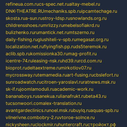
refineua.com.ru
cs-spec.net.ru
altay-mebel.ru
DNK-THEATRE.RU
mechaniks.spb.ru
ipcamtechage.ru
skosta.ru
a-sun.ru
stroy-ldsp.ru
snowlands.org.ru
childrensshoes.ru
mrlizzy.ru
mebelsofiakrd.ru
bulizhenko.ru
rumantick.net.ru
mtszerno.ru
daily-fishing.ru
glushiteli-v-spb.ru
megasat.org.ru
localization.net.ru
flyingfish.pp.ru
ds5teremok.ru
aclib.spb.ru
komissionka30.ru
mag-profit.ru
icentre-74.ru
leasing-nsk.ru
hd39.ru
rcd.com.ru
bioprot.ru
deltaextreme.ru
mirkotlov07.ru
mycrossway.ru
temamedia.ru
art-fusing.ru
cbslefort.ru
sunroadwatch.ru
citroen-yaroslavl.ru
ratnews.msk.ru
sk-if.ru
joomlamoduli.ru
academic-work.ru
bananaboys.ru
sanekua.ru
lianafrukt.ru
beta43.ru
tucsonwoori.com
alex-translation.ru
avantgardeclinics.ru
noel.msk.ru
buylq.ru
aquas-spb.ru
vilnerivne.com
bobry-2.ru
vtoroe-solnce.ru
nickysheen.ru
clockmir.ru
huntercraft.ru
стройокт.рф