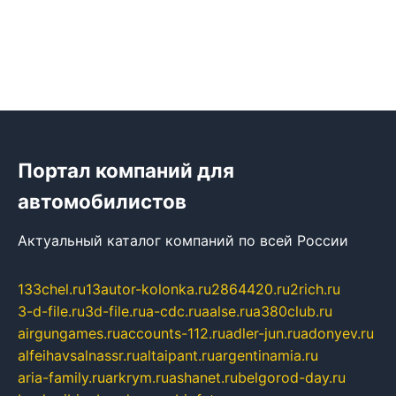
Портал компаний для
автомобилистов
Актуальный каталог компаний по всей России
133chel.ru
13autor-kolonka.ru
2864420.ru
2rich.ru
3-d-file.ru
3d-file.ru
a-cdc.ru
aalse.ru
a380club.ru
airgungames.ru
accounts-112.ru
adler-jun.ru
adonyev.ru
alfeihavsalnassr.ru
altaipant.ru
argentinamia.ru
aria-family.ru
arkrym.ru
ashanet.ru
belgorod-day.ru