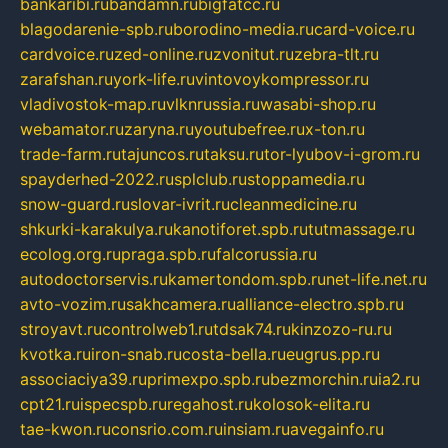
bankaribi.ru
bandamn.ru
bigfatcc.ru
blagodarenie-spb.ru
borodino-media.ru
card-voice.ru
cardvoice.ru
zed-online.ru
zvonitut.ru
zebra-tlt.ru
zarafshan.ru
york-life.ru
vintovoykompressor.ru
vladivostok-map.ru
vlknrussia.ru
wasabi-shop.ru
webamator.ru
zaryna.ru
youtubefree.ru
x-ton.ru
trade-farm.ru
tajuncos.ru
taksu.ru
tor-lyubov-i-grom.ru
spayderhed-2022.ru
splclub.ru
stoppamedia.ru
snow-guard.ru
slovar-ivrit.ru
cleanmedicine.ru
shkurki-karakulya.ru
kanotiforet.spb.ru
tutmassage.ru
ecolog.org.ru
praga.spb.ru
falcorussia.ru
autodoctorservis.ru
kamertondom.spb.ru
net-life.net.ru
avto-vozim.ru
sakhcamera.ru
alliance-electro.spb.ru
stroyavt.ru
controlweb1.ru
tdsak74.ru
kinzozo-ru.ru
kvotka.ru
iron-snab.ru
costa-bella.ru
eugrus.pp.ru
associaciya39.ru
primexpo.spb.ru
bezmorchin.ru
ia2.ru
cpt21.ru
ispecspb.ru
regahost.ru
kolosok-elita.ru
tae-kwon.ru
consrio.com.ru
insiam.ru
avegainfo.ru