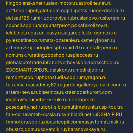
kingbolenskaner.ru
alex-motor.ru
astroline.net.ru
act1.spb.ru
polyglot.com.ru
gidlipetsk.ru
ooo-driada.ru
detsad125.ru
mir-zdoroviya.ru
bruslanovo.ru
siterem.ru
council.spb.ru
лодкипатриот.рф
kafekolizey.ru
iclub.net.ru
gazon-easy.ru
sugarepilekb.ru
grinox.ru
pylesostineco.ru
msts-ozarenie.ru
kameryjooan.ru
artemovskij.ru
dopler.spb.ru
aid70.ru
metall-perm.ru
ndm.msk.ru
ratingzooshop.ru
apiaccess.ru
globalautotrade.info
bezverhovskoe.ru
drsschool.ru
ZOOSMART.SPB.RU
dalakony.ru
medikijob.ru
remontt.spb.ru
photostudia.spb.ru
myragon.ru
terramia.ru
academy62.ru
gardengallereya.ru
rti.com.ru
artem-news.ru
biserinca.ru
krasnodarkurort.com
imshowtv.ru
mebel-v-tule.ru
mobtopik.ru
pcsecurity.net.ru
tool-sib.ru
multimetrunit.ru
sp-tour.ru
fan-cs.ru
santeh-russia.ru
symbian9.net.ru
DSHAIR.RU
tmmotors.spb.ru
xjocuricopii.com
musavtomat.msk.ru
obustrojdom.ru
sovetcik.ru
ybaranovskaya.ru