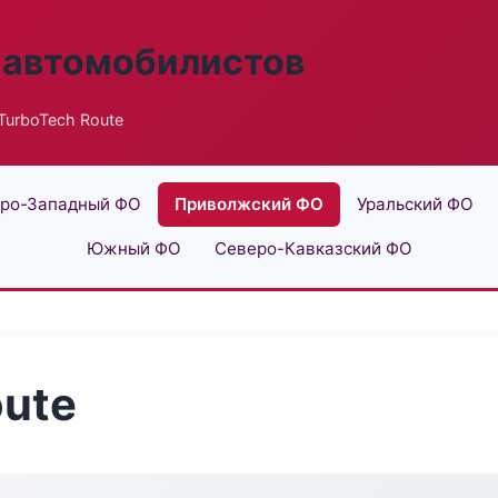
 автомобилистов
TurboTech Route
ро-Западный ФО
Приволжский ФО
Уральский ФО
Южный ФО
Северо-Кавказский ФО
oute