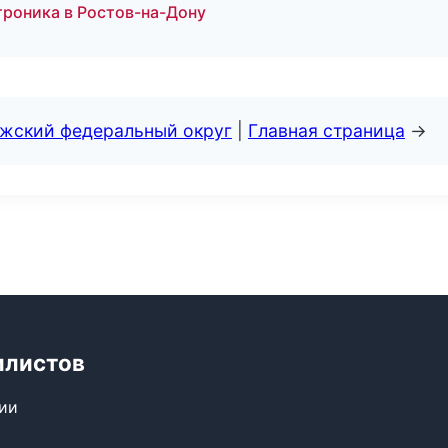
ктроника в Ростов-на-Дону
лжский федеральный округ
|
Главная страница
→
илистов
сии