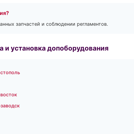
тия?
анных запчастей и соблюдении регламентов.
 и установка допоборудования
астополь
ивосток
озаводск