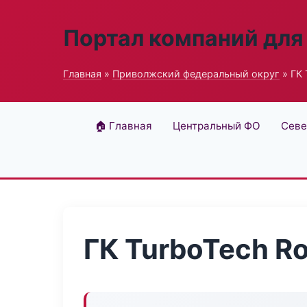
Портал компаний для
Главная
»
Приволжский федеральный округ
» ГК 
🏠 Главная
Центральный ФО
Севе
ГК TurboTech R