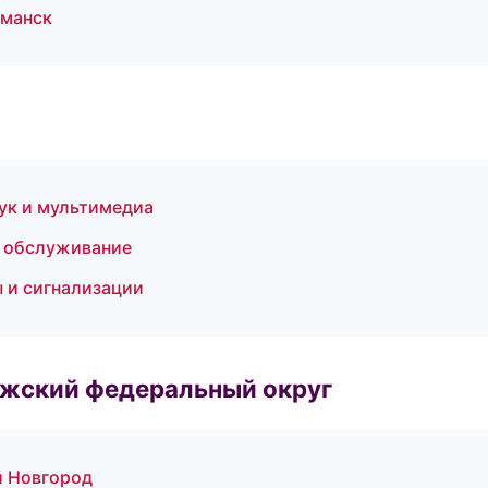
рманск
вук и мультимедиа
е обслуживание
ы и сигнализации
лжский федеральный округ
й Новгород