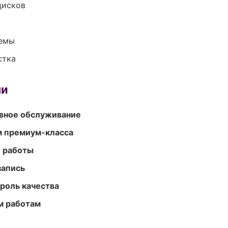
дисков
темы
стка
ми
вное обслуживание
м премиум-класса
е работы
запись
роль качества
м работам