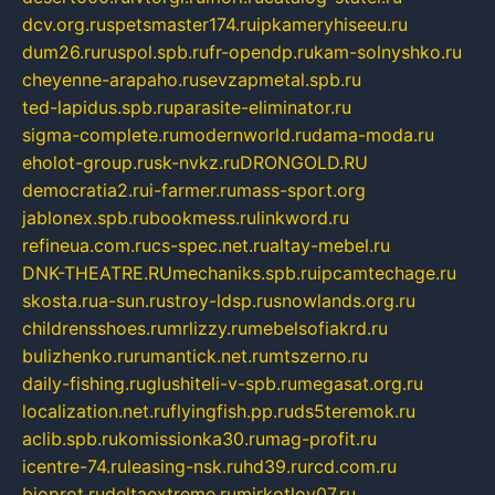
dcv.org.ru
spetsmaster174.ru
ipkameryhiseeu.ru
dum26.ru
ruspol.spb.ru
fr-opendp.ru
kam-solnyshko.ru
cheyenne-arapaho.ru
sevzapmetal.spb.ru
ted-lapidus.spb.ru
parasite-eliminator.ru
sigma-complete.ru
modernworld.ru
dama-moda.ru
eholot-group.ru
sk-nvkz.ru
DRONGOLD.RU
democratia2.ru
i-farmer.ru
mass-sport.org
jablonex.spb.ru
bookmess.ru
linkword.ru
refineua.com.ru
cs-spec.net.ru
altay-mebel.ru
DNK-THEATRE.RU
mechaniks.spb.ru
ipcamtechage.ru
skosta.ru
a-sun.ru
stroy-ldsp.ru
snowlands.org.ru
childrensshoes.ru
mrlizzy.ru
mebelsofiakrd.ru
bulizhenko.ru
rumantick.net.ru
mtszerno.ru
daily-fishing.ru
glushiteli-v-spb.ru
megasat.org.ru
localization.net.ru
flyingfish.pp.ru
ds5teremok.ru
aclib.spb.ru
komissionka30.ru
mag-profit.ru
icentre-74.ru
leasing-nsk.ru
hd39.ru
rcd.com.ru
bioprot.ru
deltaextreme.ru
mirkotlov07.ru