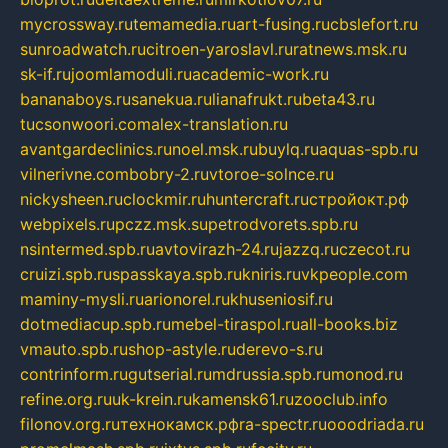
mycrossway.ru
temamedia.ru
art-fusing.ru
cbslefort.ru
sunroadwatch.ru
citroen-yaroslavl.ru
ratnews.msk.ru
sk-if.ru
joomlamoduli.ru
academic-work.ru
bananaboys.ru
sanekua.ru
lianafrukt.ru
beta43.ru
tucsonwoori.com
alex-translation.ru
avantgardeclinics.ru
noel.msk.ru
buylq.ru
aquas-spb.ru
vilnerivne.com
bobry-2.ru
vtoroe-solnce.ru
nickysheen.ru
clockmir.ru
huntercraft.ru
стройокт.рф
webpixels.ru
pczz.msk.su
petrodvorets.spb.ru
nsintermed.spb.ru
avtovirazh-24.ru
jazzq.ru
czecot.ru
cruizi.spb.ru
spasskaya.spb.ru
kniris.ru
vkpeople.com
maminy-mysli.ru
arionorel.ru
khuseniosif.ru
dotmediacup.spb.ru
mebel-tiraspol.ru
all-books.biz
vmauto.spb.ru
shop-astyle.ru
derevo-s.ru
contrinform.ru
gutserial.ru
mdrussia.spb.ru
monod.ru
refine.org.ru
uk-krein.ru
kamensk61.ru
zooclub.info
filonov.org.ru
технокамск.рф
ra-spectr.ru
ooodriada.ru