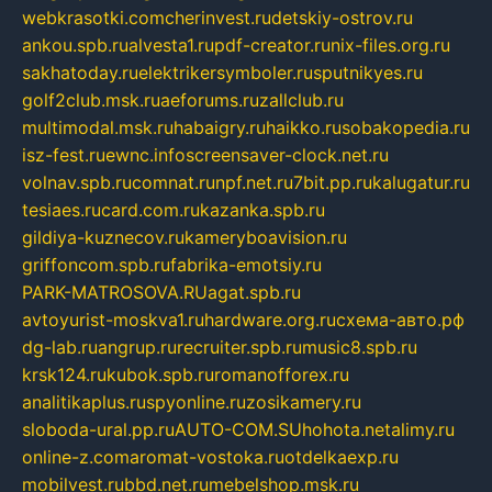
webkrasotki.com
cherinvest.ru
detskiy-ostrov.ru
ankou.spb.ru
alvesta1.ru
pdf-creator.ru
nix-files.org.ru
sakhatoday.ru
elektrikersymboler.ru
sputnikyes.ru
golf2club.msk.ru
aeforums.ru
zallclub.ru
multimodal.msk.ru
habaigry.ru
haikko.ru
sobakopedia.ru
isz-fest.ru
ewnc.info
screensaver-clock.net.ru
volnav.spb.ru
comnat.ru
npf.net.ru
7bit.pp.ru
kalugatur.ru
tesiaes.ru
card.com.ru
kazanka.spb.ru
gildiya-kuznecov.ru
kameryboavision.ru
griffoncom.spb.ru
fabrika-emotsiy.ru
PARK-MATROSOVA.RU
agat.spb.ru
avtoyurist-moskva1.ru
hardware.org.ru
схема-авто.рф
dg-lab.ru
angrup.ru
recruiter.spb.ru
music8.spb.ru
krsk124.ru
kubok.spb.ru
romanofforex.ru
analitikaplus.ru
spyonline.ru
zosikamery.ru
sloboda-ural.pp.ru
AUTO-COM.SU
hohota.net
alimy.ru
online-z.com
aromat-vostoka.ru
otdelkaexp.ru
mobilvest.ru
bbd.net.ru
mebelshop.msk.ru