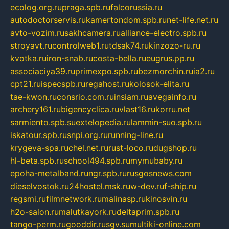
ecolog.org.ru
praga.spb.ru
falcorussia.ru
autodoctorservis.ru
kamertondom.spb.ru
net-life.net.ru
avto-vozim.ru
sakhcamera.ru
alliance-electro.spb.ru
stroyavt.ru
controlweb1.ru
tdsak74.ru
kinzozo-ru.ru
kvotka.ru
iron-snab.ru
costa-bella.ru
eugrus.pp.ru
associaciya39.ru
primexpo.spb.ru
bezmorchin.ru
ia2.ru
cpt21.ru
ispecspb.ru
regahost.ru
kolosok-elita.ru
tae-kwon.ru
consrio.com.ru
insiam.ru
avegainfo.ru
archery161.ru
bigencyclica.ru
vlast16.ru
korru.net
sarmiento.spb.su
extelopedia.ru
lammin-suo.spb.ru
iskatour.spb.ru
snpi.org.ru
running-line.ru
krygeva-spa.ru
chel.net.ru
rust-loco.ru
dugshop.ru
hl-beta.spb.ru
school494.spb.ru
mymubaby.ru
epoha-metalband.ru
ngr.spb.ru
rusgosnews.com
dieselvostok.ru
24hostel.msk.ru
w-dev.ru
f-ship.ru
regsmi.ru
filmnetwork.ru
malinasp.ru
kinosvin.ru
h2o-salon.ru
malutkayork.ru
deltaprim.spb.ru
tango-perm.ru
gooddir.ru
sgv.su
multiki-online.com