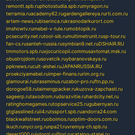
remontt.spb.ru
photostudia.spb.ru
myragon.ru
terramia.ru
academy62.ru
gardengallereya.ru
rti.com.ru
artem-news.ru
biserinca.ru
krasnodarkurort.com
imshowtv.ru
mebel-v-tule.ru
mobtopik.ru
pcsecurity.net.ru
tool-sib.ru
multimetrunit.ru
sp-tour.ru
fan-cs.ru
santeh-russia.ru
symbian9.net.ru
DSHAIR.RU
tmmotors.spb.ru
xjocuricopii.com
musavtomat.msk.ru
obustrojdom.ru
sovetcik.ru
ybaranovskaya.ru
ppknews.ru
cult-alshei.ru
JAPANRUSSIA.RU
proekciyamebel.ru
imper-finans.ru
rim.org.ru
glamourai.ru
brassminus.ru
zabor-pro.ru
ftn.pp.ru
dorogoe58.ru
laimengpacker.ru
kuzova-zapchasti.ru
sageerp.ru
taxodrom.ru
dsrazvitie.ru
hardcity.net.ru
ratinghomegames.ru
topservice25.ru
gubernyan.ru
gtglasslined.ru
ii4.ru
tssport.spb.ru
andorra24.com
blackwallstreet.ru
oboimos.ru
optim-doors.com.ru
ikuch.ru
nycr.org.ru
npa21.ru
vremya-ch.spb.ru
desert000.ru
ivtorgi.ru
ifiori.ru
catalog-statei.ru