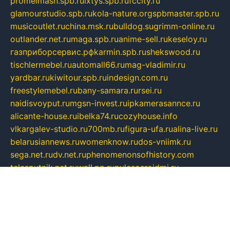
promelmash.spb.ru
ixtys.spb.ru
fccity.ru
glamourstudio.spb.ru
kola-nature.org
spbmaster.spb.ru
musicoutlet.ru
china.msk.ru
bulldog.su
grimm-online.ru
outlander.net.ru
maga.spb.ru
anime-sell.ru
keseloy.ru
газприборсервис.рф
karmin.spb.ru
shekswood.ru
tischlermebel.ru
automall66.ru
mag-vladimir.ru
yardbar.ru
kiwitour.spb.ru
indesign.com.ru
freestylemebel.ru
bany-samara.ru
rsei.ru
naidisvoyput.ru
mgsn-invest.ru
ipkamerasannce.ru
alicante-house.ru
ibelka74.ru
cozyhouse.info
vlkargalev-studio.ru
700mb.ru
figura-ufa.ru
alina-live.ru
belarusiannews.ru
womenknow.ru
dos-vniimk.ru
sega.net.ru
dv.net.ru
phenomenonsofhistory.com
telesputnik.net.ru
wall.pp.ru
pylesosroidmi.ru
gtc-clan.ru
cligs.ru
bibikazap.ru
popova.org.ru
netwhistler.spb.ru
bellvil.ru
bonzon.ru
iss-vladik.ru
defiparis.net.ru
las-gryzas.ru
amku.ru
electednews.spb.ru
feather.org.ru
spar72.ru
tankiigri.ru