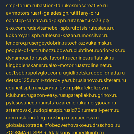
smp-forum.ru
bastion-td.ru
kosmoscreative.ru
avrmotors.ru
art-galadesign.ru
tiffany-c.ru
ecostep-samara.ru
d-p.spb.ru
галактика73.рф
sko.com.ru
davitamebel-spb.ru
fotsis.ru
tesiaes.ru
kokoroyari.spb.ru
blesna-kazan.ru
mossilver.ru
lenderoq.ru
sergeydobrin.ru
tochkazvuka.msk.ru
people-of-art.ru
bezzubova.ru
clubtibet.ru
orior-aks.ru
dynamoauto.ru
szk-favorit.ru
carlines.ru
flatnsk.ru
kingbolenskaner.ru
alex-motor.ru
astroline.net.ru
act1.spb.ru
polyglot.com.ru
gidlipetsk.ru
ooo-driada.ru
detsad125.ru
mir-zdoroviya.ru
bruslanovo.ru
siterem.ru
council.spb.ru
лодкипатриот.рф
kafekolizey.ru
iclub.net.ru
gazon-easy.ru
sugarepilekb.ru
grinox.ru
pylesostineco.ru
msts-ozarenie.ru
kameryjooan.ru
artemovskij.ru
dopler.spb.ru
aid70.ru
metall-perm.ru
ndm.msk.ru
ratingzooshop.ru
apiaccess.ru
globalautotrade.info
bezverhovskoe.ru
drsschool.ru
ZOOSMART.SPB.RU
dalakony.ru
medikijob.ru