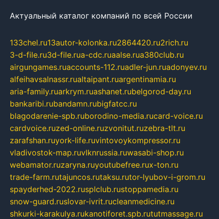
Актуальный каталог компаний по всей России
133chel.ru
13autor-kolonka.ru
2864420.ru
2rich.ru
3-d-file.ru
3d-file.ru
a-cdc.ru
aalse.ru
a380club.ru
airgungames.ru
accounts-112.ru
adler-jun.ru
adonyev.ru
alfeihavsalnassr.ru
altaipant.ru
argentinamia.ru
aria-family.ru
arkrym.ru
ashanet.ru
belgorod-day.ru
bankaribi.ru
bandamn.ru
bigfatcc.ru
blagodarenie-spb.ru
borodino-media.ru
card-voice.ru
cardvoice.ru
zed-online.ru
zvonitut.ru
zebra-tlt.ru
zarafshan.ru
york-life.ru
vintovoykompressor.ru
vladivostok-map.ru
vlknrussia.ru
wasabi-shop.ru
webamator.ru
zaryna.ru
youtubefree.ru
x-ton.ru
trade-farm.ru
tajuncos.ru
taksu.ru
tor-lyubov-i-grom.ru
spayderhed-2022.ru
splclub.ru
stoppamedia.ru
snow-guard.ru
slovar-ivrit.ru
cleanmedicine.ru
shkurki-karakulya.ru
kanotiforet.spb.ru
tutmassage.ru