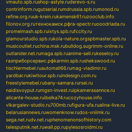
vmauto.spb.ru
shop-astyle.ru
derevo-s.ru
contrinform.ru
gutserial.ru
mdrussia.spb.ru
monod.ru
refine.org.ru
uk-krein.ru
kamensk61.ru
zooclub.info
filonov.org.ru
технокамск.рф
ra-spectr.ru
ooodriada.ru
promelmash.spb.ru
ixtys.spb.ru
fccity.ru
glamourstudio.spb.ru
kola-nature.org
spbmaster.spb.ru
musicoutlet.ru
china.msk.ru
bulldog.su
grimm-online.ru
outlander.net.ru
maga.spb.ru
anime-sell.ru
keseloy.ru
газприборсервис.рф
karmin.spb.ru
shekswood.ru
tischlermebel.ru
automall66.ru
mag-vladimir.ru
yardbar.ru
kiwitour.spb.ru
indesign.com.ru
freestylemebel.ru
bany-samara.ru
rsei.ru
naidisvoyput.ru
mgsn-invest.ru
ipkamerasannce.ru
alicante-house.ru
ibelka74.ru
cozyhouse.info
vlkargalev-studio.ru
700mb.ru
figura-ufa.ru
alina-live.ru
belarusiannews.ru
womenknow.ru
dos-vniimk.ru
sega.net.ru
dv.net.ru
phenomenonsofhistory.com
telesputnik.net.ru
wall.pp.ru
pylesosroidmi.ru