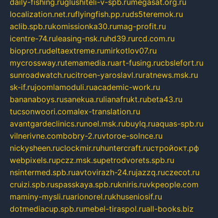
daily-fishing.ru
glushiteli-v-spb.ru
megasat.org.ru
localization.net.ru
flyingfish.pp.ru
ds5teremok.ru
aclib.spb.ru
komissionka30.ru
mag-profit.ru
icentre-74.ru
leasing-nsk.ru
hd39.ru
rcd.com.ru
bioprot.ru
deltaextreme.ru
mirkotlov07.ru
mycrossway.ru
temamedia.ru
art-fusing.ru
cbslefort.ru
sunroadwatch.ru
citroen-yaroslavl.ru
ratnews.msk.ru
sk-if.ru
joomlamoduli.ru
academic-work.ru
bananaboys.ru
sanekua.ru
lianafrukt.ru
beta43.ru
tucsonwoori.com
alex-translation.ru
avantgardeclinics.ru
noel.msk.ru
buylq.ru
aquas-spb.ru
vilnerivne.com
bobry-2.ru
vtoroe-solnce.ru
nickysheen.ru
clockmir.ru
huntercraft.ru
стройокт.рф
webpixels.ru
pczz.msk.su
petrodvorets.spb.ru
nsintermed.spb.ru
avtovirazh-24.ru
jazzq.ru
czecot.ru
cruizi.spb.ru
spasskaya.spb.ru
kniris.ru
vkpeople.com
maminy-mysli.ru
arionorel.ru
khuseniosif.ru
dotmediacup.spb.ru
mebel-tiraspol.ru
all-books.biz