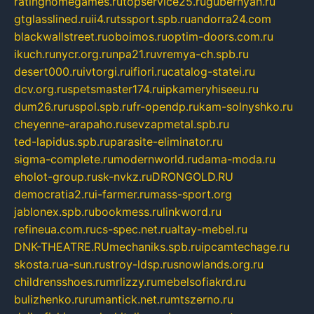
ratinghomegames.ru
topservice25.ru
gubernyan.ru
gtglasslined.ru
ii4.ru
tssport.spb.ru
andorra24.com
blackwallstreet.ru
oboimos.ru
optim-doors.com.ru
ikuch.ru
nycr.org.ru
npa21.ru
vremya-ch.spb.ru
desert000.ru
ivtorgi.ru
ifiori.ru
catalog-statei.ru
dcv.org.ru
spetsmaster174.ru
ipkameryhiseeu.ru
dum26.ru
ruspol.spb.ru
fr-opendp.ru
kam-solnyshko.ru
cheyenne-arapaho.ru
sevzapmetal.spb.ru
ted-lapidus.spb.ru
parasite-eliminator.ru
sigma-complete.ru
modernworld.ru
dama-moda.ru
eholot-group.ru
sk-nvkz.ru
DRONGOLD.RU
democratia2.ru
i-farmer.ru
mass-sport.org
jablonex.spb.ru
bookmess.ru
linkword.ru
refineua.com.ru
cs-spec.net.ru
altay-mebel.ru
DNK-THEATRE.RU
mechaniks.spb.ru
ipcamtechage.ru
skosta.ru
a-sun.ru
stroy-ldsp.ru
snowlands.org.ru
childrensshoes.ru
mrlizzy.ru
mebelsofiakrd.ru
bulizhenko.ru
rumantick.net.ru
mtszerno.ru