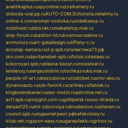
analitikaplus.ru
spyonline.ru
zosikamery.ru
sloboda-ural.pp.ru
AUTO-COM.SU
hohota.net
alimy.ru
online-z.com
aromat-vostoka.ru
otdelkaexp.ru
mobilvest.ru
bbd.net.ru
mebelshop.msk.ru
smp-forum.ru
bastion-td.ru
kosmoscreative.ru
avrmotors.ru
art-galadesign.ru
tiffany-c.ru
ecostep-samara.ru
d-p.spb.ru
галактика73.рф
sko.com.ru
davitamebel-spb.ru
fotsis.ru
tesiaes.ru
kokoroyari.spb.ru
blesna-kazan.ru
mossilver.ru
lenderoq.ru
sergeydobrin.ru
tochkazvuka.msk.ru
people-of-art.ru
bezzubova.ru
clubtibet.ru
orior-aks.ru
dynamoauto.ru
szk-favorit.ru
carlines.ru
flatnsk.ru
kingbolenskaner.ru
alex-motor.ru
astroline.net.ru
act1.spb.ru
polyglot.com.ru
gidlipetsk.ru
ooo-driada.ru
detsad125.ru
mir-zdoroviya.ru
bruslanovo.ru
siterem.ru
council.spb.ru
лодкипатриот.рф
kafekolizey.ru
iclub.net.ru
gazon-easy.ru
sugarepilekb.ru
grinox.ru
pylesostineco.ru
msts-ozarenie.ru
kameryjooan.ru