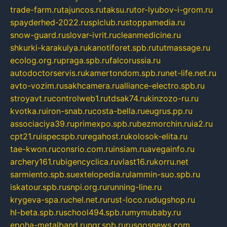
trade-farm.ru
tajuncos.ru
taksu.ru
tor-lyubov-i-grom.ru
spayderhed-2022.ru
splclub.ru
stoppamedia.ru
snow-guard.ru
slovar-ivrit.ru
cleanmedicine.ru
shkurki-karakulya.ru
kanotiforet.spb.ru
tutmassage.ru
ecolog.org.ru
praga.spb.ru
falcorussia.ru
autodoctorservis.ru
kamertondom.spb.ru
net-life.net.ru
avto-vozim.ru
sakhcamera.ru
alliance-electro.spb.ru
stroyavt.ru
controlweb1.ru
tdsak74.ru
kinzozo-ru.ru
kvotka.ru
iron-snab.ru
costa-bella.ru
eugrus.pp.ru
associaciya39.ru
primexpo.spb.ru
bezmorchin.ru
ia2.ru
cpt21.ru
ispecspb.ru
regahost.ru
kolosok-elita.ru
tae-kwon.ru
consrio.com.ru
insiam.ru
avegainfo.ru
archery161.ru
bigencyclica.ru
vlast16.ru
korru.net
sarmiento.spb.su
extelopedia.ru
lammin-suo.spb.ru
iskatour.spb.ru
snpi.org.ru
running-line.ru
krygeva-spa.ru
chel.net.ru
rust-loco.ru
dugshop.ru
hl-beta.spb.ru
school494.spb.ru
mymubaby.ru
epoha-metalband.ru
ngr.spb.ru
rusgosnews.com