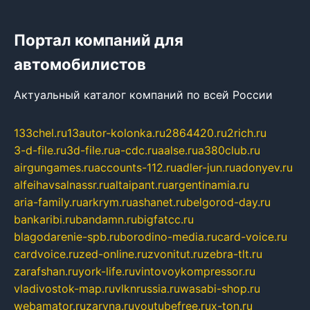
Портал компаний для
автомобилистов
Актуальный каталог компаний по всей России
133chel.ru
13autor-kolonka.ru
2864420.ru
2rich.ru
3-d-file.ru
3d-file.ru
a-cdc.ru
aalse.ru
a380club.ru
airgungames.ru
accounts-112.ru
adler-jun.ru
adonyev.ru
alfeihavsalnassr.ru
altaipant.ru
argentinamia.ru
aria-family.ru
arkrym.ru
ashanet.ru
belgorod-day.ru
bankaribi.ru
bandamn.ru
bigfatcc.ru
blagodarenie-spb.ru
borodino-media.ru
card-voice.ru
cardvoice.ru
zed-online.ru
zvonitut.ru
zebra-tlt.ru
zarafshan.ru
york-life.ru
vintovoykompressor.ru
vladivostok-map.ru
vlknrussia.ru
wasabi-shop.ru
webamator.ru
zaryna.ru
youtubefree.ru
x-ton.ru