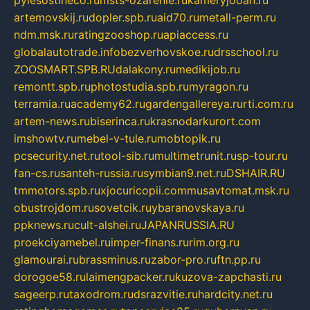
artemovskij.ru
dopler.spb.ru
aid70.ru
metall-perm.ru
ndm.msk.ru
ratingzooshop.ru
apiaccess.ru
globalautotrade.info
bezverhovskoe.ru
drsschool.ru
ZOOSMART.SPB.RU
dalakony.ru
medikijob.ru
remontt.spb.ru
photostudia.spb.ru
myragon.ru
terramia.ru
academy62.ru
gardengallereya.ru
rti.com.ru
artem-news.ru
biserinca.ru
krasnodarkurort.com
imshowtv.ru
mebel-v-tule.ru
mobtopik.ru
pcsecurity.net.ru
tool-sib.ru
multimetrunit.ru
sp-tour.ru
fan-cs.ru
santeh-russia.ru
symbian9.net.ru
DSHAIR.RU
tmmotors.spb.ru
xjocuricopii.com
musavtomat.msk.ru
obustrojdom.ru
sovetcik.ru
ybaranovskaya.ru
ppknews.ru
cult-alshei.ru
JAPANRUSSIA.RU
proekciyamebel.ru
imper-finans.ru
rim.org.ru
glamourai.ru
brassminus.ru
zabor-pro.ru
ftn.pp.ru
dorogoe58.ru
laimengpacker.ru
kuzova-zapchasti.ru
sageerp.ru
taxodrom.ru
dsrazvitie.ru
hardcity.net.ru