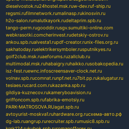
dieselvostok.ru
24hostel.msk.ru
w-dev.ru
f-ship.ru
regsmi.ru
filmnetwork.ru
malinasp.ru
kinosvin.ru
h2o-salon.ru
malutkayork.ru
deltaprim.spb.ru
tango-perm.ru
gooddir.ru
sgv.su
multiki-online.com
webkrasotki.com
cherinvest.ru
detskiy-ostrov.ru
ankou.spb.ru
alvesta1.ru
pdf-creator.ru
nix-files.org.ru
sakhatoday.ru
elektrikersymboler.ru
sputnikyes.ru
golf2club.msk.ru
aeforums.ru
zallclub.ru
multimodal.msk.ru
habaigry.ru
haikko.ru
sobakopedia.ru
isz-fest.ru
ewnc.info
screensaver-clock.net.ru
volnav.spb.ru
comnat.ru
npf.net.ru
7bit.pp.ru
kalugatur.ru
tesiaes.ru
card.com.ru
kazanka.spb.ru
gildiya-kuznecov.ru
kameryboavision.ru
griffoncom.spb.ru
fabrika-emotsiy.ru
PARK-MATROSOVA.RU
agat.spb.ru
avtoyurist-moskva1.ru
hardware.org.ru
схема-авто.рф
dg-lab.ru
angrup.ru
recruiter.spb.ru
music8.spb.ru
krsk124.ru
kubok.spb.ru
romanofforex.ru