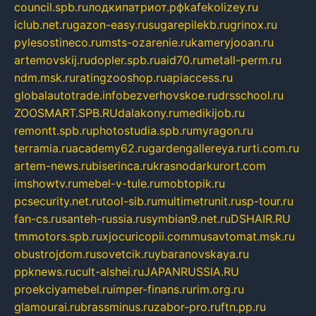
council.spb.ru
лодкипатриот.рф
kafekolizey.ru
iclub.net.ru
gazon-easy.ru
sugarepilekb.ru
grinox.ru
pylesostineco.ru
msts-ozarenie.ru
kameryjooan.ru
artemovskij.ru
dopler.spb.ru
aid70.ru
metall-perm.ru
ndm.msk.ru
ratingzooshop.ru
apiaccess.ru
globalautotrade.info
bezverhovskoe.ru
drsschool.ru
ZOOSMART.SPB.RU
dalakony.ru
medikijob.ru
remontt.spb.ru
photostudia.spb.ru
myragon.ru
terramia.ru
academy62.ru
gardengallereya.ru
rti.com.ru
artem-news.ru
biserinca.ru
krasnodarkurort.com
imshowtv.ru
mebel-v-tule.ru
mobtopik.ru
pcsecurity.net.ru
tool-sib.ru
multimetrunit.ru
sp-tour.ru
fan-cs.ru
santeh-russia.ru
symbian9.net.ru
DSHAIR.RU
tmmotors.spb.ru
xjocuricopii.com
musavtomat.msk.ru
obustrojdom.ru
sovetcik.ru
ybaranovskaya.ru
ppknews.ru
cult-alshei.ru
JAPANRUSSIA.RU
proekciyamebel.ru
imper-finans.ru
rim.org.ru
glamourai.ru
brassminus.ru
zabor-pro.ru
ftn.pp.ru