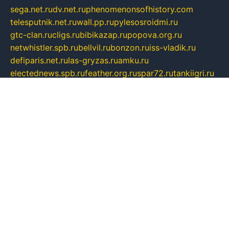
sega.net.ru
dv.net.ru
phenomenonsofhistory.com
telesputnik.net.ru
wall.pp.ru
pylesosroidmi.ru
gtc-clan.ru
cligs.ru
bibikazap.ru
popova.org.ru
netwhistler.spb.ru
bellvil.ru
bonzon.ru
iss-vladik.ru
defiparis.net.ru
las-gryzas.ru
amku.ru
electednews.spb.ru
feather.org.ru
spar72.ru
tankiigri.ru
dominus.com.ru
ibtree.ru
sanykool.pp.ru
unixlib.org.ru
menatep.spb.ru
gartenterrassen.ru
printeka.ru
skvozilka.com.ru
parkovka-pub.ru
lovemobi.ru
art-ru.ru
emulatorz.com.ru
alucomp.com.ru
tatforum.com.ru
alternativa-profi.ru
dermakler.ru
artsurvey.ru
aredir.ru
khimspas.ru
centr-maxi.ru
2018r.ru
bort-stomer-defort.ru
professional2.ru
gibsons.ru
artselena.ru
art-pilot.ru
ingredient.spb.ru
npfpolimer.spb.ru
argentum.spb.ru
hom-edu.ru
af-num.ru
cashadvanceamericasev.org
trexp.spb.ru
apteka-gerzena.ru
vasilyevka.msk.ru
personalloanrgx.org
tishanskiysdk.ru
atma-volga.ru