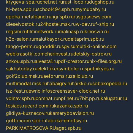
krygeva-spa.ru
chel.net.ru
rust-loco.ru
dugshop.ru
hl-beta.spb.ru
school494.spb.ru
mymubaby.ru
epoha-metalband.ru
ngr.spb.ru
rusgosnews.com
dieselvostok.ru
24hostel.msk.ru
w-dev.ru
f-ship.ru
regsmi.ru
filmnetwork.ru
malinasp.ru
kinosvin.ru
h2o-salon.ru
malutkayork.ru
deltaprim.spb.ru
tango-perm.ru
gooddir.ru
sgv.su
multiki-online.com
webkrasotki.com
cherinvest.ru
detskiy-ostrov.ru
ankou.spb.ru
alvesta1.ru
pdf-creator.ru
nix-files.org.ru
sakhatoday.ru
elektrikersymboler.ru
sputnikyes.ru
golf2club.msk.ru
aeforums.ru
zallclub.ru
multimodal.msk.ru
habaigry.ru
haikko.ru
sobakopedia.ru
isz-fest.ru
ewnc.info
screensaver-clock.net.ru
volnav.spb.ru
comnat.ru
npf.net.ru
7bit.pp.ru
kalugatur.ru
tesiaes.ru
card.com.ru
kazanka.spb.ru
gildiya-kuznecov.ru
kameryboavision.ru
griffoncom.spb.ru
fabrika-emotsiy.ru
PARK-MATROSOVA.RU
agat.spb.ru