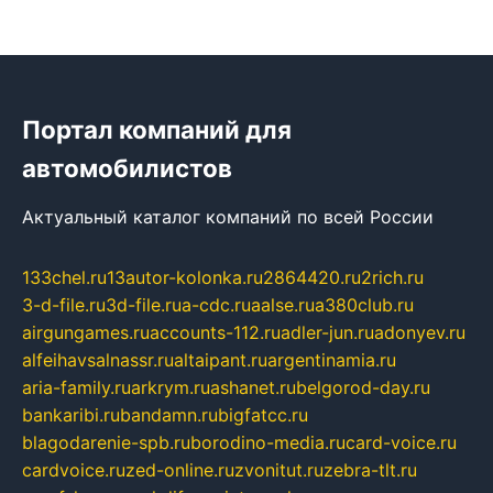
Портал компаний для
автомобилистов
Актуальный каталог компаний по всей России
133chel.ru
13autor-kolonka.ru
2864420.ru
2rich.ru
3-d-file.ru
3d-file.ru
a-cdc.ru
aalse.ru
a380club.ru
airgungames.ru
accounts-112.ru
adler-jun.ru
adonyev.ru
alfeihavsalnassr.ru
altaipant.ru
argentinamia.ru
aria-family.ru
arkrym.ru
ashanet.ru
belgorod-day.ru
bankaribi.ru
bandamn.ru
bigfatcc.ru
blagodarenie-spb.ru
borodino-media.ru
card-voice.ru
cardvoice.ru
zed-online.ru
zvonitut.ru
zebra-tlt.ru