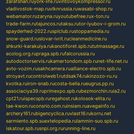
zarafshan.ru
york-life.ru
vintovoykompressor.ru
vladivostok-map.ru
vlknrussia.ru
wasabi-shop.ru
webamator.ru
zaryna.ru
youtubefree.ru
x-ton.ru
trade-farm.ru
tajuncos.ru
taksu.ru
tor-lyubov-i-grom.ru
spayderhed-2022.ru
splclub.ru
stoppamedia.ru
snow-guard.ru
slovar-ivrit.ru
cleanmedicine.ru
shkurki-karakulya.ru
kanotiforet.spb.ru
tutmassage.ru
ecolog.org.ru
praga.spb.ru
falcorussia.ru
autodoctorservis.ru
kamertondom.spb.ru
net-life.net.ru
avto-vozim.ru
sakhcamera.ru
alliance-electro.spb.ru
stroyavt.ru
controlweb1.ru
tdsak74.ru
kinzozo-ru.ru
kvotka.ru
iron-snab.ru
costa-bella.ru
eugrus.pp.ru
associaciya39.ru
primexpo.spb.ru
bezmorchin.ru
ia2.ru
cpt21.ru
ispecspb.ru
regahost.ru
kolosok-elita.ru
tae-kwon.ru
consrio.com.ru
insiam.ru
avegainfo.ru
archery161.ru
bigencyclica.ru
vlast16.ru
korru.net
sarmiento.spb.su
extelopedia.ru
lammin-suo.spb.ru
iskatour.spb.ru
snpi.org.ru
running-line.ru