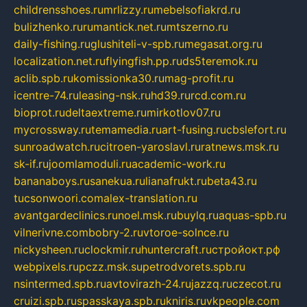
childrensshoes.ru
mrlizzy.ru
mebelsofiakrd.ru
bulizhenko.ru
rumantick.net.ru
mtszerno.ru
daily-fishing.ru
glushiteli-v-spb.ru
megasat.org.ru
localization.net.ru
flyingfish.pp.ru
ds5teremok.ru
aclib.spb.ru
komissionka30.ru
mag-profit.ru
icentre-74.ru
leasing-nsk.ru
hd39.ru
rcd.com.ru
bioprot.ru
deltaextreme.ru
mirkotlov07.ru
mycrossway.ru
temamedia.ru
art-fusing.ru
cbslefort.ru
sunroadwatch.ru
citroen-yaroslavl.ru
ratnews.msk.ru
sk-if.ru
joomlamoduli.ru
academic-work.ru
bananaboys.ru
sanekua.ru
lianafrukt.ru
beta43.ru
tucsonwoori.com
alex-translation.ru
avantgardeclinics.ru
noel.msk.ru
buylq.ru
aquas-spb.ru
vilnerivne.com
bobry-2.ru
vtoroe-solnce.ru
nickysheen.ru
clockmir.ru
huntercraft.ru
стройокт.рф
webpixels.ru
pczz.msk.su
petrodvorets.spb.ru
nsintermed.spb.ru
avtovirazh-24.ru
jazzq.ru
czecot.ru
cruizi.spb.ru
spasskaya.spb.ru
kniris.ru
vkpeople.com