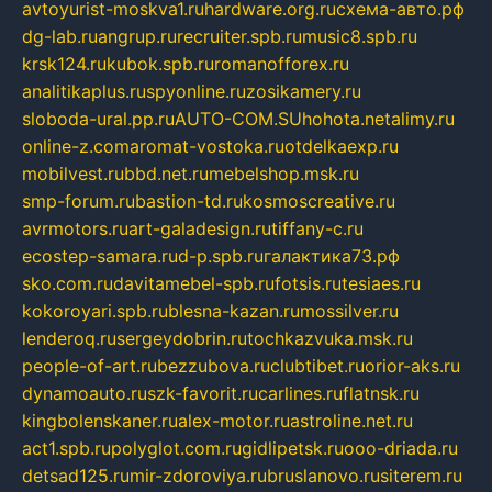
avtoyurist-moskva1.ru
hardware.org.ru
схема-авто.рф
dg-lab.ru
angrup.ru
recruiter.spb.ru
music8.spb.ru
krsk124.ru
kubok.spb.ru
romanofforex.ru
analitikaplus.ru
spyonline.ru
zosikamery.ru
sloboda-ural.pp.ru
AUTO-COM.SU
hohota.net
alimy.ru
online-z.com
aromat-vostoka.ru
otdelkaexp.ru
mobilvest.ru
bbd.net.ru
mebelshop.msk.ru
smp-forum.ru
bastion-td.ru
kosmoscreative.ru
avrmotors.ru
art-galadesign.ru
tiffany-c.ru
ecostep-samara.ru
d-p.spb.ru
галактика73.рф
sko.com.ru
davitamebel-spb.ru
fotsis.ru
tesiaes.ru
kokoroyari.spb.ru
blesna-kazan.ru
mossilver.ru
lenderoq.ru
sergeydobrin.ru
tochkazvuka.msk.ru
people-of-art.ru
bezzubova.ru
clubtibet.ru
orior-aks.ru
dynamoauto.ru
szk-favorit.ru
carlines.ru
flatnsk.ru
kingbolenskaner.ru
alex-motor.ru
astroline.net.ru
act1.spb.ru
polyglot.com.ru
gidlipetsk.ru
ooo-driada.ru
detsad125.ru
mir-zdoroviya.ru
bruslanovo.ru
siterem.ru