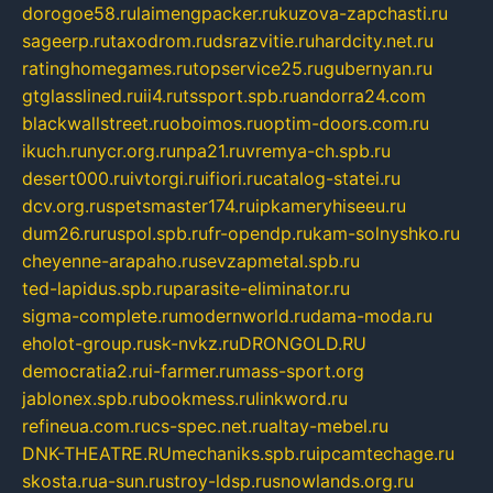
dorogoe58.ru
laimengpacker.ru
kuzova-zapchasti.ru
sageerp.ru
taxodrom.ru
dsrazvitie.ru
hardcity.net.ru
ratinghomegames.ru
topservice25.ru
gubernyan.ru
gtglasslined.ru
ii4.ru
tssport.spb.ru
andorra24.com
blackwallstreet.ru
oboimos.ru
optim-doors.com.ru
ikuch.ru
nycr.org.ru
npa21.ru
vremya-ch.spb.ru
desert000.ru
ivtorgi.ru
ifiori.ru
catalog-statei.ru
dcv.org.ru
spetsmaster174.ru
ipkameryhiseeu.ru
dum26.ru
ruspol.spb.ru
fr-opendp.ru
kam-solnyshko.ru
cheyenne-arapaho.ru
sevzapmetal.spb.ru
ted-lapidus.spb.ru
parasite-eliminator.ru
sigma-complete.ru
modernworld.ru
dama-moda.ru
eholot-group.ru
sk-nvkz.ru
DRONGOLD.RU
democratia2.ru
i-farmer.ru
mass-sport.org
jablonex.spb.ru
bookmess.ru
linkword.ru
refineua.com.ru
cs-spec.net.ru
altay-mebel.ru
DNK-THEATRE.RU
mechaniks.spb.ru
ipcamtechage.ru
skosta.ru
a-sun.ru
stroy-ldsp.ru
snowlands.org.ru