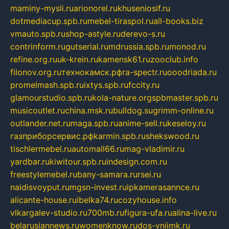
maminy-mysli.ru
arionorel.ru
khuseniosif.ru
dotmediacup.spb.ru
mebel-tiraspol.ru
all-books.biz
vmauto.spb.ru
shop-astyle.ru
derevo-s.ru
contrinform.ru
gutserial.ru
mdrussia.spb.ru
monod.ru
refine.org.ru
uk-krein.ru
kamensk61.ru
zooclub.info
filonov.org.ru
технокамск.рф
ra-spectr.ru
ooodriada.ru
promelmash.spb.ru
ixtys.spb.ru
fccity.ru
glamourstudio.spb.ru
kola-nature.org
spbmaster.spb.ru
musicoutlet.ru
china.msk.ru
bulldog.su
grimm-online.ru
outlander.net.ru
maga.spb.ru
anime-sell.ru
keseloy.ru
газприборсервис.рф
karmin.spb.ru
shekswood.ru
tischlermebel.ru
automall66.ru
mag-vladimir.ru
yardbar.ru
kiwitour.spb.ru
indesign.com.ru
freestylemebel.ru
bany-samara.ru
rsei.ru
naidisvoyput.ru
mgsn-invest.ru
ipkamerasannce.ru
alicante-house.ru
ibelka74.ru
cozyhouse.info
vlkargalev-studio.ru
700mb.ru
figura-ufa.ru
alina-live.ru
belarusiannews.ru
womenknow.ru
dos-vniimk.ru