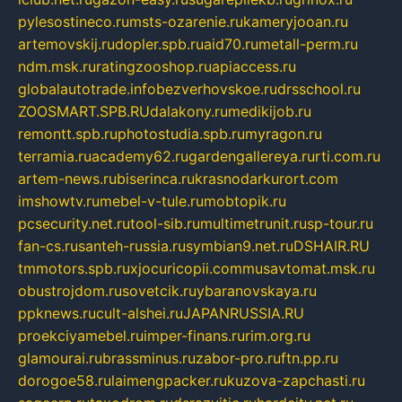
pylesostineco.ru
msts-ozarenie.ru
kameryjooan.ru
artemovskij.ru
dopler.spb.ru
aid70.ru
metall-perm.ru
ndm.msk.ru
ratingzooshop.ru
apiaccess.ru
globalautotrade.info
bezverhovskoe.ru
drsschool.ru
ZOOSMART.SPB.RU
dalakony.ru
medikijob.ru
remontt.spb.ru
photostudia.spb.ru
myragon.ru
terramia.ru
academy62.ru
gardengallereya.ru
rti.com.ru
artem-news.ru
biserinca.ru
krasnodarkurort.com
imshowtv.ru
mebel-v-tule.ru
mobtopik.ru
pcsecurity.net.ru
tool-sib.ru
multimetrunit.ru
sp-tour.ru
fan-cs.ru
santeh-russia.ru
symbian9.net.ru
DSHAIR.RU
tmmotors.spb.ru
xjocuricopii.com
musavtomat.msk.ru
obustrojdom.ru
sovetcik.ru
ybaranovskaya.ru
ppknews.ru
cult-alshei.ru
JAPANRUSSIA.RU
proekciyamebel.ru
imper-finans.ru
rim.org.ru
glamourai.ru
brassminus.ru
zabor-pro.ru
ftn.pp.ru
dorogoe58.ru
laimengpacker.ru
kuzova-zapchasti.ru