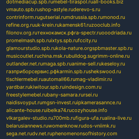
dotmediacup.spb.ru
mebel-tiraspol.ru
all-books.biz
vmauto.spb.ru
shop-astyle.ru
derevo-s.ru
contrinform.ru
gutserial.ru
mdrussia.spb.ru
monod.ru
refine.org.ru
uk-krein.ru
kamensk61.ru
zooclub.info
filonov.org.ru
технокамск.рф
ra-spectr.ru
ooodriada.ru
promelmash.spb.ru
ixtys.spb.ru
fccity.ru
glamourstudio.spb.ru
kola-nature.org
spbmaster.spb.ru
musicoutlet.ru
china.msk.ru
bulldog.su
grimm-online.ru
outlander.net.ru
maga.spb.ru
anime-sell.ru
keseloy.ru
газприборсервис.рф
karmin.spb.ru
shekswood.ru
tischlermebel.ru
automall66.ru
mag-vladimir.ru
yardbar.ru
kiwitour.spb.ru
indesign.com.ru
freestylemebel.ru
bany-samara.ru
rsei.ru
naidisvoyput.ru
mgsn-invest.ru
ipkamerasannce.ru
alicante-house.ru
ibelka74.ru
cozyhouse.info
vlkargalev-studio.ru
700mb.ru
figura-ufa.ru
alina-live.ru
belarusiannews.ru
womenknow.ru
dos-vniimk.ru
sega.net.ru
dv.net.ru
phenomenonsofhistory.com