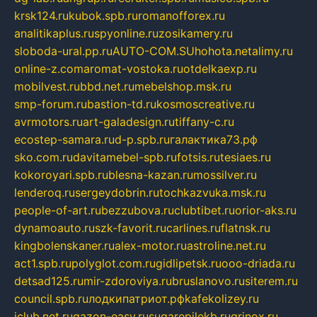
krsk124.ru
kubok.spb.ru
romanofforex.ru
analitikaplus.ru
spyonline.ru
zosikamery.ru
sloboda-ural.pp.ru
AUTO-COM.SU
hohota.net
alimy.ru
online-z.com
aromat-vostoka.ru
otdelkaexp.ru
mobilvest.ru
bbd.net.ru
mebelshop.msk.ru
smp-forum.ru
bastion-td.ru
kosmoscreative.ru
avrmotors.ru
art-galadesign.ru
tiffany-c.ru
ecostep-samara.ru
d-p.spb.ru
галактика73.рф
sko.com.ru
davitamebel-spb.ru
fotsis.ru
tesiaes.ru
kokoroyari.spb.ru
blesna-kazan.ru
mossilver.ru
lenderoq.ru
sergeydobrin.ru
tochkazvuka.msk.ru
people-of-art.ru
bezzubova.ru
clubtibet.ru
orior-aks.ru
dynamoauto.ru
szk-favorit.ru
carlines.ru
flatnsk.ru
kingbolenskaner.ru
alex-motor.ru
astroline.net.ru
act1.spb.ru
polyglot.com.ru
gidlipetsk.ru
ooo-driada.ru
detsad125.ru
mir-zdoroviya.ru
bruslanovo.ru
siterem.ru
council.spb.ru
лодкипатриот.рф
kafekolizey.ru
iclub.net.ru
gazon-easy.ru
sugarepilekb.ru
grinox.ru