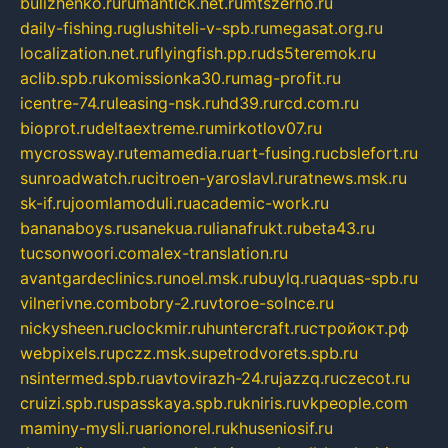
bulizhenko.ru
rumantick.net.ru
mtszerno.ru
daily-fishing.ru
glushiteli-v-spb.ru
megasat.org.ru
localization.net.ru
flyingfish.pp.ru
ds5teremok.ru
aclib.spb.ru
komissionka30.ru
mag-profit.ru
icentre-74.ru
leasing-nsk.ru
hd39.ru
rcd.com.ru
bioprot.ru
deltaextreme.ru
mirkotlov07.ru
mycrossway.ru
temamedia.ru
art-fusing.ru
cbslefort.ru
sunroadwatch.ru
citroen-yaroslavl.ru
ratnews.msk.ru
sk-if.ru
joomlamoduli.ru
academic-work.ru
bananaboys.ru
sanekua.ru
lianafrukt.ru
beta43.ru
tucsonwoori.com
alex-translation.ru
avantgardeclinics.ru
noel.msk.ru
buylq.ru
aquas-spb.ru
vilnerivne.com
bobry-2.ru
vtoroe-solnce.ru
nickysheen.ru
clockmir.ru
huntercraft.ru
стройокт.рф
webpixels.ru
pczz.msk.su
petrodvorets.spb.ru
nsintermed.spb.ru
avtovirazh-24.ru
jazzq.ru
czecot.ru
cruizi.spb.ru
spasskaya.spb.ru
kniris.ru
vkpeople.com
maminy-mysli.ru
arionorel.ru
khuseniosif.ru