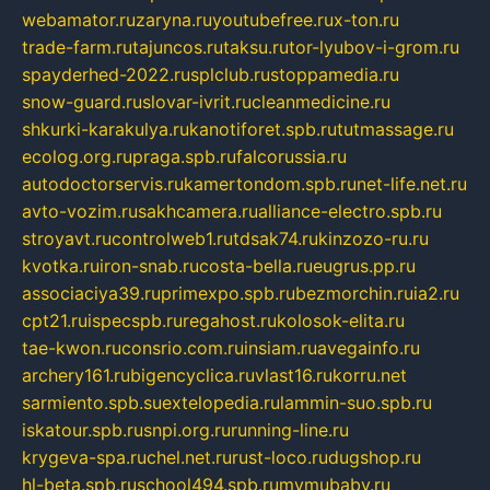
webamator.ru
zaryna.ru
youtubefree.ru
x-ton.ru
trade-farm.ru
tajuncos.ru
taksu.ru
tor-lyubov-i-grom.ru
spayderhed-2022.ru
splclub.ru
stoppamedia.ru
snow-guard.ru
slovar-ivrit.ru
cleanmedicine.ru
shkurki-karakulya.ru
kanotiforet.spb.ru
tutmassage.ru
ecolog.org.ru
praga.spb.ru
falcorussia.ru
autodoctorservis.ru
kamertondom.spb.ru
net-life.net.ru
avto-vozim.ru
sakhcamera.ru
alliance-electro.spb.ru
stroyavt.ru
controlweb1.ru
tdsak74.ru
kinzozo-ru.ru
kvotka.ru
iron-snab.ru
costa-bella.ru
eugrus.pp.ru
associaciya39.ru
primexpo.spb.ru
bezmorchin.ru
ia2.ru
cpt21.ru
ispecspb.ru
regahost.ru
kolosok-elita.ru
tae-kwon.ru
consrio.com.ru
insiam.ru
avegainfo.ru
archery161.ru
bigencyclica.ru
vlast16.ru
korru.net
sarmiento.spb.su
extelopedia.ru
lammin-suo.spb.ru
iskatour.spb.ru
snpi.org.ru
running-line.ru
krygeva-spa.ru
chel.net.ru
rust-loco.ru
dugshop.ru
hl-beta.spb.ru
school494.spb.ru
mymubaby.ru