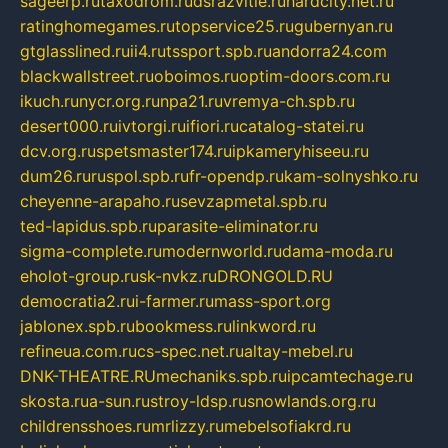
sageerp.ru
taxodrom.ru
dsrazvitie.ru
hardcity.net.ru
ratinghomegames.ru
topservice25.ru
gubernyan.ru
gtglasslined.ru
ii4.ru
tssport.spb.ru
andorra24.com
blackwallstreet.ru
oboimos.ru
optim-doors.com.ru
ikuch.ru
nycr.org.ru
npa21.ru
vremya-ch.spb.ru
desert000.ru
ivtorgi.ru
ifiori.ru
catalog-statei.ru
dcv.org.ru
spetsmaster174.ru
ipkameryhiseeu.ru
dum26.ru
ruspol.spb.ru
fr-opendp.ru
kam-solnyshko.ru
cheyenne-arapaho.ru
sevzapmetal.spb.ru
ted-lapidus.spb.ru
parasite-eliminator.ru
sigma-complete.ru
modernworld.ru
dama-moda.ru
eholot-group.ru
sk-nvkz.ru
DRONGOLD.RU
democratia2.ru
i-farmer.ru
mass-sport.org
jablonex.spb.ru
bookmess.ru
linkword.ru
refineua.com.ru
cs-spec.net.ru
altay-mebel.ru
DNK-THEATRE.RU
mechaniks.spb.ru
ipcamtechage.ru
skosta.ru
a-sun.ru
stroy-ldsp.ru
snowlands.org.ru
childrensshoes.ru
mrlizzy.ru
mebelsofiakrd.ru