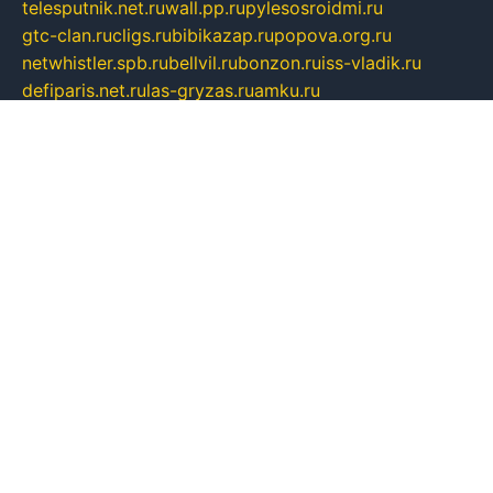
telesputnik.net.ru
wall.pp.ru
pylesosroidmi.ru
gtc-clan.ru
cligs.ru
bibikazap.ru
popova.org.ru
netwhistler.spb.ru
bellvil.ru
bonzon.ru
iss-vladik.ru
defiparis.net.ru
las-gryzas.ru
amku.ru
electednews.spb.ru
feather.org.ru
spar72.ru
tankiigri.ru
dominus.com.ru
ibtree.ru
sanykool.pp.ru
unixlib.org.ru
menatep.spb.ru
gartenterrassen.ru
printeka.ru
skvozilka.com.ru
parkovka-pub.ru
lovemobi.ru
art-ru.ru
emulatorz.com.ru
alucomp.com.ru
tatforum.com.ru
alternativa-profi.ru
dermakler.ru
artsurvey.ru
aredir.ru
khimspas.ru
centr-maxi.ru
2018r.ru
bort-stomer-defort.ru
professional2.ru
gibsons.ru
artselena.ru
art-pilot.ru
ingredient.spb.ru
npfpolimer.spb.ru
argentum.spb.ru
hom-edu.ru
af-num.ru
cashadvanceamericasev.org
trexp.spb.ru
apteka-gerzena.ru
vasilyevka.msk.ru
personalloanrgx.org
tishanskiysdk.ru
atma-volga.ru
yoga-media.ru
asmirnov.ru
betonvodincovo.ru