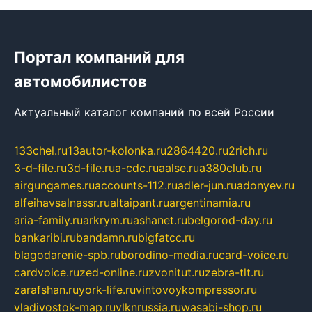
Портал компаний для
автомобилистов
Актуальный каталог компаний по всей России
133chel.ru
13autor-kolonka.ru
2864420.ru
2rich.ru
3-d-file.ru
3d-file.ru
a-cdc.ru
aalse.ru
a380club.ru
airgungames.ru
accounts-112.ru
adler-jun.ru
adonyev.ru
alfeihavsalnassr.ru
altaipant.ru
argentinamia.ru
aria-family.ru
arkrym.ru
ashanet.ru
belgorod-day.ru
bankaribi.ru
bandamn.ru
bigfatcc.ru
blagodarenie-spb.ru
borodino-media.ru
card-voice.ru
cardvoice.ru
zed-online.ru
zvonitut.ru
zebra-tlt.ru
zarafshan.ru
york-life.ru
vintovoykompressor.ru
vladivostok-map.ru
vlknrussia.ru
wasabi-shop.ru