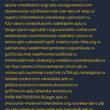
epoha-metalband.ru
ngr.spb.ru
rusgosnews.com
dieselvostok.ru
24hostel.msk.ru
w-dev.ru
f-ship.ru
regsmi.ru
filmnetwork.ru
malinasp.ru
kinosvin.ru
h2o-salon.ru
malutkayork.ru
deltaprim.spb.ru
tango-perm.ru
gooddir.ru
sgv.su
multiki-online.com
webkrasotki.com
cherinvest.ru
detskiy-ostrov.ru
ankou.spb.ru
alvesta1.ru
pdf-creator.ru
nix-files.org.ru
sakhatoday.ru
elektrikersymboler.ru
sputnikyes.ru
golf2club.msk.ru
aeforums.ru
zallclub.ru
multimodal.msk.ru
habaigry.ru
haikko.ru
sobakopedia.ru
isz-fest.ru
ewnc.info
screensaver-clock.net.ru
volnav.spb.ru
comnat.ru
npf.net.ru
7bit.pp.ru
kalugatur.ru
tesiaes.ru
card.com.ru
kazanka.spb.ru
gildiya-kuznecov.ru
kameryboavision.ru
griffoncom.spb.ru
fabrika-emotsiy.ru
PARK-MATROSOVA.RU
agat.spb.ru
avtoyurist-moskva1.ru
hardware.org.ru
схема-авто.рф
dg-lab.ru
angrup.ru
recruiter.spb.ru
music8.spb.ru