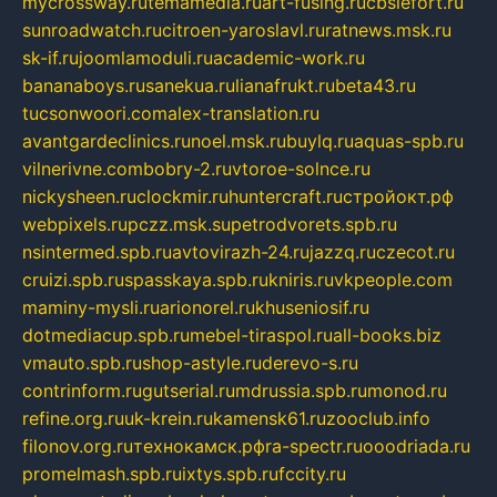
mycrossway.ru
temamedia.ru
art-fusing.ru
cbslefort.ru
sunroadwatch.ru
citroen-yaroslavl.ru
ratnews.msk.ru
sk-if.ru
joomlamoduli.ru
academic-work.ru
bananaboys.ru
sanekua.ru
lianafrukt.ru
beta43.ru
tucsonwoori.com
alex-translation.ru
avantgardeclinics.ru
noel.msk.ru
buylq.ru
aquas-spb.ru
vilnerivne.com
bobry-2.ru
vtoroe-solnce.ru
nickysheen.ru
clockmir.ru
huntercraft.ru
стройокт.рф
webpixels.ru
pczz.msk.su
petrodvorets.spb.ru
nsintermed.spb.ru
avtovirazh-24.ru
jazzq.ru
czecot.ru
cruizi.spb.ru
spasskaya.spb.ru
kniris.ru
vkpeople.com
maminy-mysli.ru
arionorel.ru
khuseniosif.ru
dotmediacup.spb.ru
mebel-tiraspol.ru
all-books.biz
vmauto.spb.ru
shop-astyle.ru
derevo-s.ru
contrinform.ru
gutserial.ru
mdrussia.spb.ru
monod.ru
refine.org.ru
uk-krein.ru
kamensk61.ru
zooclub.info
filonov.org.ru
технокамск.рф
ra-spectr.ru
ooodriada.ru
promelmash.spb.ru
ixtys.spb.ru
fccity.ru