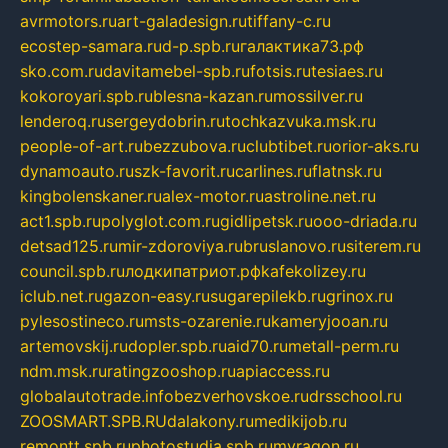
avrmotors.ru
art-galadesign.ru
tiffany-c.ru
ecostep-samara.ru
d-p.spb.ru
галактика73.рф
sko.com.ru
davitamebel-spb.ru
fotsis.ru
tesiaes.ru
kokoroyari.spb.ru
blesna-kazan.ru
mossilver.ru
lenderoq.ru
sergeydobrin.ru
tochkazvuka.msk.ru
people-of-art.ru
bezzubova.ru
clubtibet.ru
orior-aks.ru
dynamoauto.ru
szk-favorit.ru
carlines.ru
flatnsk.ru
kingbolenskaner.ru
alex-motor.ru
astroline.net.ru
act1.spb.ru
polyglot.com.ru
gidlipetsk.ru
ooo-driada.ru
detsad125.ru
mir-zdoroviya.ru
bruslanovo.ru
siterem.ru
council.spb.ru
лодкипатриот.рф
kafekolizey.ru
iclub.net.ru
gazon-easy.ru
sugarepilekb.ru
grinox.ru
pylesostineco.ru
msts-ozarenie.ru
kameryjooan.ru
artemovskij.ru
dopler.spb.ru
aid70.ru
metall-perm.ru
ndm.msk.ru
ratingzooshop.ru
apiaccess.ru
globalautotrade.info
bezverhovskoe.ru
drsschool.ru
ZOOSMART.SPB.RU
dalakony.ru
medikijob.ru
remontt.spb.ru
photostudia.spb.ru
myragon.ru