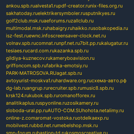
ankou.spb.ru
alvesta1.ru
pdf-creator.ru
nix-files.org.ru
sakhatoday.ru
elektrikersymboler.ru
sputnikyes.ru
golf2club.msk.ru
aeforums.ru
zallclub.ru
multimodal.msk.ru
habaigry.ru
haikko.ru
sobakopedia.ru
isz-fest.ru
ewnc.info
screensaver-clock.net.ru
volnav.spb.ru
comnat.ru
npf.net.ru
7bit.pp.ru
kalugatur.ru
tesiaes.ru
card.com.ru
kazanka.spb.ru
gildiya-kuznecov.ru
kameryboavision.ru
griffoncom.spb.ru
fabrika-emotsiy.ru
PARK-MATROSOVA.RU
agat.spb.ru
avtoyurist-moskva1.ru
hardware.org.ru
схема-авто.рф
dg-lab.ru
angrup.ru
recruiter.spb.ru
music8.spb.ru
krsk124.ru
kubok.spb.ru
romanofforex.ru
analitikaplus.ru
spyonline.ru
zosikamery.ru
sloboda-ural.pp.ru
AUTO-COM.SU
hohota.net
alimy.ru
online-z.com
aromat-vostoka.ru
otdelkaexp.ru
mobilvest.ru
bbd.net.ru
mebelshop.msk.ru
smp-forum.ru
bastion-td.ru
kosmoscreative.ru