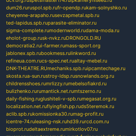
dum26.ru
ruspol.spb.ru
fr-opendp.ru
kam-solnyshko.ru
cheyenne-arapaho.ru
sevzapmetal.spb.ru
ted-lapidus.spb.ru
parasite-eliminator.ru
sigma-complete.ru
modernworld.ru
dama-moda.ru
eholot-group.ru
sk-nvkz.ru
DRONGOLD.RU
democratia2.ru
i-farmer.ru
mass-sport.org
jablonex.spb.ru
bookmess.ru
linkword.ru
refineua.com.ru
cs-spec.net.ru
altay-mebel.ru
DNK-THEATRE.RU
mechaniks.spb.ru
ipcamtechage.ru
skosta.ru
a-sun.ru
stroy-ldsp.ru
snowlands.org.ru
childrensshoes.ru
mrlizzy.ru
mebelsofiakrd.ru
bulizhenko.ru
rumantick.net.ru
mtszerno.ru
daily-fishing.ru
glushiteli-v-spb.ru
megasat.org.ru
localization.net.ru
flyingfish.pp.ru
ds5teremok.ru
aclib.spb.ru
komissionka30.ru
mag-profit.ru
icentre-74.ru
leasing-nsk.ru
hd39.ru
rcd.com.ru
bioprot.ru
deltaextreme.ru
mirkotlov07.ru