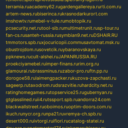
terramia.ru
academy62.ru
gardengallereya.ru
rti.com.ru
artem-news.ru
biserinca.ru
krasnodarkurort.com
imshowtv.ru
mebel-v-tule.ru
mobtopik.ru
pcsecurity.net.ru
tool-sib.ru
multimetrunit.ru
sp-tour.ru
fan-cs.ru
santeh-russia.ru
symbian9.net.ru
DSHAIR.RU
tmmotors.spb.ru
xjocuricopii.com
musavtomat.msk.ru
obustrojdom.ru
sovetcik.ru
ybaranovskaya.ru
ppknews.ru
cult-alshei.ru
JAPANRUSSIA.RU
proekciyamebel.ru
imper-finans.ru
rim.org.ru
glamourai.ru
brassminus.ru
zabor-pro.ru
ftn.pp.ru
dorogoe58.ru
laimengpacker.ru
kuzova-zapchasti.ru
sageerp.ru
taxodrom.ru
dsrazvitie.ru
hardcity.net.ru
ratinghomegames.ru
topservice25.ru
gubernyan.ru
gtglasslined.ru
ii4.ru
tssport.spb.ru
andorra24.com
blackwallstreet.ru
oboimos.ru
optim-doors.com.ru
ikuch.ru
nycr.org.ru
npa21.ru
vremya-ch.spb.ru
desert000.ru
ivtorgi.ru
ifiori.ru
catalog-statei.ru
dcv.org.ru
spetsmaster174.ru
ipkameryhiseeu.ru