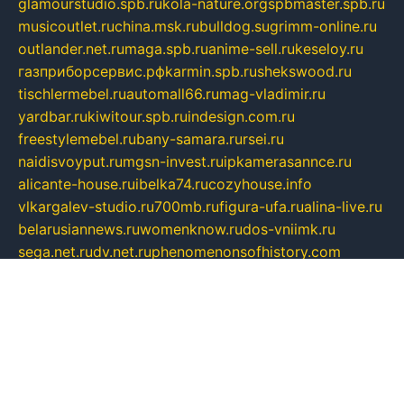
glamourstudio.spb.ru
kola-nature.org
spbmaster.spb.ru
musicoutlet.ru
china.msk.ru
bulldog.su
grimm-online.ru
outlander.net.ru
maga.spb.ru
anime-sell.ru
keseloy.ru
газприборсервис.рф
karmin.spb.ru
shekswood.ru
tischlermebel.ru
automall66.ru
mag-vladimir.ru
yardbar.ru
kiwitour.spb.ru
indesign.com.ru
freestylemebel.ru
bany-samara.ru
rsei.ru
naidisvoyput.ru
mgsn-invest.ru
ipkamerasannce.ru
alicante-house.ru
ibelka74.ru
cozyhouse.info
vlkargalev-studio.ru
700mb.ru
figura-ufa.ru
alina-live.ru
belarusiannews.ru
womenknow.ru
dos-vniimk.ru
sega.net.ru
dv.net.ru
phenomenonsofhistory.com
telesputnik.net.ru
wall.pp.ru
pylesosroidmi.ru
gtc-clan.ru
cligs.ru
bibikazap.ru
popova.org.ru
netwhistler.spb.ru
bellvil.ru
bonzon.ru
iss-vladik.ru
defiparis.net.ru
las-gryzas.ru
amku.ru
electednews.spb.ru
feather.org.ru
spar72.ru
tankiigri.ru
dominus.com.ru
ibtree.ru
sanykool.pp.ru
unixlib.org.ru