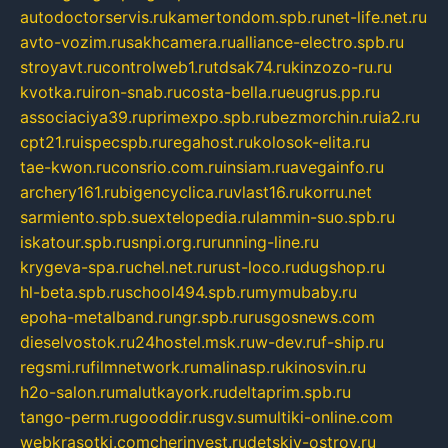
autodoctorservis.ru
kamertondom.spb.ru
net-life.net.ru
avto-vozim.ru
sakhcamera.ru
alliance-electro.spb.ru
stroyavt.ru
controlweb1.ru
tdsak74.ru
kinzozo-ru.ru
kvotka.ru
iron-snab.ru
costa-bella.ru
eugrus.pp.ru
associaciya39.ru
primexpo.spb.ru
bezmorchin.ru
ia2.ru
cpt21.ru
ispecspb.ru
regahost.ru
kolosok-elita.ru
tae-kwon.ru
consrio.com.ru
insiam.ru
avegainfo.ru
archery161.ru
bigencyclica.ru
vlast16.ru
korru.net
sarmiento.spb.su
extelopedia.ru
lammin-suo.spb.ru
iskatour.spb.ru
snpi.org.ru
running-line.ru
krygeva-spa.ru
chel.net.ru
rust-loco.ru
dugshop.ru
hl-beta.spb.ru
school494.spb.ru
mymubaby.ru
epoha-metalband.ru
ngr.spb.ru
rusgosnews.com
dieselvostok.ru
24hostel.msk.ru
w-dev.ru
f-ship.ru
regsmi.ru
filmnetwork.ru
malinasp.ru
kinosvin.ru
h2o-salon.ru
malutkayork.ru
deltaprim.spb.ru
tango-perm.ru
gooddir.ru
sgv.su
multiki-online.com
webkrasotki.com
cherinvest.ru
detskiy-ostrov.ru