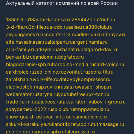
Актуальный каталог компаний по всей России
133chel.ru
13autor-kolonka.ru
2864420.ru
2rich.ru
3-d-file.ru
3d-file.ru
a-cdc.ru
aalse.ru
a380club.ru
airgungames.ru
accounts-112.ru
adler-jun.ru
adonyev.ru
alfeihavsalnassr.ru
altaipant.ru
argentinamia.ru
aria-family.ru
arkrym.ru
ashanet.ru
belgorod-day.ru
bankaribi.ru
bandamn.ru
bigfatcc.ru
blagodarenie-spb.ru
borodino-media.ru
card-voice.ru
cardvoice.ru
zed-online.ru
zvonitut.ru
zebra-tlt.ru
zarafshan.ru
york-life.ru
vintovoykompressor.ru
vladivostok-map.ru
vlknrussia.ru
wasabi-shop.ru
webamator.ru
zaryna.ru
youtubefree.ru
x-ton.ru
trade-farm.ru
tajuncos.ru
taksu.ru
tor-lyubov-i-grom.ru
spayderhed-2022.ru
splclub.ru
stoppamedia.ru
snow-guard.ru
slovar-ivrit.ru
cleanmedicine.ru
shkurki-karakulya.ru
kanotiforet.spb.ru
tutmassage.ru
ecolog.org.ru
praga.spb.ru
falcorussia.ru