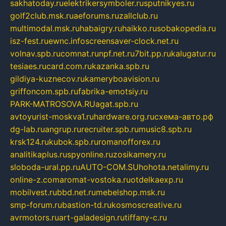
sakhatoday.ru
elektrikersymboler.ru
sputnikyes.ru
golf2club.msk.ru
aeforums.ru
zallclub.ru
multimodal.msk.ru
habaigry.ru
haikko.ru
sobakopedia.ru
isz-fest.ru
ewnc.info
screensaver-clock.net.ru
volnav.spb.ru
comnat.ru
npf.net.ru
7bit.pp.ru
kalugatur.ru
tesiaes.ru
card.com.ru
kazanka.spb.ru
gildiya-kuznecov.ru
kameryboavision.ru
griffoncom.spb.ru
fabrika-emotsiy.ru
PARK-MATROSOVA.RU
agat.spb.ru
avtoyurist-moskva1.ru
hardware.org.ru
схема-авто.рф
dg-lab.ru
angrup.ru
recruiter.spb.ru
music8.spb.ru
krsk124.ru
kubok.spb.ru
romanofforex.ru
analitikaplus.ru
spyonline.ru
zosikamery.ru
sloboda-ural.pp.ru
AUTO-COM.SU
hohota.net
alimy.ru
online-z.com
aromat-vostoka.ru
otdelkaexp.ru
mobilvest.ru
bbd.net.ru
mebelshop.msk.ru
smp-forum.ru
bastion-td.ru
kosmoscreative.ru
avrmotors.ru
art-galadesign.ru
tiffany-c.ru