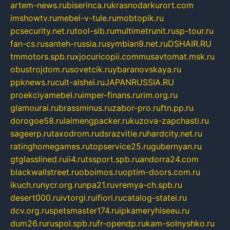
artem-news.ru
biserinca.ru
krasnodarkurort.com
imshowtv.ru
mebel-v-tule.ru
mobtopik.ru
pcsecurity.net.ru
tool-sib.ru
multimetrunit.ru
sp-tour.ru
fan-cs.ru
santeh-russia.ru
symbian9.net.ru
DSHAIR.RU
tmmotors.spb.ru
xjocuricopii.com
musavtomat.msk.ru
obustrojdom.ru
sovetcik.ru
ybaranovskaya.ru
ppknews.ru
cult-alshei.ru
JAPANRUSSIA.RU
proekciyamebel.ru
imper-finans.ru
rim.org.ru
glamourai.ru
brassminus.ru
zabor-pro.ru
ftn.pp.ru
dorogoe58.ru
laimengpacker.ru
kuzova-zapchasti.ru
sageerp.ru
taxodrom.ru
dsrazvitie.ru
hardcity.net.ru
ratinghomegames.ru
topservice25.ru
gubernyan.ru
gtglasslined.ru
ii4.ru
tssport.spb.ru
andorra24.com
blackwallstreet.ru
oboimos.ru
optim-doors.com.ru
ikuch.ru
nycr.org.ru
npa21.ru
vremya-ch.spb.ru
desert000.ru
ivtorgi.ru
ifiori.ru
catalog-statei.ru
dcv.org.ru
spetsmaster174.ru
ipkameryhiseeu.ru
dum26.ru
ruspol.spb.ru
fr-opendp.ru
kam-solnyshko.ru