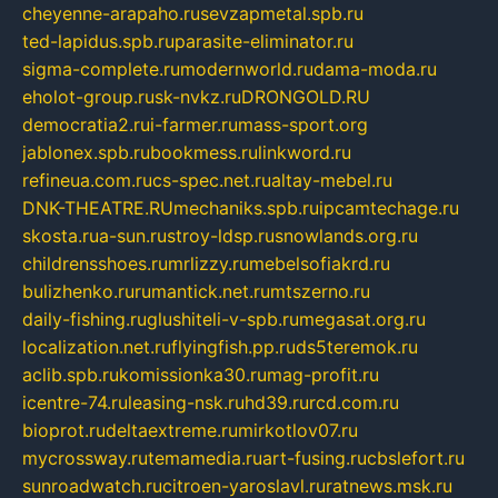
cheyenne-arapaho.ru
sevzapmetal.spb.ru
ted-lapidus.spb.ru
parasite-eliminator.ru
sigma-complete.ru
modernworld.ru
dama-moda.ru
eholot-group.ru
sk-nvkz.ru
DRONGOLD.RU
democratia2.ru
i-farmer.ru
mass-sport.org
jablonex.spb.ru
bookmess.ru
linkword.ru
refineua.com.ru
cs-spec.net.ru
altay-mebel.ru
DNK-THEATRE.RU
mechaniks.spb.ru
ipcamtechage.ru
skosta.ru
a-sun.ru
stroy-ldsp.ru
snowlands.org.ru
childrensshoes.ru
mrlizzy.ru
mebelsofiakrd.ru
bulizhenko.ru
rumantick.net.ru
mtszerno.ru
daily-fishing.ru
glushiteli-v-spb.ru
megasat.org.ru
localization.net.ru
flyingfish.pp.ru
ds5teremok.ru
aclib.spb.ru
komissionka30.ru
mag-profit.ru
icentre-74.ru
leasing-nsk.ru
hd39.ru
rcd.com.ru
bioprot.ru
deltaextreme.ru
mirkotlov07.ru
mycrossway.ru
temamedia.ru
art-fusing.ru
cbslefort.ru
sunroadwatch.ru
citroen-yaroslavl.ru
ratnews.msk.ru