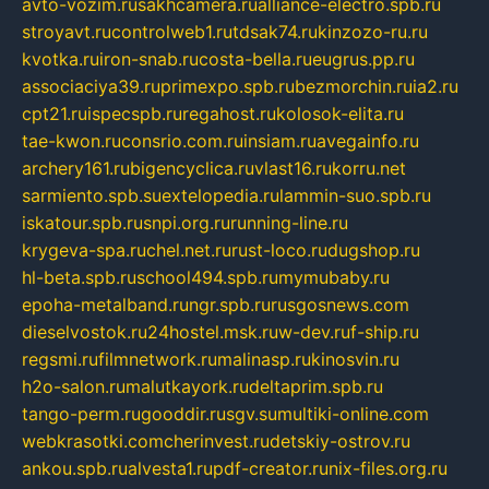
avto-vozim.ru
sakhcamera.ru
alliance-electro.spb.ru
stroyavt.ru
controlweb1.ru
tdsak74.ru
kinzozo-ru.ru
kvotka.ru
iron-snab.ru
costa-bella.ru
eugrus.pp.ru
associaciya39.ru
primexpo.spb.ru
bezmorchin.ru
ia2.ru
cpt21.ru
ispecspb.ru
regahost.ru
kolosok-elita.ru
tae-kwon.ru
consrio.com.ru
insiam.ru
avegainfo.ru
archery161.ru
bigencyclica.ru
vlast16.ru
korru.net
sarmiento.spb.su
extelopedia.ru
lammin-suo.spb.ru
iskatour.spb.ru
snpi.org.ru
running-line.ru
krygeva-spa.ru
chel.net.ru
rust-loco.ru
dugshop.ru
hl-beta.spb.ru
school494.spb.ru
mymubaby.ru
epoha-metalband.ru
ngr.spb.ru
rusgosnews.com
dieselvostok.ru
24hostel.msk.ru
w-dev.ru
f-ship.ru
regsmi.ru
filmnetwork.ru
malinasp.ru
kinosvin.ru
h2o-salon.ru
malutkayork.ru
deltaprim.spb.ru
tango-perm.ru
gooddir.ru
sgv.su
multiki-online.com
webkrasotki.com
cherinvest.ru
detskiy-ostrov.ru
ankou.spb.ru
alvesta1.ru
pdf-creator.ru
nix-files.org.ru