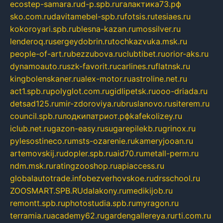
ecostep-samara.ru
d-p.spb.ru
галактика73.рф
sko.com.ru
davitamebel-spb.ru
fotsis.ru
tesiaes.ru
kokoroyari.spb.ru
blesna-kazan.ru
mossilver.ru
lenderoq.ru
sergeydobrin.ru
tochkazvuka.msk.ru
people-of-art.ru
bezzubova.ru
clubtibet.ru
orior-aks.ru
dynamoauto.ru
szk-favorit.ru
carlines.ru
flatnsk.ru
kingbolenskaner.ru
alex-motor.ru
astroline.net.ru
act1.spb.ru
polyglot.com.ru
gidlipetsk.ru
ooo-driada.ru
detsad125.ru
mir-zdoroviya.ru
bruslanovo.ru
siterem.ru
council.spb.ru
лодкипатриот.рф
kafekolizey.ru
iclub.net.ru
gazon-easy.ru
sugarepilekb.ru
grinox.ru
pylesostineco.ru
msts-ozarenie.ru
kameryjooan.ru
artemovskij.ru
dopler.spb.ru
aid70.ru
metall-perm.ru
ndm.msk.ru
ratingzooshop.ru
apiaccess.ru
globalautotrade.info
bezverhovskoe.ru
drsschool.ru
ZOOSMART.SPB.RU
dalakony.ru
medikijob.ru
remontt.spb.ru
photostudia.spb.ru
myragon.ru
terramia.ru
academy62.ru
gardengallereya.ru
rti.com.ru