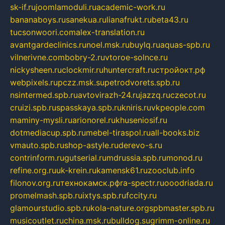
sk-if.ru
joomlamoduli.ru
academic-work.ru
bananaboys.ru
sanekua.ru
lianafrukt.ru
beta43.ru
tucsonwoori.com
alex-translation.ru
avantgardeclinics.ru
noel.msk.ru
buylq.ru
aquas-spb.ru
vilnerivne.com
bobry-2.ru
vtoroe-solnce.ru
nickysheen.ru
clockmir.ru
huntercraft.ru
стройокт.рф
webpixels.ru
pczz.msk.su
petrodvorets.spb.ru
nsintermed.spb.ru
avtovirazh-24.ru
jazzq.ru
czecot.ru
cruizi.spb.ru
spasskaya.spb.ru
kniris.ru
vkpeople.com
maminy-mysli.ru
arionorel.ru
khuseniosif.ru
dotmediacup.spb.ru
mebel-tiraspol.ru
all-books.biz
vmauto.spb.ru
shop-astyle.ru
derevo-s.ru
contrinform.ru
gutserial.ru
mdrussia.spb.ru
monod.ru
refine.org.ru
uk-krein.ru
kamensk61.ru
zooclub.info
filonov.org.ru
технокамск.рф
ra-spectr.ru
ooodriada.ru
promelmash.spb.ru
ixtys.spb.ru
fccity.ru
glamourstudio.spb.ru
kola-nature.org
spbmaster.spb.ru
musicoutlet.ru
china.msk.ru
bulldog.su
grimm-online.ru