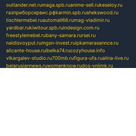
outlander.net.ru
maga.spb.ru
anime-sell.ru
keseloy.ru
газприборсервис.рф
karmin.spb.ru
shekswood.ru
tischlermebel.ru
automall66.ru
mag-vladimir.ru
yardbar.ru
kiwitour.spb.ru
indesign.com.ru
freestylemebel.ru
bany-samara.ru
rsei.ru
naidisvoyput.ru
mgsn-invest.ru
ipkamerasannce.ru
alicante-house.ru
ibelka74.ru
cozyhouse.info
vlkargalev-studio.ru
700mb.ru
figura-ufa.ru
alina-live.ru
belarusiannews.ru
womenknow.ru
dos-vniimk.ru
sega.net.ru
dv.net.ru
phenomenonsofhistory.com
telesputnik.net.ru
wall.pp.ru
pylesosroidmi.ru
gtc-clan.ru
cligs.ru
bibikazap.ru
popova.org.ru
netwhistler.spb.ru
bellvil.ru
bonzon.ru
iss-vladik.ru
defiparis.net.ru
las-gryzas.ru
amku.ru
electednews.spb.ru
feather.org.ru
spar72.ru
tankiigri.ru
dominus.com.ru
ibtree.ru
sanykool.pp.ru
unixlib.org.ru
menatep.spb.ru
gartenterrassen.ru
printeka.ru
skvozilka.com.ru
parkovka-pub.ru
lovemobi.ru
art-ru.ru