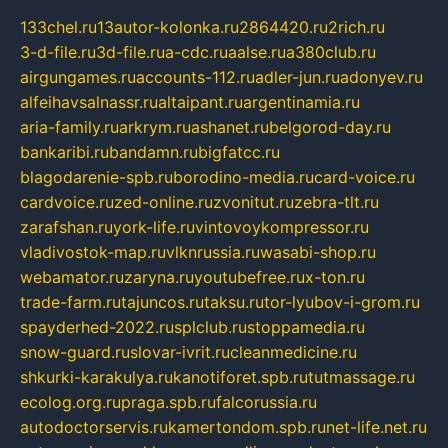
133chel.ru
13autor-kolonka.ru
2864420.ru
2rich.ru
3-d-file.ru
3d-file.ru
a-cdc.ru
aalse.ru
a380club.ru
airgungames.ru
accounts-112.ru
adler-jun.ru
adonyev.ru
alfeihavsalnassr.ru
altaipant.ru
argentinamia.ru
aria-family.ru
arkrym.ru
ashanet.ru
belgorod-day.ru
bankaribi.ru
bandamn.ru
bigfatcc.ru
blagodarenie-spb.ru
borodino-media.ru
card-voice.ru
cardvoice.ru
zed-online.ru
zvonitut.ru
zebra-tlt.ru
zarafshan.ru
york-life.ru
vintovoykompressor.ru
vladivostok-map.ru
vlknrussia.ru
wasabi-shop.ru
webamator.ru
zaryna.ru
youtubefree.ru
x-ton.ru
trade-farm.ru
tajuncos.ru
taksu.ru
tor-lyubov-i-grom.ru
spayderhed-2022.ru
splclub.ru
stoppamedia.ru
snow-guard.ru
slovar-ivrit.ru
cleanmedicine.ru
shkurki-karakulya.ru
kanotiforet.spb.ru
tutmassage.ru
ecolog.org.ru
praga.spb.ru
falcorussia.ru
autodoctorservis.ru
kamertondom.spb.ru
net-life.net.ru