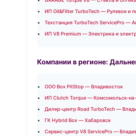
GARAGE Torque V8 — Стекла и оптик
ИП Oil&Filter TurboTech — Рулевое и 
Техстанция TurboTech ServicePro — 
ИП V8 Premium — Электрика и элект
Компании в регионе: Дальн
ООО Box PitStop — Владивосток
ИП Clutch Torque — Комсомольск-на
Дилер-центр Road TurboTech — Влад
ГК Hybrid Box — Хабаровск
Сервис-центр V8 ServicePro — Влади