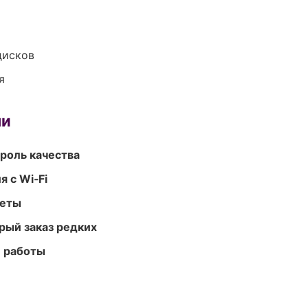
дисков
я
ми
роль качества
 с Wi‑Fi
меты
рый заказ редких
е работы