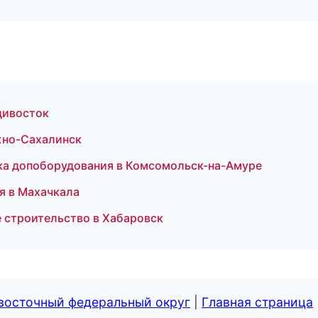
адивосток
Южно-Сахалинск
овка допоборудования в Комсомольск-на-Амуре
я в Махачкала
 строительство в Хабаровск
евосточный федеральный округ
|
Главная страница