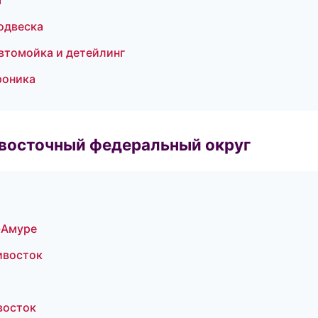
а
подвеска
Автомойка и детейлинг
роника
евосточный федеральный округ
-Амуре
ивосток
восток