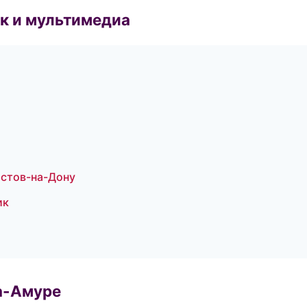
к и мультимедиа
остов-на-Дону
ик
а-Амуре