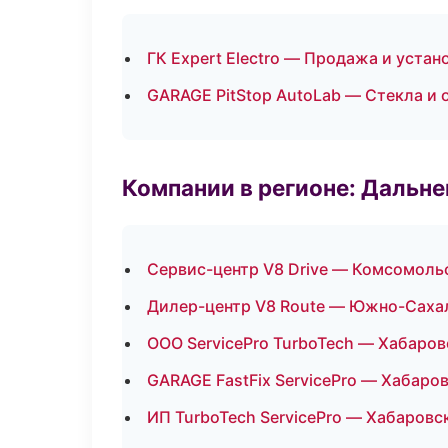
ГК Expert Electro — Продажа и уста
GARAGE PitStop AutoLab — Стекла и 
Компании в регионе: Дальн
Сервис-центр V8 Drive — Комсомоль
Дилер-центр V8 Route — Южно-Саха
ООО ServicePro TurboTech — Хабаров
GARAGE FastFix ServicePro — Хабаро
ИП TurboTech ServicePro — Хабаровс