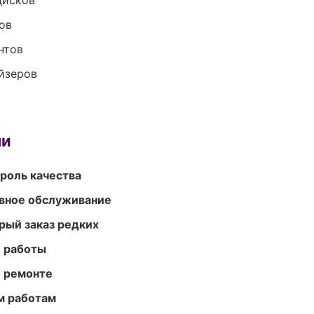
дисков
ов
нтов
йзеров
ми
роль качества
вное обслуживание
рый заказ редких
е работы
и ремонте
м работам