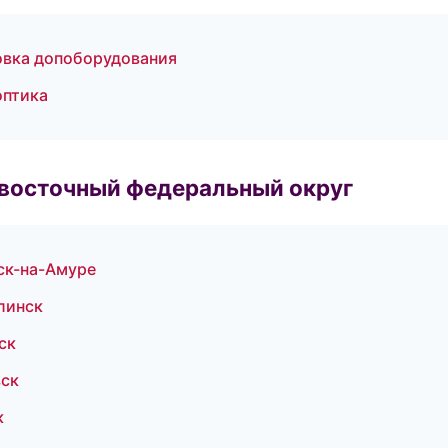
новка допоборудования
оптика
евосточный федеральный округ
ск-на-Амуре
линск
ск
вск
к