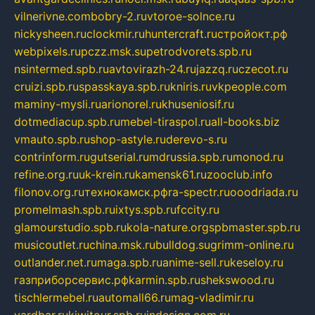
vilnerivne.com
bobry-2.ru
vtoroe-solnce.ru
nickysheen.ru
clockmir.ru
huntercraft.ru
стройокт.рф
webpixels.ru
pczz.msk.su
petrodvorets.spb.ru
nsintermed.spb.ru
avtovirazh-24.ru
jazzq.ru
czecot.ru
cruizi.spb.ru
spasskaya.spb.ru
kniris.ru
vkpeople.com
maminy-mysli.ru
arionorel.ru
khuseniosif.ru
dotmediacup.spb.ru
mebel-tiraspol.ru
all-books.biz
vmauto.spb.ru
shop-astyle.ru
derevo-s.ru
contrinform.ru
gutserial.ru
mdrussia.spb.ru
monod.ru
refine.org.ru
uk-krein.ru
kamensk61.ru
zooclub.info
filonov.org.ru
технокамск.рф
ra-spectr.ru
ooodriada.ru
promelmash.spb.ru
ixtys.spb.ru
fccity.ru
glamourstudio.spb.ru
kola-nature.org
spbmaster.spb.ru
musicoutlet.ru
china.msk.ru
bulldog.su
grimm-online.ru
outlander.net.ru
maga.spb.ru
anime-sell.ru
keseloy.ru
газприборсервис.рф
karmin.spb.ru
shekswood.ru
tischlermebel.ru
automall66.ru
mag-vladimir.ru
yardbar.ru
kiwitour.spb.ru
indesign.com.ru