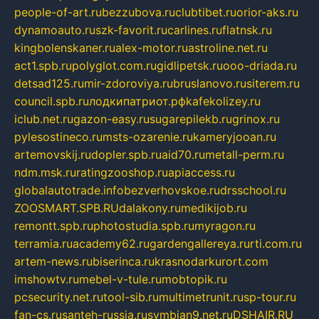
people-of-art.ru
bezzubova.ru
clubtibet.ru
orior-aks.ru
dynamoauto.ru
szk-favorit.ru
carlines.ru
flatnsk.ru
kingbolenskaner.ru
alex-motor.ru
astroline.net.ru
act1.spb.ru
polyglot.com.ru
gidlipetsk.ru
ooo-driada.ru
detsad125.ru
mir-zdoroviya.ru
bruslanovo.ru
siterem.ru
council.spb.ru
лодкипатриот.рф
kafekolizey.ru
iclub.net.ru
gazon-easy.ru
sugarepilekb.ru
grinox.ru
pylesostineco.ru
msts-ozarenie.ru
kameryjooan.ru
artemovskij.ru
dopler.spb.ru
aid70.ru
metall-perm.ru
ndm.msk.ru
ratingzooshop.ru
apiaccess.ru
globalautotrade.info
bezverhovskoe.ru
drsschool.ru
ZOOSMART.SPB.RU
dalakony.ru
medikijob.ru
remontt.spb.ru
photostudia.spb.ru
myragon.ru
terramia.ru
academy62.ru
gardengallereya.ru
rti.com.ru
artem-news.ru
biserinca.ru
krasnodarkurort.com
imshowtv.ru
mebel-v-tule.ru
mobtopik.ru
pcsecurity.net.ru
tool-sib.ru
multimetrunit.ru
sp-tour.ru
fan-cs.ru
santeh-russia.ru
symbian9.net.ru
DSHAIR.RU