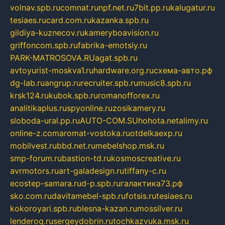
volnav.spb.ru
comnat.ru
npf.net.ru
7bit.pp.ru
kalugatur.ru
tesiaes.ru
card.com.ru
kazanka.spb.ru
gildiya-kuznecov.ru
kameryboavision.ru
griffoncom.spb.ru
fabrika-emotsiy.ru
PARK-MATROSOVA.RU
agat.spb.ru
avtoyurist-moskva1.ru
hardware.org.ru
схема-авто.рф
dg-lab.ru
angrup.ru
recruiter.spb.ru
music8.spb.ru
krsk124.ru
kubok.spb.ru
romanofforex.ru
analitikaplus.ru
spyonline.ru
zosikamery.ru
sloboda-ural.pp.ru
AUTO-COM.SU
hohota.net
alimy.ru
online-z.com
aromat-vostoka.ru
otdelkaexp.ru
mobilvest.ru
bbd.net.ru
mebelshop.msk.ru
smp-forum.ru
bastion-td.ru
kosmoscreative.ru
avrmotors.ru
art-galadesign.ru
tiffany-c.ru
ecostep-samara.ru
d-p.spb.ru
галактика73.рф
sko.com.ru
davitamebel-spb.ru
fotsis.ru
tesiaes.ru
kokoroyari.spb.ru
blesna-kazan.ru
mossilver.ru
lenderoq.ru
sergeydobrin.ru
tochkazvuka.msk.ru