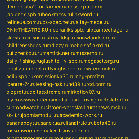
democratia2.ru
i-farmer.ru
mass-sport.org
jablonex.spb.ru
bookmess.ru
linkword.ru
refineua.com.ru
cs-spec.net.ru
altay-mebel.ru
DNK-THEATRE.RU
mechaniks.spb.ru
ipcamtechage.ru
skosta.ru
a-sun.ru
stroy-ldsp.ru
snowlands.org.ru
childrensshoes.ru
mrlizzy.ru
mebelsofiakrd.ru
bulizhenko.ru
rumantick.net.ru
mtszerno.ru
daily-fishing.ru
glushiteli-v-spb.ru
megasat.org.ru
localization.net.ru
flyingfish.pp.ru
ds5teremok.ru
aclib.spb.ru
komissionka30.ru
mag-profit.ru
icentre-74.ru
leasing-nsk.ru
hd39.ru
rcd.com.ru
bioprot.ru
deltaextreme.ru
mirkotlov07.ru
mycrossway.ru
temamedia.ru
art-fusing.ru
cbslefort.ru
sunroadwatch.ru
citroen-yaroslavl.ru
ratnews.msk.ru
sk-if.ru
joomlamoduli.ru
academic-work.ru
bananaboys.ru
sanekua.ru
lianafrukt.ru
beta43.ru
tucsonwoori.com
alex-translation.ru
avantgardeclinics.ru
noel.msk.ru
buylq.ru
aquas-spb.ru