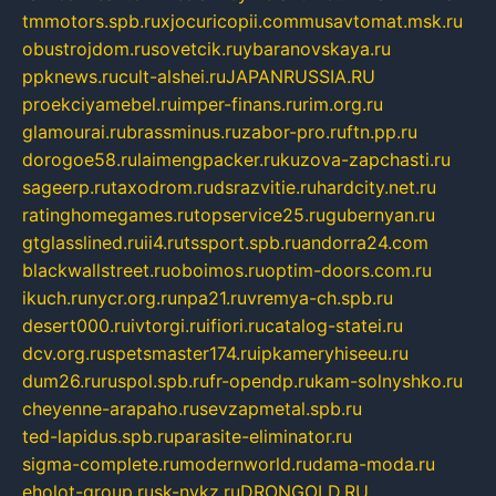
tmmotors.spb.ru
xjocuricopii.com
musavtomat.msk.ru
obustrojdom.ru
sovetcik.ru
ybaranovskaya.ru
ppknews.ru
cult-alshei.ru
JAPANRUSSIA.RU
proekciyamebel.ru
imper-finans.ru
rim.org.ru
glamourai.ru
brassminus.ru
zabor-pro.ru
ftn.pp.ru
dorogoe58.ru
laimengpacker.ru
kuzova-zapchasti.ru
sageerp.ru
taxodrom.ru
dsrazvitie.ru
hardcity.net.ru
ratinghomegames.ru
topservice25.ru
gubernyan.ru
gtglasslined.ru
ii4.ru
tssport.spb.ru
andorra24.com
blackwallstreet.ru
oboimos.ru
optim-doors.com.ru
ikuch.ru
nycr.org.ru
npa21.ru
vremya-ch.spb.ru
desert000.ru
ivtorgi.ru
ifiori.ru
catalog-statei.ru
dcv.org.ru
spetsmaster174.ru
ipkameryhiseeu.ru
dum26.ru
ruspol.spb.ru
fr-opendp.ru
kam-solnyshko.ru
cheyenne-arapaho.ru
sevzapmetal.spb.ru
ted-lapidus.spb.ru
parasite-eliminator.ru
sigma-complete.ru
modernworld.ru
dama-moda.ru
eholot-group.ru
sk-nvkz.ru
DRONGOLD.RU