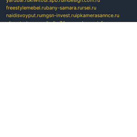
freestylemebel.ru
bany-samara.ru
rsei.ru
naidisvoyput.ru
mgsn-invest.ru
ipkamerasannce.ru
alicante-house.ru
ibelka74.ru
cozyhouse.info
vlkargalev-studio.ru
700mb.ru
figura-ufa.ru
alina-live.ru
belarusiannews.ru
womenknow.ru
dos-vniimk.ru
sega.net.ru
dv.net.ru
phenomenonsofhistory.com
telesputnik.net.ru
wall.pp.ru
pylesosroidmi.ru
gtc-clan.ru
cligs.ru
bibikazap.ru
popova.org.ru
netwhistler.spb.ru
bellvil.ru
bonzon.ru
iss-vladik.ru
defiparis.net.ru
las-gryzas.ru
amku.ru
electednews.spb.ru
feather.org.ru
spar72.ru
tankiigri.ru
dominus.com.ru
ibtree.ru
sanykool.pp.ru
unixlib.org.ru
menatep.spb.ru
gartenterrassen.ru
printeka.ru
skvozilka.com.ru
parkovka-pub.ru
lovemobi.ru
art-ru.ru
emulatorz.com.ru
alucomp.com.ru
tatforum.com.ru
alternativa-profi.ru
dermakler.ru
artsurvey.ru
aredir.ru
khimspas.ru
centr-maxi.ru
2018r.ru