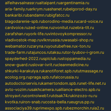
alfeihavsalnassr.ru
altaipant.ru
argentinamia.ru
aria-family.ru
arkrym.ru
ashanet.ru
belgorod-day.ru
bankaribi.ru
bandamn.ru
bigfatcc.ru
blagodarenie-spb.ru
borodino-media.ru
card-voice.ru
cardvoice.ru
zed-online.ru
zvonitut.ru
zebra-tlt.ru
zarafshan.ru
york-life.ru
vintovoykompressor.ru
vladivostok-map.ru
vlknrussia.ru
wasabi-shop.ru
webamator.ru
zaryna.ru
youtubefree.ru
x-ton.ru
trade-farm.ru
tajuncos.ru
taksu.ru
tor-lyubov-i-grom.ru
spayderhed-2022.ru
splclub.ru
stoppamedia.ru
snow-guard.ru
slovar-ivrit.ru
cleanmedicine.ru
shkurki-karakulya.ru
kanotiforet.spb.ru
tutmassage.ru
ecolog.org.ru
praga.spb.ru
falcorussia.ru
autodoctorservis.ru
kamertondom.spb.ru
net-life.net.ru
avto-vozim.ru
sakhcamera.ru
alliance-electro.spb.ru
stroyavt.ru
controlweb1.ru
tdsak74.ru
kinzozo-ru.ru
kvotka.ru
iron-snab.ru
costa-bella.ru
eugrus.pp.ru
associaciya39.ru
primexpo.spb.ru
bezmorchin.ru
ia2.ru