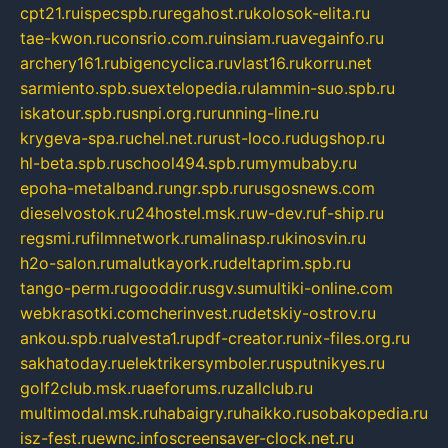
cpt21.ru
ispecspb.ru
regahost.ru
kolosok-elita.ru
tae-kwon.ru
consrio.com.ru
insiam.ru
avegainfo.ru
archery161.ru
bigencyclica.ru
vlast16.ru
korru.net
sarmiento.spb.su
extelopedia.ru
lammin-suo.spb.ru
iskatour.spb.ru
snpi.org.ru
running-line.ru
krygeva-spa.ru
chel.net.ru
rust-loco.ru
dugshop.ru
hl-beta.spb.ru
school494.spb.ru
mymubaby.ru
epoha-metalband.ru
ngr.spb.ru
rusgosnews.com
dieselvostok.ru
24hostel.msk.ru
w-dev.ru
f-ship.ru
regsmi.ru
filmnetwork.ru
malinasp.ru
kinosvin.ru
h2o-salon.ru
malutkayork.ru
deltaprim.spb.ru
tango-perm.ru
gooddir.ru
sgv.su
multiki-online.com
webkrasotki.com
cherinvest.ru
detskiy-ostrov.ru
ankou.spb.ru
alvesta1.ru
pdf-creator.ru
nix-files.org.ru
sakhatoday.ru
elektrikersymboler.ru
sputnikyes.ru
golf2club.msk.ru
aeforums.ru
zallclub.ru
multimodal.msk.ru
habaigry.ru
haikko.ru
sobakopedia.ru
isz-fest.ru
ewnc.info
screensaver-clock.net.ru