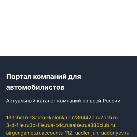
Портал компаний для
автомобилистов
Актуальный каталог компаний по всей России
133chel.ru
13autor-kolonka.ru
2864420.ru
2rich.ru
3-d-file.ru
3d-file.ru
a-cdc.ru
aalse.ru
a380club.ru
airgungames.ru
accounts-112.ru
adler-jun.ru
adonyev.ru